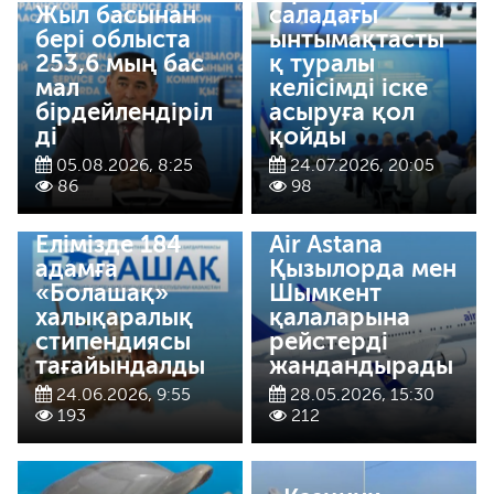
Жыл басынан
саладағы
бері облыста
ынтымақтасты
253,6 мың бас
қ туралы
мал
келісімді іске
бірдейлендіріл
асыруға қол
ді
қойды
05.08.2026, 8:25
24.07.2026, 20:05
86
98
Елімізде 184
Air Astana
адамға
Қызылорда мен
«Болашақ»
Шымкент
халықаралық
қалаларына
стипендиясы
рейстерді
тағайындалды
жандандырады
24.06.2026, 9:55
28.05.2026, 15:30
193
212