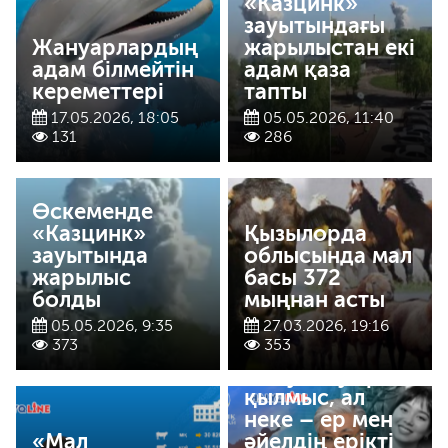
«Казцинк»
зауытындағы
Жануарлардың
жарылыстан екі
адам білмейтін
адам қаза
кереметтері
тапты
17.05.2026, 18:05
05.05.2026, 11:40
131
286
Өскеменде
«Казцинк»
Қызылорда
зауытында
облысында мал
жарылыс
басы 372
болды
мыңнан асты
05.05.2026, 9:35
27.03.2026, 19:16
373
353
«Қыз алып
қашу – ауыр
қылмыс, ал
неке – ер мен
«Мал
әйелдің ерікті