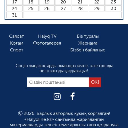
17
18
19
20
21
22
23
24
25
26
27
28
29
30
31
Саясат
Halyq TV
Біз туралы
Қоғам
Фотогалерея
Жарнама
Спорт
Бізбен байланыс
Соңғы жаңалықтарды оқығыңыз келсе, электронды
поштаңызды қалдырыңыз!
Ⓒ 2026. Барлық авторлық құқық қорғалған!
«Halyqline.kz» сайтында жарияланған
материалдарды тек сілтеме арқылы ғана қолдануға