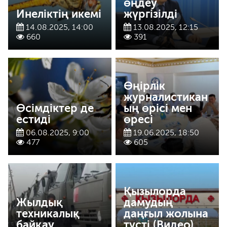
өңдеу
Инеліктің икемі
жүргізілді
14.08.2025, 14:00
13.08.2025, 12:15
660
391
Өңірлік
журналистикан
Өсімдіктер де
ың өрісі мен
естиді
өресі
06.08.2025, 9:00
19.06.2025, 18:50
477
605
Қызылорда
Жылдық
дамудың
техникалық
даңғыл жолына
байқау
түсті (Видео)