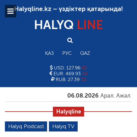
Halyqline.kz – үздіктер қатарында!
HALYQ
LINE
ҚАЗ
РУС
QAZ
USD: 127.96
(0)
EUR: 469.93
(0)
RUB: 27.39
(0)
06.08.2026
Арал. Ажал. Айға
Halyqline
Halyq Podcast
Halyq TV
Бірқатар