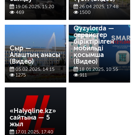
19.06.2025, 15:20
26.04.2025, 17:48
469
1500
Smart
Qyzylorda —
сервистер
біріктірілген
Сыр —
мобильді
Алаштың анасы
қосымша
(Видео)
(Видео)
05.02.2025, 14:15
18.01.2025, 10:55
1275
911
«Halyqline.kz»
сайтына — 5
жыл
17.01.2025, 17:40