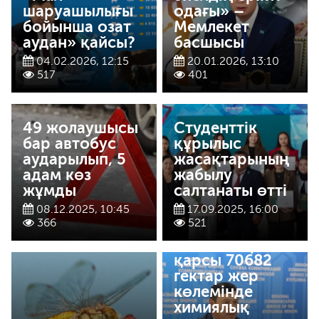
шаруашылығы
одағы» –
бойынша озат
Мемлекет
аудан» қайсы?
басшысы
04.02.2026, 12:15
20.01.2026, 13:10
517
401
49 жолаушысы
Студенттік
бар автобус
құрылыс
аударылып, 5
жасақтарының
адам көз
жабылу
жұмды
салтанаты өтті
08.12.2025, 10:45
17.09.2025, 16:00
Қауіпті
366
521
шегіртке
зиянкестеріне
қарсы 70682
гектар жер
көлемінде
химиялық