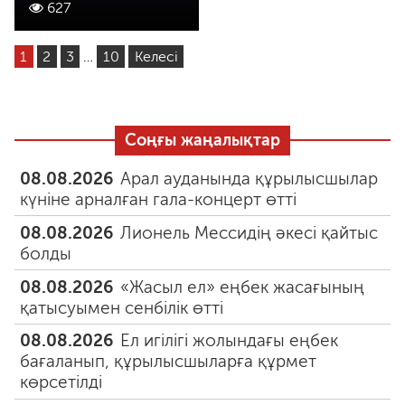
627
1
2
3
…
10
Келесі
Соңғы жаңалықтар
08.08.2026
Арал ауданында құрылысшылар
күніне арналған гала-концерт өтті
08.08.2026
Лионель Мессидің әкесі қайтыс
болды
08.08.2026
«Жасыл ел» еңбек жасағының
қатысуымен сенбілік өтті
08.08.2026
Ел игілігі жолындағы еңбек
бағаланып, құрылысшыларға құрмет
көрсетілді