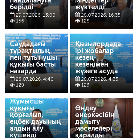
пайдалануға
міндеттер
берілді
жүктелді
29.07.2026, 13:00
28.07.2026, 16:35
156
128
Саудадағы
Қызылордада
тұрақтылық
ірі жобалар
пен тұтынушы
кезең-
құқығы басты
кезеңімен
назарда
жүзеге асуда
28.07.2026, 4:40
28.07.2026, 4:35
129
123
Жұмысшы
құқығы
Өңдеу
қорғалып,
өнеркәсібін
еңбек дауының
дамыту
алдын алу
мәселелері
күшейді
қаралды