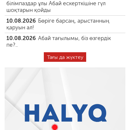
білімпаздар ұлы Абай ескерткішіне гүл
шоқтарын қойды
10.08.2026
Бөріге барсаң, арыстанның
қаруын ал!
10.08.2026
Абай тағылымы, біз өзгердік
пе?..
Тағы да жүктеу