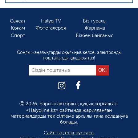
Саясат
Halyq TV
Біз туралы
Қоғам
Фотогалерея
Жарнама
Спорт
Бізбен байланыс
Соңғы жаңалықтарды оқығыңыз келсе, электронды
поштаңызды қалдырыңыз!
Ⓒ 2026. Барлық авторлық құқық қорғалған!
«Halyqline.kz» сайтында жарияланған
материалдарды тек сілтеме арқылы ғана қолдануға
болады.
Сайттың ескі нұсқасы