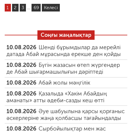
1
2
3
…
69
Келесі
Соңғы жаңалықтар
10.08.2026
Шенді бұрымдылар да мерейлі
датада Абай мұрасында ерекше ден қойды
10.08.2026
Бүгін жазасын өтеп жүргендер
де Абай шығармашылығын дәріптеді
10.08.2026
Абай жолы мәңгілік
10.08.2026
Қазалыда «Хакім Абайдың
аманаты» атты әдеби-сазды кеш өтті
10.08.2026
Әуе шабуылына қарсы қорғаныс
әскерлеріне жаңа қолбасшы тағайындалды
10.08.2026
Сырбойылықтар мен жас