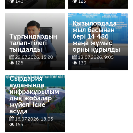
143
125
Қызылордада
жыл басынан
Тұрғындардың
бері 14 486
талап-тілегі
жаңа жұмыс
тыңдалды
орны құрылды
22.07.2026, 15:20
18.07.2026, 9:05
126
130
Сырдария
ауданында
инфрақұрылым
дық жобалар
жүйелі іске
асуда
16.07.2026, 18:05
155