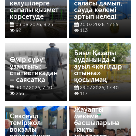
келушілерге
саласы дамып,
сапалы қызмет
сауда көлемі
көрсетуде
артып келеді
03.08.2026, 8:25
30.07.2026, 17:55
92
113
Биыл Қазалы
Өмір сүру
ауданында 4
ұзақтығы:
ауыл «көгілдір
статистикадан
отынға»
– саясатқа
қосылмақ
30.07.2026, 7:40
29.07.2026, 17:40
256
117
Жауапты
Сексеуіл
мекеме
теміржол
басшыларына
вокзалы
нақты