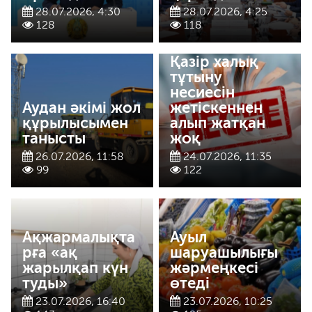
28.07.2026, 4:30
28.07.2026, 4:25
128
118
Қазір халық
тұтыну
несиесін
Аудан әкімі жол
жетіскеннен
құрылысымен
алып жатқан
танысты
жоқ
26.07.2026, 11:58
24.07.2026, 11:35
99
122
Ақжармалықта
Ауыл
рға «ақ
шаруашылығы
жарылқап күн
жәрмеңкесі
туды»
өтеді
23.07.2026, 16:40
23.07.2026, 10:25