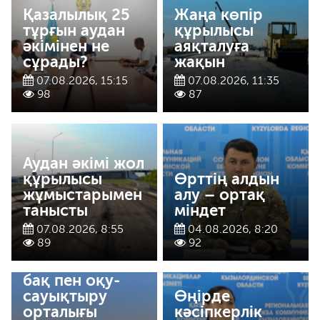
Қазалылық 25
Жаңа көпір
тұрғын аудан
құрылысы
әкімінен не
аяқталуға
сұрады?
жақын
07.08.2026, 15:15
07.08.2026, 11:35
98
87
Аудан әкімі жол
құрылысы
Өрттің алдын
жұмыстарымен
алу – ортақ
танысты
міндет
07.08.2026, 8:55
04.08.2026, 8:20
89
92
Ботаникалық
бақ пен оқу-
сауықтыру
Өңірде
орталығы
кәсіпкерлік