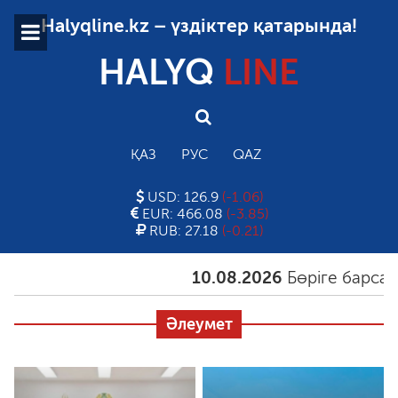
Halyqline.kz – үздіктер қатарында!
HALYQ
LINE
ҚАЗ
РУС
QAZ
USD: 126.9
(-1.06)
EUR: 466.08
(-3.85)
RUB: 27.18
(-0.21)
10.08.2026
Бөріге барсаң, а
Әлеумет