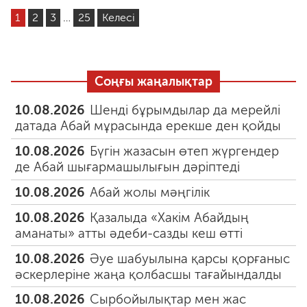
1
2
3
…
25
Келесі
Соңғы жаңалықтар
10.08.2026
Шенді бұрымдылар да мерейлі
датада Абай мұрасында ерекше ден қойды
10.08.2026
Бүгін жазасын өтеп жүргендер
де Абай шығармашылығын дәріптеді
10.08.2026
Абай жолы мәңгілік
10.08.2026
Қазалыда «Хакім Абайдың
аманаты» атты әдеби-сазды кеш өтті
10.08.2026
Әуе шабуылына қарсы қорғаныс
әскерлеріне жаңа қолбасшы тағайындалды
10.08.2026
Сырбойылықтар мен жас