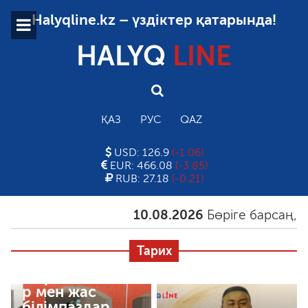
Halyqline.kz – үздіктер қатарында!
HALYQ
LINE
ҚАЗ
РУС
QAZ
USD: 126.9
(-1.06)
EUR: 466.08
(-3.85)
RUB: 27.18
(-0.21)
10.08.2026
Бөріге барсаң, ары
Тарих
Сырбойылықта
р мен жас
білімпаздар