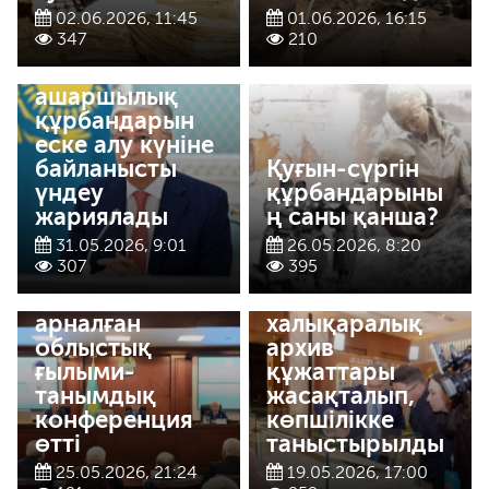
Мемлекет
02.06.2026, 11:45
01.06.2026, 16:15
басшысы Саяси
347
210
қуғын-сүргін
және
ашаршылық
құрбандарын
еске алу күніне
байланысты
Қуғын-сүргін
үндеу
құрбандарыны
жариялады
ң саны қанша?
Елімізде алғаш
31.05.2026, 9:01
26.05.2026, 8:20
Алмагүл
рет Алтын
307
395
Божанованың
ордаға
80 жылдығына
қатысты
арналған
халықаралық
облыстық
архив
ғылыми-
құжаттары
танымдық
жасақталып,
конференция
көпшілікке
өтті
таныстырылды
25.05.2026, 21:24
19.05.2026, 17:00