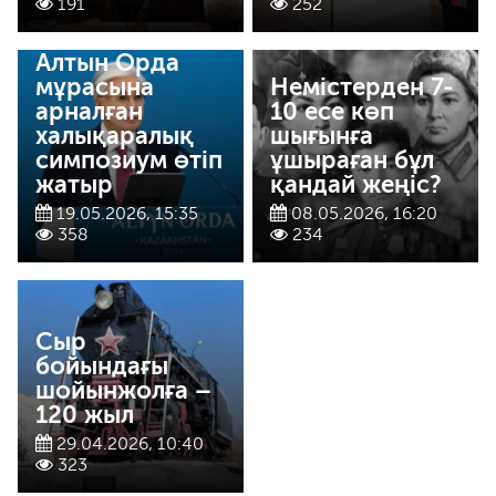
191
252
Астанада
Алтын Орда
мұрасына
Немістерден 7-
арналған
10 есе көп
халықаралық
шығынға
симпозиум өтіп
ұшыраған бұл
жатыр
қандай жеңіс?
19.05.2026, 15:35
08.05.2026, 16:20
358
234
Сыр
бойындағы
шойынжолға –
120 жыл
29.04.2026, 10:40
323