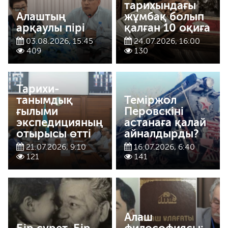
тарихындағы
Алаштың
жұмбақ болып
арқаулы пірі
қалған 10 оқиға
03.08.2026, 15:45
24.07.2026, 16:00
409
130
Тарихи-
танымдық
Теміржол
ғылыми
Перовскіні
экспедицияның
астанаға қалай
отырысы өтті
айналдырды?
21.07.2026, 9:10
16.07.2026, 6:40
121
141
Алаш