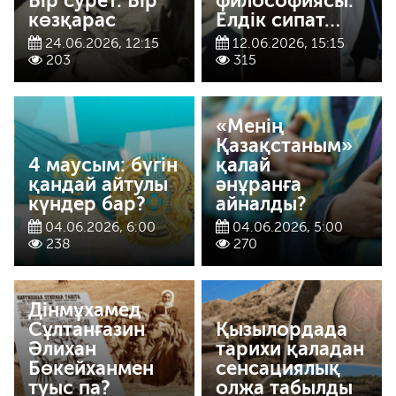
Бір сурет. Бір
философиясы:
көзқарас
Елдік сипат…
24.06.2026, 12:15
12.06.2026, 15:15
203
315
«Менің
Қазақстаным»
4 маусым: бүгін
қалай
қандай айтулы
әнұранға
күндер бар?
айналды?
04.06.2026, 6:00
04.06.2026, 5:00
238
270
Дінмұхамед
Сұлтанғазин
Қызылордада
Әлихан
тарихи қаладан
Бөкейханмен
сенсациялық
туыс па?
олжа табылды