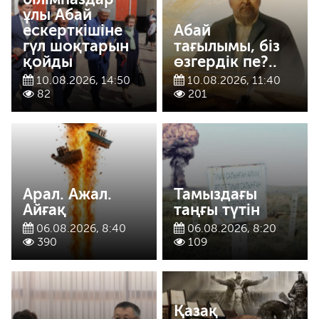
ұлы Абай
ескерткішіне
Абай
гүл шоқтарын
тағылымы, біз
қойды
өзгердік пе?..
10.08.2026, 14:50
10.08.2026, 11:40
82
201
Арал. Ажал.
Тамыздағы
Айғақ
таңғы түтін
06.08.2026, 8:40
06.08.2026, 8:20
390
109
Қазақ