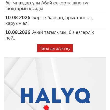
білімпаздар ұлы Абай ескерткішіне гүл
шоқтарын қойды
10.08.2026
Бөріге барсаң, арыстанның
қаруын ал!
10.08.2026
Абай тағылымы, біз өзгердік
пе?..
Тағы да жүктеу