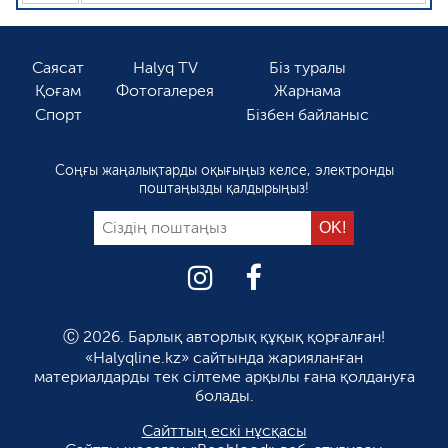
Саясат
Halyq TV
Біз туралы
Қоғам
Фотогалерея
Жарнама
Спорт
Бізбен байланыс
Соңғы жаңалықтарды оқығыңыз келсе, электронды
поштаңызды қалдырыңыз!
Ⓒ 2026. Барлық авторлық құқық қорғалған!
«Halyqline.kz» сайтында жарияланған
материалдарды тек сілтеме арқылы ғана қолдануға
болады.
Сайттың ескі нұсқасы