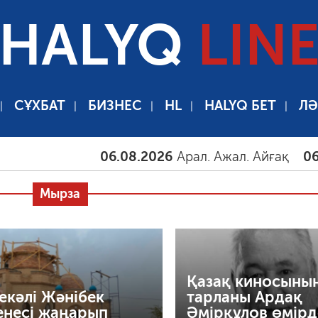
HALYQ
LIN
СҰХБАТ
БИЗНЕС
HL
HALYQ БЕТ
ЛӘ
06.08.2026
Арал. Ажал. Айғақ
06.08.202
Мырза
Қазақ киносыны
екәлі Жәнібек
тарланы Ардақ
енесі жаңарып
Әмірқұлов өмірд