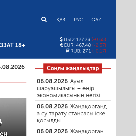
E
ҚАЗ
РУС
QAZ
USD: 127.28
(-0.65)
ЗЗАТ 18+
EUR: 467.48
(-2.37)
RUB: 27.1
(-0.17)
6
Тамыздағы таңғы түтін
06.08.2026
Құмарлық 
Соңғы жаңалықтар
06.08.2026
Ауыл
шаруашылығы – өңір
экономикасының негізі
06.08.2026
Жаңақорғанд
а су тарату стансасы іске
ң
қосылды
06.08.2026
Жаңақорған
ен