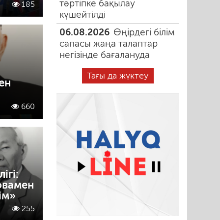
тәртіпке бақылау
185
күшейтілді
06.08.2026
Өңірдегі білім
сапасы жаңа талаптар
негізінде бағалануда
Тағы да жүктеу
ен
660
ігі:
овамен
ім»
255