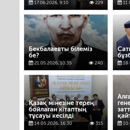
17.06.2026, 9:10
229
11.
Бекбалаевты білеміз
Сат
бе?
бұз
21.05.2026, 10:35
240
18.
Алғ
Қазақ мінезіне терең
ген
бойлаған кітаптың
зат
тұсауы кесілді
қай
14.05.2026, 16:30
315
10.