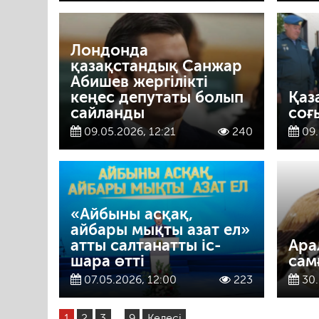
Лондонда
қазақстандық Санжар
Абишев жергілікті
кеңес депутаты болып
Қаз
сайланды
соғ
09.05.2026, 12:21
240
09.
«Айбыны асқақ,
айбары мықты азат ел»
атты салтанатты іс-
Ара
шара өтті
сам
07.05.2026, 12:00
223
30.
1
2
3
…
9
Келесі