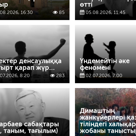
ыр
өтті
08.2026, 16:30
85
05.08.2026, 11:45
ектер денсаулыққа
Үндемейтін әке
ғырт қарап жүр…
феномені
07.2026, 8:20
283
02.07.2026, 7:00
Димаштың
жанкүйерлері қа
арбаев сабақтары
тіліндегі халықа
к, таным, тағылым)
жобаны таныст