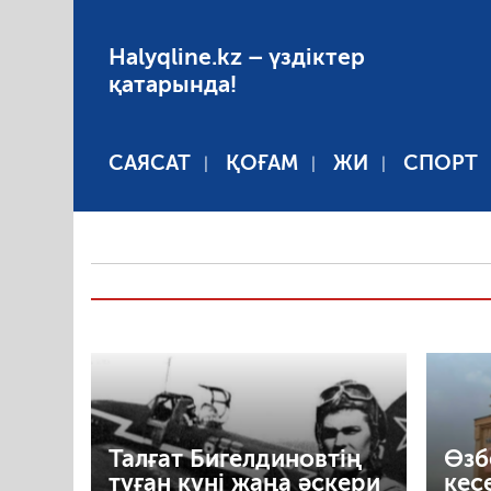
Halyqline.kz – үздіктер
қатарында!
САЯСАТ
ҚОҒАМ
ЖИ
СПОРТ
Талғат Бигелдиновтің
Өзб
туған күні жаңа әскери
кес