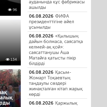
ауданында құс фабрикасы
ашылды
96
06.08.2026
ФИФА
президенттігіне әйел
ұсынылды
06.08.2026
«Қылышың
дайын болмаса, саясатқа
келмей-ақ қой»:
саясаттанушы Аша
Матайға қатысты пікір
134
білдірді
06.08.2026
Қасым-
Жомарт Тоқаевтың
таңдаулы сөздері
жинақталған кітап жарық
зақ
көрді
ралық
ырды
06.08.2026
Қаржылық