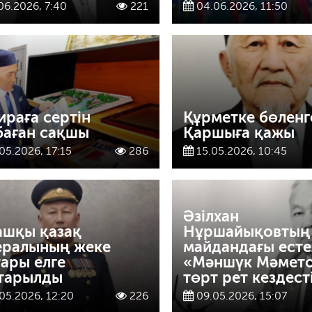
06.2026, 7:40
221
04.06.2026, 11:50
ираға сертін
Құрметке бөленг
баған сақшы
Қаршыға қажы
05.2026, 17:15
286
15.05.2026, 10:45
Әзілхан
ашқы қазақ
Нұршайықовтың
ералының жеке
майдандағы естел
тары елге
«Мәншүк Мәмет
тарылды
төрт рет кездест
05.2026, 12:20
226
09.05.2026, 15:07