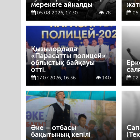
мерекеге айналды
жат
05.08.2026, 17:30
78
05.
Қызылордада
«Парасатты полицей»
облыстық байқауы
Ерк
өтті.
сал
17.07.2026, 16:36
140
02.
Әке – отбасы
Сап
бақытының кепілі
(Те