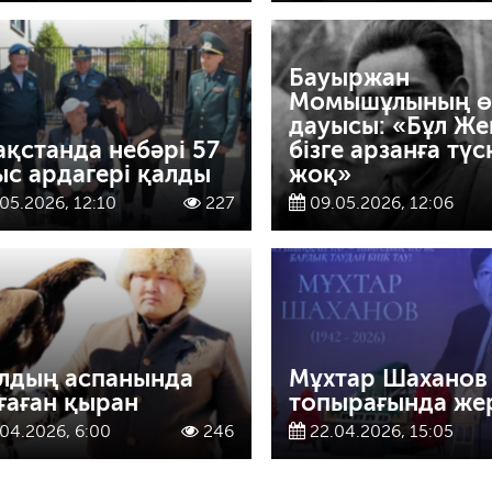
Бауыржан
Момышұлының ө
дауысы: «Бұл Же
ақстанда небәрі 57
бізге арзанға түс
ыс ардагері қалды
жоқ»
05.2026, 12:10
227
09.05.2026, 12:06
лдың аспанында
Мұхтар Шаханов 
ғаған қыран
топырағында же
04.2026, 6:00
246
22.04.2026, 15:05