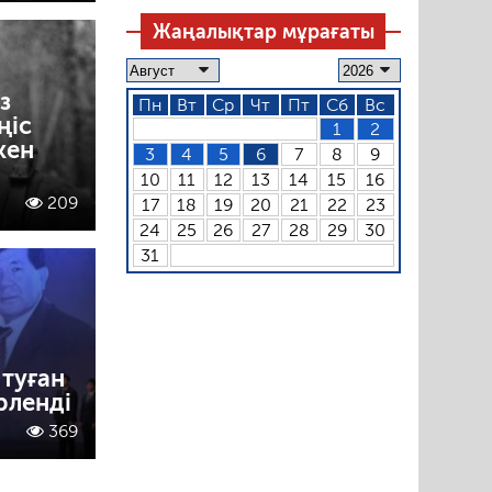
Жаңалықтар мұрағаты
з
Пн
Вт
Ср
Чт
Пт
Сб
Вс
ңіс
1
2
кен
3
4
5
6
7
8
9
10
11
12
13
14
15
16
209
17
18
19
20
21
22
23
24
25
26
27
28
29
30
31
туған
рленді
369