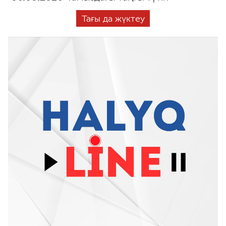
Тағы да жүктеу