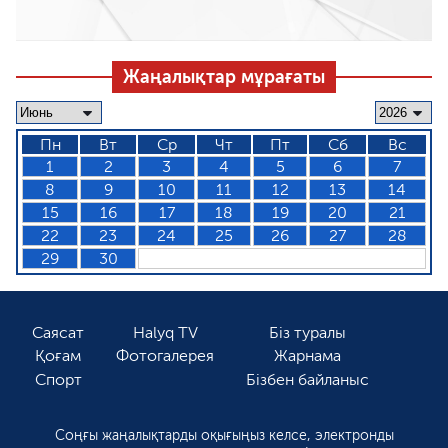
Жаңалықтар мұрағаты
Пн
Вт
Ср
Чт
Пт
Сб
Вс
1
2
3
4
5
6
7
8
9
10
11
12
13
14
15
16
17
18
19
20
21
22
23
24
25
26
27
28
29
30
Саясат
Halyq TV
Біз туралы
Қоғам
Фотогалерея
Жарнама
Спорт
Бізбен байланыс
Соңғы жаңалықтарды оқығыңыз келсе, электронды