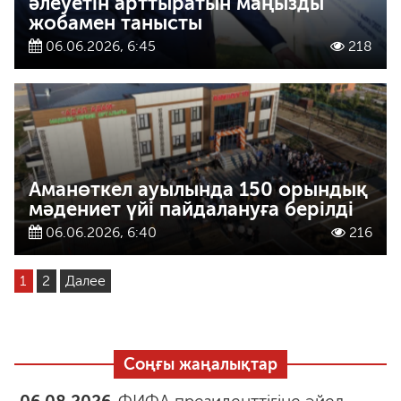
әлеуетін арттыратын маңызды
жобамен танысты
06.06.2026, 6:45
218
Аманөткел ауылында 150 орындық
мәдениет үйі пайдалануға берілді
06.06.2026, 6:40
216
1
2
Далее
Соңғы жаңалықтар