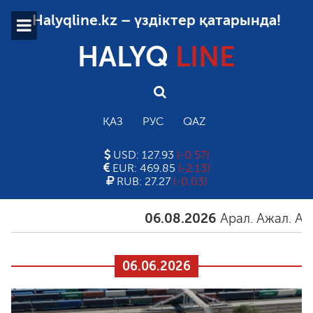
Halyqline.kz – үздіктер қатарында!
HALYQ
LINE
ҚАЗ
РУС
QAZ
USD: 127.93
(-0.57)
EUR: 469.85
(-2.13)
RUB: 27.27
(-0.03)
06.08.2026
Арал. Ажал. Айғақ
06.06.2026