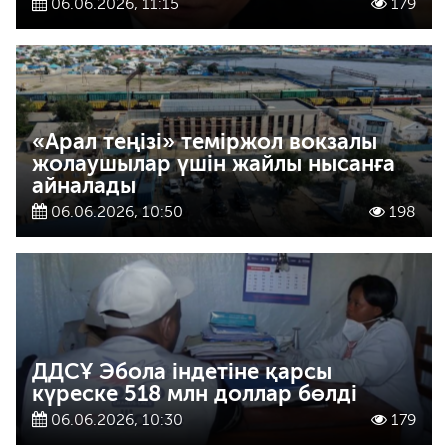
06.06.2026, 11:15
179
«Арал теңізі» теміржол вокзалы
жолаушылар үшін жайлы нысанға
айналады
06.06.2026, 10:50
198
ДДСҰ Эбола індетіне қарсы
күреске 518 млн доллар бөлді
06.06.2026, 10:30
179