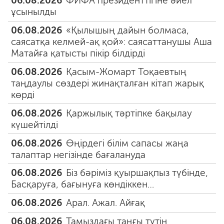
06.08.2026
ФИФА президенттігіне әйел
ұсынылды
06.08.2026
«Қылышың дайын болмаса,
саясатқа келмей-ақ қой»: саясаттанушы Аша
Матайға қатысты пікір білдірді
06.08.2026
Қасым-Жомарт Тоқаевтың
таңдаулы сөздері жинақталған кітап жарық
көрді
06.08.2026
Қаржылық тәртіпке бақылау
күшейтілді
06.08.2026
Өңірдегі білім сапасы жаңа
талаптар негізінде бағалануда
06.08.2026
Біз бәріміз қуыршақпыз түбінде,
Басқаруға, бағынуға көндіккен…
06.08.2026
Арал. Ажал. Айғақ
06.08.2026
Тамыздағы таңғы түтін