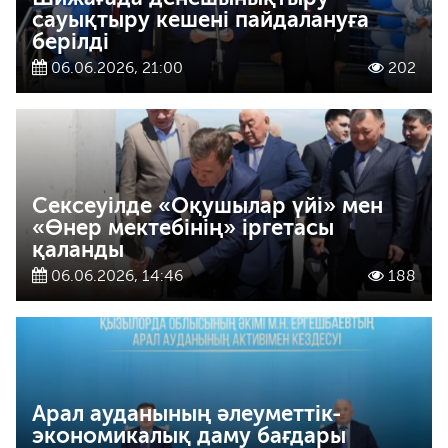
сауықтыру кешені пайдалануға
берілді
06.06.2026, 21:00
202
Сексеуілде «Оқушылар үйі» мен
«Өнер мектебінің» іргетасы
қаланды
06.06.2026, 14:46
188
Арал ауданының әлеуметтік-
экономикалық даму бағдары