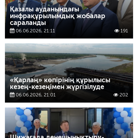
Қазалы ауданындағы
инфрақұрылымдық жобалар
сараланды
06.06.2026, 21:11
191
«Қарлаң» көпірінің құрылысы
кезең-кезеңімен жүргізілуде
06.06.2026, 21:01
202
Шижағада денешынықтыру-