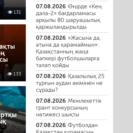
07.08.2026
Өңірде «Кең
131
дала-2» бағдарламасы
арқылы 80 шаруашылық
қаржыландырылды
07.08.2026
«Жасына да,
атына да қарамаймын»:
рақты
Қазақстанның жаңа
ың
бапкері футболшыларға
ысы
талап қойды
133
07.08.2026
Қазалылық 25
тұрғын аудан әкімінен не
сұрады?
07.08.2026
Мемлекеттік
грант конкурсының
ыртқы
нәтижесі шықты
ық
07.08.2026
Футболдан
Қазақстан құрамасын