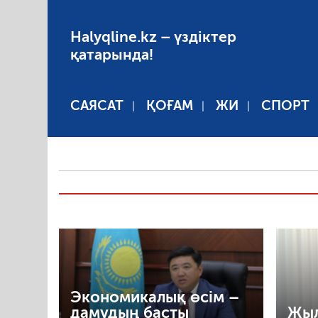
Halyqline.kz – үздіктер
қатарында!
САЯСАТ
ҚОҒАМ
ЖИ
СПОРТ
Экономикалық өсім –
дамудың басты
Жыл