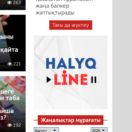
263
жаңа бапкер
жаттықтырады
Тағы да жүктеу
қыны
 қайта
221
шеге
н таба
айша
з?
Жаңалықтар мұрағаты
192