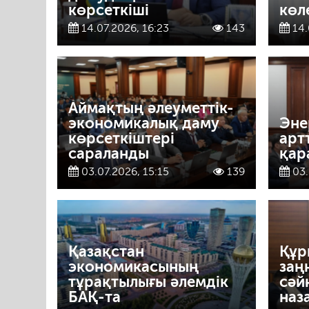
көрсеткіші
көл
14.07.2026, 16:23
143
14.
Аймақтың әлеуметтік-
экономикалық даму
Эне
көрсеткіштері
арт
сараланды
қар
03.07.2026, 15:15
139
03.
Қазақстан
Құр
экономикасының
заң
тұрақтылығы әлемдік
сәй
БАҚ-та
наз