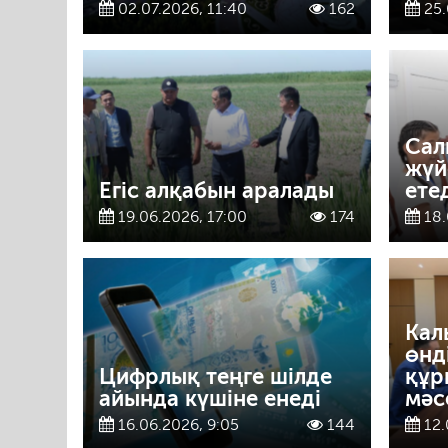
02.07.2026, 11:40
162
25.
Сал
жүй
Егіс алқабын аралады
ете
19.06.2026, 17:00
174
18.
Кал
өнд
Цифрлық теңге шілде
құр
айында күшіне енеді
мәс
16.06.2026, 9:05
144
12.