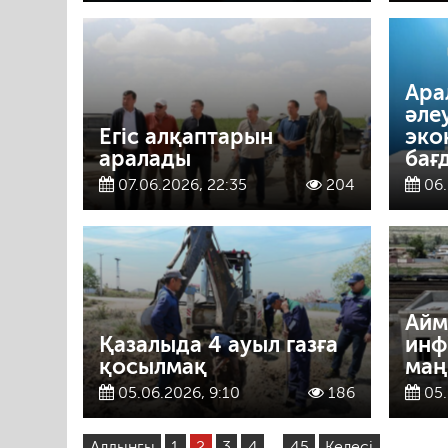
Ара
әле
Егіс алқаптарын
эко
аралады
бағ
07.06.2026, 22:35
204
06.
Айм
Қазалыда 4 ауыл газға
инф
қосылмақ
маң
05.06.2026, 9:10
186
05.
Алдынғы
1
2
3
4
…
45
Келесі