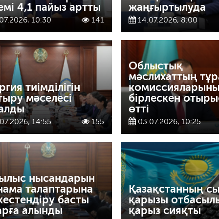
емі 4,1 пайыз артты
жаңғыртылуда
07.2026, 10:30
141
14.07.2026, 8:00
Облыстық
мәслихаттың тұ
ргия тиімділігін
комиссияларын
тыру мәселесі
бірлескен отыр
алды
өтті
07.2026, 14:55
155
03.07.2026, 10:25
ылыс нысандарын
нама талаптарына
Қазақстанның с
кестендіру басты
қарызы отбасыл
арға алынды
қарыз сияқты