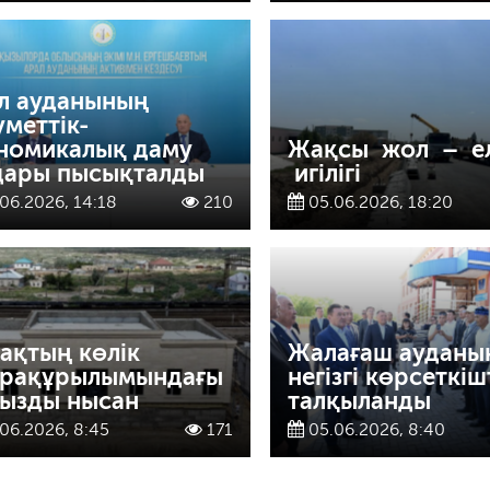
л ауданының
уметтік-
номикалық даму
Жақсы жол – е
дары пысықталды
игілігі
06.2026, 14:18
210
05.06.2026, 18:20
ақтың көлік
Жалағаш ауданы
рақұрылымындағы
негізгі көрсеткіш
ызды нысан
талқыланды
06.2026, 8:45
171
05.06.2026, 8:40