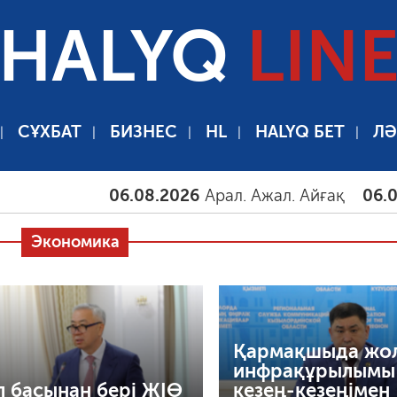
HALYQ
LIN
СҰХБАТ
БИЗНЕС
HL
HALYQ БЕТ
ЛӘ
06.08.2026
Арал. Ажал. Айғақ
06.08.2026
Т
Экономика
Қармақшыда жо
инфрақұрылымы
 басынан бері ЖІӨ
кезең-кезеңімен