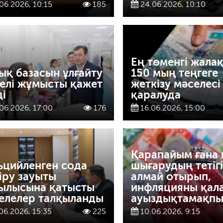
06.2026, 10:15
185
24.06.2026, 10:10
Ең төменгі жала
ық базасын ұлғайту
150 мың теңгеге
елі жұмысты қажет
жеткізу мәселесі
ді
қаралуда
06.2026, 17:00
176
16.06.2026, 15:00
Қарапайым ғана 
ьцийленген сода
шығарудың тетігі
іру зауыты
алмай отырып,
ылысына қатысты
инфляцияны қал
елелер талқыланды
ауыздықтамақпы
06.2026, 15:35
225
10.06.2026, 9:15