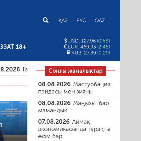
E
ҚАЗ
РУС
QAZ
USD: 127.96
(0.68)
ЗЗАТ 18+
EUR: 469.93
(2.45)
RUB: 27.39
(0.29)
амыздағы таңғы түтін
06.08.2026
Құмарлық эпи
Соңғы жаңалықтар
08.08.2026
Мастурбация:
пайдасы мен зияны
08.08.2026
Маңызы бар
мамандық
07.08.2026
Аймақ
л
экономикасында тұрақты
өсім бар