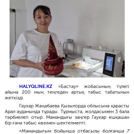
HALYQLINE.KZ
«Бастау» жобасының түлегі
айына 200 мың теңгеден артық табыс табатынын
жеткізді.
Гаухар Жаңабаева Қызылорда облысына қарасты
Арал ауданында тұрады. Тұрмыста, жолдасымен 3 бала
тәрбиелеп отыр. Мамандығы заңгер Гаухар ешқашан
бір ғана табыс көзімен шектелмепті.
«Мамандығым бойынша отбасылы болғанша 7