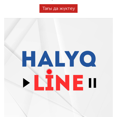
Тағы да жүктеу