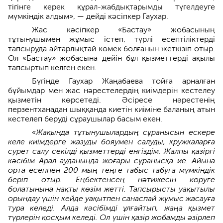
тігінге керек құрал-жабдықтарымды түгелдеуге
мүмкіндік алдым», — дейді кәсіпкер Гаухар.
Жас кәсіпкер «Бастау» жобасының
тұтынушымен жұмыс істеп, түрлі есептіліктерді
тапсыруда айтарлықтай көмек болғанын жеткізіп отыр.
Ол «Бастау» жобасына дейін бұл қызметтерді ақылы
тапсыртып келген екен.
Бүгінде Гаухар Жаңабаева тойға арналған
бұйымдар мен жас нәрестелердің киімдерін кестелеу
қызметін көрсетеді. Әсіресе нәрестенің
перзентханадан шыққанда киетін киіміне баланың атын
кестелеп беруді сұраушылар басым екен.
«Жақында тұтынушылардың сұранысын ескере
келе киімдерге жазуды бояумен салуды, кружкаларға
сурет салу секілді қызметтерді енгіздім. Жалпы қазіргі
кәсібім Арал ауданында жоғары сұранысқа ие. Айына
орта есеппен 200 мың теңге табыс табуға мүмкіндік
беріп отыр. Еңбектенсең нәтижесін көруге
болатынына нақты көзім жетті. Тапсырысты уақытылы
орындау үшін кейде уақытпен санаспай жұмыс жасауға
тура келеді. Алда кәсібімді ұлғайтып, жаңа қызмет
түрлерін қосқым келеді. Ол үшін қазір жобамды әзірлеп