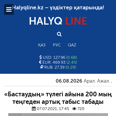
Halyqline.kz – үздіктер қатарында!
HALYQ
LINE
ҚАЗ
РУС
QAZ
USD: 127.96
(0.68)
EUR: 469.93
(2.45)
RUB: 27.39
(0.29)
06.08.2026
Арал. Ажал. Айғақ
«Бастаудың» түлегі айына 200 мың
теңгеден артық табыс табады
07.07.2021, 17:45
720