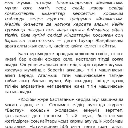
жыл жұмыс істедім. Іс-қағаздарымен айналыстым,
мұнан өзге мәтін теру, слайд жасау секілді
компьютерлік қызметтер көрсеттім, қосымша
тойларда жедел суретке түсірумен айналыстым.
Желілік бизнесте де нәтиже көрсете алдым. Кейін
тұрмысқа шыққан соң жаңа ортаға бейімделу, үйдің
тірлігі, бала күтімі секілді міндеттерім қосылған соң
барлығын тоқтаттым»,
— деген Гаухар Жаңабаевава
араға алты жыл салып, кәсіпке қайта келгенін айтты.
Бала күтіміндеге аралдық келіншек өзінің тігінге
икемі бар екенін ескере келе, кестелеп тігуді қолға
алады. Ол үшін жолдасы шет елдік әріптермен жұмыс
жасауға мүмкіндік беретін алғашқы тігін машинасын
алып береді. Аталмыш тігін машинасымен тапқан
табысының басын құрап, бір жылдың ішінде қазақ
тілінің алфавитіне негізделген жаңа тігін машинасын
сатып алады.
«Кәсібім жүре бастағанын көрдім. Бұл машина да
маған аздық етті. Сонымен елдің аузында жүрген
«Бастау» жобасын жолдасым екеуміз зерттеп,
қатысамын деп шештім. 1 ай оқып, біліктілігімді
жетілдірген соң қайтарымсыз қаржы алу үшін жобамды
қорғадым. Нәтижесінде 505 мың теңге грант алып,