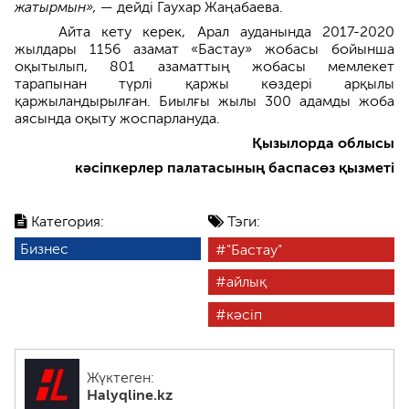
жатырмын», —
дейді Гаухар Жаңабаева.
Айта кету керек, Арал ауданында 2017-2020
жылдары 1156 азамат «Бастау» жобасы бойынша
оқытылып, 801 азаматтың жобасы мемлекет
тарапынан түрлі қаржы көздері арқылы
қаржыландырылған. Биылғы жылы 300 адамды жоба
аясында оқыту жоспарлануда.
Қызылорда облысы
кәсіпкерлер палатасының баспасөз қызметі
Категория:
Тэги:
Бизнес
"Бастау"
айлық
кәсіп
Жүктеген:
Halyqline.kz