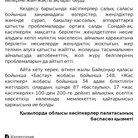
иелеріне жан-жақты ақпарат берді.
Кездесу барысында кәсіпкерлер салық саласы
бойынша заңнамадағы өзгерістер, жеңілдіктер
жөнінде сұрап, бақылау-кассалық аппараттарға
қатысты проблемаларды ортаға салды. Сондай-ақ,
кәсіпкерлік мақсатта берілетін жеңілдетілген несие
алудағы кепіл мүліктің мәселесін, айналым қаражатына
берілетін несиелерде жеңілдіктің жоқтығын, жер
телімін алуға қатысты жайтты, жолаушы тасымалымен
айналысуда автобекеттің, жол жүру белгілерінің
проблемаларын да айтып өтті.
Айта кету керек, өткен жылы Байқоңыр қаласы
бойынша «Бастау» жобасы бойынша 148, «Жас
кәсіпкер» жобасы бойынша 34 адам біліктілігін
жетілдіріп, олардың ішінде 87 «бастаулық», 17 «жас
кәсіпкерлік» 100-ден 200-ге дейінгі айлықтық есептік
көрсеткіш көлемінде мемлекеттің қайтарымсыз
қаржысына ие болды.
Қызылорда облысы кәсіпкерлер палатасының
баспасөз қызметі
Категория: