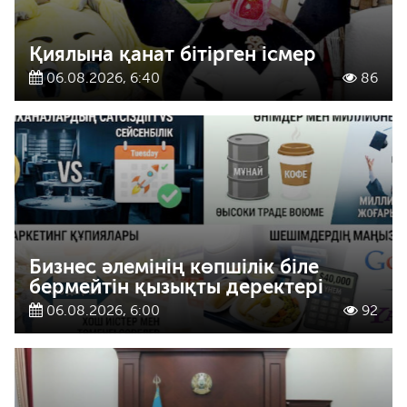
Қиялына қанат бітірген ісмер
06.08.2026, 6:40
86
Бизнес әлемінің көпшілік біле
бермейтін қызықты деректері
06.08.2026, 6:00
92