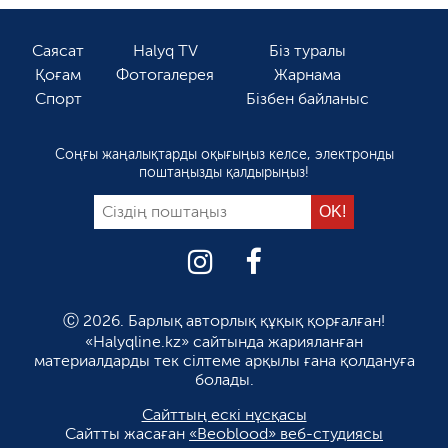
Саясат
Halyq TV
Біз туралы
Қоғам
Фотогалерея
Жарнама
Спорт
Бізбен байланыс
Соңғы жаңалықтарды оқығыңыз келсе, электронды
поштаңызды қалдырыңыз!
Ⓒ 2026. Барлық авторлық құқық қорғалған!
«Halyqline.kz» сайтында жарияланған
материалдарды тек сілтеме арқылы ғана қолдануға
болады.
Сайттың ескі нұсқасы
Сайтты жасаған
«Beoblood» веб-студиясы