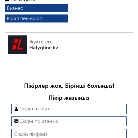
Бизнес
Кәсіп пен нәсіп
Жүктеген:
Halyqline.kz
Пікірлер жоқ. Бірінші болыңыз!
Пікір жазыңыз