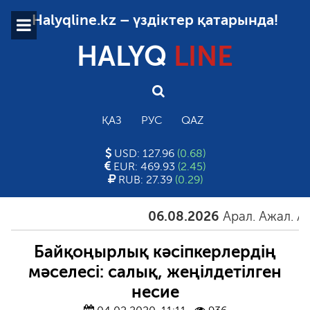
Halyqline.kz – үздіктер қатарында!
HALYQ
LINE
ҚАЗ
РУС
QAZ
USD: 127.96
(0.68)
EUR: 469.93
(2.45)
RUB: 27.39
(0.29)
06.08.2026
Арал. Ажал. Айғақ
Байқоңырлық кәсіпкерлердің
мәселесі: салық, жеңілдетілген
несие