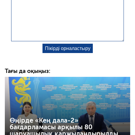
Тағы да оқыңыз:
Өңірде «Кең дала-2»
бағдарламасы арқылы 80
шаруашылық қаржыландырылды