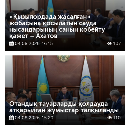
«Қызылордада жасалған»
жобасына қосылатын сауда
нысандарының санын көбейту
қажет – Ахатов
04.08.2026, 16:15
107
Отандық тауарларды қолдауда
атқарылған жұмыстар талқыланды
04.08.2026, 15:20
110