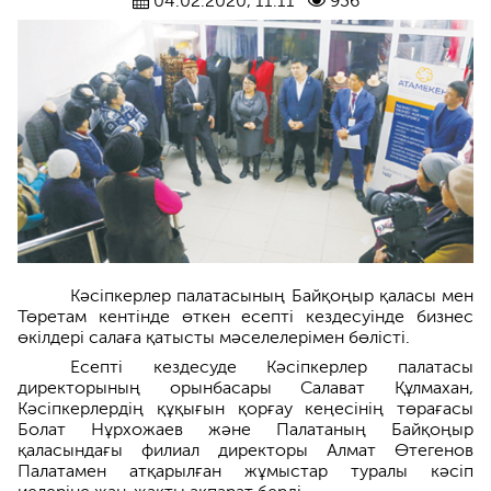
04.02.2020, 11:11
936
Кәсіпкерлер палатасының Байқоңыр қаласы мен
Төретам кентінде өткен есепті кездесуінде бизнес
өкілдері салаға қатысты мәселелерімен бөлісті.
Есепті кездесуде Кәсіпкерлер палатасы
директорының орынбасары Салават Құлмахан,
Кәсіпкерлердің құқығын қорғау кеңесінің төрағасы
Болат Нұрхожаев және Палатаның Байқоңыр
қаласындағы филиал директоры Алмат Өтегенов
Палатамен атқарылған жұмыстар туралы кәсіп