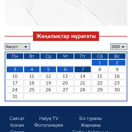
Жаңалықтар мұрағаты
Пн
Вт
Ср
Чт
Пт
Сб
Вс
1
2
3
4
5
6
7
8
9
10
11
12
13
14
15
16
17
18
19
20
21
22
23
24
25
26
27
28
29
30
31
Саясат
Halyq TV
Біз туралы
Қоғам
Фотогалерея
Жарнама