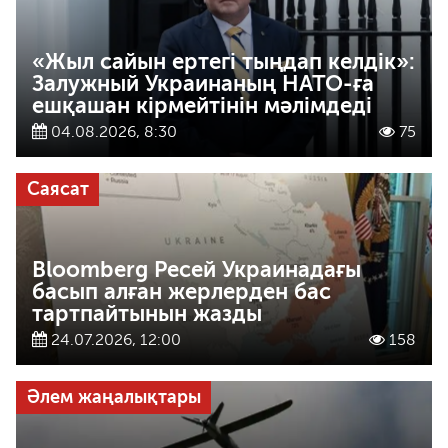
«Жыл сайын ертегі тыңдап келдік»:
Залужный Украинаның НАТО-ға
ешқашан кірмейтінін мәлімдеді
04.08.2026, 8:30
75
Саясат
Bloomberg Ресей Украинадағы
басып алған жерлерден бас
тартпайтынын жазды
24.07.2026, 12:00
158
Әлем жаңалықтары