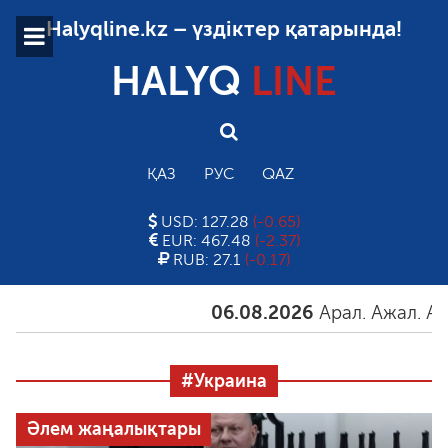
Halyqline.kz – үздіктер қатарында!
HALYQ
LINE
ҚАЗ
РУС
QAZ
USD: 127.28
(-0.65)
EUR: 467.48
(-2.37)
RUB: 27.1
(-0.17)
06.08.2026
Арал. Ажал. Айғақ
#Украина
Әлем жаңалықтары