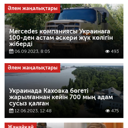
Әлем жаңалықтары
Merсedes компаниясы Украинаға
100-ден астам әскери жүк көлігін
жіберді
06.09.2023, 8:05
493
Әлем жаңалықтары
Украинада Каховка бөгеті
жарылғаннан кейін 700 мың адам
сусыз қалған
12.06.2023, 12:48
475
Жанайқай