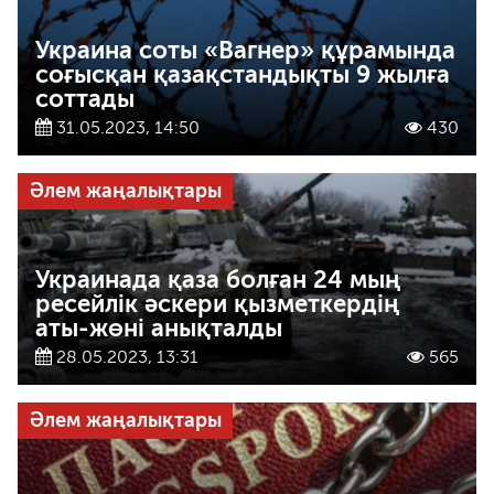
Украина соты «Вагнер» құрамында
соғысқан қазақстандықты 9 жылға
соттады
31.05.2023, 14:50
430
Әлем жаңалықтары
Украинада қаза болған 24 мың
ресейлік әскери қызметкердің
аты-жөні анықталды
28.05.2023, 13:31
565
Әлем жаңалықтары