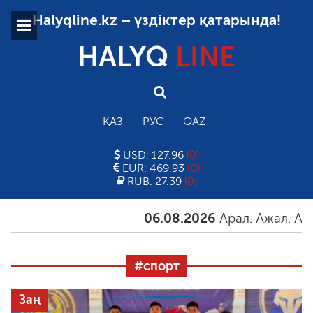
Halyqline.kz – үздіктер қатарында!
HALYQ
LINE
ҚАЗ
РУС
QAZ
USD: 127.96
(0)
EUR: 469.93
(0)
RUB: 27.39
(0)
06.08.2026
Арал. Ажал. Айғақ
#спорт
Заң