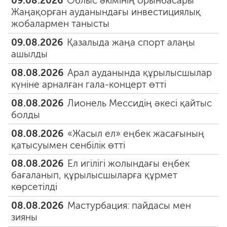
09.08.2026
Облыс әкімінің орынбасары
Жаңақорған ауданындағы инвестициялық
жобалармен танысты
09.08.2026
Қазалыда жаңа спорт алаңы
ашылды
08.08.2026
Арал ауданында құрылысшылар
күніне арналған гала-концерт өтті
08.08.2026
Лионель Мессидің әкесі қайтыс
болды
08.08.2026
«Жасыл ел» еңбек жасағының
қатысуымен сенбілік өтті
08.08.2026
Ел игілігі жолындағы еңбек
бағаланып, құрылысшыларға құрмет
көрсетілді
08.08.2026
Мастурбация: пайдасы мен
зияны