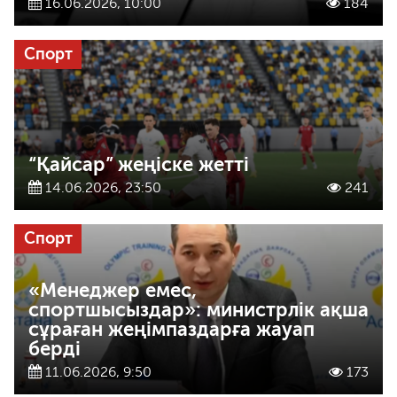
16.06.2026, 10:00
184
Спорт
“Қайсар” жеңіске жетті
14.06.2026, 23:50
241
Спорт
«Менеджер емес,
спортшысыздар»: министрлік ақша
сұраған жеңімпаздарға жауап
берді
11.06.2026, 9:50
173