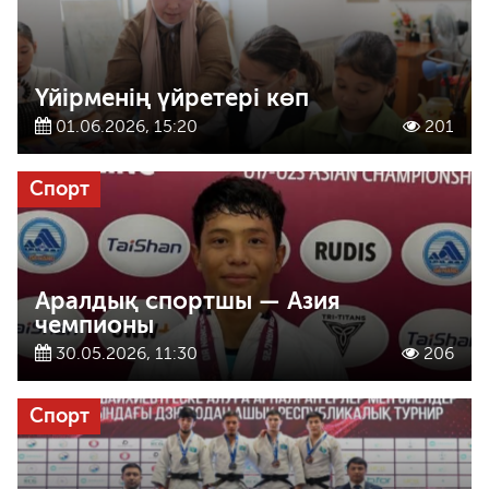
Үйірменің үйретері көп
01.06.2026, 15:20
201
Спорт
Аралдық спортшы — Азия
чемпионы
30.05.2026, 11:30
206
Спорт