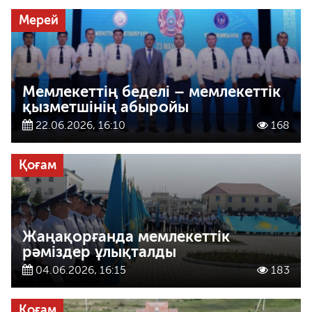
Мерей
Мемлекеттің беделі – мемлекеттік
қызметшінің абыройы
22.06.2026, 16:10
168
Қоғам
Жаңақорғанда мемлекеттік
рәміздер ұлықталды
04.06.2026, 16:15
183
Қоғам