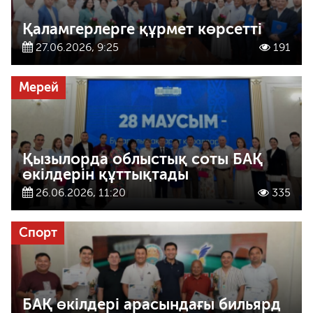
Қаламгерлерге құрмет көрсетті
27.06.2026, 9:25
191
Мерей
Қызылорда облыстық соты БАҚ
өкілдерін құттықтады
26.06.2026, 11:20
335
Спорт
БАҚ өкілдері арасындағы бильярд