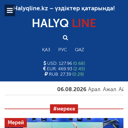
Halyqline.kz – үздіктер қатарында!
HALYQ
LINE
ҚАЗ
РУС
QAZ
USD: 127.96
(0.68)
EUR: 469.93
(2.45)
RUB: 27.39
(0.29)
06.08.2026
Арал. Ажал. Айғақ
06
#мереке
Мерей