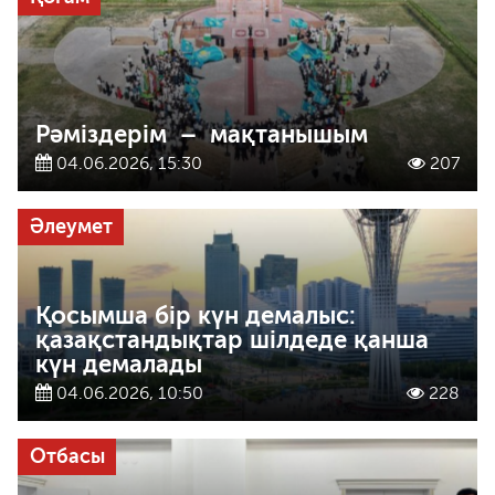
Рәміздерім – мақтанышым
04.06.2026, 15:30
207
Әлеумет
Қосымша бір күн демалыс:
қазақстандықтар шілдеде қанша
күн демалады
04.06.2026, 10:50
228
Отбасы