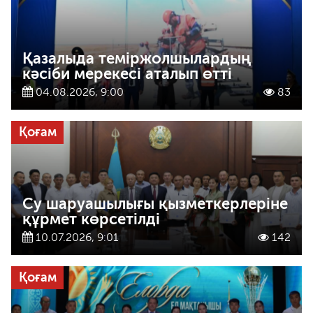
Қазалыда теміржолшылардың
кәсіби мерекесі аталып өтті
04.08.2026, 9:00
83
Қоғам
Су шаруашылығы қызметкерлеріне
құрмет көрсетілді
10.07.2026, 9:01
142
Қоғам