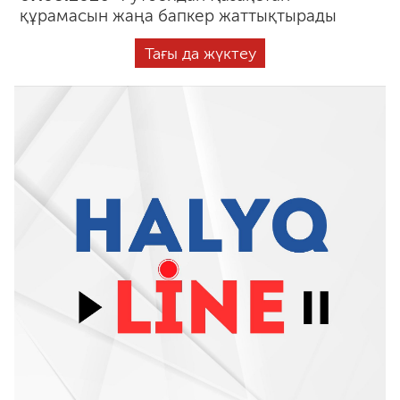
құрамасын жаңа бапкер жаттықтырады
Тағы да жүктеу