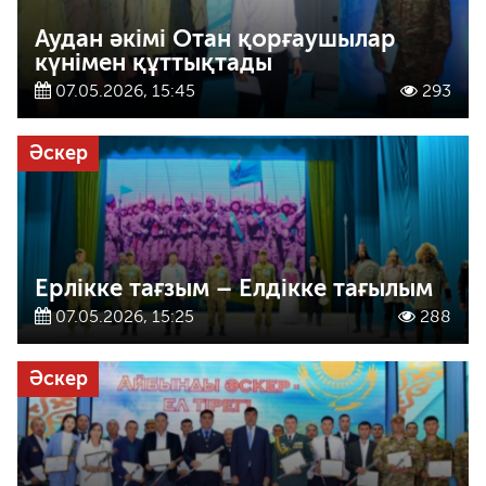
Аудан әкімі Отан қорғаушылар
күнімен құттықтады
07.05.2026, 15:45
293
Әскер
Ерлікке тағзым – Елдікке тағылым
07.05.2026, 15:25
288
Әскер