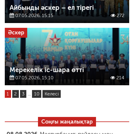
Айбынды әскер – ел тірегі
07.05.2026, 15:15
272
Әскер
Мерекелік іс-шара өтті
07.05.2026, 15:10
214
1
2
3
…
10
Келесі
Соңғы жаңалықтар