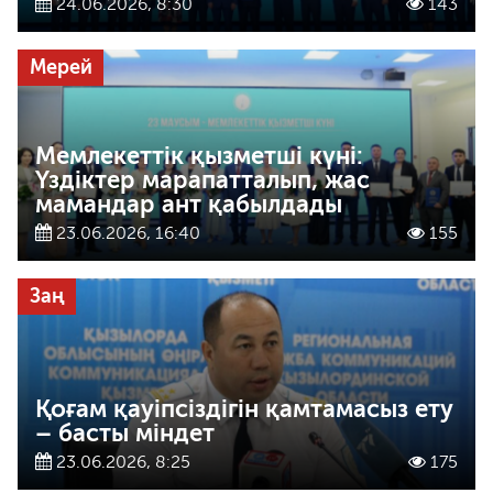
24.06.2026, 8:30
143
Мерей
Мемлекеттік қызметші күні:
Үздіктер марапатталып, жас
мамандар ант қабылдады
23.06.2026, 16:40
155
Заң
Қоғам қауіпсіздігін қамтамасыз ету
– басты міндет
23.06.2026, 8:25
175