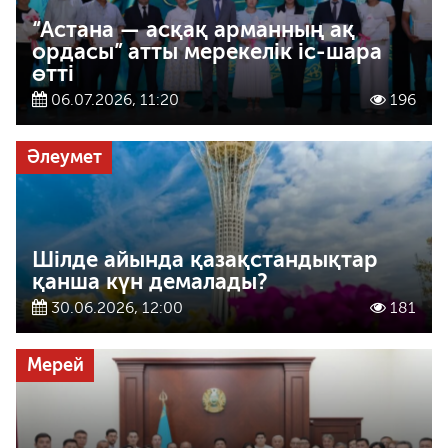
“Астана — асқақ арманның ақ
ордасы” атты мерекелік іс-шара
өтті
06.07.2026, 11:20
196
Әлеумет
Шілде айында қазақстандықтар
қанша күн демалады?
30.06.2026, 12:00
181
Мерей