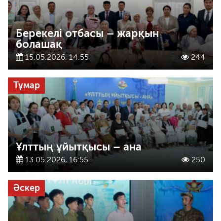
Берекелі отбасы – жарқын
болашақ
15.05.2026, 14:55
244
Тұмар
Ұлттың ұйытқысы – ана
13.05.2026, 16:55
250
Әскер