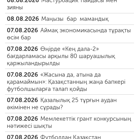
08.08.2026
Мастурбация: пайдасы мен
зияны
08.08.2026
Маңызы бар мамандық
07.08.2026
Аймақ экономикасында тұрақты
өсім бар
07.08.2026
Өңірде «Кең дала-2»
бағдарламасы арқылы 80 шаруашылық
қаржыландырылды
07.08.2026
«Жасына да, атына да
қарамаймын»: Қазақстанның жаңа бапкері
футболшыларға талап қойды
07.08.2026
Қазалылық 25 тұрғын аудан
әкімінен не сұрады?
07.08.2026
Мемлекеттік грант конкурсының
нәтижесі шықты
07.08.2026
Футболдан Қазақстан