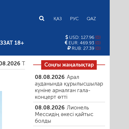
E
ҚАЗ
РУС
QAZ
USD: 127.96
(0)
ЗЗАТ 18+
EUR: 469.93
(0)
RUB: 27.39
(0)
Тамыздағы таңғы түтін
06.08.2026
Құмарлық эп
Соңғы жаңалықтар
08.08.2026
Арал
ауданында құрылысшылар
күніне арналған гала-
концерт өтті
08.08.2026
Лионель
Мессидің әкесі қайтыс
болды