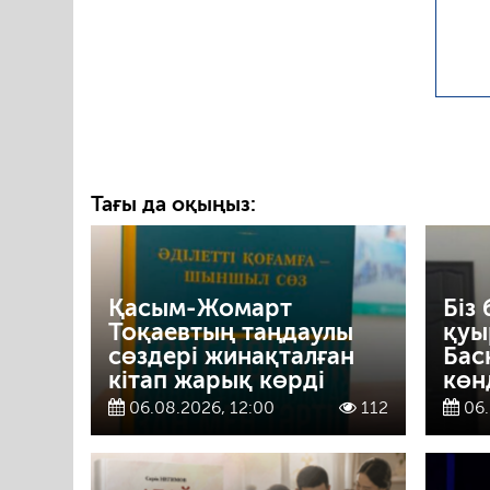
Тағы да оқыңыз:
Қасым-Жомарт
Біз 
Тоқаевтың таңдаулы
қуы
сөздері жинақталған
Бас
кітап жарық көрді
көн
06.08.2026, 12:00
112
06.