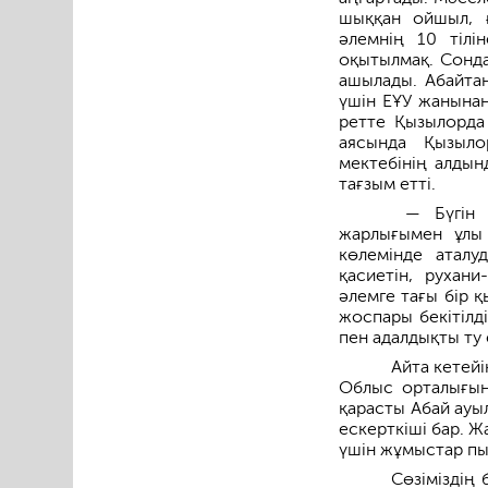
шыққан ойшыл, ғ
әлемнің 10 тілі
оқытылмақ. Сонда
ашылады. Абайта
үшін ЕҰУ жанынан
ретте Қызылорда 
аясында Қызыло
мектебінің алдын
тағзым етті.
— Бүгін қ
жарлығымен ұлы 
көлемінде аталу
қасиетін, рухани
әлемге тағы бір 
жоспары бекітілді
пен адалдықты ту 
Айта кетейі
Облыс орталығын
қарасты Абай ауы
ескерткіші бар. Ж
үшін жұмыстар пы
Сөзіміздің