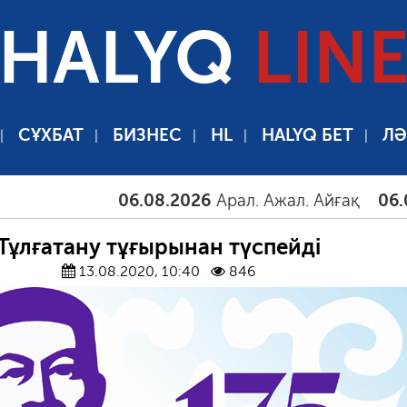
HALYQ
LIN
СҰХБАТ
БИЗНЕС
HL
HALYQ БЕТ
ЛӘ
06.08.2026
Арал. Ажал. Айғақ
06.08.2026
Тұлғатану тұғырынан түспейді
13.08.2020, 10:40
846