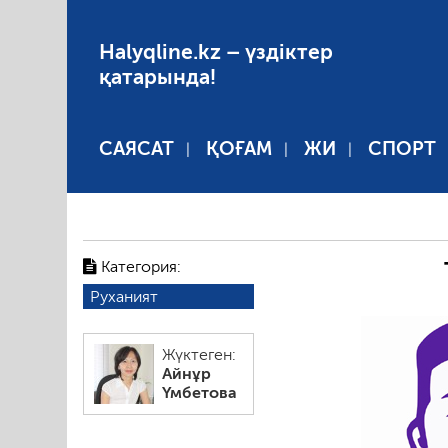
Halyqline.kz – үздіктер
қатарында!
САЯСАТ
ҚОҒАМ
ЖИ
СПОРТ
Категория:
Руханият
Жүктеген:
Айнұр
Үмбетова