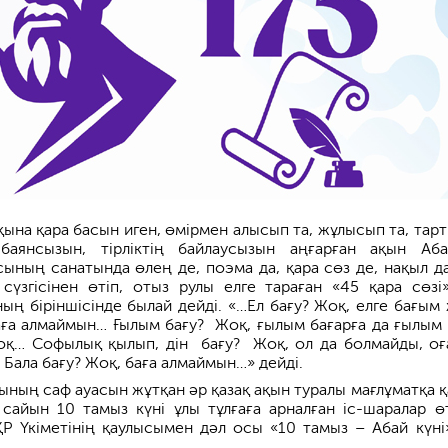
ына қара басын иген, өмірмен алысып та, жұлысып та, тарт
 баянсызын, тірліктің байлаусызын аңғарған ақын Аб
ының санатында өлең де, поэма да, қара сөз де, нақыл да
сүзгісінен өтіп, отыз рулы елге тараған «45 қара сөзі
ның біріншісінде былай дейді. «…Ел бағу? Жоқ, елге бағым
аға алмаймын… Ғылым бағу? Жоқ, ғылым бағарға да ғылым 
оқ… Софылық қылып, дін бағу? Жоқ, ол да болмайды, оғ
Бала бағу? Жоқ, баға алмаймын…» дейді.
ының саф ауасын жұтқан әр қазақ ақын туралы мағлұматқа қ
сайын 10 тамыз күні ұлы тұлғаға арналған іс-шарала­р өт
 Үкіметінің қаулысымен дәл осы «10 тамыз – Абай күні