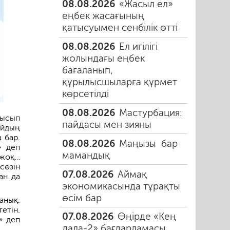
08.08.2026
«Жасыл ел»
еңбек жасағының
қатысуымен сенбілік өтті
08.08.2026
Ел игілігі
жолындағы еңбек
бағаланып,
құрылысшыларға құрмет
көрсетілді
08.08.2026
Мастурбация:
ысы­п
пайдасы мен зияны
айдың
 бар.
08.08.2026
Маңызы бар
» деп
мамандық
 жоқ…
сөзін
07.08.2026
Аймақ
ан да
экономикасында тұрақты
өсім бар
анық.
етін.
07.08.2026
Өңірде «Кең
» деп
дала-2» бағдарламасы