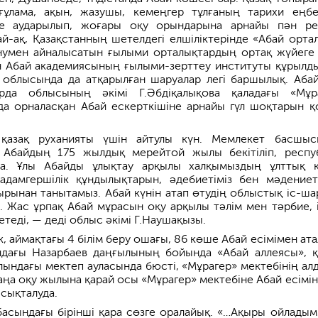
ұлама, ақын, жазушы, кемеңгер тұлғаның тарихи еңбе
не аударылып, жоғары оқу орындарына арнайы пән ре
й-ақ, Қазақстанның шетелдегі елшіліктерінде «Абай орта
нумен айналысатын ғылыми орталықтардың ортақ жүйеге 
 Абай академиясының ғылыми-зерттеу институты құрылды
облысында да атқарылған шаруалар легі баршылық. Абай
рда облысының әкімі Г.Әбдіқалықова қаладағы «Мұр
да орналасқан Абай ескерткішіне арнайы гүл шоқтарын қ
азақ руханияты үшін айтулы күн. Мемлекет басшы
Абайдың 175 жылдық мерейтой жылы бекітіліп, респу
да. Ұлы Абайды ұлықтау арқылы халқымыздың ұлттық қ
-адамгершілік құндылықтарын, әдебиетіміз бен мәдениеті
қырынан танытамыз. Абай күнін атап өтудің облыстық іс-ша
. Жас ұрпақ Абай мұрасын оқу арқылы тәлім мен тәрбие, із
етеді, — деді облыс әкімі Г.Наушақызы.
к, аймақтағы 4 білім беру ошағы, 86 көше Абай есімімен ата
дағы Назарбаев даңғылының бойында «Абай аллеясы», қ
лындағы мектеп ауласында бюсті, «Мұрагер» мектебінің ал
аңа оқу жылына қарай осы «Мұрагер» мектебіне Абай есімін
сықталуда.
 басындағы бірінші қара сөзге оралайық. «…Ақыры ойладым