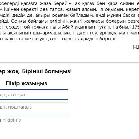
селерді қағазға жаза берейін, ақ қағаз бен қара сияны 
м ішінен керекті сөз тапса, жазып алсын, я оқысын, керег
імдікі дедім де, ақыры осыған байладым, енді мұнан басқа 
ді. Соңғы байламы өмірінің мәңгі жалғасы боларын сезг
н сөзден ой толғаған ұлы Абай ақынның туғанына биыл 17
ұлы ақынының шығармашылығын дәріптеу, ұрпаққа мән-ма
ы қалыпта жеткізудің өзі – парыз, адамдық борыш.
Н.
ер жоқ. Бірінші болыңыз!
Пікір жазыңыз