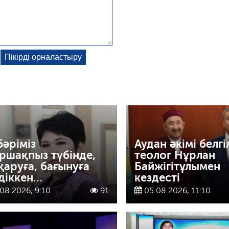
бәріміз
Аудан әкімі белгі
ршақпыз түбінде,
теолог Нұрлан
қаруға, бағынуға
Байжігітұлымен
діккен…
кездесті
08.2026, 9:10
91
05.08.2026, 11:10