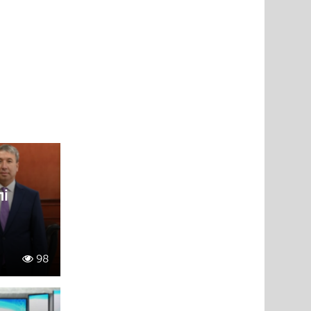
лі
98