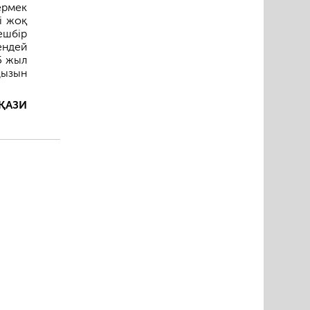
ермек
і жоқ
ешбір
ендей
5 жыл
ңызын
ҚАЗИ