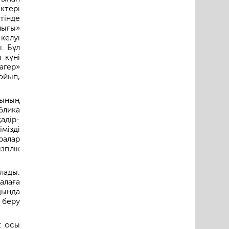
ктері
тінде
лығы»
келуі
. Бұл
 күні
агер»
ойып,
сының
блика
адір-
мізді
ралар
гілік
лады.
алаға
дында
 беру
: осы