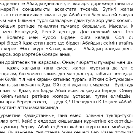
мәдениетте Абайды қаншалықты жоғары дәрежеде таныта а
ерейін соншалықты асқақтата түсеміз. Бүгінгі жаһа
ттық технологиялар заманында Абай сөзі баршаға ой салуға 
м мен білімнің түрлі салаларын дамытуға зор үлес қосып, 
 ойшыл ретінде танылған тұлғалар баршылық. Мысалы, 
ы мен Конфуций, Ресей дегенде Достоевский мен Тол
е Вольтер мен Руссо бірден ойға келеді. Сол си
әрі бірдей Қазақстан дегенде бірден Абайдың есімін атайт
з керек. Өзге жұрт «Қазақ халқы – Абайдың халқы» деп, 
отырса, зор мәртебе болары анық.
ай дәріптесек те жарасады. Оның ғибратты ғұмыры мен ш
 қазақ халқына ғана емес, жаһан жұртына да үлгі-ө
 қоғам, білім мен ғылым, дін мен дәстүр, табиғат пен қор
ен билік, тіл мен қарым-қатынас туралы айтқан ой-тұжыры
 маңызын жоғалтпайды. Өйткені ақынның мұрасы – бүкіл ад
 азығы. Қазақ елі барда Абай есімі асқақтай береді. Оның
 байлығымыз ретінде жоғары ұстасақ, туған еліміздің
 арта берері сөзсіз, — деді ҚР Президенті Қ.Тоқаев «Абай
ақстан» атты мақаласында.
ұрметіне Қазақстанның ғана емес, әлемнің түкпір-түкпі
алар өтті. Кейбір елдерде ойшылдың құрметіне ескерткіш
тауының берілуі Абай еңбегін жаһан жұртының мойында
ен, Душанбеде, Үндістанда Абай көшесі бар. Қазақ топыра