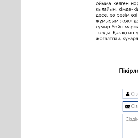
ойыма келген нәр
қылайын, кімде-кі
десе, өз сөзім өз
жұмысым жоқ» дей
ғұмыр бойы маржа
толды. Қазақтың 
жоғалтпай, құнарл
Пікірл