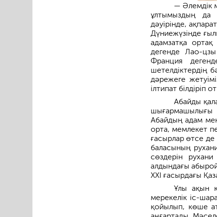
— Әлемдік 
ұлтымыздың да м
дәуірінде, ақпара
Дүниежүзінде ғылы
адамзатқа ортақ
дегенде Лао-цз
Франция дегенд
шетелдіктердің б
дәрежеге жетуімі
ілтипат білдіріп 
Абайды қал
шығармашылығы –
Абайдың адам мен
орта, мемлекет п
ғасырлар өтсе де
баласының рухани
сөздерін рухани
алдындағы абыройы
ХХІ ғасырдағы Қаз
Ұлы ақын қ
мерекелік іс-шар
қойылып, көше а
аңғартады. Мәсел