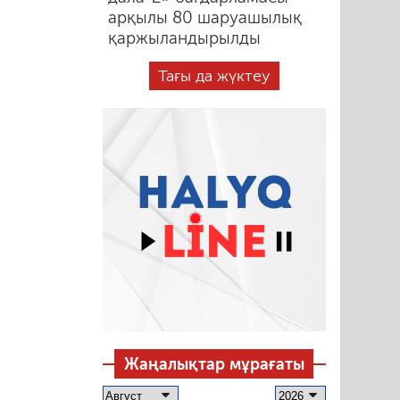
арқылы 80 шаруашылық
қаржыландырылды
Тағы да жүктеу
Жаңалықтар мұрағаты