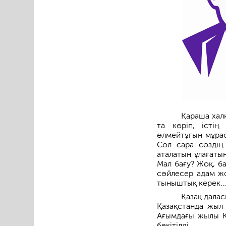
Қараша халқ
та көріп, істің
өлмейтұғын мұрас
Сол сара сөздің 
аталатын ұлағаты
Мал бағу? Жоқ, б
сөйлесер адам ж
тыныштық керек… 
Қазақ далас
Қазақстанда жыл 
Ағымдағы жылы ҚР
бекітілді.