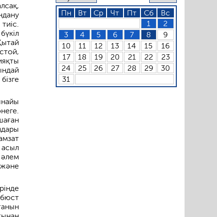
лсақ,
Пн
Вт
Ср
Чт
Пт
Сб
Вс
ндану
1
2
тиіс.
бүкіл
3
4
5
6
7
8
9
Қытай
10
11
12
13
14
15
16
стой,
17
18
19
20
21
22
23
яқты
24
25
26
27
28
29
30
ындай
бізге
31
ынайы
неге.
шаған
мдары
амзат
 асыл
 әлем
 және
рінде
-бюст
ғанын
ғынан