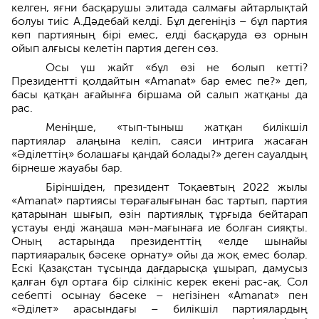
келген, яғни басқарушы элитада салмағы айтарлықтай
болуы тиіс А.Дәдебай келді. Бұл дегеніңіз – бұл партия
көп партияның бірі емес, елді басқаруда өз орнын
ойып алғысы келетін партия деген сөз.
Осы үш жайт «бұл өзі не болып кетті?
Президентті қолдайтын «Аmanat» бар емес пе?» деп,
басы қатқан ағайынға біршама ой салып жатқаны да
рас.
Меніңше, «тып-тыныш жатқан билікшіл
партиялар алаңына келіп, саяси интрига жасаған
«Әділеттің» болашағы қандай болады?» деген сауалдың
бірнеше жауабы бар.
Біріншіден, президент Тоқаевтың 2022 жылы
«Аmanat» партиясы төрағалығынан бас тартып, партия
қатарынан шығып, өзін партиялық тұрғыда бейтарап
ұстауы енді жаңаша мән-мағынаға ие болған сияқты.
Оның астарында президенттің «елде шынайы
партияаралық бәсеке орнату» ойы да жоқ емес болар.
Ескі Қазақстан тұсында дағдарысқа ұшырап, дамусыз
қалған бұл ортаға бір сілкініс керек екені рас-ақ. Сол
себепті осынау бәсеке – негізінен «Аmanat» пен
«Әділет» арасындағы – билікшіл партиялардың