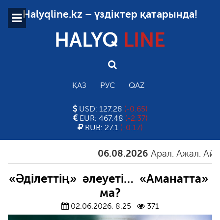
Halyqline.kz – үздіктер қатарында!
HALYQ
LINE
ҚАЗ
РУС
QAZ
USD: 127.28
(-0.65)
EUR: 467.48
(-2.37)
RUB: 27.1
(-0.17)
06.08.2026
Арал. Ажал. Айғақ
«Әділеттің» әлеуеті… «Аманатта»
ма?
02.06.2026, 8:25
371