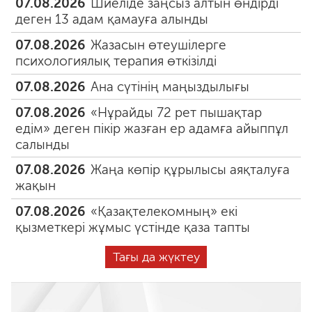
07.08.2026
Шиеліде заңсыз алтын өндірді
деген 13 адам қамауға алынды
07.08.2026
Жазасын өтеушілерге
психологиялық терапия өткізілді
07.08.2026
Ана сүтінің маңыздылығы
07.08.2026
«Нұрайды 72 рет пышақтар
едім» деген пікір жазған ер адамға айыппұл
салынды
07.08.2026
Жаңа көпір құрылысы аяқталуға
жақын
07.08.2026
«Қазақтелекомның» екі
қызметкері жұмыс үстінде қаза тапты
Тағы да жүктеу