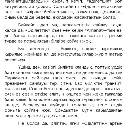
«аманатшылдардың» сырғып кетіп, «әділетшіл» боп
кетуін жақтай қоймас. Сол себепті «Әділет» өз активін
негізінен әзірше бейпартиялық азаматтық қоғамнан,
оның белді де беделді өкілдерін жасақтайтын болар.
Байқайсыздар ма, парламенттік сайлау тақап
қалса да, «Әділеттің» съезінен кейін «Аmanat»-тың өзі
де, басқа партиялар да осы оқиғаға қатысты ресми
түрде өз позициясын білдіре қойған жоқ.
Бұл дегеніңіз – биліктің ішінде партиялық
құрылыс жөнінде әлі де консультациялар жүріп жатыр
деген сөз.
Үшіншіден, қазіргі билікте кландық, топтық үрдіс
бар екені ешкімге де құпия емес, не дегенмен, алда тек
Парламент сайлауы ғана емес, үш жылдан кейін
президент сайлауы тұр. Яғни, бас биліктің транзиті
жалғаспақ. Сол себепті президентке де кіріп-шығатын,
оған өз сөзін өткізе алатын күштер мен жеке тұлғалар
баршылық. Ішкі және сыртқы ахуал тұрақтанып, соның
ішінде, басқарушы жүйедегі топаралық тепе-теңдік
орныға қойған жоқ. Сондықтан бүгін қабылданған
шешім өзгеріп кетуі де ғажап емес.
Не болса да, әліптің, яғни «Әділеттің» артын