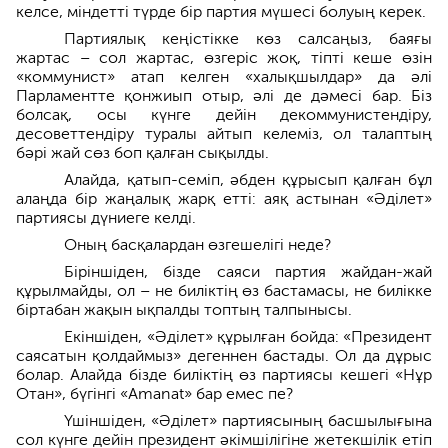
келсе, міндетті түрде бір партия мүшесі болуың керек.
Партиялық кеңістікке көз салсаңыз, баяғы
жартас – сол жартас, өзгеріс жоқ, тіпті кеше өзін
«коммунист» атап келген «халықшылдар» да әлі
Парламентте қонжиып отыр, әлі де дәмесі бар. Біз
болсақ, осы күнге дейін декоммунистендіру,
десоветтендіру туралы айтып келеміз, ол талаптың
бәрі жай сөз боп қалған сықылды.
Алайда, қатып-семіп, әбден құрысып қалған бұл
алаңда бір жаңалық жарқ етті: аяқ астынан «Әділет»
партиясы дүниеге келді.
Оның басқалардан өзгешелігі неде?
Біріншіден, бізде саяси партия жайдан-жай
құрылмайды, ол – не биліктің өз бастамасы, не билікке
біртабан жақын ықпалды топтың талпынысы.
Екіншіден, «Әділет» құрылған бойда: «Президент
саясатын қолдаймыз» дегеннен бастады. Ол да дұрыс
болар. Алайда бізде биліктің өз партиясы кешегі «Нұр
Отан», бүгінгі «Аmanat» бар емес пе?
Үшіншіден, «Әділет» партиясының басшылығына
сол күнге дейін президент әкімшілігіне жетекшілік етіп