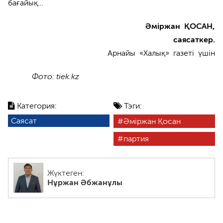
бағайық…
Әміржан ҚОСАН,
саясаткер.
Арнайы «Халық» газеті үшін
Фото: tiek.kz
Категория:
Тэги:
Саясат
Әміржан Қосан
партия
Жүктеген:
Нұржан Әбжанұлы