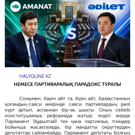
HALYQLINE.KZ
НЕМЕСЕ ПАРТИЯАРАЛЫҚ ПАРАДОКС ТУРАЛЫ
Сонымен, бәрін айт та, бірін айт, Қазақстанның
қоғамдық-саяси өмірінде саяси партиялардың рөлі
күрт артып, аспаннан бір-ақ шықты. Оның себебі
конституциялық реформада жатыр: ендігі жерде
Парламент (Құрылтай) тек қана партиялық тізімдер
бойынша жасақталады, бір мандатты округтерден
депутаттар сайланбайды. Парламент депутаты болғың