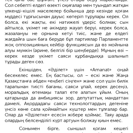
Сол себепті елдегі өзекті оқиғалар мен туындап жатқан
үлкенді-кішілі мәселелер бойынша дер кезінде қоғам
мүддесі тұрғысынан дауыс көтеріп тұрулары керек. Ол
болса, екі жақты, екі нәтижелі үдеріс болмақ: сын
айтылса, үкімет не әкімдер жауап беруі, керек болса,
жазалануы не орнына кетуі тиіс, және де елдегі
жағдайға шын баға беруде бұл партиялар Парламентте
жоқ оппозицияның кейбір функциясын да өз мойнына
алуы мүмкін (әрине, белгілі бір шеңберде). Мұның өзі –
керек кезде үкімет саяси құрбандыққа шалынып
тұрады деген сөз.
Екіншіден, «Әділет» үшін «Аmanat» оңай
бесекелес емес. Ең бастысы, ол – ескі және Жаңа
Қазақстанға әбден «еңбегі сіңген» және сол үшін билік
тарапынан тиісті бағаны, саяси ұпай, керек десеңіз,
моральдық өтемақы талап ете алатын ұйым. Оның
қатарында да амбициясы зор, депутаттық мандаттан
дәмелі, Ақордадағы саяси технологтардың дегеніне
үнсіз көне сала қоймайтын күштер мен тұлғалар бар.
Олар да «Әділетке» есесін жібере қоймас. Таяу арада
олардың белсенділігі күрт артуын болжау қиын емес.
Сонымен бірге, сыншыл қоғам кешегі