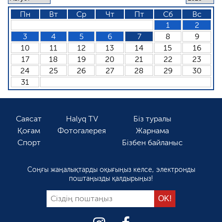
Пн
Вт
Ср
Чт
Пт
Сб
Вс
1
2
3
4
5
6
7
8
9
10
11
12
13
14
15
16
17
18
19
20
21
22
23
24
25
26
27
28
29
30
31
Саясат
Halyq TV
Біз туралы
Қоғам
Фотогалерея
Жарнама
Спорт
Бізбен байланыс
Соңғы жаңалықтарды оқығыңыз келсе, электронды
поштаңызды қалдырыңыз!