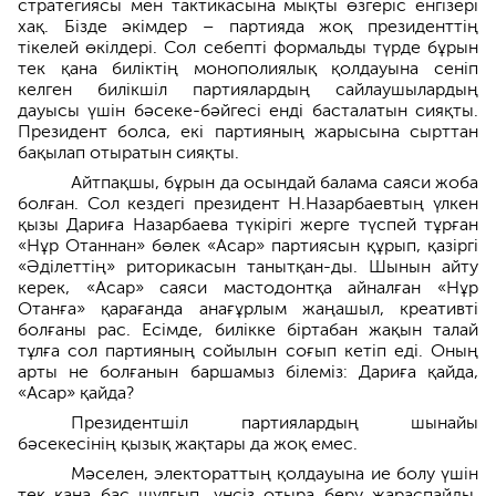
стратегиясы мен тактикасына мықты өзгеріс енгізері
хақ. Бізде әкімдер – партияда жоқ президенттің
тікелей өкілдері. Сол себепті формальды түрде бұрын
тек қана биліктің монополиялық қолдауына сеніп
келген билікшіл партиялардың сайлаушылардың
дауысы үшін бәсеке-бәйгесі енді басталатын сияқты.
Президент болса, екі партияның жарысына сырттан
бақылап отыратын сияқты.
Айтпақшы, бұрын да осындай балама саяси жоба
болған. Сол кездегі президент Н.Назарбаевтың үлкен
қызы Дариға Назарбаева түкірігі жерге түспей тұрған
«Нұр Отаннан» бөлек «Асар» партиясын құрып, қазіргі
«Әділеттің» риторикасын танытқан-ды. Шынын айту
керек, «Асар» саяси мастодонтқа айналған «Нұр
Отанға» қарағанда анағұрлым жаңашыл, креативті
болғаны рас. Есімде, билікке біртабан жақын талай
тұлға сол партияның сойылын соғып кетіп еді. Оның
арты не болғанын баршамыз білеміз: Дариға қайда,
«Асар» қайда?
Президентшіл партиялардың шынайы
бәсекесінің қызық жақтары да жоқ емес.
Мәселен, электораттың қолдауына ие болу үшін
тек қана бас шұлғып, үнсіз отыра беру жараспайды.