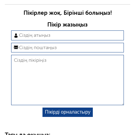
Пікірлер жоқ. Бірінші болыңыз!
Пікір жазыңыз
Тағы да оқыңыз: