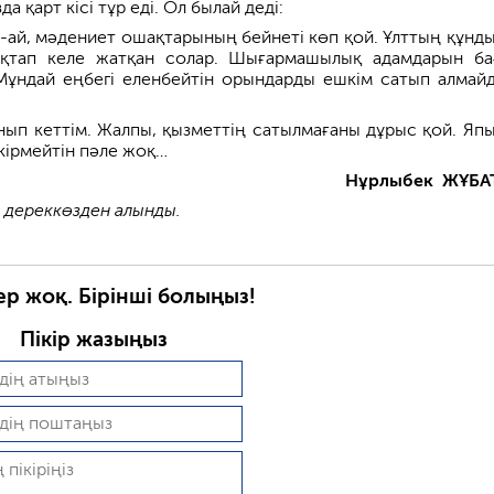
 қарт кісі тұр еді. Ол былай деді:
-ай, мәдениет ошақтарының бейнеті көп қой. Ұлттың құнд
қтап келе жатқан солар. Шығармашылық адамдарын ба
Мұндай еңбегі еленбейтін орындарды ешкім сатып алмай
нып кеттім. Жалпы, қызметтің сатылмағаны дұрыс қой. Япы
кірмейтін пәле жоқ…
Нұрлыбек ЖҰБА
 дереккөзден алынды.
ер жоқ. Бірінші болыңыз!
Пікір жазыңыз