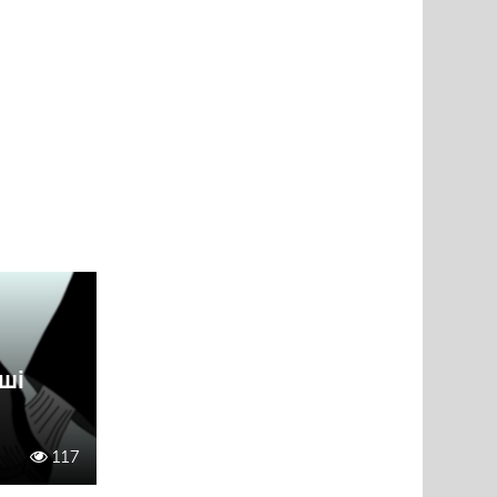
ші
117