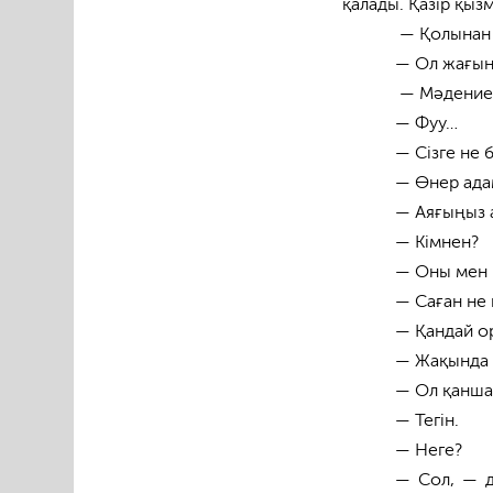
қалады. Қазір қыз
— Қолынан 
— Ол жағын
— Мәдениет
— Фуу…
— Сізге не 
— Өнер ада
— Аяғыңыз 
— Кімнен?
— Оны мен қа
— Саған не
— Қандай о
— Жақында 
— Ол қанша
— Тегін.
— Неге?
— Сол, — д