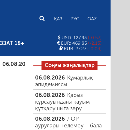
E
ҚАЗ
РУС
QAZ
USD: 127.93
(-0.57)
ЗЗАТ 18+
EUR: 469.85
(-2.13)
RUB: 27.27
(-0.03)
.2026
Қарыз құрсауындағы қауым құтқарушыға зә
Соңғы жаңалықтар
06.08.2026
Құмарлық
эпидемиясы
06.08.2026
Қарыз
құрсауындағы қауым
құтқарушыға зәру
06.08.2026
ЛОР
ауруларын елемеу – бала