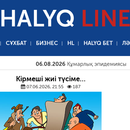
HALYQ
LIN
СҰХБАТ
БИЗНЕС
HL
HALYQ БЕТ
ЛӘ
06.08.2026
Құмарлық эпидемиясы
06.08
Кірмеші жиі түсіме…
07.06.2026, 21:55
187