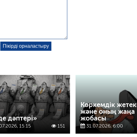
Көркемдік жетек
және оның жаңа
де дәптері»
жобасы
07.2026, 15:15
151
31.07.2026, 6:00