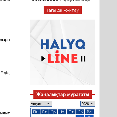
Тағы да жүктеу
олары
Әділ,
Жаңалықтар мұрағаты
Пн
Вт
Ср
Чт
Пт
Сб
Вс
былып