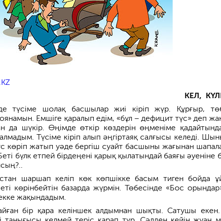
.KZ
КЕЛ, КҮЛ
де түсіме шолақ басшылар жиі кіріп жүр. Құрғыр, тө
янамын. Емшіге қаралып едім, «бұл – дефицит түс» деп жа
н да шүкір. Өңімде өткір көздерін өңменіме қадайтынд
 алмадым. Түсіме кіріп алып әңгіртаяқ салғысы келеді. Шы
 түс көріп жатып уәде бергіш суайт басшыны жағынан шапал
Беті бүлк етпей бірдеңені қарық қылатындай баяғы әуеніне 
сың?..
стан шаршап келіп көк көпшікке басым тиген бойда ұ
шеті көрінбейтін базарда жүрмін. Төбесінде «Бос орындар
екке жақындадым.
айған бір қара келіншек алдымнан шықты. Сатушы екен.
ні танығысы келмей теріс қарап тұр. Сәлден кейін жуан 