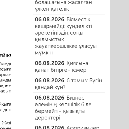
болашағына жасалған
үлкен қателік
06.08.2026
Білместік
кешірмейді: күнделікті
әрекетіңіздің соңы
қылмыстық
жауапкершілікке ұласуы
мүмкін
ЕЙІК!
06.08.2026
Қиялына
бемді
қсыға
қанат бітірген ісмер
ардан
06.08.2026
6 тамыз: Бүгін
нымды
ақпен
қандай күн?
басып
06.08.2026
Бизнес
әлемінің көпшілік біле
йқыға
» деп
бермейтін қызықты
деректері
 Жүзі
06.08.2026
Афоризмдер
мойны