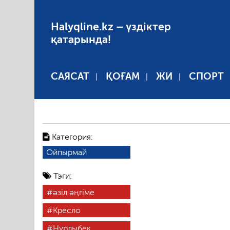
Halyqline.kz – үздіктер
қатарында!
САЯСАТ
ҚОҒАМ
ЖИ
СПОРТ
Категория:
Ойпырмай
Тэги:
әзіл әңгіме
Кресло
Нұрлыбек