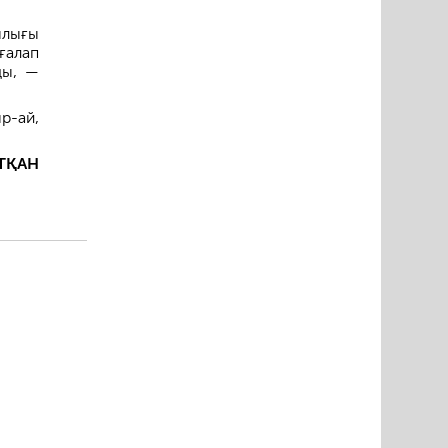
ылығы
ғалап
ды, —
р-ай,
ТҚАН