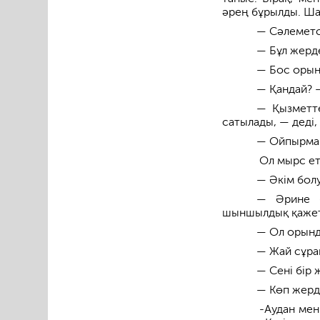
әрең бұрылды. Ша
— Сәлеметс
— Бұл жерд
— Бос орын
— Қандай? —
— Қызметте
сатылады, — деді,
— Ойпырмай,
Ол мырс еті
— Әкім бол
— Әрине б
шыншылдық қажет
— Ол орынд
— Жай сұра
— Сені бір 
— Көп жерд
-Аудан мен