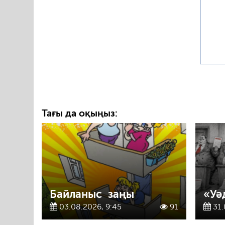
Тағы да оқыңыз:
Байланыс заңы
«Уә
03.08.2026, 9:45
91
31.