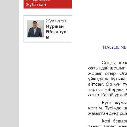
Жұбатқан
Жүктеген:
Нұржан
Әбжанұл
ы
HALYQLINE
Соңғы кез
оятындай шошып о
жорып отыр. Оға
ұйқыда да құтыла
айтсам, бір күні
тартып жібердім. 
отыр. Қалай ұрмай
Бүгін жұмы
кеттім. Түсімде 
жазылған дүңгірш
Көзі бадыр
таныс. Бірақ, ме