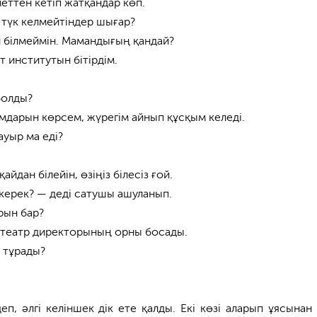
меттен кетіп жатқандар көп.
түк келмейтіндер шығар?
 білмеймін. Мамандығың қандай?
 институтын бітірдім.
болды?
мдарын көрсем, жүрегім айнып құсқым келеді.
ауыр ма еді?
йдан білейін, өзіңіз білесіз ғой.
 керек? — деді сатушы ашуланып.
рын бар?
театр директорының орны босады.
 тұрады?
еп, әлгі келіншек дік ете қалды. Екі көзі аларып ұясынан