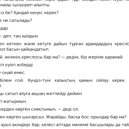
малы ішіңкіреп алыпты.
із бе? Қандай кеңес керек?
е не сатылады?
дар.
 деп, таң қалдым.
н кеткен және кетуге дайын тұрған адамдардың кресл
 ол басын қайқаңдатып.
 әкімнің креслосы бар ма? — дедім, бір жеріме қарамай.
п күліп жіберді.
у оңай емес.
ілем ғой. Күндіз-түні халықтың қамын ойлау керек. 
.
ы сатып алуға ақшаң жетпейді деймін.
п жатырмын.
жерден көрген сияқтымын, — деді ол.
ен көрген шығарсыз. Жарайды, басқа бос орындар бар ма?
 ауыл әкімдері бар, келесі аптада мекеме басшылары да та