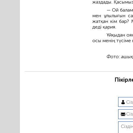
жаздады. Қасымызда
— Ой балам
мен ұлылығын са
жатқан кім бар? 
деді қария.
Ұйқыдан оя
осы менің түсіме 
Фото: ашық
Пікірл