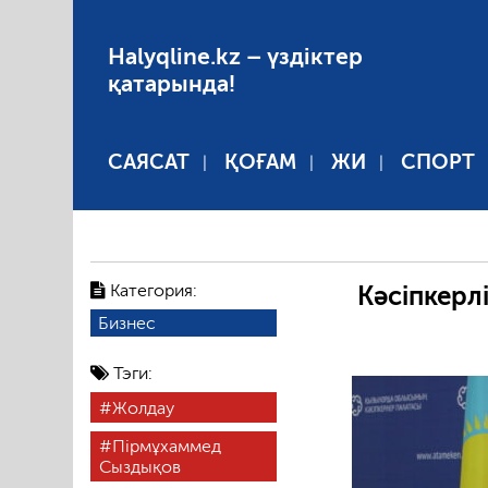
Halyqline.kz – үздіктер
қатарында!
САЯСАТ
ҚОҒАМ
ЖИ
СПОРТ
Категория:
Кәсіпкерл
Бизнес
Тэги:
Жолдау
Пірмұхаммед
Сыздықов