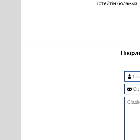
істейтін боламыз.
Пікірл