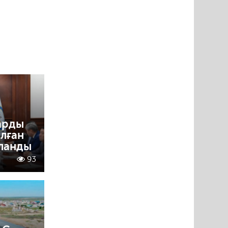
арды
лған
ланды
93