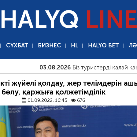
HALYQ
LIN
СҰХБАТ
БИЗНЕС
HL
HALYQ БЕТ
ЛӘ
03.08.2026
Біз туристерді қалай қабылдау
ікті жүйелі қолдау, жер телімдерін аш
бөлу, қаржыға қолжетімділік
01.09.2022, 16:45
676