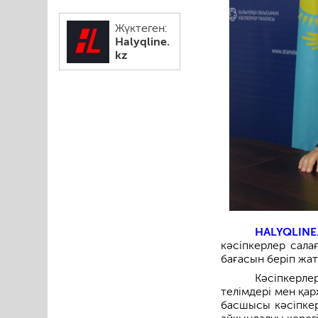
Жүктеген:
Halyqline.
kz
HALYQLINE
кәсіпкерлер сала
бағасын беріп жат
Кәсіпкерле
телімдері мен қар
басшысы кәсіпкер