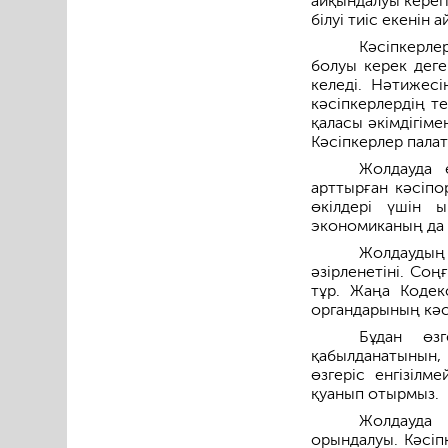
айқындалуы керег
білуі тиіс екенін а
Кәсіпкерле
болуы керек деге
келеді. Нәтижесі
кәсіпкерлердің т
қаласы әкімдігіме
Кәсіпкерлер палат
Жолдауда 
арттырған кәсіпо
өкілдері үшін 
экономиканың да 
Жолдаудың
әзірленетіні. Со
тұр. Жаңа Кодек
органдарының кәсі
Бұдан өз
қабылданатынын,
өзгеріс енгізілм
қуанып отырмыз.
Жолдауда 
орындалуы. Кәсіп