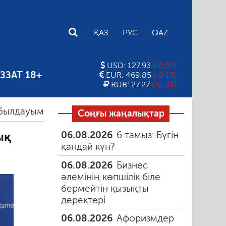
E
ҚАЗ
РУС
QAZ
USD: 127.93
(-0.57)
ЗЗАТ 18+
EUR: 469.85
(-2.13)
RUB: 27.27
(-0.03)
ымыз керек?
30.07.2026
Цифрлық теңсіздік. Инте
Соңғы жаңалықтар
06.08.2026
6 тамыз: Бүгін
ық
қандай күн?
06.08.2026
Бизнес
әлемінің көпшілік біле
бермейтін қызықты
деректері
06.08.2026
Афоризмдер