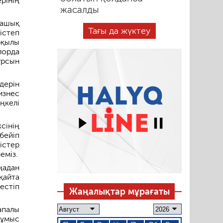
рінің
жасалды
 ашық
Тағы да жүктеу
істеп
рқылы
лорда
урсын
дерін
изнес
ңкелі
інің
бейіп
істер
еміз.
адан
қайта
естіп
Жаңалықтар мұрағаты
апалы
жұмыс