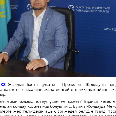
.KZ
Жылдың басты құжаты – Президент Жолдауын тың
ға қатысты саясаттың жаңа деңгейге шыққанын айтып, ж
ыр.
рге еркін жұмыс істеуі үшін не қажет? Бірінші кезект
жылай қолдау қолжетімді болуы тиіс. Бүгінгі Жолдауда Мем
лерге жер телімдерін ашық әрі жедел бөлудің тиімді тәсі