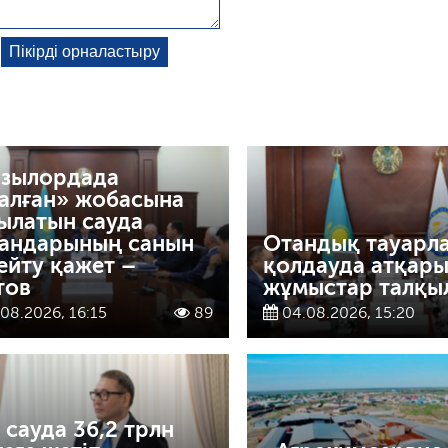
зылордада
алған» жобасына
ылатын сауда
андарының санын
Отандық тауарл
ейту қажет –
қолдауда атқары
тов
жұмыстар талқы
08.2026, 16:15
89
04.08.2026, 15:20
і сауда 36,2 трлн