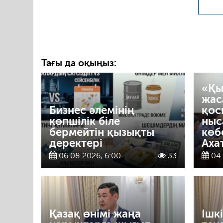
Тағы да оқыңыз:
«Қы
жас
Бизнес әлемінің
қос
көпшілік біле
ныс
бермейтін қызықты
көб
деректері
Аха
06.08.2026, 6:00
33
04.
Қазақ өнімі жаңа
Ішк