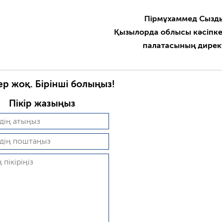
Пірмұхаммед Сызд
Қызылорда облысы кәсіпк
палатасының дире
ер жоқ. Бірінші болыңыз!
Пікір жазыңыз