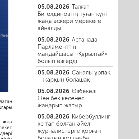
05.08.2026
Талғат
Бигелдиновтің туған күні
жаңа әскери мерекеге
айналды
05.08.2026
Астанада
Парламенттің
маңдайшасы «Құрылтай»
болып өзгерді
05.08.2026
Саналы ұрпақ
– жарқын болашақ
05.08.2026
Өзбекәлі
Жәнібек кесенесі
даған
жаңарып жатыр
оғары
05.08.2026
Кибербуллинг
е жер
ке тап болған әйел
лекет
журналистерге қорған
лдері
болатын қолданба