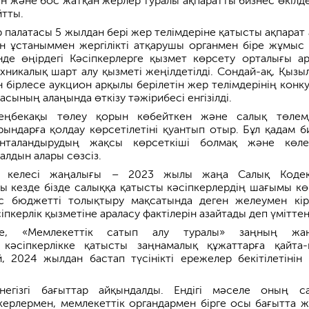
ін және бос жатқан жерлер туралы ақпаратты бизнес өкілде
йтты.
р палатасы 5 жылдан бері жер телімдеріне қатысты ақпарат
н ұстаныммен жергілікті атқарушы органмен біре жұмыс 
нде өңірдегі Кәсіпкерлерге қызмет көрсету орталығы а
ехникалық шарт алу қызметі жеңілдетілді. Сондай-ақ, Қызы
н бірлесе аукцион арқылы берілетін жер телімдерінің конк
асының алаңында өткізу тәжірибесі енгізілді.
еңбекақы төлеу қорын көбейткен және салық төлем
рындарға қолдау көрсетілетіні қуантып отыр. Бұл қадам б
ынталандырудың жақсы көрсеткіші болмақ және көле
алдын алары сөзсіз.
 келесі жаңалығы – 2023 жылы жаңа Салық Кодекс
ңғы кезде бізде салыққа қатысты кәсіпкерлердің шағымы кө
с бюджетті толықтыру мақсатында деген желеумен кір
пкерлік қызметіне араласу фактілерін азайтады деп үміттен
ге, «Мемлекеттік сатып алу туралы» заңның жаң
 кәсіпкерлікке қатысты заңнамалық құжаттарға қайта-
ей, 2024 жылдан бастап түсінікті ережелер бекітілетінін 
негізгі бағыттар айқындалды. Ендігі мәселе оның с
керлермен, мемлекеттік органдармен бірге осы бағытта 