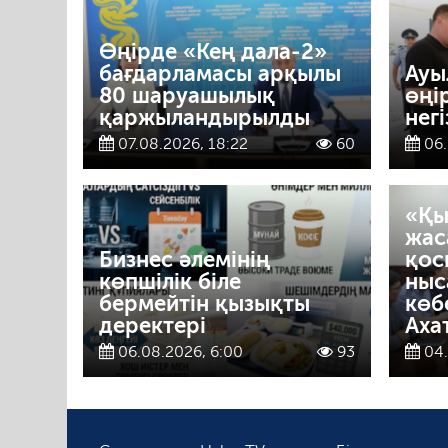
Өңірде «Кең дала-2»
бағдарламасы арқылы
Ауы
80 шаруашылық
өңі
қаржыландырылды
негі
07.08.2026, 18:22
60
06.
«Қы
жас
Бизнес әлемінің
қос
көпшілік біле
ныс
бермейтін қызықты
көб
деректері
Аха
06.08.2026, 6:00
93
04.