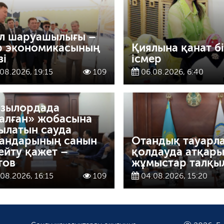
л шаруашылығы –
р экономикасының
Қиялына қанат бі
зі
ісмер
08.2026, 19:15
109
06.08.2026, 6:40
зылордада
алған» жобасына
ылатын сауда
андарының санын
Отандық тауарл
ейту қажет –
қолдауда атқары
тов
жұмыстар талқы
08.2026, 16:15
109
04.08.2026, 15:20