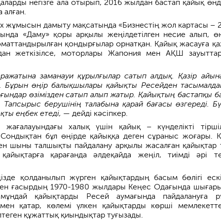
аларды негізге ала отырып, 2016 жылдан бастап қайық өнді
 алған.
ех жұмысын дамыту мақсатында «Бизнестің жол картасы – 
ында «Даму» қоры арқылы жеңілдетілген несие алып, өн
маттандырылған қондырғылар орнатқан. Қайық жасауға қа
дан жеткізілсе, моторлары Жапония мен АҚШ зауытта
ражатына заманауи құрылғылар сатып алдық. Қазір айын
. Бұрын өңір балықшылары қайықты Ресейден тасымалда
ұрғындар өзімізден сатып алып жатыр. Қайықтың бастапқы б
 Тапсырыс берушінің талабына қарай бағасы өзгереді. Бү
ақты еңбек етеді,
— дейді кәсіпкер.
і жағалауындағы халық үшін қайық – күнделікті тіршіл
Сондықтан бұл өңірде қайыққа деген сұраныс жоғары. Қа
ен шыны талшықты пайдалану арқылы жасалған қайықтар 
айықтарға қарағанда әлдеқайда жеңіл, тиімді әрі тө
ңізде қолданылып жүрген қайықтардың басым бөлігі ескі
кен ғасырдың 1970-1980 жылдары Кеңес Одағында шығары
а мұндай қайықтарды Ресей аумағында пайдалануға р
ымен қатар, көлемі үлкен қайықтарды көрші мемлекетт
птеген құжаттық қиындықтар туғызады.