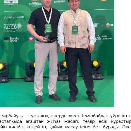
емірбайұлы – ұсталық өнерді әкесі Темірбайдан үйреніп 
астапқыда ағаштан жиһаз жасап, темір есік құрасты
йін кәсібін кеңейтіп, қайық жасау ісіне бет бұрады. Әке