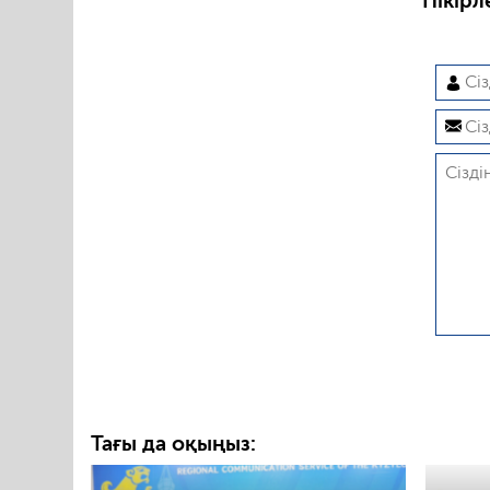
Пікірл
Тағы да оқыңыз: