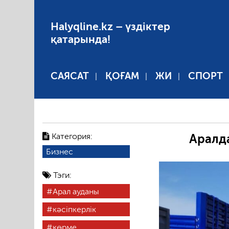
Halyqline.kz – үздіктер
қатарында!
САЯСАТ
ҚОҒАМ
ЖИ
СПОРТ
Категория:
Аралд
Бизнес
Тэги:
Арал ауданы
кәсіпкерлік
көрме