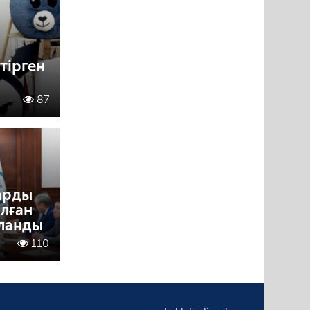
тірген
87
арды
лған
ланды
110