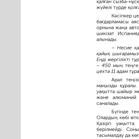
қалған сызба-нұсқ
жүйелі түрде қолға
Кәсіпкер ц
бағдарламасы аяс
орнына жаңа авто
шикізат Испания
алынады.
– Несие қа
қайық шығарамыз
Енді жергілікті т
– 450 мың теңге.
цехта 11 адам тұр
Арал теңіз
маңызды құралы. 
уақытта шайыр м
және алюминий қ
саналады.
Бүгінде те
Олардың көбі өт
Қазіргі уақытт
берілмейді. Сон
тасымалдау да кө