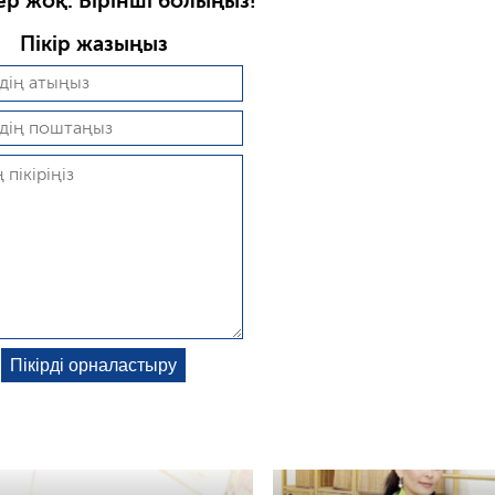
ер жоқ. Бірінші болыңыз!
Пікір жазыңыз