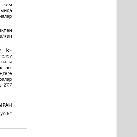
н кем
сында
иялар
ықпен
алған
у іс-
иелеу
 жылы
лған.
геге
ралар
 27,7
.
ЫРАН
qyn.kz