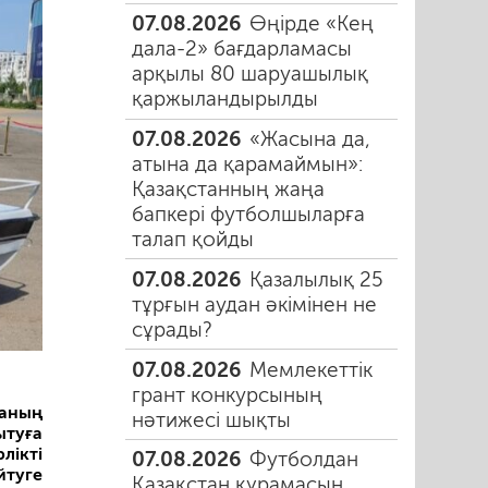
07.08.2026
Өңірде «Кең
дала-2» бағдарламасы
арқылы 80 шаруашылық
қаржыландырылды
07.08.2026
«Жасына да,
атына да қарамаймын»:
Қазақстанның жаңа
бапкері футболшыларға
талап қойды
07.08.2026
Қазалылық 25
тұрғын аудан әкімінен не
сұрады?
07.08.2026
Мемлекеттік
грант конкурсының
каның
нәтижесі шықты
ытуға
лікті
07.08.2026
Футболдан
йтуге
Қазақстан құрамасын