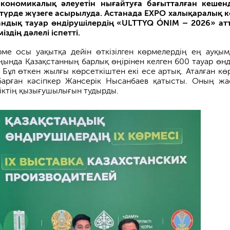
экономикалық әлеуетін нығайтуға бағытталған кешенд
 түрде жүзеге асырылуда. Астанада EXPO халықаралық 
ндық тауар өндірушілердің «ULTTYQ ÓNIM – 2026» атт
іздің дәлелі іспетті.
ме осы уақытқа дейін өткізілген көрмелердің ең ауқы
ңында Қазақстанның барлық өңірінен келген 600 тауар өнд
. Бұл өткен жылғы көрсеткіштен екі есе артық. Аталған кө
барған кәсіпкер Жансерік Нысанбаев қатысты. Оның жа
іктің қызығушылығын тудырды.