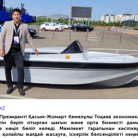
KZ
 Президенті Қасым-Жомарт Кемелұлы Тоқаев экономи
пін беріп отырған шағын және орта бизнесті дам
 көңіл бөліп келеді. Мемлекет тарапынан кәсіпкер
 қолайлы жағдай жасауға, іскерлік белсенділікті кеңе