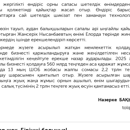
 жергілікті өндіріс орны сапасы шетелдік өнімдерде
асы қолжетімді қайықтар жасап отыр. Өндіріс бары
аптарға сай шетелдік шикізат пен заманауи технолог
өзін тауып, аудан балықшыларын сапалы әрі ыңғайлы қай
отырған Жансерік Нысанбаевтың өнімі Елорда төрінде жин
кердің ішінде ерекшелендіріп көрсетті.
өрмеде жүзеге асырылып жатқан мемлекеттік қолда
нде бизнесті қаржыландыруға және жеңілдетілген нес
жетімділігін кеңейтуге ерекше назар аударылады. 2025
лы бизнесті қолдауға 560 млрд теңгеден аса қаражат жұмса
да 13 мың ШОБ жобасы жалпы сомасы 2,2 трлн тең
лдау шарасымен қамтылып отыр. Жүзеге асырылған ша
мыңға жуық жаңа жұмыс орнын ашылып, өнім шығарудың
 салық түсімінің 2 трлн теңгеге жуық өсуін қамтамасыз етті
Н
азерке
БАҚ
tol