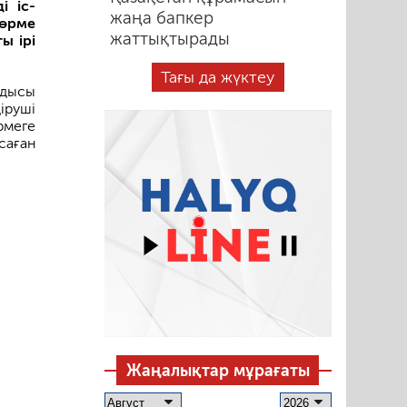
і іс-
жаңа бапкер
көрме
жаттықтырады
ы ірі
Тағы да жүктеу
мдысы
іруші
рмеге
саған
Жаңалықтар мұрағаты