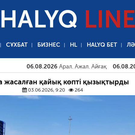
HALYQ
LIN
СҰХБАТ
БИЗНЕС
HL
HALYQ БЕТ
ЛӘ
06.08.2026
Арал. Ажал. Айғақ
06.08.2026
Там
а жасалған қайық көпті қызықтырды
03.06.2026, 9:20
264