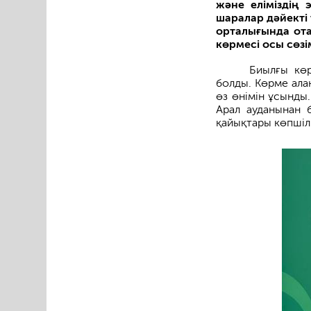
және еліміздің 
шаралар дәйекті
орталығында ота
көрмесі осы сөзім
Биылғы көр
болды. Көрме ала
өз өнімін ұсынды
Арал ауданынан 
қайықтары көпшіл