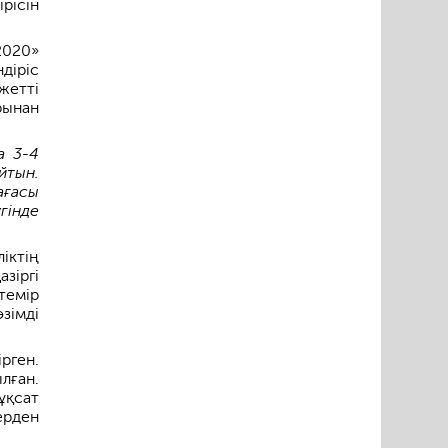
рісін
2020»
діріс
жетті
рынан
а 3-4
йтын.
ағасы
гінде
іктің
зіргі
темір
зімді
рген.
лған.
ұқсат
ерден