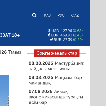
E
ҚАЗ
РУС
QAZ
USD: 127.96
(0.68)
ЗЗАТ 18+
EUR: 469.93
(2.45)
RUB: 27.39
(0.29)
ыздағы таңғы түтін
06.08.2026
Құмарлық эпиде
Соңғы жаңалықтар
08.08.2026
Мастурбация:
пайдасы мен зияны
08.08.2026
Маңызы бар
мамандық
07.08.2026
Аймақ
экономикасында тұрақты
өсім бар