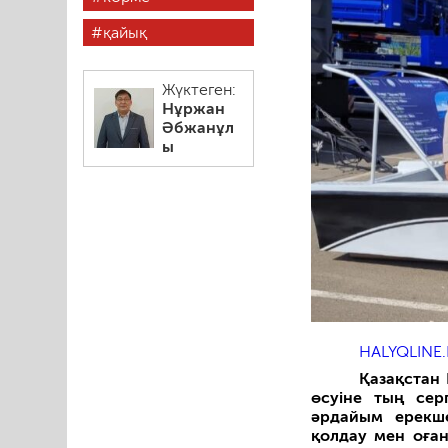
қайық
Жүктеген:
Нұржан
Әбжанұл
ы
HALYQLINE.
Қазақстан
өсуіне тың сер
әрдайым ерекше
қолдау мен оған