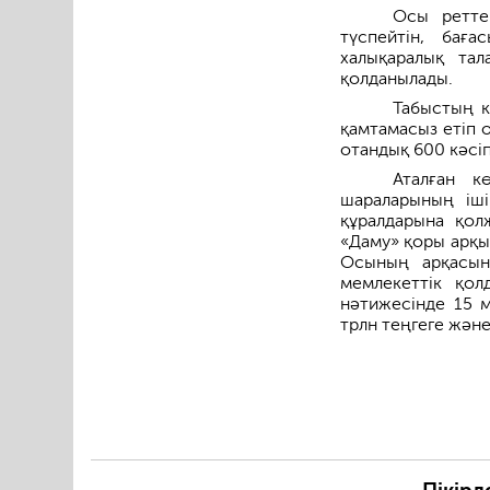
Осы ретте
түспейтін, бағ
халықаралық тал
қолданылады.
Табыстың к
қамтамасыз етіп 
отандық 600 кәсіп
Аталған к
шараларының іші
құралдарына қол
«Даму» қоры арқы
Осының арқасын
мемлекеттік қо
нәтижесінде 15 
трлн теңгеге және