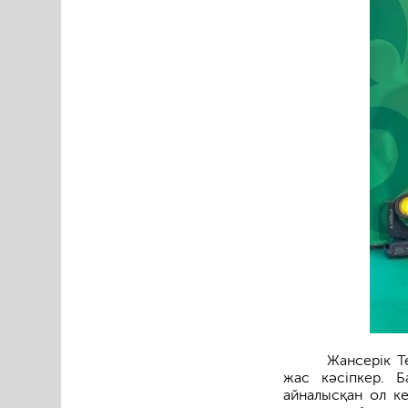
Жансерік Т
жас кәсіпкер. Б
айналысқан ол ке