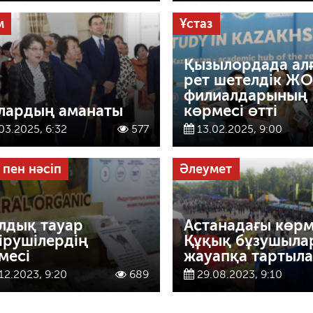
м
Ұстаз
Қызылордада ал
рет шетелдік Ж
филиалдарының
лардың аманаты
көрмесі өтті
03.2025, 6:32
577
13.02.2025, 9:00
 пен нәсіп
Әлеумет
лдық тауар
Астанадағы көрм
ірушілердің
Құқық бұзушыла
месі
жауапқа тартыл
12.2023, 9:20
689
29.08.2023, 9:10