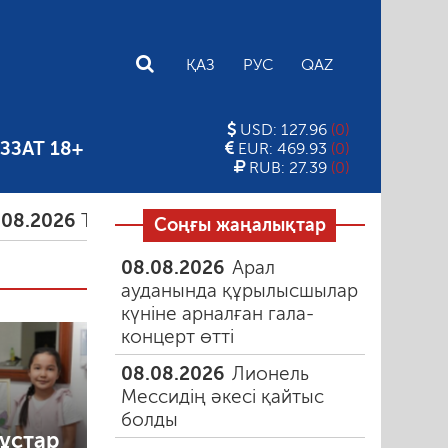
E
ҚАЗ
РУС
QAZ
USD: 127.96
(0)
ЗЗАТ 18+
EUR: 469.93
(0)
RUB: 27.39
(0)
Тамыздағы таңғы түтін
06.08.2026
Құмарлық эп
Соңғы жаңалықтар
08.08.2026
Арал
ауданында құрылысшылар
күніне арналған гала-
концерт өтті
08.08.2026
Лионель
Мессидің әкесі қайтыс
болды
ұстар