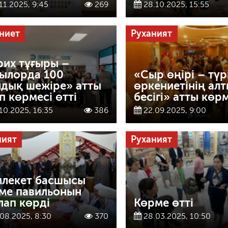
11.2025, 9:45
269
28.10.2025, 15:55
ниет
Руханият
рих тұғыры –
ылорда 100
«Сыр өңірі – түр
дық шежіре» атты
өркениетінің ал
ап көрмесі өтті
бесігі» атты көрм
10.2025, 16:35
386
22.09.2025, 9:00
ният
Руханият
лекет басшысы
ме павильонын
лап көрді
Көрме өтті
08.2025, 8:30
370
28.03.2025, 10:50