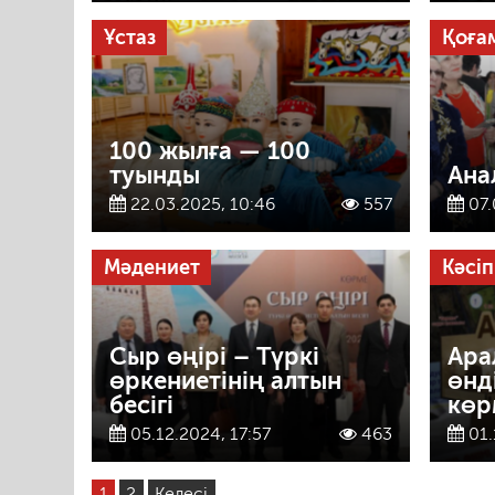
Ұстаз
Қоға
100 жылға — 100
туынды
Ана
22.03.2025, 10:46
557
07.
Мәдениет
Кәсіп
Сыр өңірі – Түркі
Ара
өркениетінің алтын
өнд
бесігі
көр
05.12.2024, 17:57
463
01.
1
2
Келесі