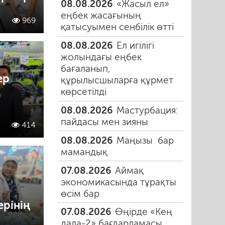
08.08.2026
«Жасыл ел»
еңбек жасағының
969
қатысуымен сенбілік өтті
08.08.2026
Ел игілігі
жолындағы еңбек
бағаланып,
ер
құрылысшыларға құрмет
көрсетілді
08.08.2026
Мастурбация:
ы
пайдасы мен зияны
414
08.08.2026
Маңызы бар
мамандық
07.08.2026
Аймақ
экономикасында тұрақты
өсім бар
рінің
07.08.2026
Өңірде «Кең
дала-2» бағдарламасы