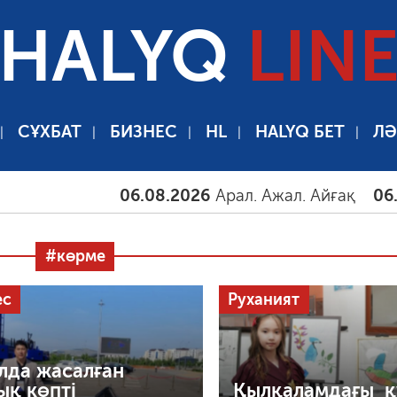
HALYQ
LIN
СҰХБАТ
БИЗНЕС
HL
HALYQ БЕТ
ЛӘ
06.08.2026
Арал. Ажал. Айғақ
06.08.2026
#көрме
ес
Руханият
лда жасалған
ық көпті
Қылқаламдағы қ