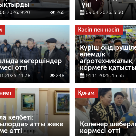
ықтырды
үні
06.2026, 9:20
265
09.04.2026, 5:30
м
Кәсіп пен нәсіп
Күріш өндірушіл
әлемдік
алыда көгершіндер
агротехникалық
месі өтті
көрмеге қатыст
11.2025, 11:38
248
14.11.2025, 15:55
ниет
Қоғам
ла келбеті:
ылорда» атты жеке
Қолөнер шеберле
ме өтті
көрмесі өтті