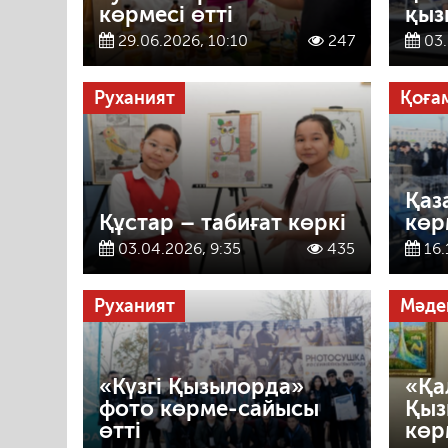
көрмесі өтті
қыз
29.06.2026, 10:10
247
03.
Руханият
Қоға
Қаз
Құстар – табиғат көркі
көр
03.04.2026, 9:35
435
16.
Руханият
Мәде
«Күзгі Қызылорда»
«Қа
фото көрме-сайысы
Қыз
өтті
көр