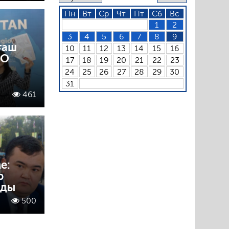
Пн
Вт
Ср
Чт
Пт
Сб
Вс
1
2
3
4
5
6
7
8
9
ғаш
10
11
12
13
14
15
16
ОО
17
18
19
20
21
22
23
24
25
26
27
28
29
30
31
461
е:
р
ады
500