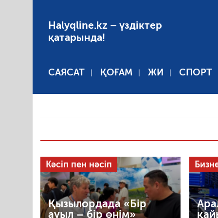
Halyqline.kz – үздіктер
қатарында!
САЯСАТ
ҚОҒАМ
ЖИ
СПОРТ
Кәсіп пен нәсіп
Бизн
Қызылордада «Бір
Ара
ауыл – бір өнім»
қай