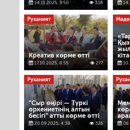
14.11.2025, 9:50
338
14.
Руханият
Мәде
«Та
Қыз
жыл
Креатив көрме өтті
кіт
17.10.2025, 8:55
277
10.
Руханият
Руха
“Сыр өңірі — Түркі
Мем
өркениетінің алтын
көр
бесігі” атты көрме өтті
ара
20.09.2025, 4:38
326
06.