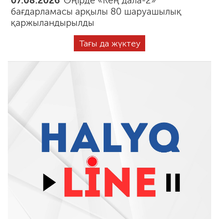
07.08.2026
Өңірде «Кең дала-2»
бағдарламасы арқылы 80 шаруашылық
қаржыландырылды
Тағы да жүктеу