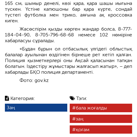
165 см, шымыр денелі, көзі қара, қара шашы иығына
түскен. Үстіне капюшоны бар қара күрте, сондай
түстегі футболка мен трико, аяғына ақ кроссовка
киген.
Жасөспірім қызды көрген жандар болса, 8-777-
184-04-90, 8-705-796-68-68 немесе 102 нөміріне
хабарласуы сұралады.
«Бұдан бұрын ол отбасылық үлгідегі облыстық
балалар ауылынан өздігінен бірнеше рет кетіп қалған.
Полиция қызметкерлері оны Ақсай қаласынан тапқан
болатын. Іздестіру жұмыстары жалғасып жатыр», – деп
хабарлады БҚО полиция департаменті.
Фото: gov.kz
Категория:
Тэги:
Заң
бала жоғалды
заң
қоғам