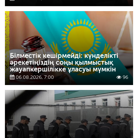
Білместік кешірмейді: күнделікті
әрекетіңіздің соңы қылмыстық
жауапкершілікке ұласуы мүмкін
06.08.2026, 7:00
96