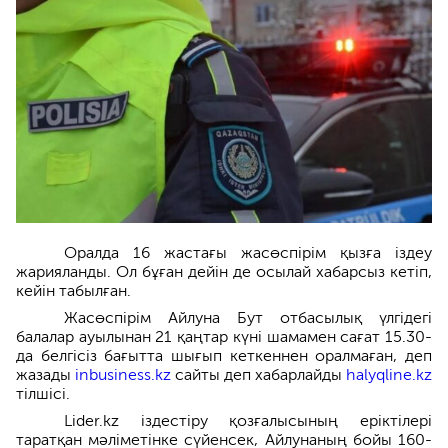
Оралда 16 жастағы жасөспірім қызға іздеу
жарияланды. Ол бұған дейін де осылай хабарсыз кетіп,
кейін табылған.
Жасөспірім Айлуна Бут отбасылық үлгідегі
балалар ауылынан 21 қаңтар күні шамамен сағат 15.30-
да белгісіз бағытта шығып кеткеннен оралмаған, деп
жазады
inbusiness.kz
сайты деп хабарлайды
halyqline.kz
тілшісі.
Lider.kz іздестіру қозғалысының еріктілері
таратқан мәліметінке сүйенсек, Айлунаның бойы 160-