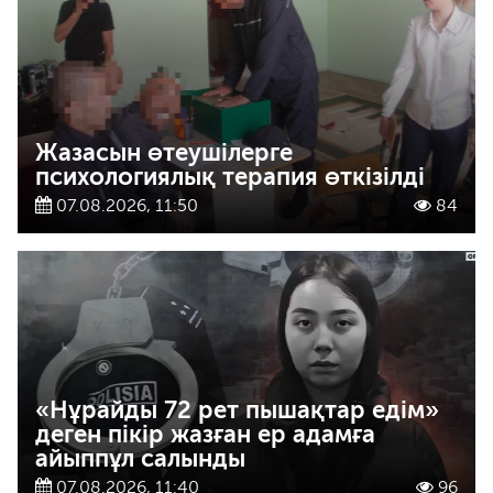
Жазасын өтеушілерге
психологиялық терапия өткізілді
07.08.2026, 11:50
84
«Нұрайды 72 рет пышақтар едім»
деген пікір жазған ер адамға
айыппұл салынды
07.08.2026, 11:40
96