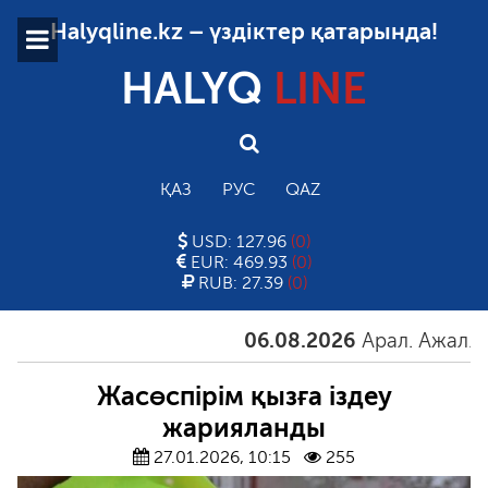
Halyqline.kz – үздіктер қатарында!
HALYQ
LINE
ҚАЗ
РУС
QAZ
USD: 127.96
(0)
EUR: 469.93
(0)
RUB: 27.39
(0)
06.08.2026
Арал. Ажал. Айғ
Жасөспірім қызға іздеу
жарияланды
27.01.2026, 10:15
255