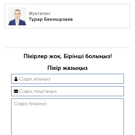
Жүктеген:
Тұрар Бекмырзаев
Пікірлер жоқ. Бірінші болыңыз!
Пікір жазыңыз