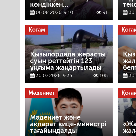
көндіккен…
тек
06.08.2026, 9:10
91
30.
Қоғам
Қоға
Қызылордада жерасты
Қыз
суын реттейтін 123
жал
ұңғыма жаңартылады
бел
30.07.2026, 9:35
105
30.
Мәдениет
Қоға
Мәдениет және
ақпарат вице-министрі
«Жа
тағайындалды
жал