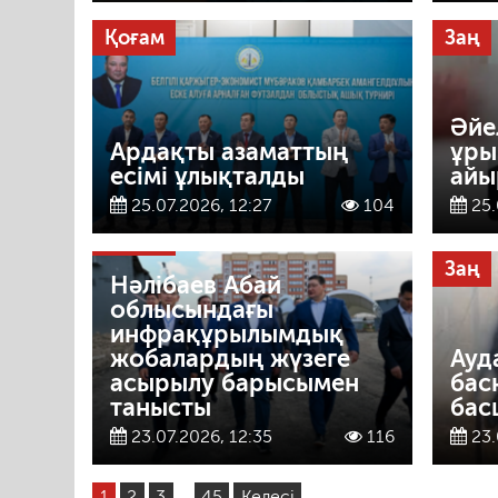
Қоғам
Заң
Әйе
Ардақты азаматтың
ұры
есімі ұлықталды
айы
25.07.2026, 12:27
104
25.
Қоғам
Заң
Нәлібаев Абай
облысындағы
инфрақұрылымдық
жобалардың жүзеге
Ауд
асырылу барысымен
бас
танысты
бас
23.07.2026, 12:35
116
23.
1
2
3
…
45
Келесі