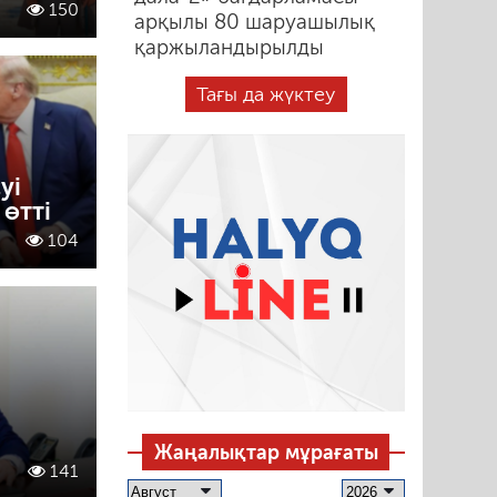
150
арқылы 80 шаруашылық
қаржыландырылды
Тағы да жүктеу
уі
өтті
104
Жаңалықтар мұрағаты
141