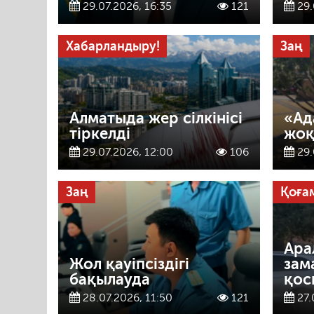
29.07.2026, 16:35
121
29.
Хабарландыру!
Заң
Алматыда жер сілкінісі
«Ад
тіркелді
жоқ
29.07.2026, 12:00
106
29.
Заң
Қоға
Ара
Жол қауіпсіздігі
зам
бақылауда
қос
28.07.2026, 11:50
121
27.