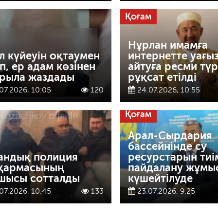
Қоғам
Нұрлан имамға
л күйеуін оқтаумен
интернетте уағы
п, ер адам көзінен
айтуға ресми тү
рыла жаздады
рұқсат етілді
07.2026, 10:05
120
24.07.2026, 10:55
Қоғам
Арал-Сырдария
бассейнінде су
андық полиция
ресурстарын тиі
қармасының
пайдалану жұмы
шысы сотталды
күшейтілуде
07.2026, 10:45
133
23.07.2026, 9:25