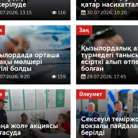
серілуде
қатар насихатта
07.2026, 13:15
116
30.07.2026, 10:20
м
Заң
Қызылордалық а
ылордада орташа
түрмедегі таныс
ақы мөлшері
есірткі алып өтп
гілі болды
болған
07.2026, 9:20
159
29.07.2026, 17:45
м
Әлеумет
Сексеуіл темірж
ңа жол» акциясы
вокзалы пайдала
ғасуда
берілді