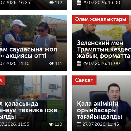
07.2026, 16:25
112
29.07.2026, 13:00
Әлем жаңалықтары
Зеленский мен
ам саудасына жол
Трамптың кездес
» акциясы өтті
жабық форматта 
07.2026, 11:15
111
29.07.2026, 11:00
м
Саясат
л қаласында
Қала әкімінің
анауи техника іске
орынбасары
ылды
тағайындалды
07.2026, 11:55
110
27.07.2026, 11:45