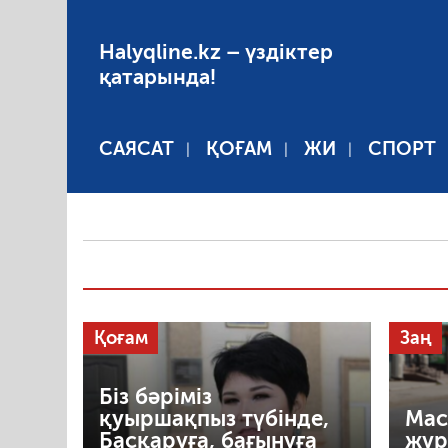
Halyqline.kz – үздіктер
қатарында!
САЯСАТ
ҚОҒАМ
ЖИ
СПОРТ
Қоғам
Заң
Біз бәріміз
қуыршақпыз түбінде,
Мас
Басқаруға, бағынуға
жүр