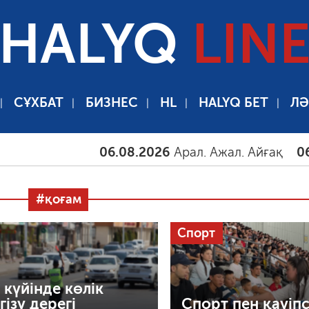
HALYQ
LIN
СҰХБАТ
БИЗНЕС
HL
HALYQ БЕТ
ЛӘ
06.08.2026
Арал. Ажал. Айғақ
06.08.202
#қоғам
Спорт
 күйінде көлік
гізу дерегі
Спорт пен қауіпс