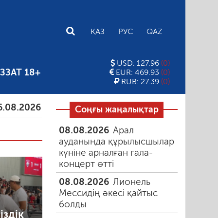
E
ҚАЗ
РУС
QAZ
USD: 127.96
(0)
ЗЗАТ 18+
EUR: 469.93
(0)
RUB: 27.39
(0)
6
Тамыздағы таңғы түтін
06.08.2026
Құмарлық э
Соңғы жаңалықтар
08.08.2026
Арал
ауданында құрылысшылар
күніне арналған гала-
концерт өтті
08.08.2026
Лионель
Мессидің әкесі қайтыс
болды
іздік