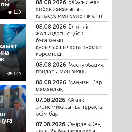
08.08.2026
«Жасыл ел»
лды
еңбек жасағының
119
қатысуымен сенбілік өтті
08.08.2026
Ел игілігі
жолындағы еңбек
бағаланып,
замат
құрылысшыларға құрмет
ына
көрсетілді
ек
08.08.2026
Мастурбация:
пайдасы мен зияны
123
08.08.2026
Маңызы бар
мамандық
07.08.2026
Аймақ
экономикасында тұрақты
ол
өсім бар
нуға
07.08.2026
Өңірде «Кең
дала-2» бағдарламасы