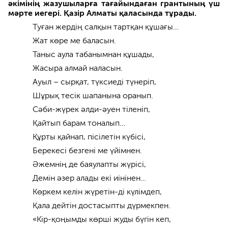
әкімінің жазушыларға тағайындаған грантының үш
мәрте иегері. Қазір Алматы қаласында тұрады.
Туған жердің салқын тартқан құшағы…
Жат көре ме баласын.
Таныс аула табанымнан құшады,
Жасыра алмай наласын.
Ауыл – сырқат, түксиеді түнеріп,
Шұрық тесік шапанына оранып.
Сәби-жүрек әлди-әуен тіленіп,
Қайтып барам тоналып…
Құрты қайнап, пісілетін күбісі,
Берекесі безгені ме үйімнен.
Әжемнің де баяулапты жүрісі,
Демін әзер алады екі иінінен…
Көркем келін жүретін-ді күлімдеп,
Қала дейтін достасыпты дүрмекпен.
«Кір-қоңымды көрші жуды бүгін кеп,