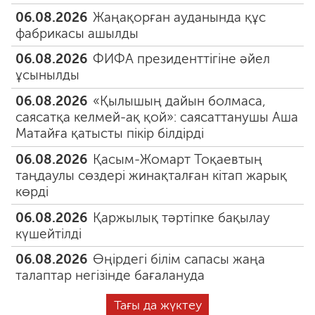
06.08.2026
Жаңақорған ауданында құс
фабрикасы ашылды
06.08.2026
ФИФА президенттігіне әйел
ұсынылды
06.08.2026
«Қылышың дайын болмаса,
саясатқа келмей-ақ қой»: саясаттанушы Аша
Матайға қатысты пікір білдірді
06.08.2026
Қасым-Жомарт Тоқаевтың
таңдаулы сөздері жинақталған кітап жарық
көрді
06.08.2026
Қаржылық тәртіпке бақылау
күшейтілді
06.08.2026
Өңірдегі білім сапасы жаңа
талаптар негізінде бағалануда
Тағы да жүктеу