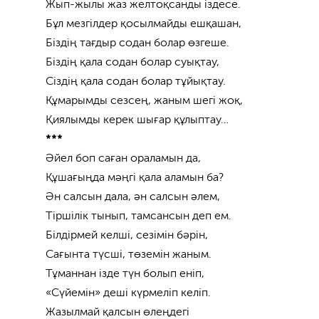
Жып-жылы жаз желтоқсанды іздесе.
Бұл мезгілдер қосылмайды ешқашан,
Біздің тағдыр содан болар өзгеше.
Біздің қала содан болар суықтау,
Сіздің қала содан болар тұйықтау.
Құмарымды сезсең, жаным шегі жоқ,
Қиялымды керек шығар құлыптау…
***
Әйел боп саған ораламын да,
Құшағыңда мәңгі қала аламын ба?
Ән салсын дала, ән салсын әлем,
Тіршілік тынып, тамсансын деп ем.
Білдірмей келші, сезімін бәрін,
Сағынта түсші, төземін жаным.
Тұманнан ізде түн болып еніп,
«Сүйемін» деші күрмеліп келіп.
Жазылмай қалсын өлеңдегі