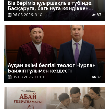
Біз бәріміз қуыршақпыз түбінде,
Басқаруға, бағынуға көндіккен…
06.08.2026, 9:10
83
Аудан әкімі белгілі теолог Нұрлан
Байжігітұлымен кездесті
05.08.2026, 11:10
92