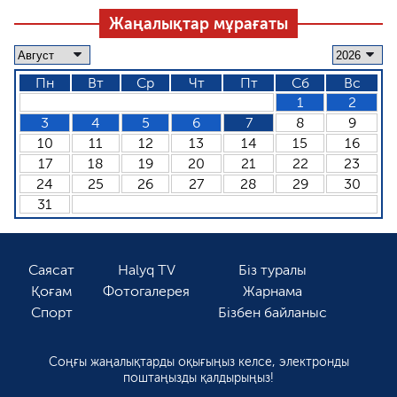
Жаңалықтар мұрағаты
Пн
Вт
Ср
Чт
Пт
Сб
Вс
1
2
3
4
5
6
7
8
9
10
11
12
13
14
15
16
17
18
19
20
21
22
23
24
25
26
27
28
29
30
31
Саясат
Halyq TV
Біз туралы
Қоғам
Фотогалерея
Жарнама
Спорт
Бізбен байланыс
Соңғы жаңалықтарды оқығыңыз келсе, электронды
поштаңызды қалдырыңыз!