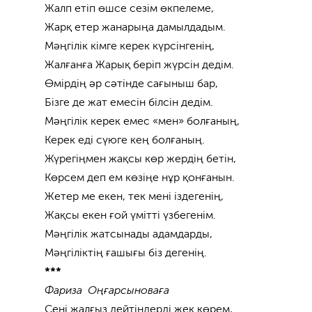
Жалп етіп өшсе сезім өкпелеме,
Жарқ етер жанарыңа дамылдадым.
Мәңгілік кімге керек күрсінгенің,
Жалғанға Жарық беріп жүрсін дедім.
Өмірдің әр сәтінде сағыныш бар,
Бізге де жат емесін білсін дедім.
Мәңгілік керек емес «мен» болғаның,
Керек еді сүюге кең болғаның.
Жүрегіңмен жақсы көр жердің бетін,
Көрсем деп ем көзіңе нұр қонғанын.
Жетер ме екен, тек мені іздегенің,
Жақсы екен ғой үмітті үзбегенім.
Мәңгілік жатсынады адамдарды,
Мәңгіліктің ғашығы біз дегенің.
***
Фариза Оңғарсыноваға
Сені жалғыз дейтіндерді жек көрем,