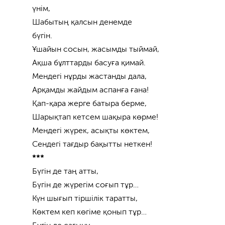
үнім,
Шабытың қалсын денемде
бүгін.
Ұшайын сосын, жасымды тыймай,
Ақша бұлттарды басуға қимай.
Мендегі нұрды жастанды дала,
Арқамды жайдым аспанға ғана!
Қап-қара жерге батыра берме,
Шарықтап кетсем шақыра көрме!
Мендегі жүрек, асықты көктем,
Сендегі тағдыр бақытты неткен!
***
Бүгін де таң атты,
Бүгін де жүрегім соғып тұр…
Күн шығып тіршілік таратты,
Көктем кеп көгіме қонып тұр…