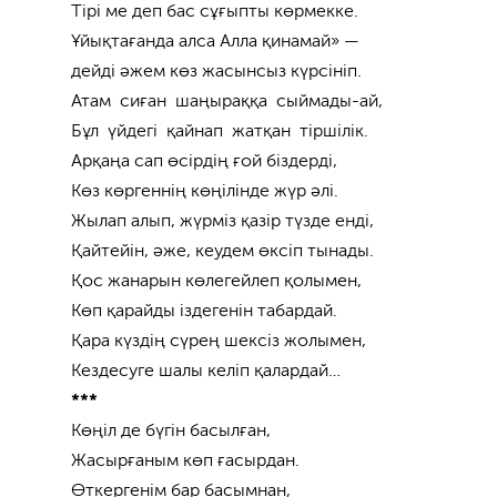
Тірі ме деп бас сұғыпты көрмекке.
Ұйықтағанда алса Алла қинамай» —
дейді әжем көз жасынсыз күрсініп.
Атам сиған шаңыраққа сыймады-ай,
Бұл үйдегі қайнап жатқан тіршілік.
Арқаңа сап өсірдің ғой біздерді,
Көз көргеннің көңілінде жүр әлі.
Жылап алып, жүрміз қазір түзде енді,
Қайтейін, әже, кеудем өксіп тынады.
Қос жанарын көлегейлеп қолымен,
Көп қарайды іздегенін табардай.
Қара күздің сүрең шексіз жолымен,
Кездесуге шалы келіп қалардай…
***
Көңіл де бүгін басылған,
Жасырғаным көп ғасырдан.
Өткергенім бар басымнан,