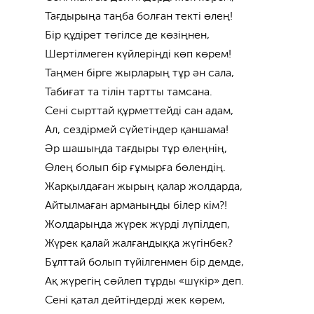
Тағдырыңа таңба болған текті өлең!
Бір құдірет төгілсе де көзіңнен,
Шертілмеген күйлеріңді көп көрем!
Таңмен бірге жырларың тұр ән сала,
Табиғат та тілін тартты тамсана.
Сені сырттай құрметтейді сан адам,
Ал, сездірмей сүйетіндер қаншама!
Әр шашыңда тағдыры тұр өлеңнің,
Өлең болып бір ғұмырға бөлендің.
Жарқылдаған жырың қалар жолдарда,
Айтылмаған арманыңды білер кім?!
Жолдарыңда жүрек жүрді лүпілдеп,
Жүрек қалай жалғандыққа жүгінбек?
Бұлттай болып түйілгенмен бір демде,
Ақ жүрегің сөйлеп тұрды «шүкір» деп.
Сені қатал дейтіндерді жек көрем,