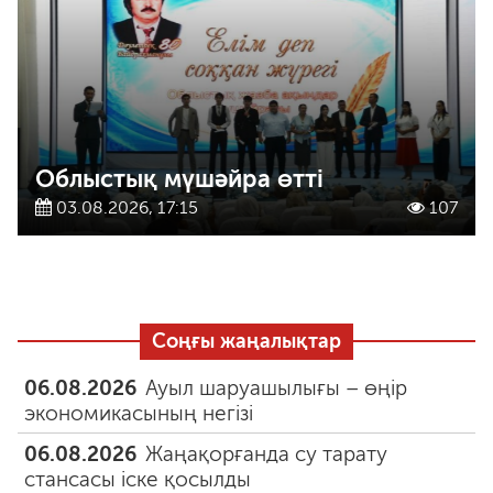
Облыстық мүшәйра өтті
03.08.2026, 17:15
107
Соңғы жаңалықтар
06.08.2026
Ауыл шаруашылығы – өңір
экономикасының негізі
06.08.2026
Жаңақорғанда су тарату
стансасы іске қосылды