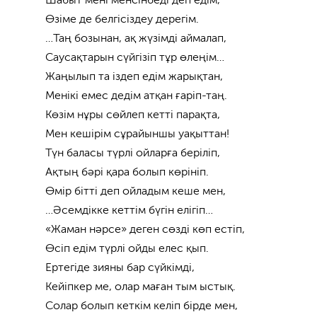
Өзіме де белгісіздеу дерегім.
…Таң бозынан, ақ жүзімді аймалап,
Саусақтарын сүйгізіп тұр өлеңім…
Жаңылып та іздеп едім жарықтан,
Менікі емес дедім атқан ғаріп-таң.
Көзім нұры сөйлеп кетті парақта,
Мен кешірім сұрайыншы уақыттан!
Түн баласы түрлі ойларға беріліп,
Ақтың бәрі қара болып көрініп.
Өмір бітті деп ойладым кеше мен,
…Әсемдікке кеттім бүгін елігіп…
«Жаман нәрсе» деген сөзді көп естіп,
Өсіп едім түрлі ойды елес қып.
Ертегіде зияны бар сүйкімді,
Кейіпкер ме, олар маған тым ыстық.
Солар болып кеткім келіп бірде мен,