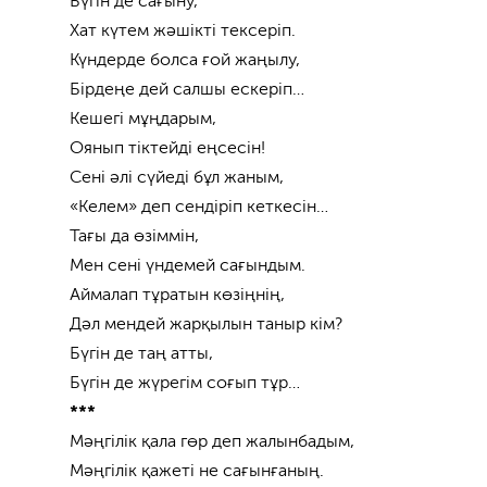
Бүгін де сағыну,
Хат күтем жәшікті тексеріп.
Күндерде болса ғой жаңылу,
Бірдеңе дей салшы ескеріп…
Кешегі мұңдарым,
Оянып тіктейді еңсесін!
Сені әлі сүйеді бұл жаным,
«Келем» деп сендіріп кеткесін…
Тағы да өзіммін,
Мен сені үндемей сағындым.
Аймалап тұратын көзіңнің,
Дәл мендей жарқылын таныр кім?
Бүгін де таң атты,
Бүгін де жүрегім соғып тұр…
***
Мәңгілік қала гөр деп жалынбадым,
Мәңгілік қажеті не сағынғаның.