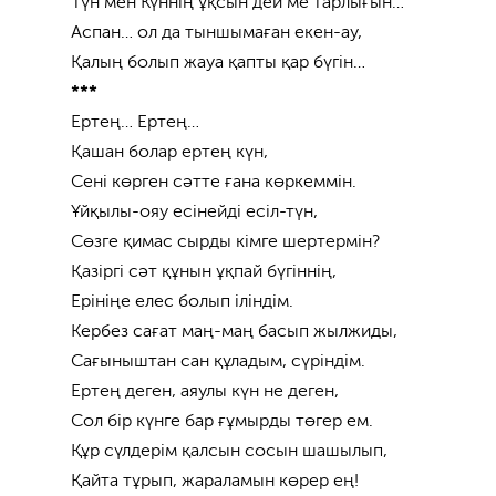
Түн мен Күннің ұқсын дей ме тарлығын…
Аспан… ол да тыншымаған екен-ау,
Қалың болып жауа қапты қар бүгін…
***
Ертең… Ертең…
Қашан болар ертең күн,
Сені көрген сәтте ғана көркеммін.
Ұйқылы-ояу есінейді есіл-түн,
Сөзге қимас сырды кімге шертермін?
Қазіргі сәт құнын ұқпай бүгіннің,
Ерініңе елес болып іліндім.
Кербез сағат маң-маң басып жылжиды,
Сағыныштан сан құладым, сүріндім.
Ертең деген, аяулы күн не деген,
Сол бір күнге бар ғұмырды төгер ем.
Құр сүлдерім қалсын сосын шашылып,
Қайта тұрып, жараламын көрер ең!