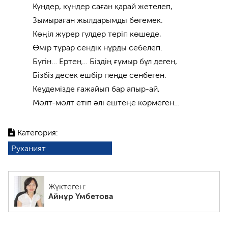
Күндер, күндер саған қарай жетелеп,
Зымыраған жылдарымды бөгемек.
Көңіл жүрер гүлдер теріп көшеде,
Өмір тұрар сендік нұрды себелеп.
Бүгін… Ертең… Біздің ғұмыр бұл деген,
Бізбіз десек ешбір пенде сенбеген.
Кеудемізде ғажайып бар апыр-ай,
Мөлт-мөлт етіп әлі ештеңе көрмеген…
Категория:
Руханият
Жүктеген:
Айнұр Үмбетова