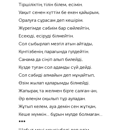
Тіршіліктің тілін білем, есімін.
Уақыт сенен күттім бе екен қайырым,
Оралуға сұрасам деп кешірім.
Жүрегімде сәбиім бар сөйлейтін,
Есеюді, есіруді білмейтін.
Сол сыбырлап мезгіл атын айтады,
Күнтізбенің парағында гүлдейтін.
Санама да сіңіп алып билейді,
Күзде туған сол адамды сүй дейді.
Сол сәбиді алмайын деп мұңайтып,
Өзім жылап қаларымды білмейді.
Жапырақ та желмен бірге салған-ән,
Әр өлеңім оқылып тұр ауладан.
Жұтып келем, ауа демін сен жұтқан,
Кеше мүмкін… бұрын мүлде болмаған…
***
Шабыт мені менсінбеді деп едім,