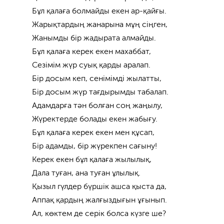
Бұл қалаға болмайды екен ар-қайғы.
Жарықтардың жанарына мұң сіңген,
Жанымды бір жадырата алмайды.
Бұл қалаға керек екен махаббат,
Сезімім жүр суық қарды аралап.
Бір досым кеп, сенімімді жылатты,
Бір досым жүр тағдырымды табалап.
Адамдарға тән болған соң жаңылу,
Жүректерде болады екен жабығу.
Бұл қалаға керек екен мен құсап,
Бір адамды, бір жүрекпен сағыну!
Керек екен бұл қалаға жылылық,
Дала туған, ана туған ұлылық.
Қызыл гүлдер бүршік ашса қыста да,
Аппақ қардың жалғыздығын ұғынып.
Ал, көктем де серік болса күзге ше?