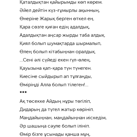
Қаталдықтан қайырымды көп көрем.
Әйел дейтін күз-ғұмырлы ақынның,
Өнеріне Жарық берген өткел ең.
Қара сөзге қиған едің адалдық,
Адалдықтан аңсар жырды таба алдық.
Қиял болып шумақтарда шырмалып,
Өлең болып кітабыңнан оралдық.
…Сені әлі сүйеді екен гүл-өлең,
Қауызына қап-қара түн түнеген.
Киесіне сыйдырып ап тұлғаңды,
Өміріңді Алла болып тілеген!…
***
Ақ төсекке Айдың нұры төгіліп,
Дидарың да түгел жатыр көрініп.
Маңдайыңнан, маңдайыңнан иіскедім,
Әр шашыңа сәуле болып ілініп.
Өмір бізге ұсынады қанша мұң,