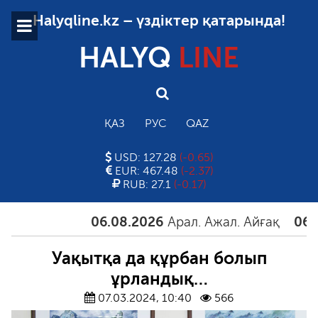
Halyqline.kz – үздіктер қатарында!
HALYQ
LINE
ҚАЗ
РУС
QAZ
USD: 127.28
(-0.65)
EUR: 467.48
(-2.37)
RUB: 27.1
(-0.17)
06.08.2026
Арал. Ажал. Айғақ
06.08.20
Уақытқа да құрбан болып
ұрландық…
07.03.2024, 10:40
566