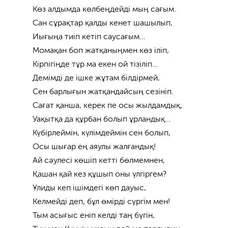
Көз алдымда көлбеңдейді мың сағым.
Сан сұрақтар қалды кенет шашылып,
Иығыңа тиіп кетіп саусағым…
Момақан боп жатқаныңмен көз іліп,
Кірпігіңде тұр ма екен ой тізіліп…
Демімді де ішке жұтам білдірмей,
Сен барлығын жатқандайсың сезініп.
Сағат қанша, керек пе осы жылдамдық,
Уақытқа да құрбан болып ұрландық…
Күбірлеймін, күлімдеймін сен болып,
Осы шығар ең аяулы жалғандық!
Ай сәулесі көшіп кетті бөлмемнен,
Қашан қай кез құшып оны үлгіргем?
Ұлиды кеп ішімдегі көп дауыс,
Келмейді деп, бұл өмірді сүргім мен!
Тым асығыс еніп келді таң бүгін,