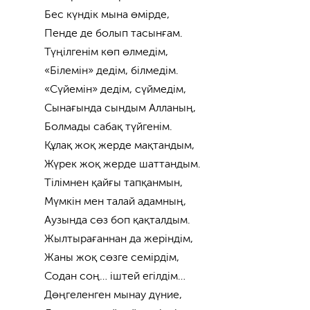
Бес күндік мына өмірде,
Пенде де болып тасынғам.
Түңілгенім көп өлмедім,
«Білемін» дедім, білмедім.
«Сүйемін» дедім, сүймедім,
Сынағында сындым Алланың,
Болмады сабақ түйгенім.
Құлақ жоқ жерде мақтандым,
Жүрек жоқ жерде шаттандым.
Тілімнен қайғы тапқанмын,
Мүмкін мен талай адамның,
Аузында сөз боп қақталдым.
Жылтырағаннан да жеріндім,
Жаны жоқ сөзге семірдім,
Содан соң… іштей егілдім…
Дөңгеленген мынау дүние,