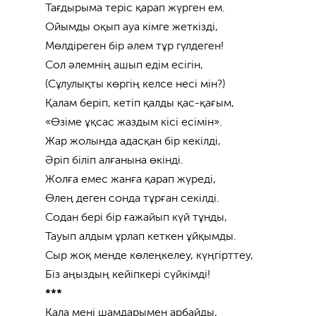
Тағдырыма теріс қарап жүрген ем.
Ойымды оқып ауа кімге жеткізді,
Мөлдіреген бір әлем тұр гүлдеген!
Сол әлемнің ашып едім есігін,
(Сұлулықты көргің келсе несі мін?)
Қалам беріп, кетіп қалды қас-қағым,
«Өзіме ұқсас жаздым кісі есімін».
Жар жолында адасқан бір кекілді,
Әріп біліп алғанына өкінді.
Жолға емес жанға қарап жүреді,
Өлең деген сонда тұрған секілді.
Содан бері бір ғажайып күй тұнды,
Тауып алдым ұрлап кеткен ұйқымды.
Сыр жоқ менде көлеңкелеу, күңгірттеу,
Біз аңыздың кейіпкері сүйкімді!
***
Қала мені шамдарымен арбайды,