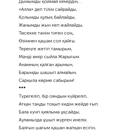
Дымымды қоймай кемірдің…
«Алла» деп тілім сайрайды,
Қолымды қулық байлайды,
Жанымды жын кеп жайлайды,
Төсекке тәнім тиген соң,
Өзімнен қашам сол қайғы.
Тереңге жетіп тамырым,
Мәнді өмір сыйла Жарығым.
Анамның қалған арымын,
Барымды шашып алмайын,
Сарқыла көрме сабырым!
***
Түрегеліп, бір ояндым күйреліп,
Атқан таңды тоқып кидім жейде ғып.
Бала күнгі қиялыма ұқсайды,
Ауламызда ұшып жүрген инелік.
Балғын шағым қашан жапқан есігін,