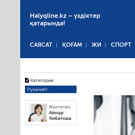
Halyqline.kz – үздіктер
қатарында!
САЯСАТ
ҚОҒАМ
ЖИ
СПОРТ
Категория:
Руханият
Жүктеген:
Айнұр
Үмбетова