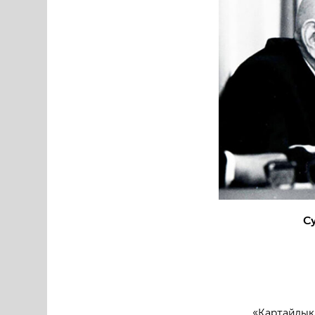
С
«Қартайдық