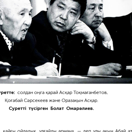
уретте:
солдан оңға қарай Асқар Тоқмағанбетов,
Қоғабай Сәрсекеев және Оразақын Асқар.
Суретті түсірген Болат Омарәлиев.
, қайғы ойладық, ұлғайды арман», — деп ұлы ақын Абай а