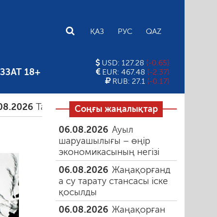
E
ҚАЗ
РУС
QAZ
USD: 127.28
(-0.65)
ЗЗАТ 18+
EUR: 467.48
(-2.37)
RUB: 27.1
(-0.17)
Тамыздағы таңғы түтін
06.08.2026
Құмарлық эп
Соңғы жаңалықтар
06.08.2026
Ауыл
шаруашылығы – өңір
экономикасының негізі
06.08.2026
Жаңақорғанд
а су тарату стансасы іске
қосылды
06.08.2026
Жаңақорған