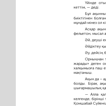
Үйінде от
кеттім, — деді.
Бұл ақынны
биіктігінен болға
мұндай мінез ол кі
Асқар ақын
фельетон, мысал 
Әй, деуші 
Әйдіктеу қы
Әу, дейсің б
Орныңнан т
жарады» деген о
халқымызға паш ет
мақтаныш.
Ақын да – а
болды. Бірақ ақ
шығармашылық қана
— Алла қа
келгенде, бірінші
Қомшабай Сүйеніш