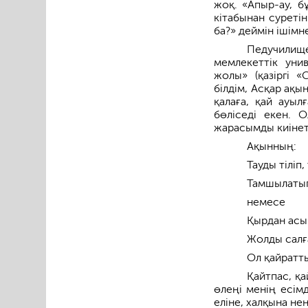
жоқ. «Апыр-ау, бұ
кітабынан суреті
ба?» деймін ішімн
Педучилище
мемлекеттік уни
жолы» (қазіргі 
білдім, Асқар ақы
қалаға, қай ауыл
бөліседі екен. О
жарасымды киінетін
Ақынның:
Тауды тіліп,
Тамшылаты
немесе
Қырдан асы
Жолды салғ
Ол қайратт
Қайтпас, қ
өлеңі менің есім
еліне, халқына нен