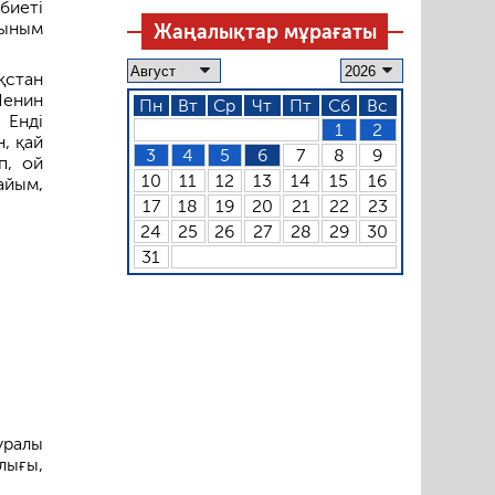
биеті
қыным
Жаңалықтар мұрағаты
қстан
Ленин
Пн
Вт
Ср
Чт
Пт
Сб
Вс
 Енді
1
2
, қай
3
4
5
6
7
8
9
п, ой
10
11
12
13
14
15
16
айым,
17
18
19
20
21
22
23
24
25
26
27
28
29
30
31
уралы
лығы,