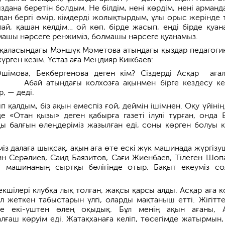
здана беретін болдым. Не білдім, нені көрдім, нені арманд
дан бергі өмір, кімдерді жолықтырдым, ұлы орыс жерінде 
алай, қашан келдім… ой көп, бірде жасып, енді бірде қуан
машы нәрсеге ренжиміз, болмашы нәрсеге қуанамыз.
қаласындағы Мәншүк Мәметова атындағы қыздар педагоги
рген кезім. Ұстаз аға Меңдияр Киікбаев:
шімова, Бекбергенова деген кім? Сіздерді Асқар аға
 Абай атындағы колхозға ақынмен бірге кездесу к
, — деді.
 қалдым, біз ақын емеспіз ғой, деймін ішімнен. Оқу үйінің
е «Отан қызы» деген қабырға газеті ілулі тұрған, онда 
қы балғын өлеңдеріміз жазылған еді, соны көрген болуы к
із далаға шықсақ, ақын аға өте ескі жүк машинада жүргізу
дин Серәлиев, Саид Баязитов, Сағи Жиенбаев, Тілеген Шоп
іт машинаның сыртқы бөлігінде отыр, Бақыт екеуміз со
кшілері клубқа лық толған, жақсы қарсы алды. Асқар аға к
 жеткен табыстарын үлгі, оларды мақтаныш етті. Жігітте
де екі-үштен өлең оқыдық. Бұл менің ақын ағаны, 
алғаш көруім еді. Жатақханаға келіп, төсегімде жатырмын,