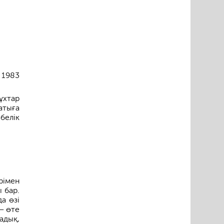
 1983
ұхтар
атыға
белік
рімен
 бар.
а өзі
– өте
адық,