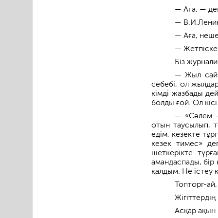
— Аға, — де
— В.И.Ленин
— Аға, неш
— Жетпіске 
Біз журнали
— Жыл сайы
себебі, ол жылдар
кімді жазбады де
болды ғой. Ол кіс
— «Сәлем –
отын таусылып, т
едім, кезекте тұр
кезек тимес» деп
шеткерікте тұрғ
амандаспады, бір 
қалдым. Не істеу 
Топторг-ай,
Жігіттердің
Асқар ақын 