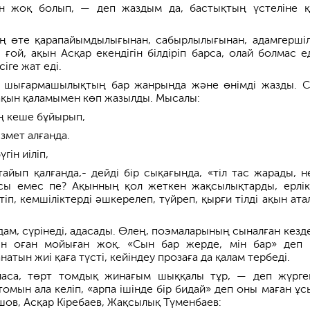
ын жоқ болып, — деп жаздым да, бастықтың үстеліне 
ң өте қарапайымдылығынан, сабырлылығынан, адамгершілі
н ғой, ақын Асқар екендігін білдіріп барса, олай болмас ед
сіге жат еді.
 шығармашылықтың бар жанрында және өнімді жазды. С
ақын қаламымен көп жазылды. Мысалы:
ең кеше бұйырып,
змет алғанда.
үгін иіліп,
айып қалғанда,- дейді бір сықағында, «тіл тас жарады, н
сы емес пе? Ақынның қол жеткен жақсылықтарды, ерлік
іп, кемшіліктерді әшкерелеп, түйреп, қырғи тілді ақын ата
дам, сүрінеді, адасады. Өлең, поэмаларының сыналған кезде
ын оған мойыған жоқ. «Сын бар жерде, мін бар» деп 
тын жиі қаға түсті, кейіндеу прозаға да қалам тербеді.
ласа, төрт томдық жинағым шыққалы тұр, — деп жүрге
 томын ала келіп, «арпа ішінде бір бидай» деп оны маған ұс
ов, Асқар Кіребаев, Жақсылық Түменбаев: