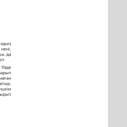
ыздың
нені,
шы да
еп:
 Үйде
барып
маған
атыр,
ешкім
отырып