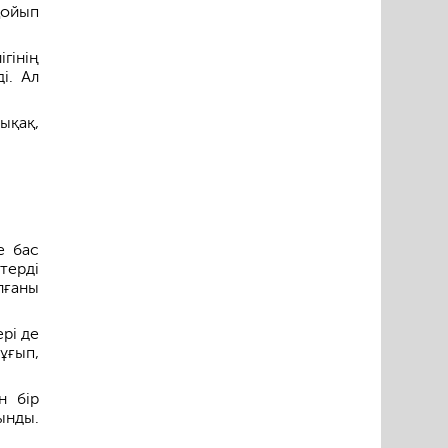
қойып
гінің
і. Ал
ықақ,
е бас
терді
лғаны
рі де
ұғып,
н бір
ынды.