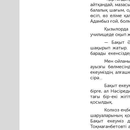
айтқандай, мазасы
балалық шағым, о
өсіп, өз еліме қ
Адамбыз ғой, бол
Қызылорда 
училищеде оқып жү
— Бақыт Ә
шақырып жатыр.
барады екенсіздер
Мен ойланып
ауызғы бөлмесінд
екеуміздің алғаш
сірә…
Бақыт екеум
бірге, ал Нәсіре
тағы бір-екі жіг
қосылдық.
Колхоз еңбе
шаруаларының қол
Бақыт екеуміз 
Тоқмағанбетовті 