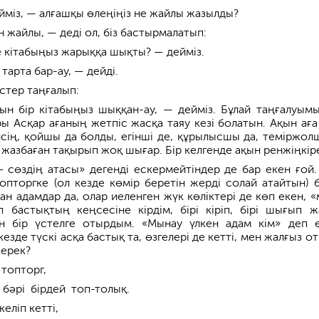
йміз, — алғашқы өлеңіңіз не жайлы жазылды?
 жайлы, — деді ол, біз бастырмалатып:
е кітабыңыз жарыққа шықты? — дейміз.
тарта бар-ау, — дейді.
стер таңғалып:
н бір кітабыңыз шыққан-ау, — дейміз. Бұлай таңғалуым
ы Асқар ағаның жетпіс жасқа таяу кезі болатын. Ақын аға 
йсің, қойшы да болды, егінші де, құрылысшы да, теміржол
і жазбаған тақырып жоқ шығар. Бір келгенде ақын ренжіңкір
 сөздің атасы» дегенді ескермейтіндер де бар екен ғой.
опторгке (ол кезде көмір беретін жерді солай атайтын) 
ған адамдар да, олар иеленген жүк көліктері де көп екен, «
 бастықтың кеңсесіне кірдім, бірі кіріп, бірі шығып ж
ан бір үстелге отырдым. «Мынау үлкен адам кім» деп 
кезде түскі асқа бастық та, өзгелері де кетті, мен жалғыз 
керек?
 топторг,
 бәрі бірдей топ-толық.
келіп кетті,