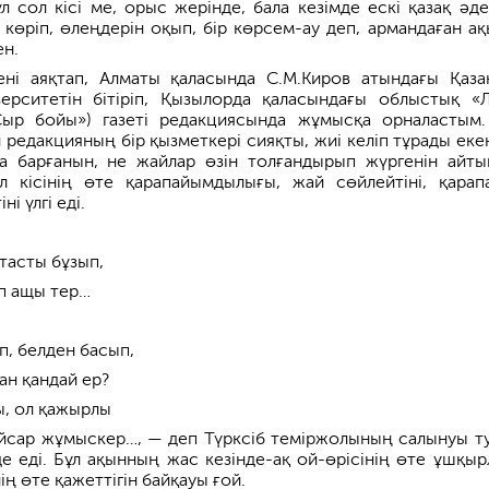
л сол кісі ме, орыс жерінде, бала кезімде ескі қазақ әде
н көріп, өлеңдерін оқып, бір көрсем-ау деп, армандаған а
ен.
ні аяқтап, Алматы қаласында С.М.Киров атындағы Қаза
верситетін бітіріп, Қызылорда қаласындағы облыстық «
«Сыр бойы») газеті редакциясында жұмысқа орналастым.
н редакцияның бір қызметкері сияқты, жиі келіп тұрады екен
ға барғанын, не жайлар өзін толғандырып жүргенін айты
л кісінің өте қарапайымдылығы, жай сөйлейтіні, қарап
і үлгі еді.
 тасты бұзып,
п ащы тер…
п, белден басып,
ан қандай ер?
ы, ол қажырлы
айсар жұмыскер…, — деп Түрксіб теміржолының салынуы т
де еді. Бұл ақынның жас кезінде-ақ ой-өрісінің өте ұшқыр
ің өте қажеттігін байқауы ғой.