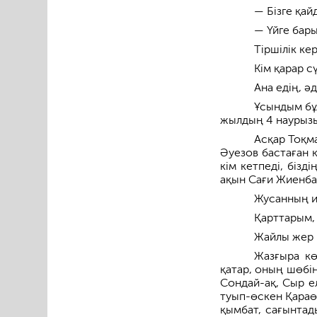
— Бізге қай
— Үйге бары
Тіршілік ке
Кім қарар с
Ана едің, ә
Ұсындым бұ
жылдың 4 наурызы
Асқар Тоқм
Әуезов бастаған 
кім кетпеді, бізд
ақын Сағи Жиенба
Жусанның и
Қарттарым,
Жайлы жер і
Жазғыра кө
қатар, оның шөбін
Сондай-ақ, Сыр е
туып-өскен Қараөз
қымбат, сағынтад