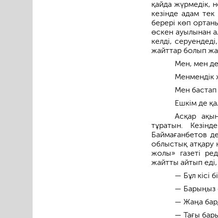
қайда жүрмедік, н
кезінде адам тек 
берері көп ортаны
өскен ауылынан а
келді, серуендеді
жайттар болып жат
Мен, мен де
Менмендік 
Мен бастап 
Ешкім де қа
Асқар ақы
тұратын. Кезін
Баймағанбетов де
облыстық атқару 
жолы» газеті ред
жайтты айтып еді,
— Бұл кісі б
— Барыңыз с
— Жаңа бард
— Тағы бар