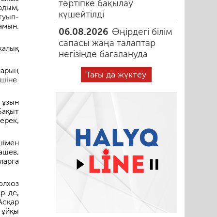
тәртіпке бақылау
адым,
күшейтілді
туып-
амын.
06.08.2026
Өңірдегі білім
сапасы жаңа талаптар
калық
негізінде бағалануда
ларың
Тағы да жүктеу
ешіне
 ұзын
Бақыт
ерек,
шімен
ашев,
ларға
олхоз
р де,
Асқар
 ұйқы