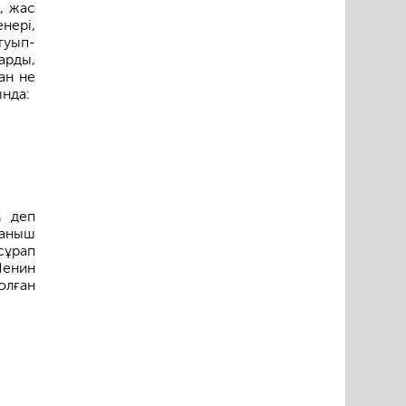
, жас
нері,
туып-
арды,
ан не
ында:
м деп
уаныш
сұрап
Ленин
олған