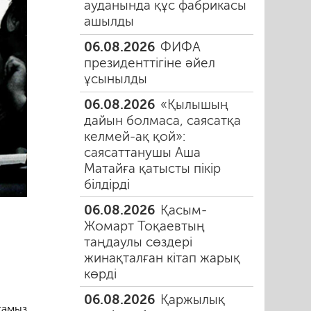
ауданында құс фабрикасы
ашылды
06.08.2026
ФИФА
президенттігіне әйел
ұсынылды
06.08.2026
«Қылышың
дайын болмаса, саясатқа
келмей-ақ қой»:
саясаттанушы Аша
Матайға қатысты пікір
білдірді
06.08.2026
Қасым-
Жомарт Тоқаевтың
таңдаулы сөздері
жинақталған кітап жарық
көрді
06.08.2026
Қаржылық
тамыз