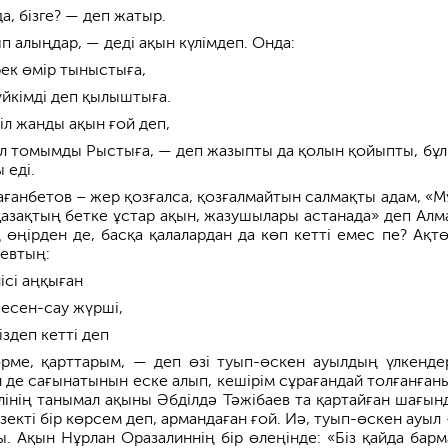
да, бізге? — деп жатыр.
п алыңдар, — деді ақын күлімдеп. Онда:
рек өмір тыныстыға,
үйкімді деп қылыштыға.
діл жанды ақын ғой деп,
л томымды Рыстыға, — деп жазыпты да қолын қойыпты, бұл
 еді.
ағанбетов – жер қозғалса, қозғалмайтын салмақты адам, «М
қазақтың бетке ұстар ақын, жазушылары астанада» деп Алм
ің өңірден де, басқа қалалардан да көп кетті емес пе? Ақтө
евтың:
ісі аңқыған
 есен-сау жүрші,
здеп кетті деп
рме, қарттарым, — деп өзі туып-өскен ауылдың үлкенде
 де сағынатынын еске алып, кешірім сұрағандай толғанғаны
лінің танымал ақыны Әбділдә Тәжібаев та қартайған шағынд
екті бір көрсем деп, армандаған ғой. Иә, туып-өскен ауыл 
ы. Ақын Нұрлан Оразалиннің бір өлеңінде: «Біз қайда барм