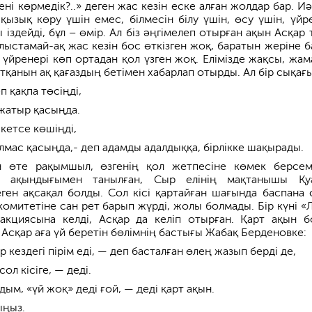
ені көрмедік?..» деген жас кезін еске алған жолдар бар. Иә
қызық көру үшін емес, білмесін білу үшін, өсу үшін, үйре
 іздейді, бұл – өмір. Ал біз әңгімелеп отырған ақын Асқар 
лыстамай-ақ жас кезін бос өткізген жоқ, баратын жеріне б
, үйренері көп ортадан қол үзген жоқ. Елімізде жақсы, жам
қанын ақ қағаздың бетімен хабарлап отырды. Ал бір сықағ
п қақпа төсіңді,
жатыр қасыңда.
кетсе көшіңді,
лмас қасыңда,- деп адамды адалдыққа, бірлікке шақырады.
н өте рақымшыл, өзгенің қол жетпесіне көмек берсе
де ақындығымен танылған, Сыр елінің мақтанышы Қ
ген ақсақал болды. Сол кісі қартайған шағында баспана 
комитетіне сан рет барып жүрді, жолы болмады. Бір күні «
акциясына келді, Асқар да келіп отырған. Қарт ақын б
 Асқар аға үй беретін бөлімнің бастығы Жабақ Берденовке:
ір кездегі пірім еді, — деп басталған өлең жазып берді де,
ол кісіге, — деді.
ым, «үй жоқ» деді ғой, — деді қарт ақын.
ыңыз.