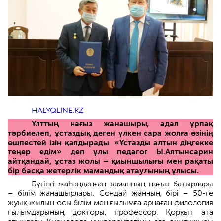
HALYQLINE.KZ
Ұлттың нағыз жанашыры, адал ұрпақ
тәрбиелеп
,
ұстаздық деген үлкен сара жолға өзінің
өшпестей ізін қалдырады.
«Ұстазды алтын діңгекке
теңер едім»
деп ұлы педагог Ы.
Алт
ынсарин
айтқандай, ұстаз жолы –
қиыншылығы мен ра
қ
аты
бір басқа жетерлік мамандық атаулының ұлысы.
Бүгінгі жаһанданған заманның нағыз батырлары
– білім жанашырлары. Сондай жанның бірі – 50-ге
жуық жылын осы білім мен ғылымға арнаған филология
ғылымдарының докторы, профессор, Қорқыт ата