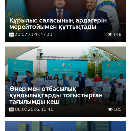
Құрылыс саласының ардагерін
мерейтойымен құттықтады
30.07.2026, 17:30
148
Өнер мен отбасылық
құндылықтарды тоғыстырған
тағылымды кеш
08.07.2026, 10:46
185