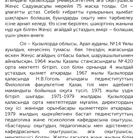
атындағы Қызылорда университетінің аға оқытушысы
Жеңіс Сәдуақасұлы мерейлі 75 жасқа толды. Ол –
ұлағатты ұстаз. Себебі ғибратты ғұмырының қымбат
шақтарын болашақ буындарды оқыту мен тәрбиелеу
ісіне арнап келеді. Өз ісіне берілген, шәкіртінің жанына
нұр құя білген Жеңіс ағайдай ұстаздың өмірі – болашақ
үшін үлкен өнеге.
Ол – Қызылорда облысы, Арал ауданы, №14 Ұялы
ауылдық кеңесінің тумасы. Көк теңіздің жағасында
өскен Жеңіс ағайдың отбасы балық шаруашылығымен
айналысқан
.
1964 жылы Қазалы стансасындағы №420
орта мектепті бітіріп, сол білім орнында 4 жылдай
ұстаздық қызмет атқарады. 1967 жылы Қызылорда
қаласында Н.В.Гоголь атындағы пединституттың
Филология факультетіне Қазақ тілі мен әдебиеті
мамандығы бойынша оқуға түсіп, 1971 жылы үздік
бітіріп шығады. 1971-1979 жылдары Қызылорда
қаласында орта мектептерде мұғалім, директордың
оқу ісі жөнінде орынбасары қызметтерін атқарады.
1979 жылдың қыркүйегінен бастап пединституттың
педагогика және психология кафедрасына оқытушы,
«Бастауыш оқытудың педагогикасы мен әдістемесі»
кафедрасының оқытушысы, аға оқытушысы,
меңгерушісі болды. Жарты ғасырға жуық жылын білім