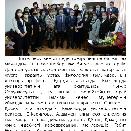
Білім беру кеңістігінде тәжірибелі де білімді, өз
мамандығының хас шебері кәсіби ұстаздар жетерлік.
Дәл сол ұстаздық жол мен ғылым жолын қатар алып
жүрген ардақты ұстаз, филология ғылымдарының
докторы, профессор, Қорқыт ата атындағы Қызылорда
университетінің аға оқытушысы Жеңіс
Сәдуақасұлының 75 жылдық мерейтойына орай
университеттің Ғылыми кеңес мүшелерінің
ұйымдастыруымен салтанатты шара өтті. Спикер –
Қорқыт ата атындағы Қызылорда университетінің
ректоры Б.Каримова. Алдымен алғы сөз филология
ғылымдарының кандидаты, доцент, ҚУ-нің Қазақ тілі
және әдебиеті кафедрасының меңгерушісі Ғабит
Әнешұлына берілді. Құттықтау тілектер сый-