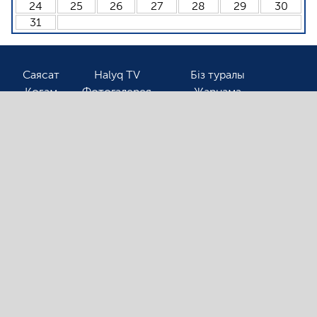
24
25
26
27
28
29
30
31
Саясат
Halyq TV
Біз туралы
Қоғам
Фотогалерея
Жарнама
Спорт
Бізбен байланыс
Соңғы жаңалықтарды оқығыңыз келсе, электронды
поштаңызды қалдырыңыз!
Ⓒ 2026. Барлық авторлық құқық қорғалған!
«Halyqline.kz» сайтында жарияланған
материалдарды тек сілтеме арқылы ғана қолдануға
болады.