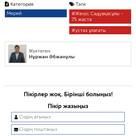
Категория:
Тэги:
Мерей
Жеңіс Сәдуақасұлы -
75 жаста
ұстаз ұлағаты
Жүктеген:
Нұржан Әбжанұлы
Пікірлер жоқ. Бірінші болыңыз!
Пікір жазыңыз