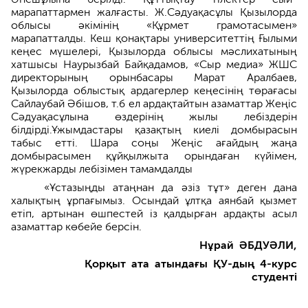
марапаттармен жалғасты. Ж.Сәдуақасұлы Қызылорда
облысы әкімінің «Құрмет грамотасымен»
марапатталды. Кеш қонақтары университеттің Ғылыми
кеңес мүшелері, Қызылорда облысы мәслихатының
хатшысы Наурызбай Байқадамов, «Сыр медиа» ЖШС
директорының орынбасары Марат Аралбаев,
Қызылорда облыстық ардагерлер кеңесінің төрағасы
Сайлаубай Әбішов, т.б ел ардақтайтын азаматтар Жеңіс
Сәдуақасұлына өздерінің жылы лебіздерін
білдірді.Ұжымдастары қазақтың киелі домбырасын
табыс етті. Шара соңы Жеңіс ағайдың жаңа
домбырасымен құйқылжыта орындаған күйімен,
жүрекжарды лебізімен тамамдалды
«Ұстазыңды атаңнан да әзіз тұт» деген дана
халықтың ұрпағымыз. Осындай ұлтқа аянбай қызмет
етіп, артынан өшпестей із қалдырған ардақты асыл
азаматтар көбейе берсін.
Нұрай ӘБДУӘЛИ,
Қорқыт ата атындағы ҚУ-дың 4-курс
студенті