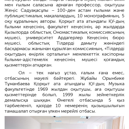
мен ғылым саласына арнаған профессор, оқытушы
Жеңіс Сәдуақасұлы – 100-ден астам ғылыми және
публицистикалық мақалалардың, 10 монографияның, 5
оқу құралының авторы. Қорқыт ата атындағы ҚУ-дың
Ғылыми кеңесінің, факультет кеңесінің, әр жылдарда
Қызылорда облыстық Ономастикалық комиссиясының
мүшесі, университет Ардагерлер Кеңесінің бюро
мүшесі, облыстық Тілдерді дамыту жөніндегі
басқармасы жанынан құрылған комиссияның, «Тілдерді
оқытудың өңірлік орталығы» мемлекеттік кәсіпорны
Ғылыми-әдістемелік кеңесінің мүшесі қоғамдық
қызметтерін атқарған.
Ол – тек нағыз ұстаз, ғалым ғана емес,
отбасының мәуелі бәйтерегі. Жұбайы Орынбике
Тұманбаева Қорқыт ата атындағы ҚУ-дың Музыка
факультетінде 1969 жылдан оқытушы, аға оқытушы
қызметтерінде болып, 1999 жылы зейнеткерлік
демалысқа шыққан. Өнегелі отбасында 5 қыз
тәрбиеленіп, қазірде 10 немеренің қызықшылығын
тамашалап отырған үлкен мерейлі отбасы.