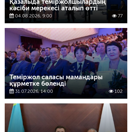
Қазалыда теміржолшылардың
кәсіби мерекесі аталып өтті
04.08.2026, 9:00
77
Теміржол саласы мамандары
құрметке бөленді
31.07.2026, 14:00
102