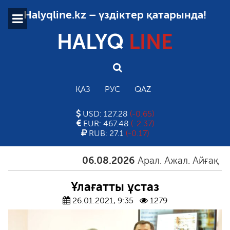
Halyqline.kz – үздіктер қатарында!
HALYQ
LINE
ҚАЗ
РУС
QAZ
USD: 127.28
(-0.65)
EUR: 467.48
(-2.37)
RUB: 27.1
(-0.17)
06.08.2026
Арал. Ажал. Айғақ
06.0
Ұлағатты ұстаз
26.01.2021, 9:35
1279