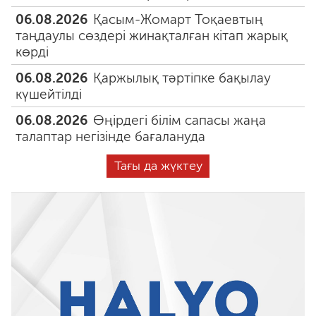
06.08.2026
Қасым-Жомарт Тоқаевтың
таңдаулы сөздері жинақталған кітап жарық
көрді
06.08.2026
Қаржылық тәртіпке бақылау
күшейтілді
06.08.2026
Өңірдегі білім сапасы жаңа
талаптар негізінде бағалануда
Тағы да жүктеу