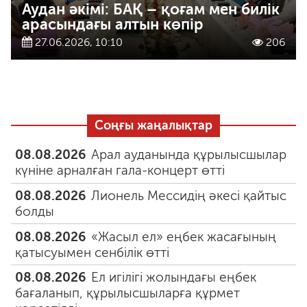
Аудан әкімі: БАҚ – қоғам мен билік
арасындағы алтын көпір
27.06.2026, 10:10
206
Соңғы жаңалықтар
08.08.2026
Арал ауданында құрылысшылар
күніне арналған гала-концерт өтті
08.08.2026
Лионель Мессидің әкесі қайтыс
болды
08.08.2026
«Жасыл ел» еңбек жасағының
қатысуымен сенбілік өтті
08.08.2026
Ел игілігі жолындағы еңбек
бағаланып, құрылысшыларға құрмет