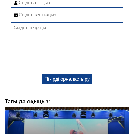
Тағы да оқыңыз: