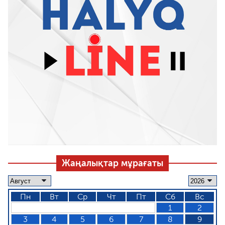
Жаңалықтар мұрағаты
Пн
Вт
Ср
Чт
Пт
Сб
Вс
1
2
3
4
5
6
7
8
9