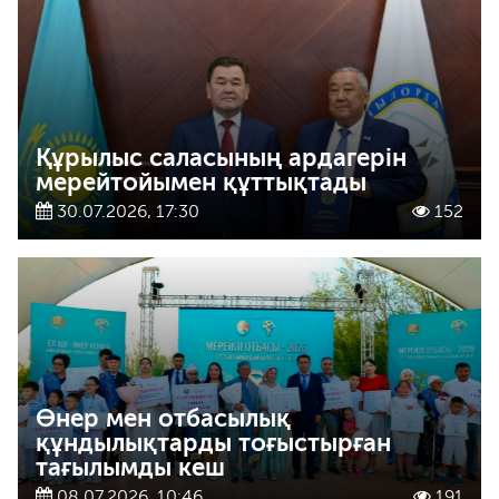
Құрылыс саласының ардагерін
мерейтойымен құттықтады
30.07.2026, 17:30
152
Өнер мен отбасылық
құндылықтарды тоғыстырған
тағылымды кеш
08.07.2026, 10:46
191