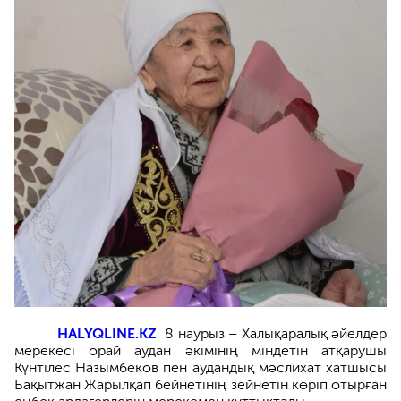
HALYQLINE.KZ
8 наурыз – Халықаралық әйелдер
мерекесі орай аудан әкімінің міндетін атқарушы
Күнтілес Назымбеков пен аудандық мәслихат хатшысы
Бақытжан Жарылқап бейнетінің зейнетін көріп отырған