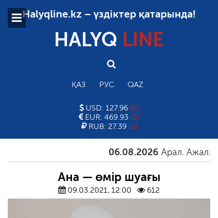
Halyqline.kz – үздіктер қатарында!
HALYQ
LINE
ҚАЗ
РУС
QAZ
USD: 127.96
(0)
EUR: 469.93
(0)
RUB: 27.39
(0)
06.08.2026
Арал. Ажал. Айға
Ана — өмір шуағы
09.03.2021, 12:00
612