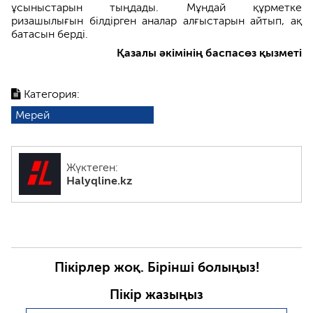
ұсыныстарын тыңдады. Мұндай құрметке
ризашылығын білдірген аналар алғыстарын айтып, ақ
батасын берді.
Қазалы әкімінің баспасөз қызметі
Категория:
Мерей
Жүктеген:
Halyqline.kz
Пікірлер жоқ. Бірінші болыңыз!
Пікір жазыңыз