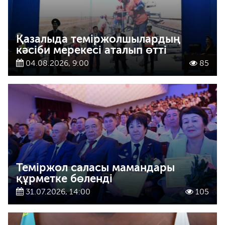
Қазалыда теміржолшылардың
кәсіби мерекесі аталып өтті
04.08.2026, 9:00
85
Теміржол саласы мамандары
құрметке бөленді
31.07.2026, 14:00
105