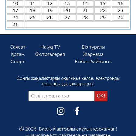
10
11
12
13
14
15
16
17
18
19
20
21
22
23
24
25
26
27
28
29
30
31
Саясат
Halyq TV
Біз туралы
Қоғам
Фотогалерея
Жарнама
Спорт
Бізбен байланыс
Соңғы жаңалықтарды оқығыңыз келсе, электронды
поштаңызды қалдырыңыз!
Ⓒ 2026. Барлық авторлық құқық қорғалған!
«Halyqline.kz» сайтында жарияланған