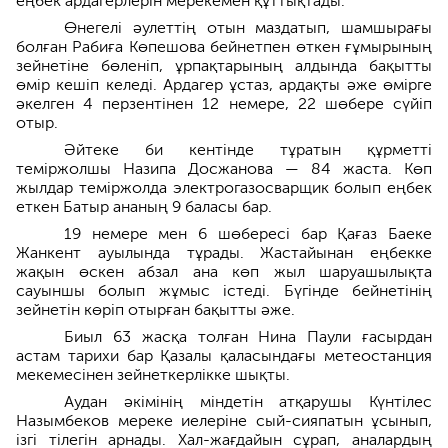
еңбек ардагерлерін мерекемен құттықтады.
Өнегелі әулеттің отын маздатып, шамшырағы
болған Рабиға Көпешова бейнетпен өткен ғұмырының
зейнетіне бөленіп, ұрпақтарының алдында бақытты
өмір кешіп келеді. Ардагер ұстаз, ардақты әже өмірге
әкелген 4 перзентінен 12 немере, 22 шөбере сүйіп
отыр.
Әйтеке би кентінде тұратын құрметті
теміржолшы Назипа Досжанова — 84 жаста. Көп
жылдар теміржолда электрогазосварщик болып еңбек
еткен Батыр ананың 9 баласы бар.
19 немере мен 6 шөбересі бар Қағаз Баеке
Жанкент ауылында тұрады. Жастайынан еңбекке
жақын өскен абзал ана көп жыл шаруашылықта
сауыншы болып жұмыс істеді. Бүгінде бейнетінің
зейнетін көріп отырған бақытты әже.
Биыл 63 жасқа толған Нина Паули ғасырдан
астам тарихи бар Қазалы қаласындағы метеостанция
мекемесінен зейнеткерлікке шықты.
Аудан әкімінің міндетін атқарушы Күнтілес
Назымбеков мереке иелеріне сый-сияпатын ұсынып,
ізгі тілегін арнады. Хал-жағдайын сұрап, аналардың