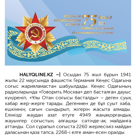
HALYQLINE.KZ –|
Осыдан 75 жыл бұрын 1941
жылы 22 маусымда фашистік Германия Кеңес Одағына
соғыс жарияламастан шабуылдады. Кеңес Одағының
радиоларында «Говорить Москва» деп басталған дауыс
күңіреніп, «Ұлы Отан соғысы басталды» – деген суық
хабар жер-жерге тарады. Дегенмен де бұл суыт хаба,
ешкімнің сағын сындырып, жігерін жасыта алмады.
Елімізді жаудан азат етуге 4949 жаңақорғандық
жауынгер соғыстың алғашқы сәтінде-ақ майданға
аттанды. Сол сұрапыл соғыста 2260 жерлесіміз майдан
даласынан қаза тапса, 2268-і елге аман-есен оралды.