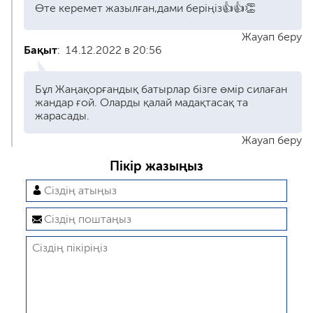
Өте керемет жазылған,дами беріңіз👍👍👏
Жауап беру
Бақыт
:
14.12.2022 в 20:56
Бұл Жаңақорғандық батырлар бізге өмір силаған
жандар ғой. Оларды қалай мадақтасақ та
жарасады.
Жауап беру
Пікір жазыңыз