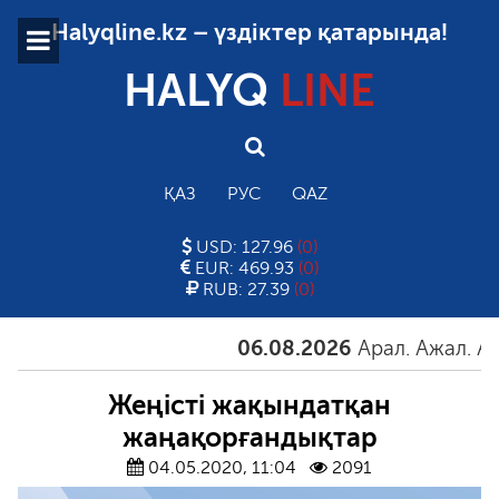
Halyqline.kz – үздіктер қатарында!
HALYQ
LINE
ҚАЗ
РУС
QAZ
USD: 127.96
(0)
EUR: 469.93
(0)
RUB: 27.39
(0)
06.08.2026
Арал. Ажал. Айғақ
Жеңісті жақындатқан
жаңақорғандықтар
04.05.2020, 11:04
2091