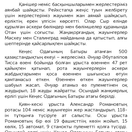
Қанішер неміс басқыншыларымен жерлестеріміз
аянбай шайқасты. Рейхстагқа жеңіс туын желбірету
үшін жерлестеріміз жауымен жан аямай шайқасып,
ерліктің ерен үлгісін көрсетті. Олар Сыр елінде
құрылған әскери бөлімдер мен бөлімшелер құрамында
Отан үшін соғысты. Жаңақорғандық жауынгерлер
Мәскеу мен Сталинград майданына да қатыстып, алғы
шептерінде қайсарлықпен шайқасты.
Кеңес Одағының Батыры атанған 500
қазақстандықтың екеуі – жерлесіміз. Әнуар Әбутәліпов
Тисса өзені бойында болған ұрыста өзеннен 47 рет
қайықпен қатынап, рота жауынгерлерін әскери
жабдықтарымен қоса өзеннен шығынсыз өтуін
қамтамасыз еткен. Өзеннен өткен жауынгерлер
шабуыл жасап, Әнуар атамыз өз пулеметінен оқ
жаудырып, 18 жауды жайратты. Осындай жанқиярлық
ерлігі үшін Кеңес Одағының Батыры атағы берілді.
Қиян-кескі ұрыста Александр Романовтың
ротасы 104 неміс жауынгерін жер жастандырып, 118-
ін тұтқынға түсіруге ат салысты. Осы ұрыста
Романовтың бір өзі 19 фашисттіің көзін жойып, 15
көлік, 15 автомат, 9 станокты пулеметті қолға түсірді.