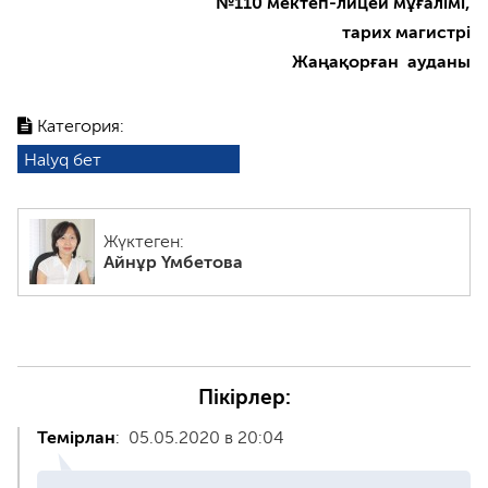
№110 мектеп-лицей мұғалімі,
тарих магистрі
Жаңақорған ауданы
Категория:
Halyq бет
Жүктеген:
Айнұр Үмбетова
Пікірлер:
Темірлан
:
05.05.2020 в 20:04