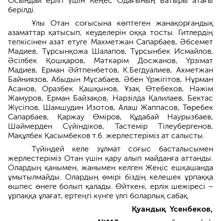
Осындай ерлгі үшін Кеңес Одағының Батыры атағы
берілді.
Ұлы Отан соғысына көптеген жанақорғандық
азаматтар қатысып, кеуделерін оққа тосты. Гитлердің
тепкісінен азат етуге Махметжан Сапарбаев, Әбсемет
Мәдиев, Тұрсынқожа Шалапов, Тұрсынбек Исмайлов,
Әсілбек Қошқаров, Мәткәрім Досжанов, Үрзімат
Мадиев, Ерман Әйтпенбетов, К.Бегдуалиев, Ахметжан
Байниязов, Абыдын Мұсабаев, Әбен Үржігітов, Нұрман
Асанов, Оразбек Қашқынов, Ұзақ Өтебеков, Нәжім
Жамуров, Ерман Байзақов, Нәрзілда Қалилаев, Бектас
Жүсіпов, Шамшудин Изотов, Алаш Жаппасов, Төребек
Сапарбаев, Қаржау Өміров, Құдабай Наурызбаев,
Шәймерден Сүйіндіков, Тастемір Тілеубергенов,
Мақұлбек Қасымбеков т.б. жерлестеріміз ат салысты.
Түйіндей келе зұлмат соғыс басталысымен
жерлестеріміз Отан үшін қару алып майданға аттанды.
Олардың қанымен, жанымен келген Жеңіс ешқашанда
ұмытылмайды. Олардың өмірі біздің келешек ұрпаққа
өшпес өнеге болып қалады. Өйткені, ерлік шежіресі –
ұрпаққа ұлағат, ертеңгі күнге үлгі боларлық сабақ.
Қуандық Үсенбеков,