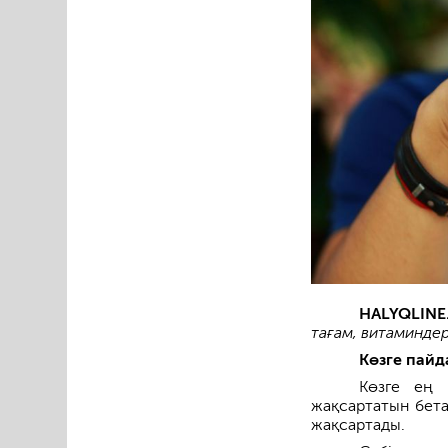
HALYQLINE
тағам, витаминдер
Көзге пайд
Көзге ең 
жақсартатын бета
жақсартады.