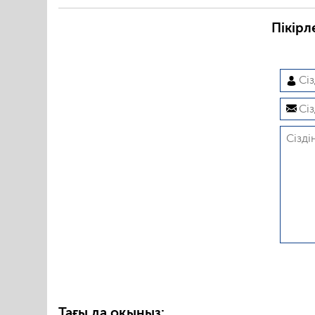
Пікірл
Тағы да оқыңыз: