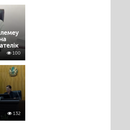
елемеу
на
ателік
100
132