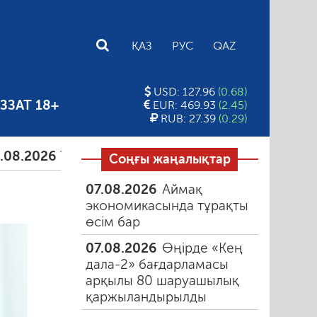
E
ҚАЗ
РУС
QAZ
USD: 127.96
(0.68)
ЗЗАТ 18+
EUR: 469.93
(2.45)
RUB: 27.39
(0.29)
6
Тамыздағы таңғы түтін
06.08.2026
Құмарлық 
Соңғы жаңалықтар
07.08.2026
Аймақ
экономикасында тұрақты
өсім бар
07.08.2026
Өңірде «Кең
дала-2» бағдарламасы
арқылы 80 шаруашылық
қаржыландырылды