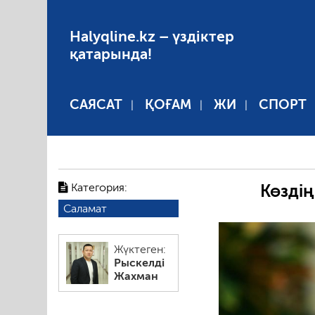
Halyqline.kz – үздіктер
қатарында!
САЯСАТ
ҚОҒАМ
ЖИ
СПОРТ
Категория:
Көздің
Саламат
Жүктеген:
Рыскелді
Жахман