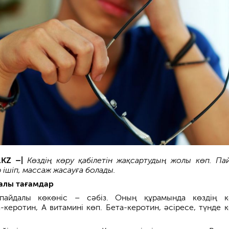
.KZ –|
Көздің көру қабілетін жақсартудың жолы көп. Па
 ішіп, массаж жасауға болады.
алы тағамдар
пайдалы көкөніс – сәбіз. Оның құрамында көздің к
-керотин, А витамині көп. Бета-керотин, әсіресе, түнде к