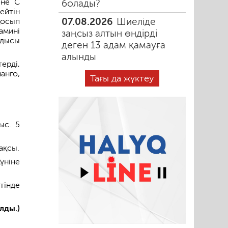
әне С
болады?
ейтін
07.08.2026
Шиеліде
қосып
амині
заңсыз алтын өндірді
ндысы
деген 13 адам қамауға
алынды
ерді,
анго,
Тағы да жүктеу
ыс. 5
ақсы.
үніне
тінде
лды.)