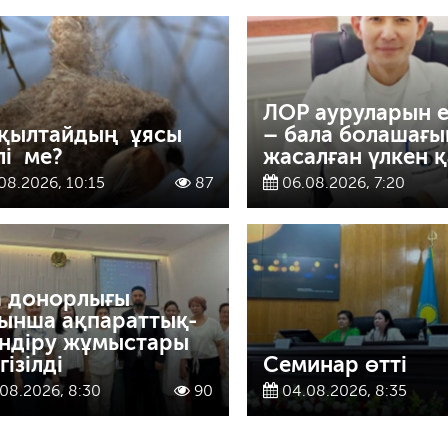
ЛОР ауруларын 
қылтайдың ұясы
– бала болашағы
лі ме?
жасалған үлкен қ
08.2026, 10:15
87
06.08.2026, 7:20
а донорлығы
ынша ақпараттық-
індіру жұмыстары
ізілді
Семинар өтті
08.2026, 8:30
90
04.08.2026, 8:35