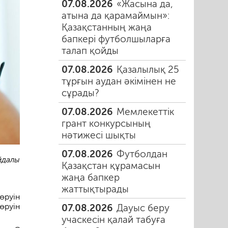
07.08.2026
«Жасына да,
атына да қарамаймын»:
Қазақстанның жаңа
бапкері футболшыларға
талап қойды
07.08.2026
Қазалылық 25
тұрғын аудан әкімінен не
сұрады?
07.08.2026
Мемлекеттік
грант конкурсының
нәтижесі шықты
07.08.2026
Футболдан
йдалы
Қазақстан құрамасын
жаңа бапкер
жаттықтырады
өруін
өруін
07.08.2026
Дауыс беру
учаскесін қалай табуға