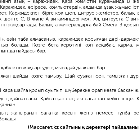
ейінгі азық – қаражидек. Қара жемістің құрамында В ж
 Қаражидек, әсіресе, компьютердің алдында ұзақ жұмыс іст
жет. Қаржидекпен бірге көк шөп, цитрус жемістер, балық 
к шөпте С, В және А витаминдері мол. Ал, цитруста С вит
зегін жақсартады. Балықта минералдарға бай Омега-3 қосы
ің өзін таба алмасаңыз, қаражидек қосылған дәрі-дәрмект
ыз болады. Көзге бета-керотині көп асқабақ, құрма, м
ның да пайдасы бар.
 қабілетін жақсартудың мынадай да жолы бар:
ылған шайды көзге тамызу. Шай суыған соң тамызған дұр
і қара шайға қосып суытып, шүберекке орап көзге басқан ж
дың қайнатпасы. Қайнатқан соң екі сағаттан кейін ішіңіз. К
қаннан.
йдың жапырағын салатқа қосып жеңіз немесе тұнба ре
болады
(Массагет.kz сайтының деректері пайдаланы