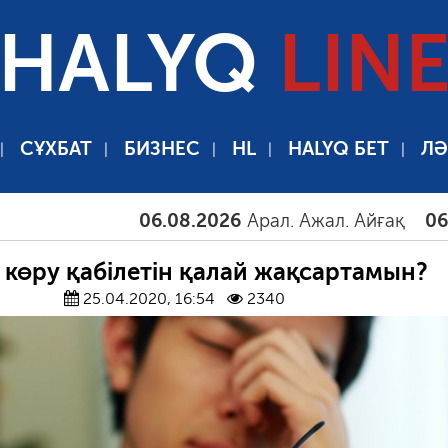
HALYQ
LIN
СҰХБАТ
БИЗНЕС
HL
HALYQ БЕТ
ЛӘ
06.08.2026
Арал. Ажал. Айғақ
06.08.202
 көру қабілетін қалай жақсартамын?
25.04.2020, 16:54
2340