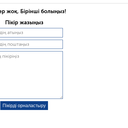
ер жоқ. Бірінші болыңыз!
Пікір жазыңыз