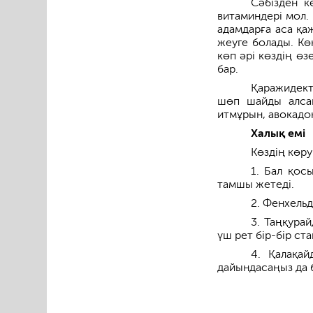
Сәбізден к
витаминдері мол.
адамдарға аса қа
жеуге болады. Кө
көп әрі көздің ө
бар.
Қаражидект
шөп шайды алсаң
итмұрын, авокадо
Халық емі
Көздің көру
1. Бал қос
тамшы жетеді.
2. Фенхельд
3. Таңқурай
үш рет бір-бір ста
4. Қалақа
дайындасаңыз да 