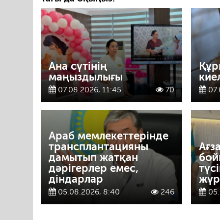
Ана сүтінің
Құр
маңыздылығы
кие
07.08.2026, 11:45
70
07.
Араб мемлекеттерінде
трансплантацияны
Ағз
дамытып жатқан
бой
дәрігерлер емес,
түс
діндарлар
жүрг
05.08.2026, 8:40
246
05.