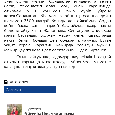
әкеп соғуы мүмкін. Сондықтан эпидемияға төтеп
беріп, төмендетіп алған соң, үнемі карантинде
отырмау үшін мұнымен өмір сүріп үйрену
керек.Сондықтан біз мамыр айының соңына дейін
шамамен 3500 жағдай болады деп ойлаймыз. Содан
кейін басқа санды тіркей бастаймыз, қазір нақты
бірдеңе айту қиын. Жапонияда, Сингапурде эпидемия
қайта басталды. Болжам жасау қиын, Қазақстанда
нақты былай болады деп болжай алмаймыз. Бұған
уақыт керек, карантин мамырда созылуы мүмкін.
Мамыр қауіпті кезең деп есептейміз, — деді Біртанов.
Оның айтуынша, адамдар қауіпсіздікті сақтай
отырып, қарым-қатынас жасауды үйренбесе, үкіметке
қатаң шаралар қолдануға тура келеді.
Категория:
Саламат
Жүктеген:
Әйгерім Нажмадинқызы