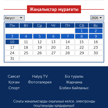
Жаңалықтар мұрағаты
Пн
Вт
Ср
Чт
Пт
Сб
Вс
1
2
3
4
5
6
7
8
9
10
11
12
13
14
15
16
17
18
19
20
21
22
23
24
25
26
27
28
29
30
31
Саясат
Halyq TV
Біз туралы
Қоғам
Фотогалерея
Жарнама
Спорт
Бізбен байланыс
Соңғы жаңалықтарды оқығыңыз келсе, электронды
поштаңызды қалдырыңыз!