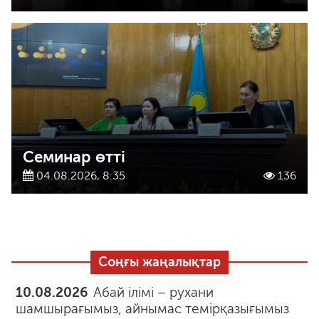
Семинар өтті
04.08.2026, 8:35
136
Соңғы жаңалықтар
10.08.2026
Абай ілімі – рухани
шамшырағымыз, айнымас темірқазығымыз