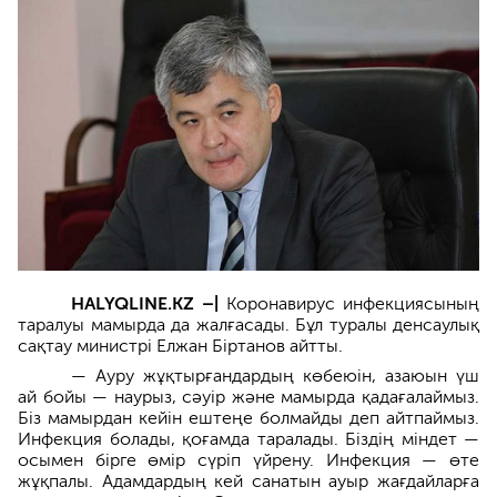
HALYQLINE.KZ –|
Коронавирус инфекциясының
таралуы мамырда да жалғасады. Бұл туралы денсаулық
сақтау министрі Елжан Біртанов айтты.
— Ауру жұқтырғандардың көбеюін, азаюын үш
ай бойы — наурыз, сәуір және мамырда қадағалаймыз.
Біз мамырдан кейін ештеңе болмайды деп айтпаймыз.
Инфекция болады, қоғамда таралады. Біздің міндет —
осымен бірге өмір сүріп үйрену. Инфекция — өте
жұқпалы. Адамдардың кей санатын ауыр жағдайларға