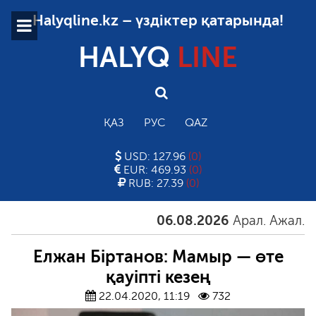
Halyqline.kz – үздіктер қатарында!
HALYQ
LINE
ҚАЗ
РУС
QAZ
USD: 127.96
(0)
EUR: 469.93
(0)
RUB: 27.39
(0)
06.08.2026
Арал. Ажал. Айға
Елжан Біртанов: Мамыр — өте
қауіпті кезең
22.04.2020, 11:19
732