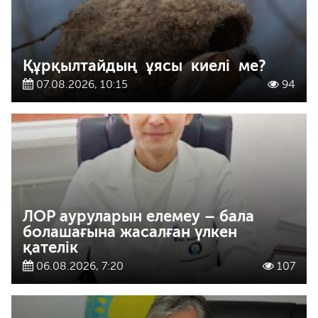
Құрқылтайдың ұясы киелі ме?
07.08.2026, 10:15
94
ЛОР ауруларын елемеу – бала
болашағына жасалған үлкен
қателік
06.08.2026, 7:20
107