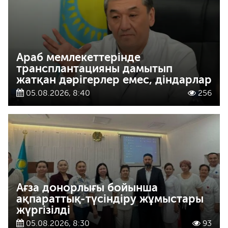
Араб мемлекеттерінде
трансплантацияны дамытып
жатқан дәрігерлер емес, діндарлар
05.08.2026, 8:40
256
Ағза донорлығы бойынша
ақпараттық-түсіндіру жұмыстары
жүргізілді
05.08.2026, 8:30
93