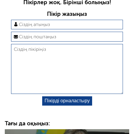
Пікірлер жоқ. Бірінші болыңыз!
Пікір жазыңыз
Тағы да оқыңыз: