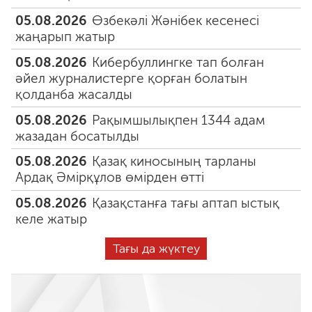
05.08.2026
Өзбекәлі Жәнібек кесенесі
жаңарып жатыр
05.08.2026
Кибербуллингке тап болған
әйел журналистерге қорған болатын
қолданба жасалды
05.08.2026
Рақымшылықпен 1344 адам
жазадан босатылды
05.08.2026
Қазақ киносының тарланы
Ардақ Әмірқұлов өмірден өтті
05.08.2026
Қазақстанға тағы аптап ыстық
келе жатыр
Тағы да жүктеу