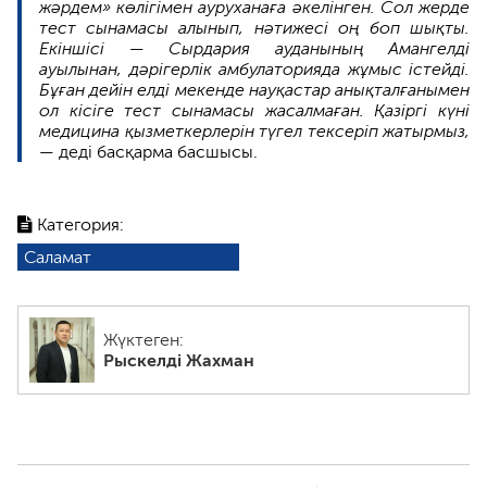
жәрдем» көлігімен ауруханаға әкелінген. Сол жерде
тест сынамасы алынып, нәтижесі оң боп шықты.
Екіншісі — Сырдария ауданының Амангелді
ауылынан, дәрігерлік амбулаторияда жұмыс істейді.
Бұған дейін елді мекенде науқастар анықталғанымен
ол кісіге тест сынамасы жасалмаған. Қазіргі күні
медицина қызметкерлерін түгел тексеріп жатырмыз,
— деді басқарма басшысы.
Категория:
Саламат
Жүктеген:
Рыскелді Жахман