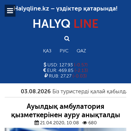
Halyqline.kz – үздіктер қатарында!
HALYQ
LINE
ҚАЗ
РУС
QAZ
USD: 127.93
(-0.57)
EUR: 469.85
(-2.13)
RUB: 27.27
(-0.03)
03.08.2026
Біз туристерді қалай қабылдауым
Ауылдық амбулатория
қызметкерінен ауру анықталды
21.04.2020, 10:08
680