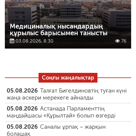
Медициналық нысандардың
құрылыс барысымен танысты
03.08.2026, 8:30
76
Соңғы жаңалықтар
05.08.2026
Талғат Бигелдиновтің туған күні
жаңа әскери мерекеге айналды
05.08.2026
Астанада Парламенттің
маңдайшасы «Құрылтай» болып өзгерді
05.08.2026
Саналы ұрпақ – жарқын
болашақ