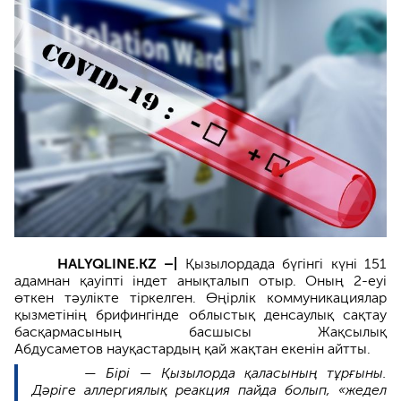
HALYQLINE.KZ –|
Қызылордада бүгінгі күні 151
адамнан қауіпті індет анықталып отыр. Оның 2-еуі
өткен тәулікте тіркелген. Өңірлік коммуникациялар
қызметінің брифингінде облыстық денсаулық сақтау
басқармасының басшысы Жақсылық
Абдусаметов науқастардың қай жақтан екенін айтты.
—
Бірі — Қызылорда қаласының тұрғыны.
Дәріге аллергиялық реакция пайда болып, «жедел