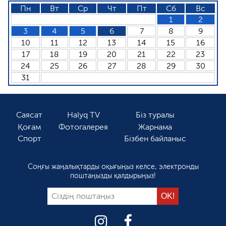
Пн
Вт
Ср
Чт
Пт
Сб
Вс
1
2
3
4
5
6
7
8
9
10
11
12
13
14
15
16
17
18
19
20
21
22
23
24
25
26
27
28
29
30
31
Саясат
Halyq TV
Біз туралы
Қоғам
Фотогалерея
Жарнама
Спорт
Бізбен байланыс
Соңғы жаңалықтарды оқығыңыз келсе, электронды
поштаңызды қалдырыңыз!