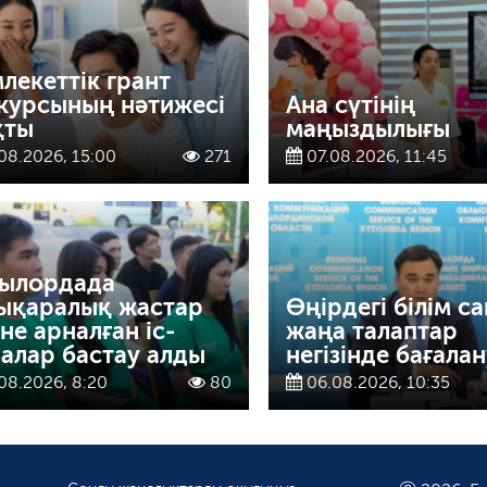
лекеттік грант
курсының нәтижесі
Ана сүтінің
қты
маңыздылығы
08.2026, 15:00
271
07.08.2026, 11:45
ылордада
ықаралық жастар
Өңірдегі білім с
іне арналған іс-
жаңа талаптар
алар бастау алды
негізінде бағала
08.2026, 8:20
80
06.08.2026, 10:35