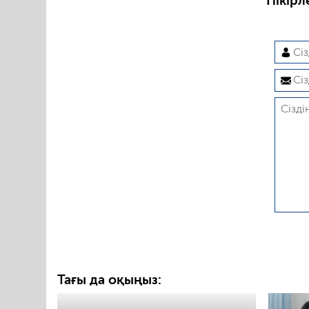
Пікірл
Тағы да оқыңыз: