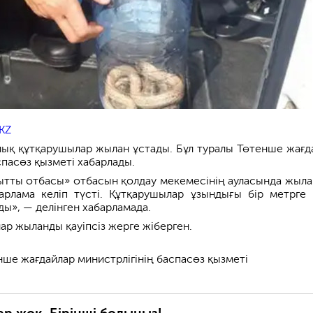
KZ
ық құтқарушылар жылан ұстады. Бұл туралы Төтенше жағд
спасөз қызметі хабарлады.
қытты отбасы» отбасын қолдау мекемесінің ауласында жыла
арлама келіп түсті. Құтқарушылар ұзындығы бір метрге
ы», — делінген хабарламада.
ар жыланды қауіпсіз жерге жіберген.
ше жағдайлар министрлігінің баспасөз қызметі