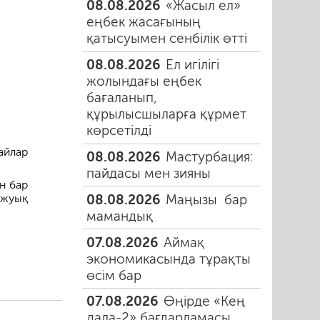
08.08.2026
«Жасыл ел»
еңбек жасағының
қатысуымен сенбілік өтті
08.08.2026
Ел игілігі
жолындағы еңбек
бағаланып,
құрылысшыларға құрмет
көрсетілді
айлар
08.08.2026
Мастурбация:
пайдасы мен зияны
н бар
08.08.2026
Маңызы бар
 жуық
мамандық
07.08.2026
Аймақ
экономикасында тұрақты
өсім бар
07.08.2026
Өңірде «Кең
дала-2» бағдарламасы