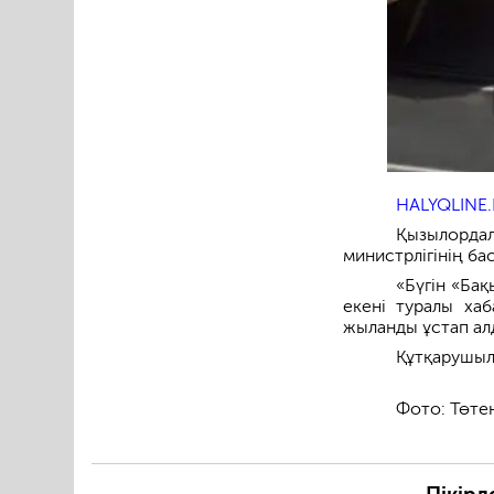
HALYQLINE.
Қызылордал
министрлігінің ба
«Бүгін «Ба
екені туралы хаб
жыланды ұстап алд
Құтқарушыл
Фото: Төтен