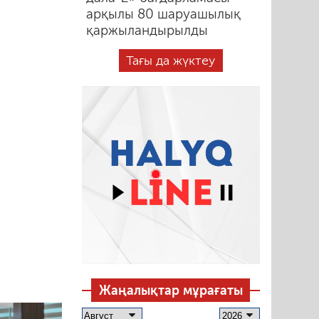
арқылы 80 шаруашылық
қаржыландырылды
Тағы да жүктеу
Жаңалықтар мұрағаты