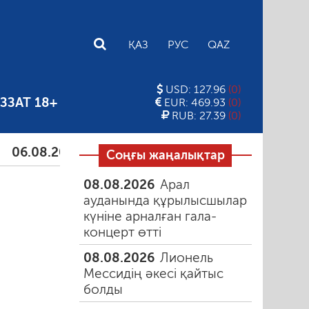
E
ҚАЗ
РУС
QAZ
USD: 127.96
(0)
ЗЗАТ 18+
EUR: 469.93
(0)
RUB: 27.39
(0)
.08.2026
Тамыздағы таңғы түтін
06.08.2026
Құм
Соңғы жаңалықтар
08.08.2026
Арал
ауданында құрылысшылар
күніне арналған гала-
концерт өтті
08.08.2026
Лионель
Мессидің әкесі қайтыс
болды