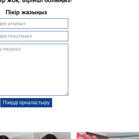
ер жоқ. Бірінші болыңыз!
Пікір жазыңыз