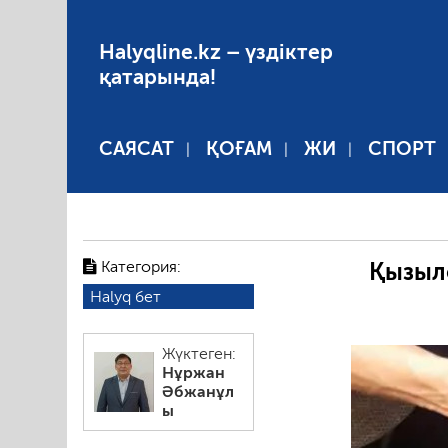
Halyqline.kz – үздіктер
қатарында!
САЯСАТ
ҚОҒАМ
ЖИ
СПОРТ
Категория:
Қызыл
Halyq бет
Жүктеген:
Нұржан
Әбжанұл
ы