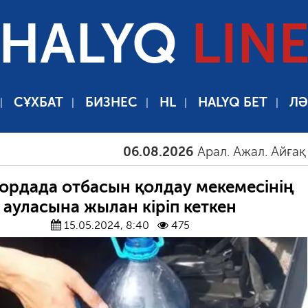
HALYQ
LIN
СҰХБАТ
БИЗНЕС
HL
HALYQ БЕТ
ЛӘ
06.08.2026
Арал. Ажал. Айғақ
06
ордада отбасын қолдау мекемесінің
ауласына жылан кіріп кеткен
15.05.2024, 8:40
475