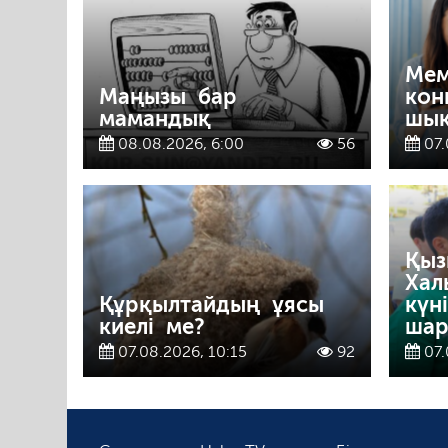
Мем
Маңызы бар
кон
мамандық
шы
08.08.2026, 6:00
56
07.
Қыз
Хал
Құрқылтайдың ұясы
күн
киелі ме?
шар
07.08.2026, 10:15
92
07.