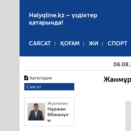
Halyqline.kz – үздіктер
қатарында!
САЯСАТ
ҚОҒАМ
ЖИ
СПОРТ
06.08.202
Категория:
Жанмұра
Саясат
Жүктеген:
Нұржан
Әбжанұл
ы