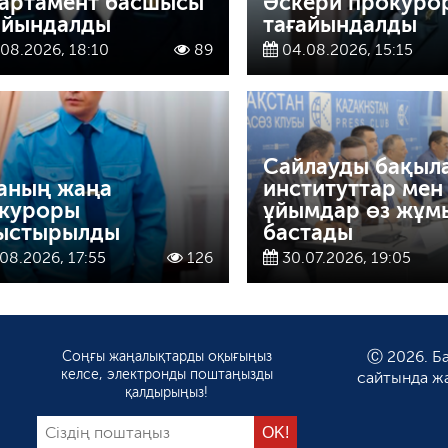
артамент басшысы
Әскери прокуро
айындалды
тағайындалды
08.2026, 18:10
89
04.08.2026, 15:15
Сайлауды бақыл
аның жаңа
институттар мен
куроры
ұйымдар өз жұм
ыстырылды
бастады
08.2026, 17:55
126
30.07.2026, 19:05
Соңғы жаңалықтарды оқығыңыз
Ⓒ 2026. Ба
келсе, электронды поштаңызды
сайтында ж
қалдырыңыз!