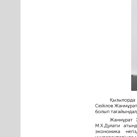
Қызылорда
Сейілов Жанмұрат
болып тағайындал
Жанмұрат 
М.Х.Дулати атын
экономика негі