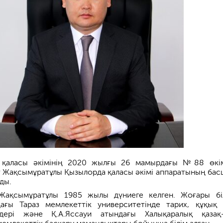
 қаласы әкімінің 2020 жылғы 26 мамырдағы №88 өкі
 Жақсымұратұлы Қызылорда қаласы әкімі аппаратының ба
ды.
Жақсымұратұлы 1985 жылы дүниеге келген. Жоғары біл
дағы Тараз мемлекеттік университетінде тарих, құқық
здері және Қ.А.Яссауи атындағы Халықаралық қазақ-