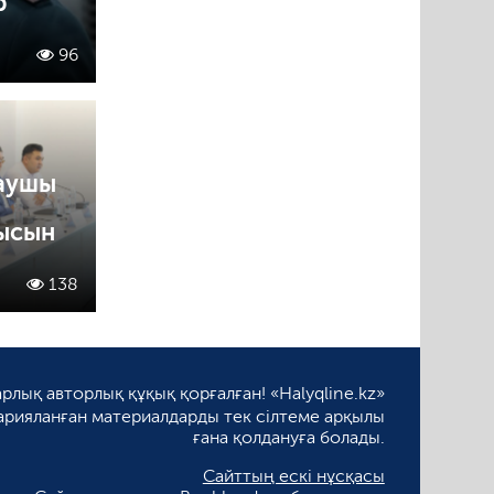
р
96
аушы
ысын
138
рлық авторлық құқық қорғалған! «Halyqline.kz»
арияланған материалдарды тек сілтеме арқылы
ғана қолдануға болады.
Сайттың ескі нұсқасы