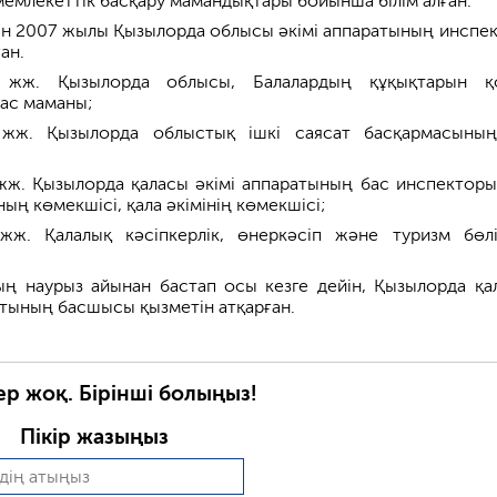
мемлекеттік басқару мамандықтары бойынша білім алған.
н 2007 жылы Қызылорда облысы әкімі аппаратының инспе
ан.
 жж. Қызылорда облысы, Балалардың құқықтарын қ
бас маманы;
 жж. Қызылорда облыстық ішкі саясат басқармасыны
жж. Қызылорда қаласы әкімі аппаратының бас инспекторы
ың көмекшісі, қала әкімінің көмекшісі;
жж. Қалалық кәсіпкерлік, өнеркәсіп және туризм бөлі
ң наурыз айынан бастап осы кезге дейін, Қызылорда қа
тының басшысы қызметін атқарған.
ер жоқ. Бірінші болыңыз!
Пікір жазыңыз