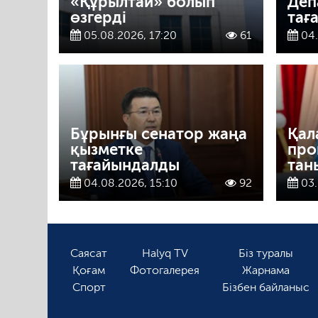
«Құрылтай» болып
Деп
өзгерді
тағ
05.08.2026, 17:20
61
04.
Бұрынғы сенатор жаңа
Қал
қызметке
про
тағайындалды
тан
04.08.2026, 15:10
92
03.
Саясат
Halyq TV
Біз туралы
Қоғам
Фотогалерея
Жарнама
Спорт
Бізбен байланыс