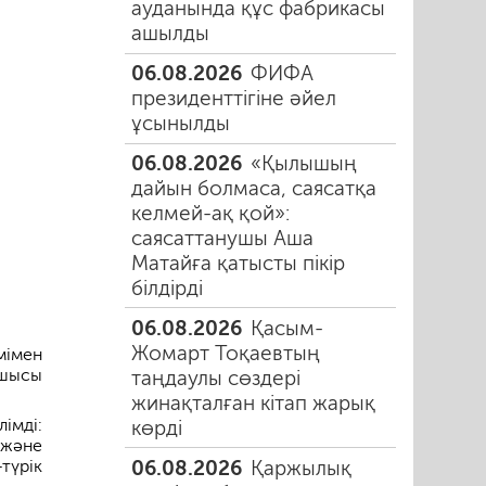
ауданында құс фабрикасы
ашылды
06.08.2026
ФИФА
президенттігіне әйел
ұсынылды
06.08.2026
«Қылышың
дайын болмаса, саясатқа
келмей-ақ қой»:
саясаттанушы Аша
Матайға қатысты пікір
білдірді
06.08.2026
Қасым-
Жомарт Тоқаевтың
мімен
сшысы
таңдаулы сөздері
жинақталған кітап жарық
імді:
көрді
 және
06.08.2026
Қаржылық
түрік