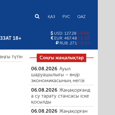
E
ҚАЗ
РУС
QAZ
USD: 127.28
(-0.65)
ЗЗАТ 18+
EUR: 467.48
(-2.37)
RUB: 27.1
(-0.17)
түтін
06.08.2026
Құмарлық эпидемиясы
06.0
Соңғы жаңалықтар
06.08.2026
Ауыл
шаруашылығы – өңір
экономикасының негізі
06.08.2026
Жаңақорғанд
а су тарату стансасы іске
қосылды
06.08.2026
Жаңақорған