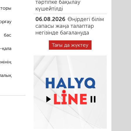
тәртіпке бақылау
күшейтілді
кторы
06.08.2026
Өңірдегі білім
орғау
сапасы жаңа талаптар
негізінде бағалануда
ң бас
Тағы да жүктеу
-қала
мінің
лалық