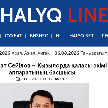
HALYQ
LIN
СҰХБАТ
БИЗНЕС
HL
HALYQ БЕТ
ЛӘ
6
Арал. Ажал. Айғақ
06.08.2026
Тамыздағы таңғы 
т Сейілов – Қызылорда қаласы әкімі
аппаратының басшысы
28.05.2020, 11:09
1829