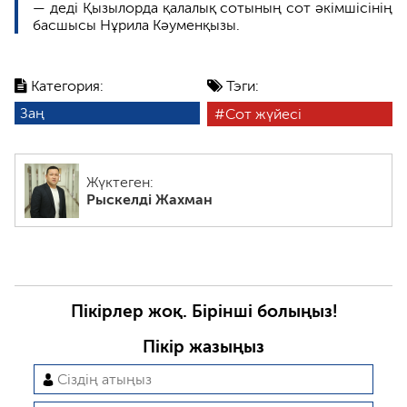
— деді Қызылорда қалалық сотының сот әкімшісінің
басшысы Нұрила Кәуменқызы.
Категория:
Тэги:
Заң
Сот жүйесі
Жүктеген:
Рыскелді Жахман
Пікірлер жоқ. Бірінші болыңыз!
Пікір жазыңыз