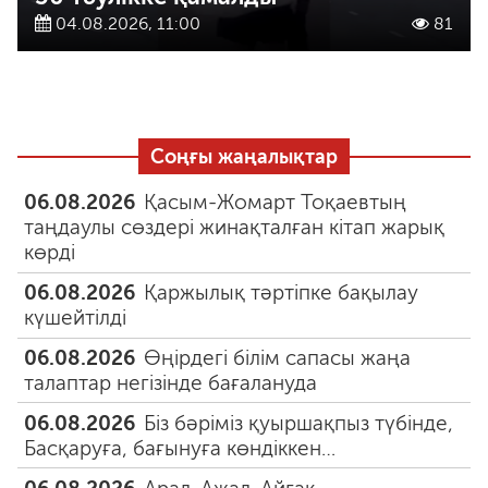
04.08.2026, 11:00
81
Соңғы жаңалықтар
06.08.2026
Қасым-Жомарт Тоқаевтың
таңдаулы сөздері жинақталған кітап жарық
көрді
06.08.2026
Қаржылық тәртіпке бақылау
күшейтілді
06.08.2026
Өңірдегі білім сапасы жаңа
талаптар негізінде бағалануда
06.08.2026
Біз бәріміз қуыршақпыз түбінде,
Басқаруға, бағынуға көндіккен…