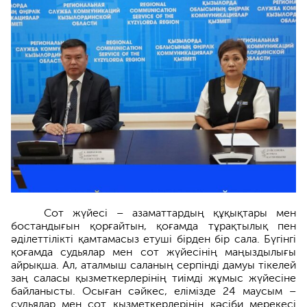
Сот жүйесі – азаматтардың құқықтары мен
бостандығын қорғайтын, қоғамда тұрақтылық пен
әділеттілікті қамтамасыз етуші бірден бір сала. Бүгінгі
қоғамда судьялар мен сот жүйесінің маңыздылығы
айрықша. Ал, аталмыш саланың серпінді дамуы тікелей
заң саласы қызметкерлерінің тиімді жұмыс жүйесіне
байланысты. Осыған сәйкес, елімізде 24 маусым –
судьялар мен сот қызметкерлерінің кәсіби мерекесі