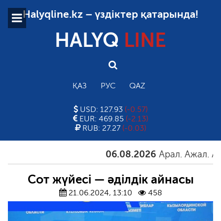
Halyqline.kz – үздіктер қатарында!
HALYQ
LINE
ҚАЗ
РУС
QAZ
USD: 127.93
(-0.57)
EUR: 469.85
(-2.13)
RUB: 27.27
(-0.03)
06.08.2026
Арал. Ажал. Айғақ
Сот жүйесі — әділдік айнасы
21.06.2024, 13:10
458