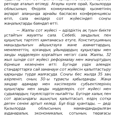
ретінде аталып өтіледі. Атаулы күнге орай, Қызылорда
облысының Өңірлік коммуникациялар қызметінің
ақпарат алаңында арнайы баспасөз конференциясы
өтіп, сала өкілдері сот жүйесіндегі соңғы
жаңалықтарды баяндап өтті.
— Жалпы сот жүйесі – әділдіктің ақ туын биікте
ұстайтын жауапты сала. Себебі, заңдылық пен
құқықтық тәртіпті қамтамасыз етуге, Конституцияның
маңыздылығын айшықтауға және азаматтардың,
мемлекеттің, қоғамдық ұйымдардың құқықтары мен
заңды мүдделерін қорғайтын негізгі сала. Жалпы, 32
жыл ішінде сот жүйесі реформалау мен жаңғыртудың
бірнеше кезеңінен өтті. Бүгінде үздік әлемдік
стандарттарға сай заманауи сот жүйесін қалыптастыру
қарқынды түрде жалғасуда. Соңғы бес жылда 35 заң
әзірленіп, оның 30-ы тұрақты қабылданды. Жаңа
заңдар адамдар мен кәсіпкерлік субъектілерінің
құқықтары мен заңды мүдделерін, сот жүйесі мен
судьялардың тәуелсіздігін нығайтты. Бүгінде халық пен
сот арасындағы ашықтық қалыптасып, елдің сотқа
деген сенімі артып келеді. Бұл бізді қуантады, —
деді
Қызылорда облысының мамандандырылған
ауданаралық экономикалық сотының төрағасы