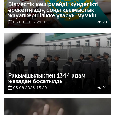
Білместік кешірмейді: күнделікті
әрекетіңіздің соңы қылмыстық
жауапкершілікке ұласуы мүмкін
06.08.2026, 7:00
79
Рақымшылықпен 1344 адам
жазадан босатылды
05.08.2026, 15:20
91