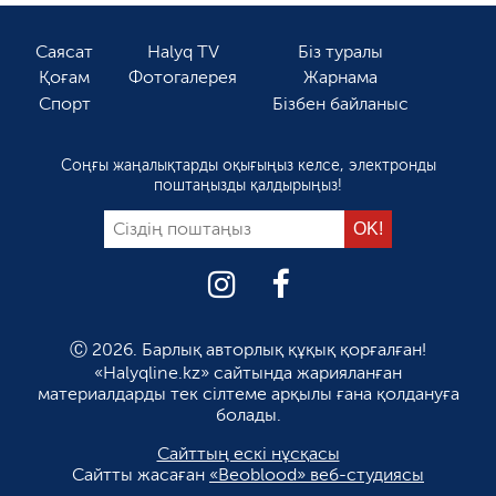
Саясат
Halyq TV
Біз туралы
Қоғам
Фотогалерея
Жарнама
Спорт
Бізбен байланыс
Соңғы жаңалықтарды оқығыңыз келсе, электронды
поштаңызды қалдырыңыз!
Ⓒ 2026. Барлық авторлық құқық қорғалған!
«Halyqline.kz» сайтында жарияланған
материалдарды тек сілтеме арқылы ғана қолдануға
болады.
Сайттың ескі нұсқасы
Сайтты жасаған
«Beoblood» веб-студиясы