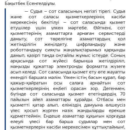
Бақытбек Есенгелдіұлы.
— Судья – сот саласының негізгі тірегі. Судья
және сот саласы қызметкерлерінің кәсіби
мерекесінің бекітілуі – сот саласында қызмет
етушілер үшін үлкен мәртебе. Өйткені, сот
қызметтерінің азаматтарға арнаған сервистерді
дамыту, сот төрелігіне азаматтардың қол
жетімділігін жеңілдету, цифрландыру және
роботтандыру сияқты жаңалықтарымыз қарқынды
дамып, қазіргі таңда оңтайлы жұмыс істеуде. Соның
арқасында сот жүйесі барынша жетілдіріліп,
маңызды құжаттар электронды форматта жүзеге
асып келеді. Сот саласында қызмет ету өте жауапты
екендігі баршаға мәлім. Үлкен істің басын құрап, бар
қажыр-қайратын осы салаға арнайтын сот
қызметкерлерінің еңбегі орасан зор. Дегенмен,
бүгінде сот саласында қызмет ететіндердің 70
пайызын әйел азаматтары құрайды. Отбасы мен
қызметті қатар алып, еліміздің дамуына өлшеусіз
үлес қосып жүрген нәзік жандыларды ерекше
құрметтеймін. Ендеше азаматтар құқығын қорғауда
елеулі үлесі бар барша судьялар мен сот
қызметкерлерін кәсіби мерекесімен құттықтаймын!,