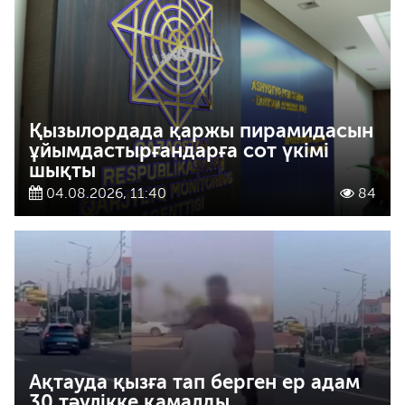
Қызылордада қаржы пирамидасын
ұйымдастырғандарға сот үкімі
шықты
04.08.2026, 11:40
84
Ақтауда қызға тап берген ер адам
30 тәулікке қамалды