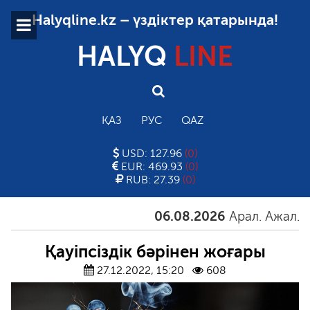
Halyqline.kz – үздіктер қатарында!
HALYQ
LINE
ҚАЗ
РУС
QAZ
USD: 127.96
(0)
EUR: 469.93
(0)
RUB: 27.39
(0)
06.08.2026
Арал. Ажал. Айғ
Қауіпсіздік бәрінен жоғары
27.12.2022, 15:20
608