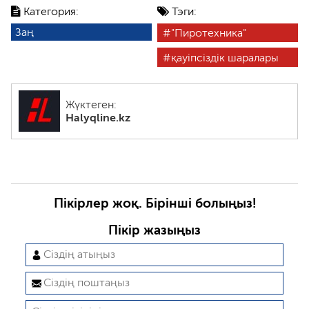
Категория:
Тэги:
Заң
"Пиротехника"
қауіпсіздік шаралары
Жүктеген:
Halyqline.kz
Пікірлер жоқ. Бірінші болыңыз!
Пікір жазыңыз