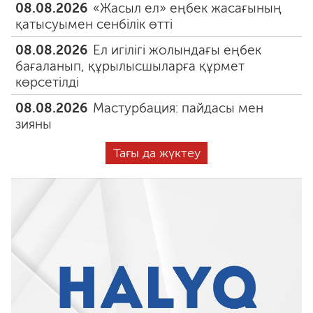
08.08.2026
«Жасыл ел» еңбек жасағының
қатысуымен сенбілік өтті
08.08.2026
Ел игілігі жолындағы еңбек
бағаланып, құрылысшыларға құрмет
көрсетілді
08.08.2026
Мастурбация: пайдасы мен
зияны
Тағы да жүктеу