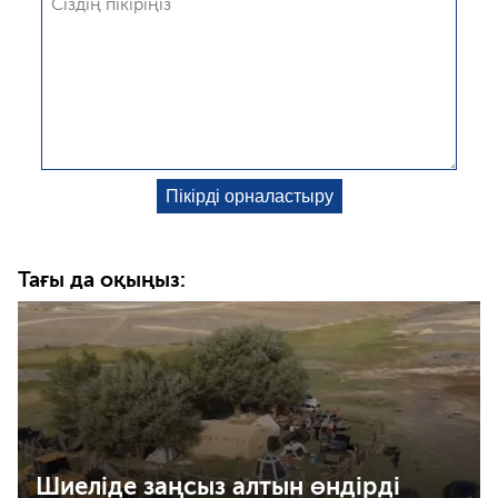
Тағы да оқыңыз:
Шиеліде заңсыз алтын өндірді