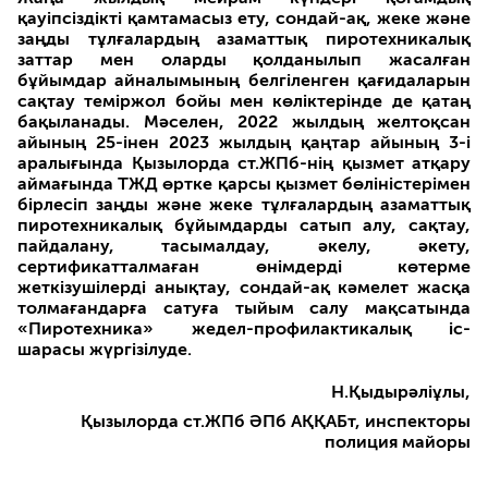
қауіпсіздікті қамтамасыз ету, сондай-ақ, жеке және
заңды тұлғалардың азаматтық пиротехникалық
заттар мен оларды қолданылып жасалған
бұйымдар айналымының белгіленген қағидаларын
сақтау теміржол бойы мен көліктерінде де қатаң
бақыланады. Мәселен, 2022 жылдың желтоқсан
айының 25-інен 2023 жылдың қаңтар айының 3-і
аралығында Қызылорда ст.ЖПб-нің қызмет атқару
аймағында ТЖД өртке қарсы қызмет бөліністерімен
бірлесіп заңды және жеке тұлғалардың азаматтық
пиротехникалық бұйымдарды сатып алу, сақтау,
пайдалану, тасымалдау, әкелу, әкету,
сертификатталмаған өнімдерді көтерме
жеткізушілерді анықтау, сондай-ақ кәмелет жасқа
толмағандарға сатуға тыйым салу мақсатында
«Пиротехника» жедел-профилактикалық іс-
шарасы жүргізілуде.
Н.Қыдырәліұлы,
Қызылорда ст.ЖПб ӘПб АҚҚАБт, инспекторы
полиция майоры