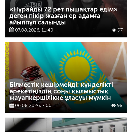
«Нұрайды 72 рет пышақтар едім»
деген пікір жазған ер адамға
айыппұл салынды
07.08.2026, 11:40
97
Білместік кешірмейді: күнделікті
әрекетіңіздің соңы қылмыстық
жауапкершілікке ұласуы мүмкін
06.08.2026, 7:00
98