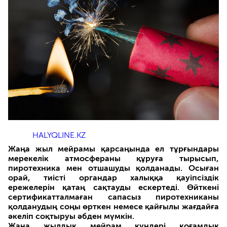
HALYQLINE.KZ
Жаңа жыл мейрамы қарсаңында ел тұрғындары
мерекелік атмосфераны құруға тырысып,
пиротехника мен отшашуды қолданады. Осыған
орай, тиісті органдар халыққа қауіпсіздік
ережелерін қатаң сақтауды ескертеді. Өйткені
сертификатталмаған сапасыз пиротехниканы
қолданудың соңы өрткен немесе қайғылы жағдайға
әкеліп соқтыруы әбден мүмкін.
Жаңа жылдық мейрам күндері қоғамдық