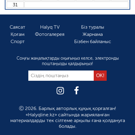
31
Саясат
Halyq TV
Біз туралы
Қоғам
Фотогалерея
Жарнама
Спорт
Бізбен байланыс
Соңғы жаңалықтарды оқығыңыз келсе, электронды
поштаңызды қалдырыңыз!
Ⓒ 2026. Барлық авторлық құқық қорғалған!
«Halyqline.kz» сайтында жарияланған
материалдарды тек сілтеме арқылы ғана қолдануға
болады.