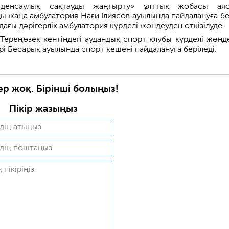
денсаулық сақтауды жаңғырту» ұлттық жобасы аяс
ы жаңа амбулатория Нағи Ілиясов ауылында пайдалануға бер
ағы дәрігерлік амбулатория күрделі жөндеуден өткізілуде.
 Тереңөзек кентіндегі аудандық спорт клубы күрделі жөнд
рі Бесарық ауылында спорт кешені пайдалануға беріледі.
ер жоқ. Бірінші болыңыз!
Пікір жазыңыз