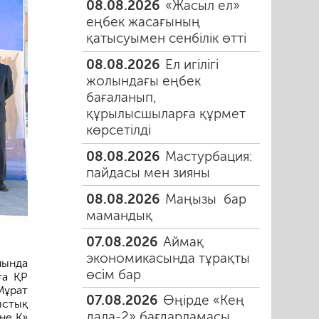
08.08.2026
«Жасыл ел»
еңбек жасағының
қатысуымен сенбілік өтті
08.08.2026
Ел игілігі
жолындағы еңбек
бағаланып,
құрылысшыларға құрмет
көрсетілді
08.08.2026
Мастурбация:
пайдасы мен зияны
08.08.2026
Маңызы бар
мамандық
07.08.2026
Аймақ
экономикасында тұрақты
нында
өсім бар
ға ҚР
Мұрат
07.08.2026
Өңірде «Кең
ыстық
дала-2» бағдарламасы
не К»