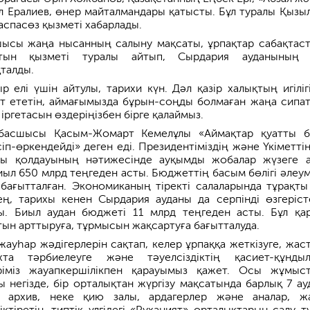
 Ералиев, өнер майталмандары қатысты. Бұл туралы Қызы
аспасөз қызметі хабарлады.
ысы жаңа нысанның салыну мақсаты, ұрпақтар сабақтас
атын қызметі туралы айтып, Сырдария ауданының 
талды.
р елі үшін айтулы, тарихи күн. Дәл қазір халықтың игіліг
 ететін, аймағымызда бұрын-соңды болмаған жаңа сипат
іргетасын өздеріңізбен бірге қалаймыз.
басшысы Қасым-Жомарт Кемелұлы «Аймақтар қуатты б
іп-өркендейді» деген еді. Президентіміздің және Үкіметті
ты қолдауының нәтижесінде ауқымды жобалар жүзеге а
ыл 650 млрд теңгеден асты. Бюджеттің басым бөлігі әлеум
бағытталған. Экономиканың тіректі салаларында тұрақты
ң, тарихы кенен Сырдария ауданы да серпінді өзгеріст
ы. Биыл аудан бюджеті 11 млрд теңгеден асты. Бұл қа
тын арттыруға, тұрмысын жақсартуға бағытталуда.
жауһар жәдігерлерін сақтап, келер ұрпаққа жеткізуге, жас
та тәрбиелеуге және тәуелсіздіктің қасиет-құнды
ріміз жауапкершілікпен қарауымыз қажет. Осы жұмыс
ы негізде, бір орталықтан жүргізу мақсатында барлық 7 ау
а, архив, неке қию залы, ардагерлер және аналар, ж
ктіретін, типтік үлгідегі «Руханият» орталықтарын салу т