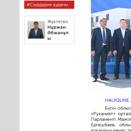
Сырдария ауданы
Жүктеген:
Нұржан
Әбжанұл
ы
HALYQLINE.
Бүгін облы
«Руханият» ортал
Парламенті Мәжіл
Ергешбаев, обл
қоғамдық кеңес т