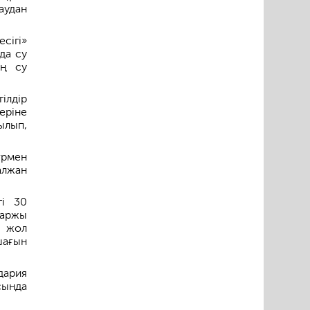
аудан
сігі»
да су
ің су
ілдір
еріне
ылып,
трмен
алжан
гі 30
қаржы
м жол
шағын
дария
сында