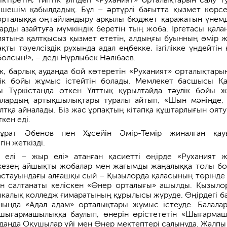
 шешім қабылдадық. Бұл – әртүрлі бағытта қызмет көрсе
орталыққа оңтайландыру арқылы бюджет қаражатын үнемд
арды азайтуға мүмкіндік беретін тың жоба. Іргетасы қала
ятына қалтқысыз қызмет ететін, алдыңғы буынның өмір 
қты тәуелсіздік рухында адал еңбекке, ізгілікке үндейтін 
олсын!», – деді Нұрлыбек Нәлібаев.
ік, барлық ауданда бой көтеретін «Руханият» орталықтары
улік бойы жұмыс істейтін болады. Мемлекет басшысы Қ
 Түркістанда өткен Ұлттық құрылтайда тәулік бойы 
налардың артықшылықтары туралы айтып, «Шын мәнінде, 
ұлтқа айналады. Біз жас ұрпақтың кітапқа құштарлығын оят
кен еді.
рат Әбенов пен Хұсейін Әмір-Темір жиналған қау
егін жеткізді.
 елі – жыр елі» атанған қасиетті өңірде «Руханият 
 кезең айшықты жобалар мен жағымды жаңалыққа толы бо
стауындағы алғашқы сый – Қызылорда қаласының төрінде
ен салтанаты келіскен «Өнер орталығы» ашылды. Қызыло
калық колледж ғимаратының құрылысы жүруде. Өңірдегі б
нында «Адал адам» орталықтары жұмыс істеуде. Балала
 шығармашылыққа баулып, өнерін өрістететін «Шығарма
уданда Оқушылар үйі мен Өнер мектептері салынуда. Жалпы