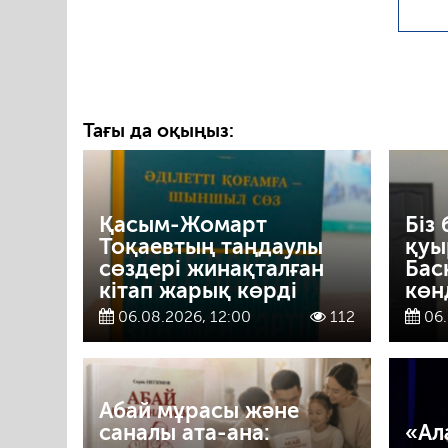
Тағы да оқыңыз:
Қасым-Жомарт
Біз 
Тоқаевтың таңдаулы
қуы
сөздері жинақталған
Бас
кітап жарық көрді
көн
06.08.2026, 12:00
112
06.
Абай мұрасы және
саналы ата-ана:
«Ал