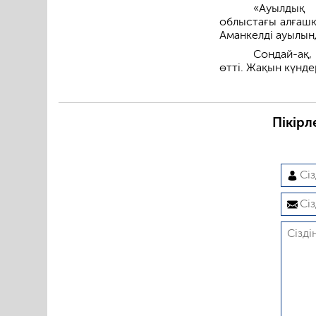
«Ауылдық 
облыстағы алғашқ
Аманкелді ауылынд
Сондай-ақ,
өтті. Жақын күнде
Пікірл