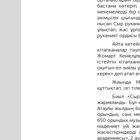
бастама көтеріп,
мекемелерді бір 
әкімшілік шығынд
нысан Сыр рухани
ұлықтап, жас ұрпа
руханият ордасы б
Айта кетей
кітапханалар тә
Жомарт Кемелұлы
істейтін кітапха
оқитын ел зиялы 
керек» деп атап өт
Жиында Мұ
құттықтап, ізгі тіл
Биыл «Сыр
жарияланды. Бұл
Атаулы жылдың ба
орындық, сәні м
650 орындық музы
мәдениет үйі жа
жасөспірімдерді
академиясы», 2 а