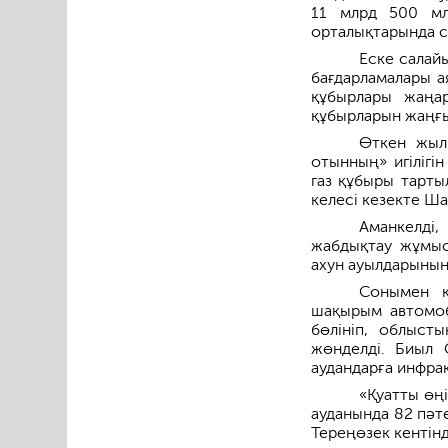
11 млрд 500 мл
орталықтарында с
Еске салайы
бағдарламалары а
құбырлары жаңар
құбырларын жаңғ
Өткен жылы
отынның» игілігі
газ құбыры тарты
келесі кезекте Ш
Аманкелді
жабдықтау жұмыст
ахун ауылдарының
Сонымен қ
шақырым автомоб
бөлініп, облыст
жөнделді. Биыл
аудандарға инфра
«Қуатты өң
ауданында 82 пәте
Тереңөзек кентін