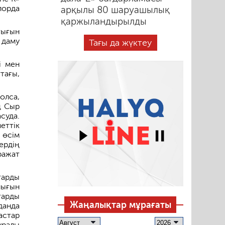
лорда
арқылы 80 шаруашылық
қаржыландырылды
тығын
даму
Тағы да жүктеу
і мен
тағы,
олса,
ң Сыр
суда.
еттік
 өсім
ердің
ражат
тарды
лығын
тарды
Жаңалықтар мұрағаты
данда
астар
уралы