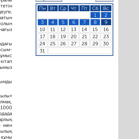
тетін
Пн
Вт
Ср
Чт
Пт
Сб
Вс
еуге,
1
2
натын
3
4
5
6
7
8
9
жолын
нағыз
10
11
12
13
14
15
16
17
18
19
20
21
22
23
ндағы
24
25
26
27
28
29
30
асым-
31
жұмыс
кітап
уымыз
ымды
жылы»
лмақ.
 1000
рдада
арлық
р мен
шылық
 құны