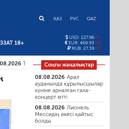
E
ҚАЗ
РУС
QAZ
USD: 127.96
(0)
ЗЗАТ 18+
EUR: 469.93
(0)
RUB: 27.39
(0)
Тамыздағы таңғы түтін
06.08.2026
Құмарлық эп
Соңғы жаңалықтар
08.08.2026
Арал
ң
ауданында құрылысшылар
күніне арналған гала-
концерт өтті
08.08.2026
Лионель
Мессидің әкесі қайтыс
болды