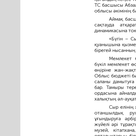
ТС басшысы Абзал
облысы әкімінің б
Аймақ басш
сақтауда атқар
динамикасына тоқ
«Бүгін – Сы
қуанышына қызмет
бірегей нысанның 
Мемлекет 
бүкіл мемлекет өс
өңіріне жан-жақ
Облыс бюджеті би
саланы дамытуға 
бар. Тамыры тере
ордасына айналд
халықтың әл-ауқа
Сыр елінің 
отаншылдық рух
ұғындыруға әрбі
жүйелі әрі тұрақт
музей, кітапхан
орталықтарын бірі