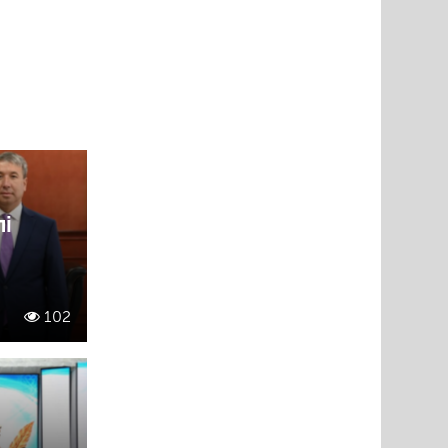
лі
102