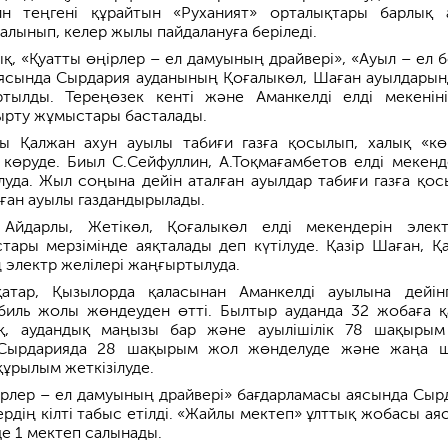
н теңгені құрайтын «Руханият» орталықтары барлық 
алынып, келер жылы пайдалануға беріледі.
қ, «Қуатты өңірлер – ел дамуының драйвері», «Ауыл – ел бе
ясында Сырдария ауданының Қоғалыкөл, Шаған ауылдарын
тылды. Тереңөзек кенті және Аманкелді елді мекенін
ырту жұмыстары басталады.
 Қалжан ахун ауылы табиғи газға қосылып, халық «көг
н көруде. Биыл С.Сейфуллин, А.Тоқмағамбетов елді мекенд
луда. Жыл соңына дейін аталған ауылдар табиғи газға қос
аған ауылы газдандырылады.
, Айдарлы, Жетікөл, Қоғалыкөл елді мекендерін элек
ары мерзімінде аяқталады деп күтілуде. Қазір Шаған, Қ
 электр желілері жаңғыртылуда.
атар, Қызылорда қаласынан Аманкелді ауылына дейін
иль жолы жөндеуден өтті. Былтыр ауданда 32 жобаға 
ық, аудандық маңызы бар және ауылішілік 78 шақыры
 Сырдарияда 28 шақырым жол жөнделуде және жаңа 
құрылым жеткізілуде.
ірлер – ел дамуының драйвері» бағдарламасы аясында Сыр
рдің кілті табыс етілді. «Жайлы мектеп» ұлттық жобасы ая
де 1 мектеп салынады.