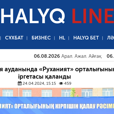
HALYQ
LIN
СҰХБАТ
БИЗНЕС
HL
HALYQ БЕТ
ЛӘ
06.08.2026
Арал. Ажал. Айғақ
06.08.2026
я ауданында «Руханият» орталығыны
іргетасы қаланды
24.04.2024, 15:15
459