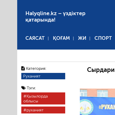
Halyqline.kz – үздіктер
қатарында!
САЯСАТ
ҚОҒАМ
ЖИ
СПОРТ
Категория:
Сырдари
Руханият
Тэги:
Қызылорда
облысы
руханият