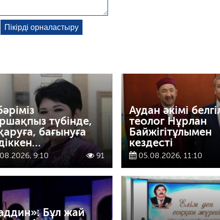
бәріміз
Аудан әкімі белгі
ршақпыз түбінде,
теолог Нұрлан
қаруға, бағынуға
Байжігітұлымен
діккен…
кездесті
08.2026, 9:10
91
05.08.2026, 11:10
аддин»: Бұл жай