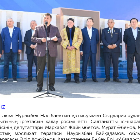
KZ
с әкімі Нұрлыбек Нәлібаевтың қатысуымен Сырдария ауда
ығының іргетасын қалау рәсімі өтті. Салтанатты іс-шара
ісінің депутаттары Мархабат Жайымбетов, Мұрат Әбенов, 
ыстық мәслихат төрағасы Наурызбай Байқадамов, обл
өрағасы Әріп Хожбанов, Қазақстанның Еңбек Ері, «Абзал жә