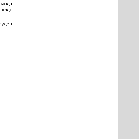
ында
ілді.
еуден