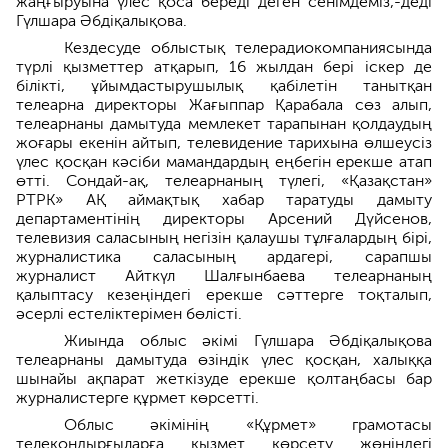
жаңғыруына үлес қоса береді деген сенімдеміз,-деді
Гүлшара Әбдіқалықова.
Кездесуде облыстық телерадиокомпаниясында
түрлі қызметтер атқарып, 16 жылдан бері іскер де
білікті, ұйымдастырушылық қабілетін танытқан
телеарна директоры Жағыппар Қарабала сөз алып,
телеарнаны дамытуда мемлекет тарапынан қолдаудың
жоғары екенін айтып, телевидение тарихына өлшеусіз
үлес қосқан кәсіби мамандардың еңбегін ерекше атап
өтті. Сондай-ақ, телеарнаның түлегі, «Қазақстан»
РТРК» АҚ аймақтық хабар таратуды дамыту
департаментінің директоры Арсений Дүйсенов,
телевизия саласының негізін қалаушы тұлғалардың бірі,
журналистика саласының ардагері, сарапшы
журналист Айткүл Шалғынбаева телеарнаның
қалыптасу кезеңіндегі ерекше сәттерге тоқталып,
әсерлі естеліктерімен бөлісті.
Жиында облыс әкімі Гүлшара Әбдіқалықова
телеарнаны дамытуда өзіндік үлес қосқан, халыққа
шынайы ақпарат жеткізуде ерекше қолтаңбасы бар
журналистерге құрмет көрсетті.
Облыс әкімінің «Құрмет» грамотасы
телеқондырғыларға қызмет көрсету жөніндегі