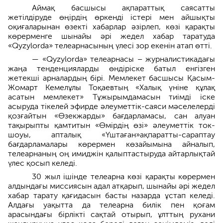
Аймақ басшысы ақпараттық саясатты
жетілдіруде өңірдің өркенді істері мен айшықты
оқиғаларынан өзекті хабарлар әзірлеп, көзі қарақты
көрерменге шынайы әрі жедел хабар таратуда
«Qyzylorda» телеарнасының үлесі зор екенін атап өтті.
— «Qyzylorda» телеарнасы – журналистикадағы
жаңа тенденцияларды өндіріске батыл енгізген
жетекші арналардың бірі. Мемлекет басшысы Қасым-
Жомарт Кемелұлы Тоқаевтың «Халық үніне құлақ
асатын мемлекет» Тұжырымдамасын тиімді іске
асыруда тікелей эфирде әлеуметтік-саяси мәселелерді
қозғайтын «Өзекжарды» бағдарламасы, сан алуан
тақырыпты қамтитын «Өмірдің өзі» әлеуметтік ток-
шоуы, апталық «Үштаған»ақпаратты-сараптау
бағдарламалары көрермен көзайымына айналып,
телеарнаның оң имиджін қалыптастыруда айтарлықтай
үлес қосып келеді.
30 жыл ішінде телеарна көзі қарақты көрермен
алдындағы миссиясын адал атқарып, шынайы әрі жедел
хабар тарату қағидасын басты назарда ұстап келеді.
Алдағы уақытта да телеарна билік пен қоғам
арасындағы бірлікті сақтай отырып, ұлттың рухани