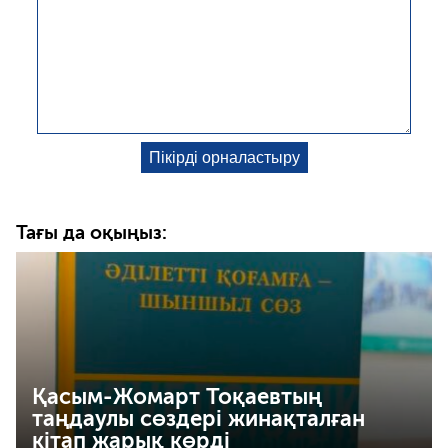
Тағы да оқыңыз:
Қасым-Жомарт Тоқаевтың
таңдаулы сөздері жинақталған
кітап жарық көрді