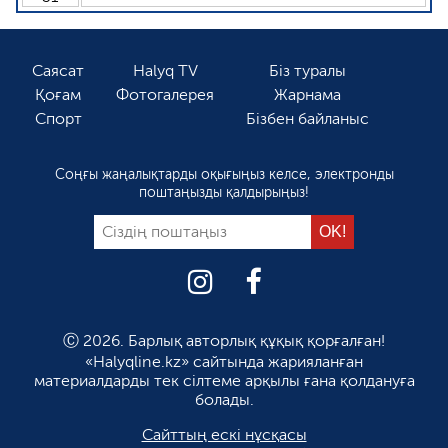
Саясат
Halyq TV
Біз туралы
Қоғам
Фотогалерея
Жарнама
Спорт
Бізбен байланыс
Соңғы жаңалықтарды оқығыңыз келсе, электронды
поштаңызды қалдырыңыз!
Ⓒ 2026. Барлық авторлық құқық қорғалған!
«Halyqline.kz» сайтында жарияланған
материалдарды тек сілтеме арқылы ғана қолдануға
болады.
Сайттың ескі нұсқасы