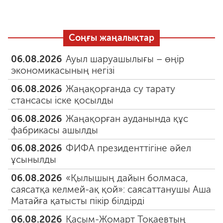
Соңғы жаңалықтар
06.08.2026
Ауыл шаруашылығы – өңір
экономикасының негізі
06.08.2026
Жаңақорғанда су тарату
стансасы іске қосылды
06.08.2026
Жаңақорған ауданында құс
фабрикасы ашылды
06.08.2026
ФИФА президенттігіне әйел
ұсынылды
06.08.2026
«Қылышың дайын болмаса,
саясатқа келмей-ақ қой»: саясаттанушы Аша
Матайға қатысты пікір білдірді
06.08.2026
Қасым-Жомарт Тоқаевтың