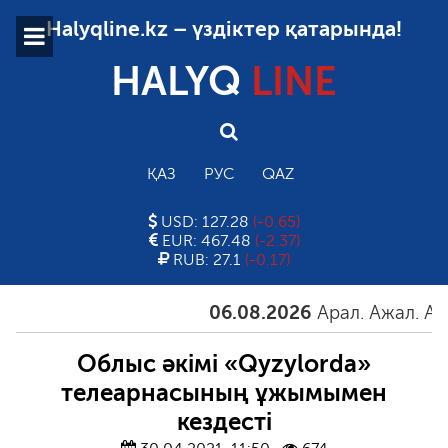
Halyqline.kz – үздіктер қатарында!
HALYQ
LINE
ҚАЗ
РУС
QAZ
USD: 127.28
(-0.65)
EUR: 467.48
(-2.37)
RUB: 27.1
(-0.17)
06.08.2026
Арал. Ажал. Айғақ
Облыс әкімі «Qyzylorda»
телеарнасының ұжымымен
кездесті