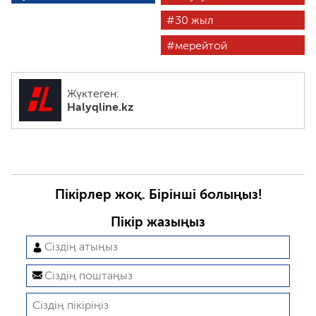
30 жыл
мерейтой
Жүктеген:
Halyqline.kz
Пікірлер жоқ. Бірінші болыңыз!
Пікір жазыңыз