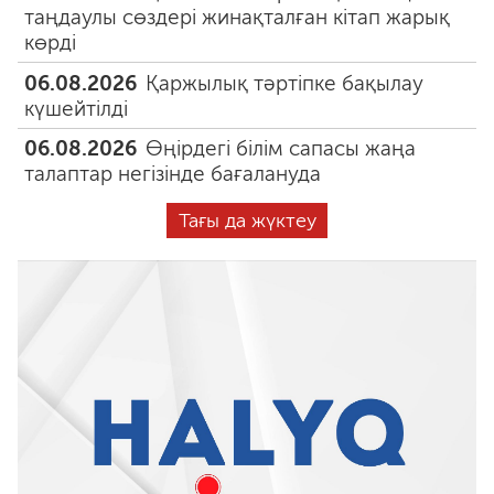
таңдаулы сөздері жинақталған кітап жарық
көрді
06.08.2026
Қаржылық тәртіпке бақылау
күшейтілді
06.08.2026
Өңірдегі білім сапасы жаңа
талаптар негізінде бағалануда
Тағы да жүктеу