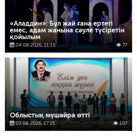
«Аладдин»: Бұл жай ғана ертегі
емес, адам жанына сәуле түсіретін
қойылым
04.08.2026, 11:15
77
Облыстық мүшәйра өтті
03.08.2026, 17:15
107