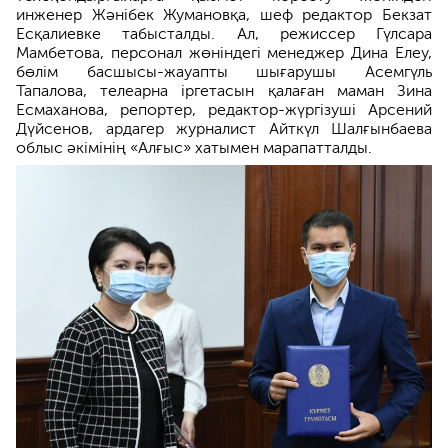
инженер Жәнібек Жумановқа, шеф редактор Бекзат
Есқалиевке табысталды. Ал, режиссер Гүлсара
Мамбетова, персонал жөніндегі менеджер Дина Елеу,
бөлім басшысы-жауапты шығарушы Асемгүль
Тапалова, телеарна іргетасын қалаған маман Зина
Есмаханова, репортер, редактор-жүргізуші Арсений
Дүйсенов, ардагер журналист Айткүл Шалғынбаева
облыс әкімінің «Алғыс» хатымен марапатталды.