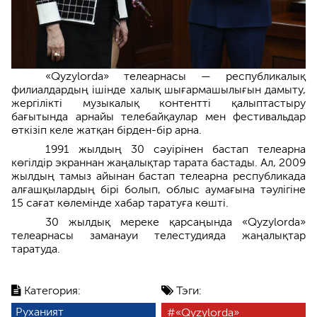
«Qyzylorda» телеарнасы — республикалық
филиалдардың ішінде халық шығармашылығын дамыту,
жергілікті музыкалық контентті қалыптастыру
бағытында арнайы телебайқаулар мен фестивальдар
өткізіп келе жатқан бірден-бір арна.
1991 жылдың 30 сәуірінен бастап телеарна
көгілдір экраннан жаңалықтар тарата бастады. Ал, 2009
жылдың тамыз айынан бастап телеарна республикада
алғашқылардың бірі болып, облыс аумағына тәулігіне
15 сағат көлемінде хабар таратуға көшті.
30 жылдық мереке қарсаңында «Qyzylorda»
телеарнасы заманауи телестудияда жаңалықтар
таратуда.
Категория:
Тэги:
Руханият
«Qyzylorda»