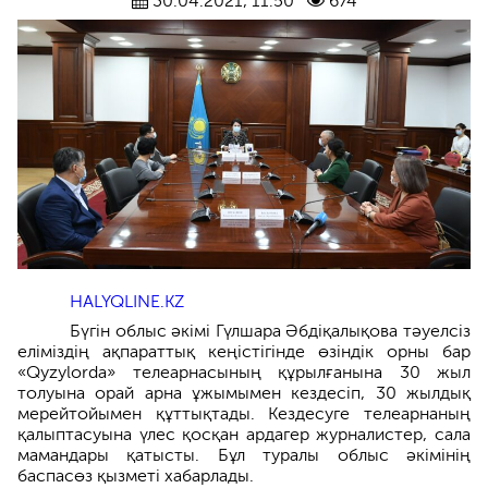
30.04.2021, 11:50
674
HALYQLINE.KZ
Бүгін облыс әкімі Гүлшара Әбдіқалықова тәуелсіз
еліміздің ақпараттық кеңістігінде өзіндік орны бар
«Qyzylorda» телеарнасының құрылғанына 30 жыл
толуына орай арна ұжымымен кездесіп, 30 жылдық
мерейтойымен құттықтады. Кездесуге телеарнаның
қалыптасуына үлес қосқан ардагер журналистер, сала
мамандары қатысты. Бұл туралы облыс әкімінің
баспасөз қызметі хабарлады.