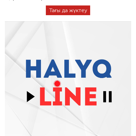
Тағы да жүктеу