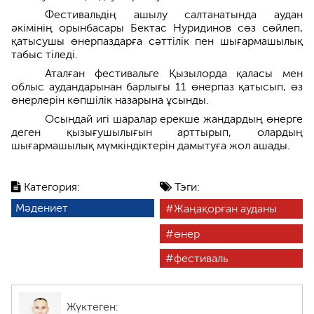
Фестивальдің ашылу салтанатында аудан
әкімінің орынбасары Бектас Нуридинов сөз сөйлеп,
қатысушы өнерпаздарға сәттілік пен шығармашылық
табыс тіледі.
Аталған фестивальге Қызылорда қаласы мен
облыс аудандарынан барлығы 11 өнерпаз қатысып, өз
өнерлерін көпшілік назарына ұсынды.
Осындай игі шаралар ерекше жандардың өнерге
деген қызығушылығын арттырып, олардың
шығармашылық мүмкіндіктерін дамытуға жол ашады.
Категория:
Тэги:
Мәдениет
Жаңақорған ауданы
өнер
фестиваль
Жүктеген: