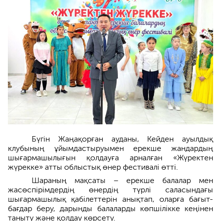
Бүгін Жаңақорған ауданы, Кейден ауылдық
клубының ұйымдастыруымен ерекше жандардың
шығармашылығын қолдауға арналған «Жүректен
жүрекке» атты облыстық өнер фестивалі өтті.
Шараның мақсаты – ерекше балалар мен
жасөспірімдердің өнердің түрлі саласындағы
шығармашылық қабілеттерін анықтап, оларға бағыт-
бағдар беру, дарынды балаларды көпшілікке кеңінен
таныту және қолдау көрсету.