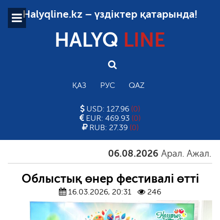
Halyqline.kz – үздіктер қатарында!
HALYQ
LINE
ҚАЗ
РУС
QAZ
USD: 127.96
(0)
EUR: 469.93
(0)
RUB: 27.39
(0)
06.08.2026
Арал. Ажал. Айға
Облыстық өнер фестивалі өтті
16.03.2026, 20:31
246