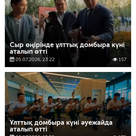
Сыр өңірінде ұлттық домбыра күні
аталып өтті
05.07.2026, 23:22
157
Ұлттық домбыра күні әуежайда
аталып өтті