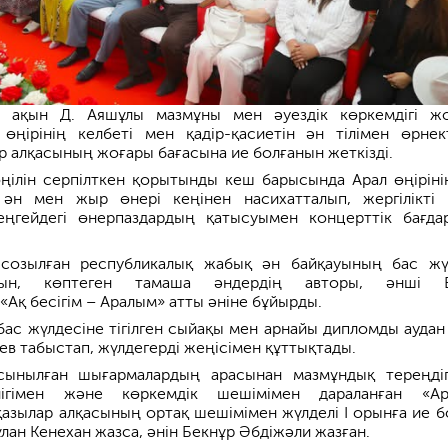
е ақын Д. Аяшұлы мазмұны мен әуездік көркемдігі ж
 өңірінің келбеті мен қадір-қасиетін ән тілімен өрнек
р алқасының жоғары бағасына ие болғанын жеткізді.
өңілін серпілткен қорытынды кеш барысында Арал өңіріні
ән мен жыр өнері кеңінен насихатталып, жергілікті
еңгейдегі өнерпаздардың қатысуымен концерттік бағда
 созылған республикалық жабық ән байқауының бас жү
қын, көптеген тамаша әндердің авторы, әнші Е
Ақ бесігім – Аралым» атты әніне бұйырды.
бас жүлдесіне тігілген сыйақы мен арнайы дипломды аудан 
в табыстап, жүлдегерді жеңісімен құттықтады.
сынылған шығармалардың арасынан мазмұндық тереңдіг
лігімен және көркемдік шешімімен дараланған «А
қазылар алқасының ортақ шешімімен жүлделі І орынға ие б
лан Кенехан жазса, әнін Бекнұр Әбдіжәли жазған.