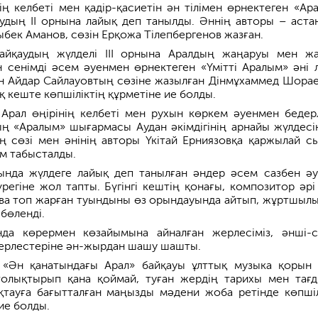
нің келбеті мен қадір-қасиетін ән тілімен өрнектеген «Ар
дың ІІ орнына лайық деп танылды. Әннің авторы – аста
бек Аманов, сөзін Ерқожа Тілепбергенов жазған.
айқаудың жүлделі ІІІ орнына Аралдың жаңаруы мен ж
 сенімді әсем әуенмен өрнектеген «Үмітті Аралым» әні 
н Айдар Сайлауовтың сөзіне жазылған Дінмұхаммед Шора
 кеште көпшіліктің құрметіне ие болды.
 Арал өңірінің келбеті мен рухын көркем әуенмен бедер
ың «Аралым» шығармасы Аудан әкімдігінің арнайы жүлдесі
 сөзі мен әнінің авторы Үкітай Ерниязовқа қаржылай с
м табысталды.
нда жүлдеге лайық деп танылған әндер әсем сазбен әу
егіне жол тапты. Бүгінгі кештің қонағы, композитор әрі
ва топ жарған туындыны өз орындауында айтып, жұртшыл
бөленді.
да көрермен көзайымына айналған жерлесіміз, әнші-с
жерлестеріне ән-жырдан шашу шашты.
 «Ән қанатындағы Арал» байқауы ұлттық музыка қорын
олықтырып қана қоймай, туған жердің тарихы мен тағ
тауға бағытталған маңызды мәдени жоба ретінде көпшіл
ие болды.