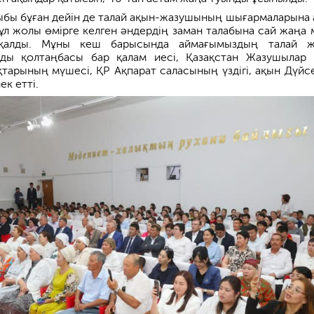
ыбы бұған дейін де талай ақын-жазушының шығармаларына 
Бұл жолы өмірге келген әндердің заман талабына сай жаңа 
қалды. Мұны кеш барысында аймағымыздың талай ж
ды қолтаңбасы бар қалам иесі, Қазақстан Жазушылар
тарының мүшесі, ҚР Ақпарат саласының үздігі, ақын Дүйс
ек етті.