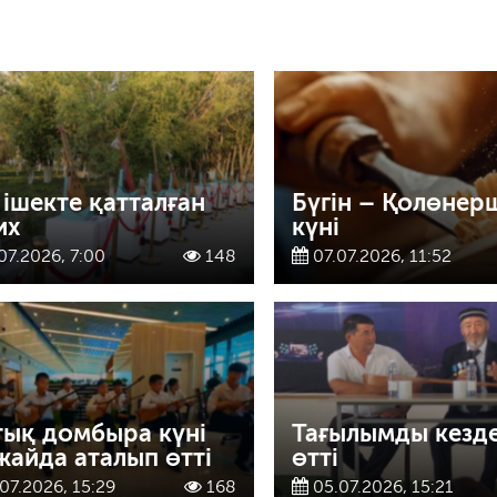
 ішекте қатталған
Бүгін – Қолөнер
их
күні
07.2026, 7:00
148
07.07.2026, 11:52
тық домбыра күні
Тағылымды кезд
жайда аталып өтті
өтті
07.2026, 15:29
168
05.07.2026, 15:21