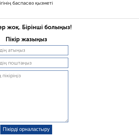
ігінің баспасөз қызметі
ер жоқ. Бірінші болыңыз!
Пікір жазыңыз