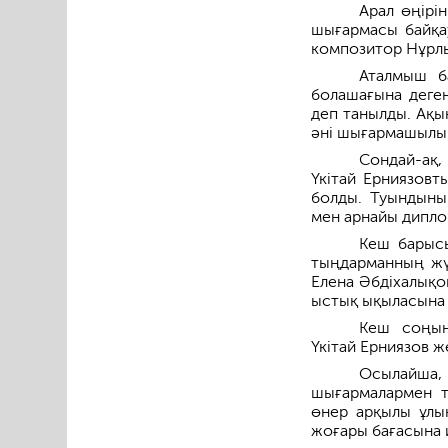
Арал өңірі
шығармасы байқау
композитор Нұрлы
Аталмыш б
болашағына деген
деп танылды. Ақы
әні шығармашылық
Сондай-ақ,
Үкітай Ерниязовт
болды. Туындының
мен арнайы дипло
Кеш барысы
тыңдарманның жүр
Елена Әбдіхалықо
ыстық ықыласына 
Кеш соңын
Үкітай Ерниязов 
Осылайша,
шығармалармен т
өнер арқылы ұлық
жоғары бағасына 