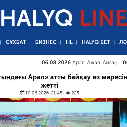
HALYQ
LIN
СҰХБАТ
БИЗНЕС
HL
HALYQ БЕТ
ЛӘ
06.08.2026
Арал. Ажал. Айғақ
06.08.20
тындағы Арал» атты байқау өз мәресі
жетті
10.06.2026, 21:45
223