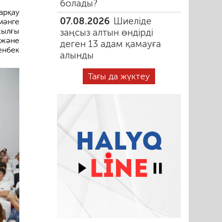
болады?
арқау
07.08.2026
Шиеліде
мәнге
ылғы
заңсыз алтын өндірді
 және
деген 13 адам қамауға
енбек
алынды
Тағы да жүктеу