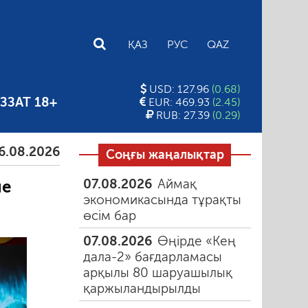
E
ҚАЗ
РУС
QAZ
USD: 127.96
(0.68)
ЗЗАТ 18+
EUR: 469.93
(2.45)
RUB: 27.39
(0.29)
26
Тамыздағы таңғы түтін
06.08.2026
Құмарлық
Соңғы жаңалықтар
07.08.2026
Аймақ
не
экономикасында тұрақты
өсім бар
07.08.2026
Өңірде «Кең
дала-2» бағдарламасы
арқылы 80 шаруашылық
қаржыландырылды