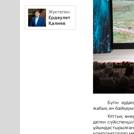
Жүктеген:
Ердәулет
Қалиев
Бүгін ауда
жабық ән байқауы
Ұлттық өне
деген сүйіспенші
ұйымдастырылға
композиторлар ме