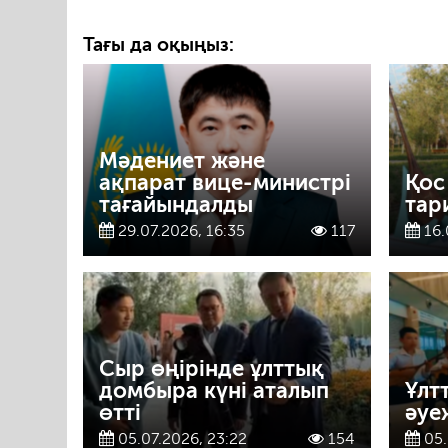
Тағы да оқыңыз:
Мәдениет және
ақпарат вице-министрі
Қос
тағайындалды
тар
29.07.2026, 16:35
117
16.
Сыр өңірінде ұлттық
домбыра күні аталып
Ұлт
өтті
әуе
05.07.2026, 23:22
154
05.