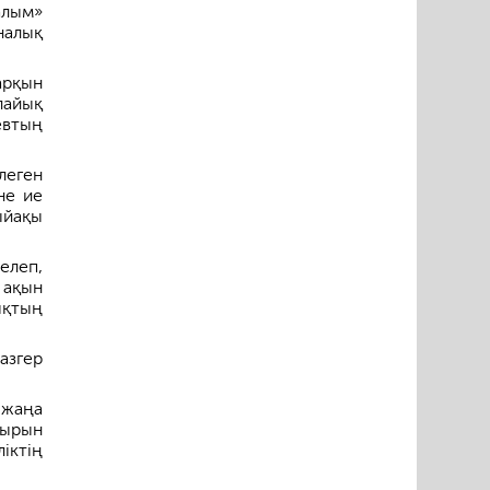
алым»
налық
арқын
лайық
евтың
леген
не ие
ыйақы
елеп,
 ақын
ықтың
азгер
 жаңа
дырын
іктің