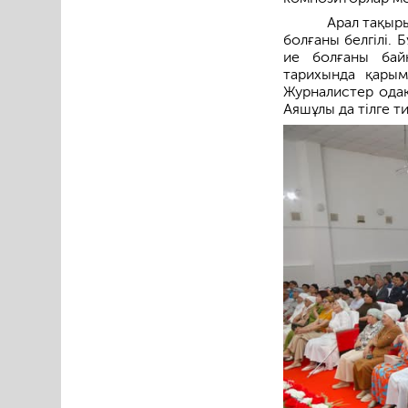
Арал тақыр
болғаны белгілі. 
ие болғаны бай
тарихында қарым
Журналистер одақ
Аяшұлы да тілге ти