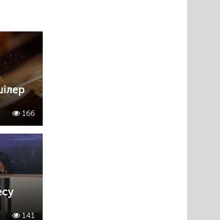
шілер
166
есу
141