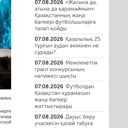
07.08.2026
«Жасына да,
атына да қарамаймын»:
Қазақстанның жаңа
бапкері футболшыларға
талап қойды
07.08.2026
Қазалылық 25
тұрғын аудан әкімінен не
сұрады?
07.08.2026
Мемлекеттік
грант конкурсының
нәтижесі шықты
07.08.2026
Футболдан
Қазақстан құрамасын
калық
жаңа бапкер
жаттықтырады
жерге
07.08.2026
Дауыс беру
тында
есқой
учаскесін қалай табуға