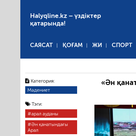
Halyqline.kz – үздіктер
қатарында!
САЯСАТ
ҚОҒАМ
ЖИ
СПОРТ
Категория:
«Ән қана
Мәдениет
Тэги:
арал ауданы
Ән қанатындағы
Арал