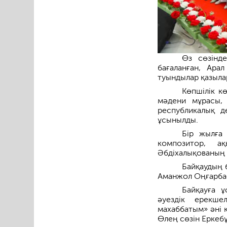
Өз сөзінд
бағаланған, Арал
туындылар қазыла
Көпшілік к
мәдени мұрасы, 
республикалық д
ұсынылды.
Бір жылға
композитор, а
Әбдіхалықованың «
Байқаудың 
Аманжол Оңғарбае
Байқауға ұ
әуездік ерекше
махаббатым» әні 
Өлең сөзін Еркебұ