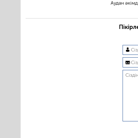
Аудан әкімд
Пікірл