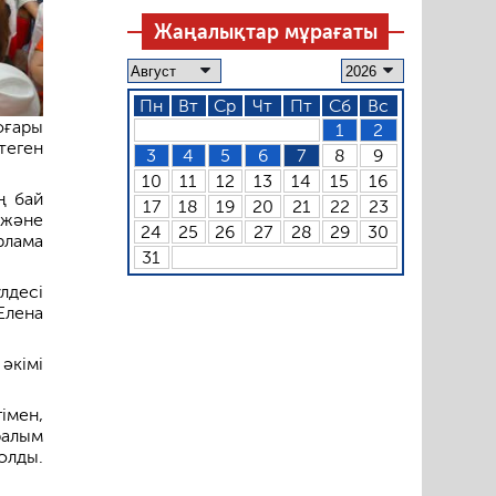
Жаңалықтар мұрағаты
Пн
Вт
Ср
Чт
Пт
Сб
Вс
оғары
1
2
теген
3
4
5
6
7
8
9
10
11
12
13
14
15
16
ң бай
17
18
19
20
21
22
23
 және
24
25
26
27
28
29
30
рлама
31
лдесі
лена
әкімі
імен,
ралым
олды.