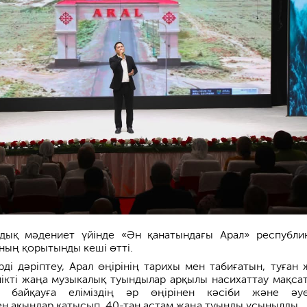
ндық мәдениет үйінде «Ән қанатындағы Арал» республи
ның қорытынды кеші өтті.
рді дәріптеу, Арал өңірінің тарихы мен табиғатын, туған 
лікті жаңа музыкалық туындылар арқылы насихаттау мақса
н байқауға еліміздің әр өңірінен кәсіби және әу
н ақындар қатысып, 40-тан астам жаңа туынды ұсынылды.