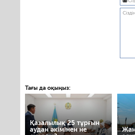
Тағы да оқыңыз:
Қазалылық 25 тұрғын
аудан әкімінен не
Жаң