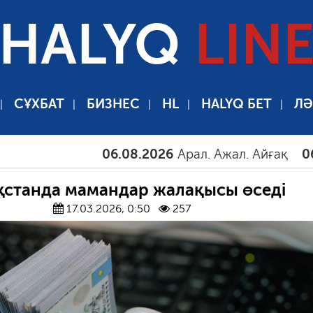
HALYQ
LIN
СҰХБАТ
БИЗНЕС
HL
HALYQ БЕТ
ЛӘ
06.08.2026
Арал. Ажал. Айғақ
06.08.2
қстанда мамандар жалақысы өседі
17.03.2026, 0:50
257