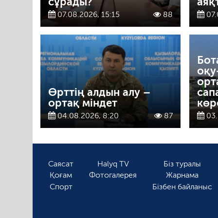
сұрады?
аяқ
07.08.2026, 15:15
88
07.
Бот
оқу
орт
Өрттің алдын алу –
сап
ортақ міндет
көр
04.08.2026, 8:20
87
03.
Саясат
Halyq TV
Біз туралы
Қоғам
Фотогалерея
Жарнама
Спорт
Бізбен байланыс