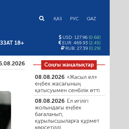
E
ҚАЗ
РУС
QAZ
USD: 127.96
(0.68)
ЗЗАТ 18+
EUR: 469.93
(2.45)
RUB: 27.39
(0.29)
026
Тамыздағы таңғы түтін
06.08.2026
Құмарлық
Соңғы жаңалықтар
08.08.2026
«Жасыл ел»
еңбек жасағының
қатысуымен сенбілік өтті
08.08.2026
Ел игілігі
жолындағы еңбек
бағаланып,
құрылысшыларға құрмет
көрсетілді