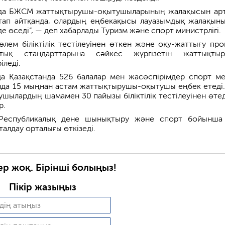
нда БЖСМ жаттықтырушы-оқытушыларының жалақысын ар
Атап айтқанда, олардың еңбекақысы лауазымдық жалақын
 өседі”, — деп хабарлады Туризм және спорт министрлігі.
лем біліктілік тестілеуінен өткен және оқу-жаттығу про
тық стандарттарына сәйкес жүргізетін жаттықтыр
іледі.
ңда Қазақстанда 526 балалар мен жасөспірімдер спорт ме
нда 15 мыңнан астам жаттықтырушы-оқытушы еңбек етеді
шылардың шамамен 30 пайызы біліктілік тестілеуінен өтед
р.
і Республикалық дене шынықтыру және спорт бойынша
талдау орталығы өткізеді.
ер жоқ. Бірінші болыңыз!
Пікір жазыңыз