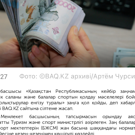
басшысы «Қазақстан Республикасының кейбір заңна
тік саланы және балалар спортын қолдау мәселелері бо
олықтырулар енгізу туралы» заңға қол қойды, деп хабар
ісі BAQ.KZ сайтына сілтеме жасап.
Мемлекет басшысының тапсырмасын орындау аяс
атты Туризм және спорт министрлігі әзірлеген. Заң балала
порт мектептерін (БЖСМ) жан басына шаққандағы нормат
есіне кезең-кезеңімен көшіруді көздейді.