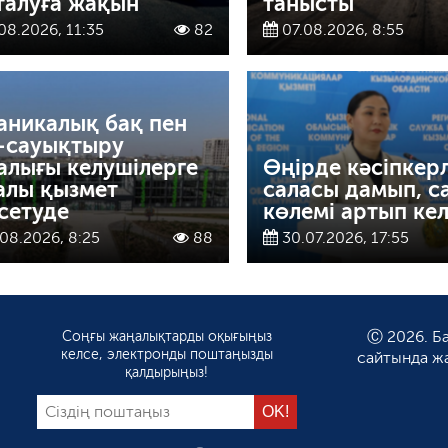
талуға жақын
танысты
08.2026, 11:35
82
07.08.2026, 8:55
аникалық бақ пен
-сауықтыру
алығы келушілерге
Өңірде кәсіпкерл
алы қызмет
саласы дамып, с
сетуде
көлемі артып кел
08.2026, 8:25
88
30.07.2026, 17:55
Соңғы жаңалықтарды оқығыңыз
Ⓒ 2026. Ба
келсе, электронды поштаңызды
сайтында ж
қалдырыңыз!