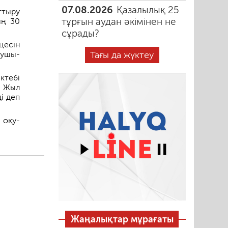
07.08.2026
Қазалылық 25
ттыру
тұрғын аудан әкімінен не
ың 30
сұрады?
цесін
Тағы да жүктеу
ушы-
ктебі
. Жыл
і деп
 оқу-
Жаңалықтар мұрағаты