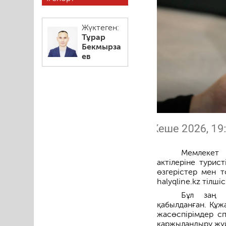
Жүктеген:
Тұрар
Бекмырза
ев
Мемлекет 
актілеріне турис
өзгерістер мен т
halyqline.kz тілш
Бұл заң 
қабылданған. Құж
жасөспірімдер с
қаржыландыру жүй