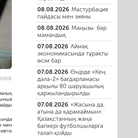
08.08.2026
Мастурбация:
пайдасы мен зияны
08.08.2026
Маңызы бар
мамандық
07.08.2026
Аймақ
экономикасында тұрақты
өсім бар
07.08.2026
Өңірде «Кең
дала-2» бағдарламасы
арқылы 80 шаруашылық
қаржыландырылды
малық
йынша
07.08.2026
«Жасына да,
лайды
атына да қарамаймын»:
Қазақстанның жаңа
ында
р мен
бапкері футболшыларға
ивтік
талап қойды