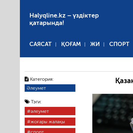
Halyqline.kz – үздіктер
қатарында!
САЯСАТ
ҚОҒАМ
ЖИ
СПОРТ
Категория:
Қаза
Әлеумет
Тэги:
әлеумет
жоғары жалақы
спорт