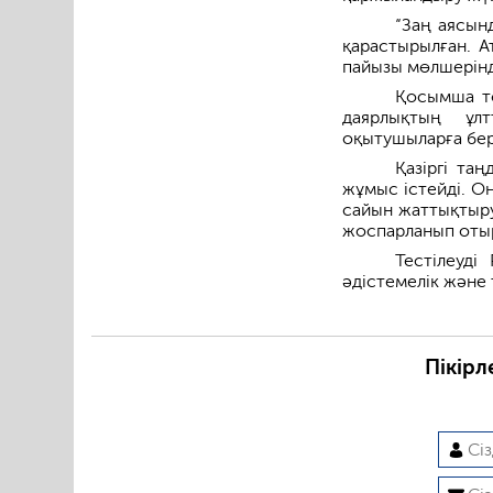
“Заң аясы
қарастырылған. 
пайызы мөлшерінде
Қосымша тө
даярлықтың ұлт
оқытушыларға бер
Қазіргі та
жұмыс істейді. О
сайын жаттықтыру
жоспарланып оты
Тестілеуд
әдістемелік және 
Пікірл