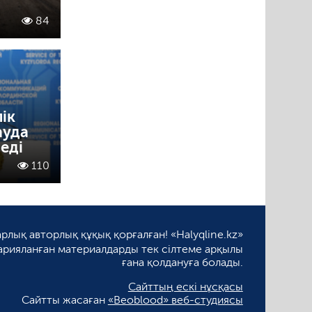
84
ік
ауда
еді
110
рлық авторлық құқық қорғалған! «Halyqline.kz»
арияланған материалдарды тек сілтеме арқылы
ғана қолдануға болады.
Сайттың ескі нұсқасы
Сайтты жасаған
«Beoblood» веб-студиясы