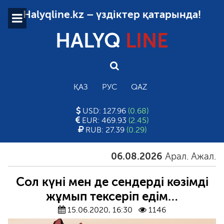
Halyqline.kz – үздіктер қатарында!
HALYQ
LINE
ҚАЗ
РУС
QAZ
USD: 127.96
(0.68)
EUR: 469.93
(2.45)
RUB: 27.39
(0.29)
06.08.2026
Арал. Ажал. Айғ
Сол күні мен де сендерді көзімді
жұмып тексеріп едім…
15.06.2020, 16:30
1146