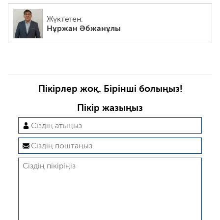
Жүктеген:
Нұржан Әбжанұлы
Пікірлер жоқ. Бірінші болыңыз!
Пікір жазыңыз