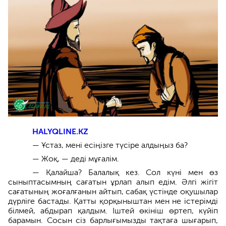
HALYQLINE.KZ
— Ұстаз, мені есіңізге түсіре алдыңыз ба?
— Жоқ, — деді мұғалім.
— Қалайша? Балалық кез. Сол күні мен өз
сыныптасымның сағатын ұрлап алып едім. Әлгі жігіт
сағатының жоғалғанын айтып, сабақ үстінде оқушылар
дүрліге бастады. Қатты қорқыныштан мен не істерімді
білмей, абдырап қалдым. Іштей өкініш өртеп, күйіп
барамын. Сосын сіз барлығымызды тақтаға шығарып,