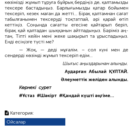
көзімізді жұмып тұруға бұйрық бердіңіз де, қалтамызды
тексере бастадыңыз. Барлығымызды қатар бойымен
тексеріп, кезек маған да жетті… Бірақ қалтамнан сағат
табылғанымен тексеруді тоқтатпай, әрі қарай өтіп
кеттіңіз. Соңында сағатты егесіне қайтарып беріп,
бірақ қай қалтадан шыққанын айтпадыңыз. Бәріміз аң-
таң. Тіпті кейін мені жеке шақырып та ұрыспадыңыз.
Енді есіңізге түсті ме?
— Жоқ, — деді мұғалім. – сол күні мен де
сендерді көзімді жұмып тексеріп едім…
Шығыс аңыздарынан алынды.
Аударған Абылай ҚҰЛТАЙ.
Әлеуметтік желіден алынды.
Көрнекі сурет
#Ұстаз #Шәкірт #Қандай күшті әңгіме…
Категория:
Ойсалар