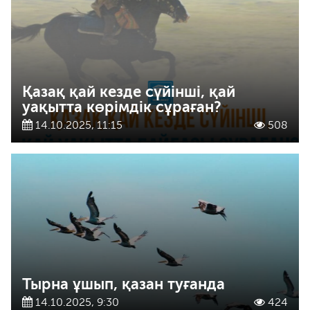
Қазақ қай кезде сүйінші, қай
уақытта көрімдік сұраған?
14.10.2025, 11:15
508
Тырна ұшып, қазан туғанда
14.10.2025, 9:30
424