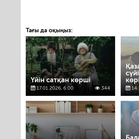
Тағы да оқыңыз:
Қаз
сүй
Үйін сатқан көрші
көр
17.01.2026, 6:00
344
14.
Бал