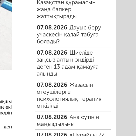
Қазақстан құрамасын
жаңа бапкер
жаттықтырады
07.08.2026
Дауыс беру
учаскесін қалай табуға
болады?
07.08.2026
Шиеліде
заңсыз алтын өндірді
деген 13 адам қамауға
алынды
07.08.2026
Жазасын
өтеушілерге
психологиялық терапия
йықшы
өткізілді
ң екі
көріп
07.08.2026
Ана сүтінің
маңыздылығы
— деп
07.08.2026
«Нұрайды 72