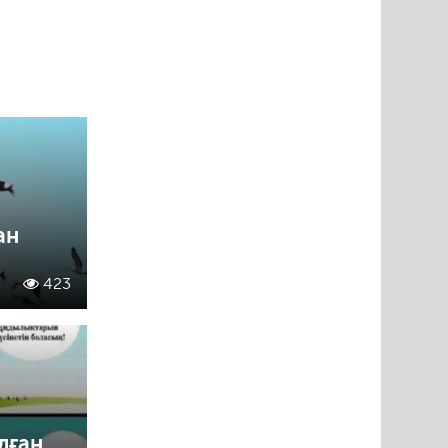
ан
423
лған