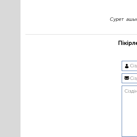
Сурет ашық
Пікірл