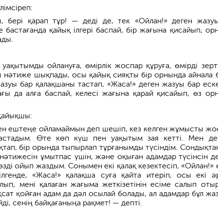
лімсіреп:
 бері қарап тұр! — деді де, тек «Ойлан!» деген жазу
 бастағанда қайық ілгері баспай, бір жағына қисайып, ор
ады.
уақытымды ойлануға, өмірлік жоспар құруға, өмірді зерт
ш нәтиже шықпады, осы қайық сияқты бір орнында айнала б
азуы бар қалақшаны тастап, «Жаса!» деген жазуы бар еск
тағы да алға баспай, келесі жағына қарай қисайып, өз ор
қайықшы:
н ештеңе ойламаймын деп шешіп, кез келген жұмысты жо
астадым. Өте көп күш пен уақытым зая кетті. Мен д
қтап, бір орында тыпырлап тұрғанымды түсіндім. Сондықта
 нәтижесін ұмытпас үшін, және оқыған адамдар түсінсін де
өзді ойып жаздым. Сонымен екі қалақ кезектесіп, «Ойлан!» 
ілгенде, «Жаса!» қалақша суға қайта итеріп, осы екі ә
лып, мені қалаған жағыма жеткізетінін есіме салып оты
қсат қойған адам да дәл осылай болады, ал адамдар бұл жа
ді, сенің байқағаныңа рақмет! — депті.