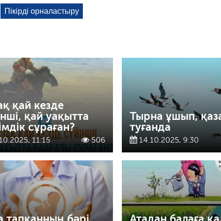
ақ қай кезде
інші, қай уақытта
Тырна ұшып, қаз
імдік сұраған?
туғанда
10.2025, 11:15
506
14.10.2025, 9:30
а тапқанның бәрі
Атадан балаға қа