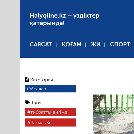
Halyqline.kz – үздіктер
қатарында!
САЯСАТ
ҚОҒАМ
ЖИ
СПОРТ
Категория:
Ойсалар
Тэги:
ғибратты әңгіме
Тағылым