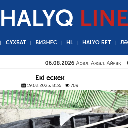
HALYQ
LIN
СҰХБАТ
БИЗНЕС
HL
HALYQ БЕТ
ЛӘ
06.08.2026
Арал. Ажал. Айғақ
06.08.
Екі ескек
19.02.2025, 8:35
709