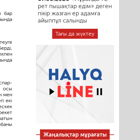
рет пышақтар едім» деген
пікір жазған ер адамға
ы бар
нында
айыппұл салынды
Тағы да жүктеу
теуге
ерді,
екпен
нында
спар-
е осы
н мен
п екі
ескек
рекет
ратын
збаны
Жаңалықтар мұрағаты