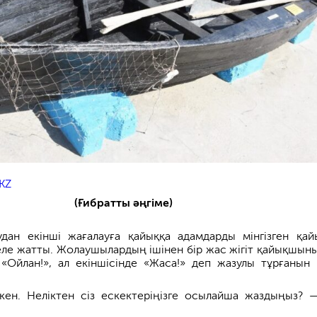
KZ
(Ғибратты әңгіме)
удан екінші жағалауға қайыққа адамдарды мінгізген қа
келе жатты. Жолаушылардың ішінен бір жас жігіт қайықшыны
е «Ойлан!», ал екіншісінде «Жаса!» деп жазулы тұрғанын 
ен. Неліктен сіз ескектеріңізге осылайша жаздыңыз? 