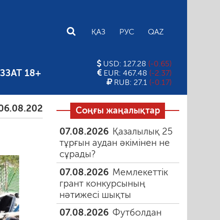
E
ҚАЗ
РУС
QAZ
USD: 127.28
(-0.65)
ЗЗАТ 18+
EUR: 467.48
(-2.37)
RUB: 27.1
(-0.17)
2026
Тамыздағы таңғы түтін
06.08.2026
Құмарлы
Соңғы жаңалықтар
07.08.2026
Қазалылық 25
тұрғын аудан әкімінен не
сұрады?
07.08.2026
Мемлекеттік
грант конкурсының
нәтижесі шықты
07.08.2026
Футболдан