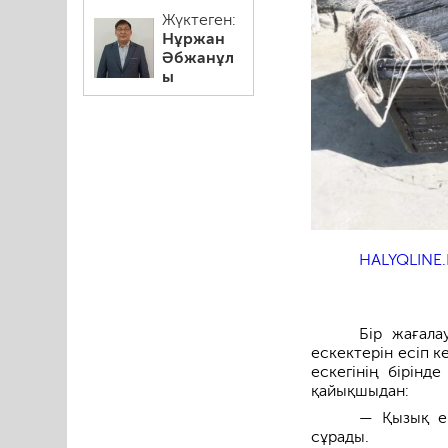
Жүктеген:
Нұржан
Әбжанұл
ы
HALYQLINE.
Бір жағала
ескектерін есіп 
ескегінің бірінд
қайықшыдан:
— Қызық ек
сұрады.