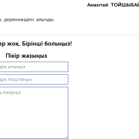
Амантай ТОЙШЫБА
 дереккөзден алынды.
ер жоқ. Бірінші болыңыз!
Пікір жазыңыз