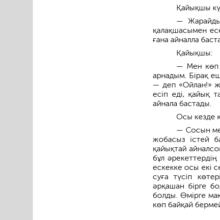
Қайықшы кү
— Жарайды,
қалақшасымен есе
ғана айналла баст
Қайықшы:
— Мен көп 
арнадым. Бірақ е
— деп «Ойлан!» ж
есіп еді, қайық 
айнала бастады.
Осы кезде 
— Сосын ме
жобасыз істей б
қайықтай айналсо
бұл әрекеттердің
ескекке осы екі с
суға түсіп көтер
әрқашан бірге бо
болды. Өмірге ма
көп байқай бермей