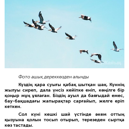
Фото ашық дереккөзден алынды
Күздің қара суығы қабақ шытқан шақ. Күннің
жылуы сиреп, дала үнсіз кейіпке еніп, көңілге бір
қоңыр мұң ұялаған. Біздің ауыл да баяғыдай емес,
бау-бақшадағы жапырақтар сарғайып, желге еріп
кеткен.
Сол күні кешкі шай үстінде әкем оттың
қызуына қолын тосып отырып, терезеден сыртқа
көз тастады.