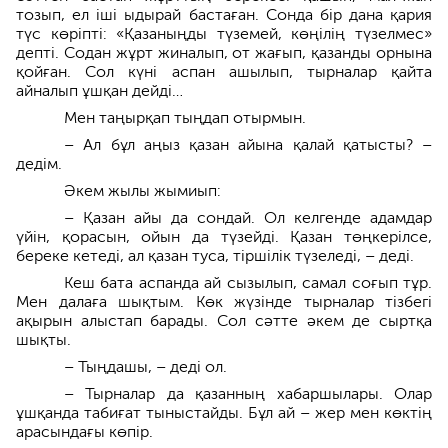
тозып, ел іші ыдырай бастаған. Сонда бір дана қария
түс көріпті: «Қазаныңды түземей, көңілің түзелмес»
депті. Содан жұрт жиналып, от жағып, қазанды орнына
қойған. Сол күні аспан ашылып, тырналар қайта
айналып ұшқан дейді…
Мен таңырқап тыңдап отырмын.
– Ал бұл аңыз қазан айына қалай қатысты? –
дедім.
Әкем жылы жымиып:
– Қазан айы да сондай. Ол келгенде адамдар
үйін, қорасын, ойын да түзейді. Қазан төңкерілсе,
береке кетеді, ал қазан туса, тіршілік түзеледі, – деді.
Кеш бата аспанда ай сызылып, самал соғып тұр.
Мен далаға шықтым. Көк жүзінде тырналар тізбегі
ақырын алыстап барады. Сол сәтте әкем де сыртқа
шықты.
– Тыңдашы, – деді ол.
– Тырналар да қазанның хабаршылары. Олар
ұшқанда табиғат тыныстайды. Бұл ай – жер мен көктің
арасындағы көпір.