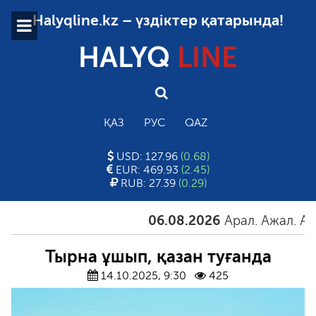
Halyqline.kz – үздіктер қатарында!
HALYQ
LINE
ҚАЗ
РУС
QAZ
USD: 127.96
(0.68)
EUR: 469.93
(2.45)
RUB: 27.39
(0.29)
06.08.2026
Арал. Ажал. Айғақ
Тырна ұшып, қазан туғанда
14.10.2025, 9:30
425