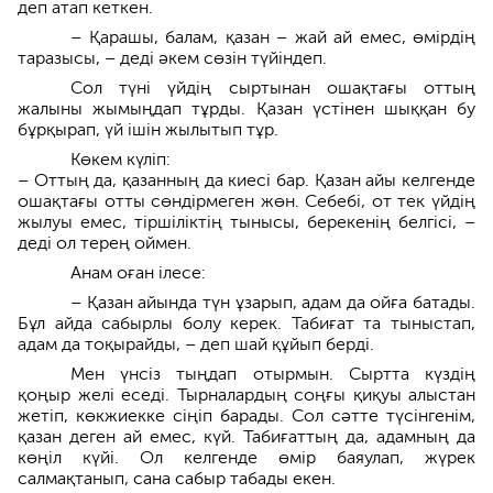
деп атап кеткен.
– Қарашы, балам, қазан – жай ай емес, өмірдің
таразысы, – деді әкем сөзін түйіндеп.
Сол түні үйдің сыртынан ошақтағы оттың
жалыны жымыңдап тұрды. Қазан үстінен шыққан бу
бұрқырап, үй ішін жылытып тұр.
Көкем күліп:
– Оттың да, қазанның да киесі бар. Қазан айы келгенде
ошақтағы отты сөндірмеген жөн. Себебі, от тек үйдің
жылуы емес, тіршіліктің тынысы, берекенің белгісі, –
деді ол терең оймен.
Анам оған ілесе:
– Қазан айында түн ұзарып, адам да ойға батады.
Бұл айда сабырлы болу керек. Табиғат та тыныстап,
адам да тоқырайды, – деп шай құйып берді.
Мен үнсіз тыңдап отырмын. Сыртта күздің
қоңыр желі еседі. Тырналардың соңғы қиқуы алыстан
жетіп, көкжиекке сіңіп барады. Сол сәтте түсінгенім,
қазан деген ай емес, күй. Табиғаттың да, адамның да
көңіл күйі. Ол келгенде өмір баяулап, жүрек
салмақтанып, сана сабыр табады екен.