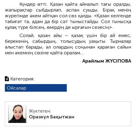
Күндер өтті. Қазан қайта айналып тағы оралды,
жапырақтар сыбдырлап, аспан суыды. Бірақ менің
жүрегімде әкем айтқан сол сөз қалды. «Қазан келгенде
табиғат та, адам да бір сәт тыныстайды. Сол тынысқа
құлақ түре білсең, өмірдің де ырғағын сезесің».
Солай, қазан айы – қазақ үшін бір ай емес,
берекенің, сабырдың, толысудың уақыты. Тырналар
алыстап барады, ал олардың соңынан қараған сайын
мен әкемнің сөзіне қайта оралам…
Арайлым ЖҮСІПОВА
Категория:
Ойсалар
Жүктеген:
Оразкүл Бақытжан