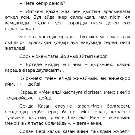
– Неге көпір дейсіз?
– Өйткені қазан жаз бен қыстың арасындағы
өткел ғой. Бұл айда жер салқындап, мал пісіп, ел
қамданады. «Қазан туса, қораңды түзе» деген сөз
содан қалған.
Бір сәт үнсіздік орнады. Түн иісі мен жапырақ
сыбдыры араласқан қоңыр ауа екеумізді терең ойға
жетеледі.
Сосын әкем тағы бір аңыз айтып берді:
– Ертеде күздің үш айы – қыркүйек, қазан,
қараша өзара дауласыпты.
Қыркүйек: «Мен егінді жинаймын, ең еңбекқор
аймын», – дейді.
Қараша: «Мен елді қыстауға кіргізем, менсіз өмір
тоқырайды», – дейді.
Сонда Қазан екеуіне қарап:«Мен болмасам,
сендердің еңбектерің бекер. Мен елдің қорасын
түзеймін, қыстың іргесін бекітем. Мен – өткелмін,
менсіз жыл тұтас болмайды», – деген екен.
Содан бері халық қазан айын «жылдың жүрегі»