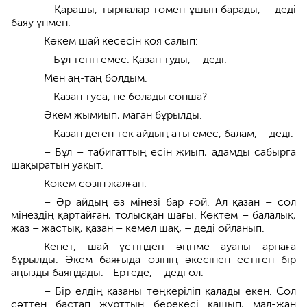
– Қарашы, тырналар төмен ұшып барады, – деді
баяу үнмен.
Көкем шай кесесін қоя салып:
– Бұл тегін емес. Қазан туды, – деді.
Мен аң-таң болдым.
– Қазан туса, не болады сонша?
Әкем жымиып, маған бұрылды.
– Қазан деген тек айдың аты емес, балам, – деді.
– Бұл – табиғаттың есін жиып, адамды сабырға
шақыратын уақыт.
Көкем сөзін жалғап:
– Әр айдың өз мінезі бар ғой. Ал қазан – сол
мінездің қартайған, толысқан шағы. Көктем – балалық,
жаз – жастық, қазан – кемел шақ, – деді ойланып.
Кенет, шай үстіндегі әңгіме ауаны арнаға
бұрылды. Әкем баяғыда өзінің әкесінен естіген бір
аңызды баяндады.– Ертеде, – деді ол.
– Бір елдің қазаны төңкеріліп қалады екен. Сол
сәттен бастап жұрттың берекесі қашып, мал-жан