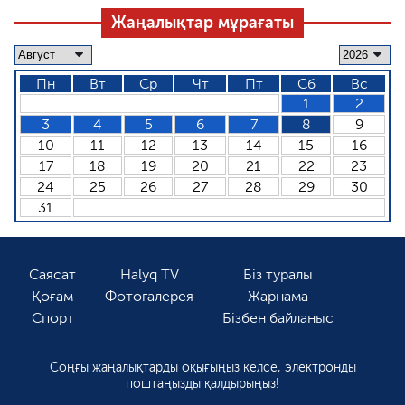
Жаңалықтар мұрағаты
Пн
Вт
Ср
Чт
Пт
Сб
Вс
1
2
3
4
5
6
7
8
9
10
11
12
13
14
15
16
17
18
19
20
21
22
23
24
25
26
27
28
29
30
31
Саясат
Halyq TV
Біз туралы
Қоғам
Фотогалерея
Жарнама
Спорт
Бізбен байланыс
Соңғы жаңалықтарды оқығыңыз келсе, электронды
поштаңызды қалдырыңыз!