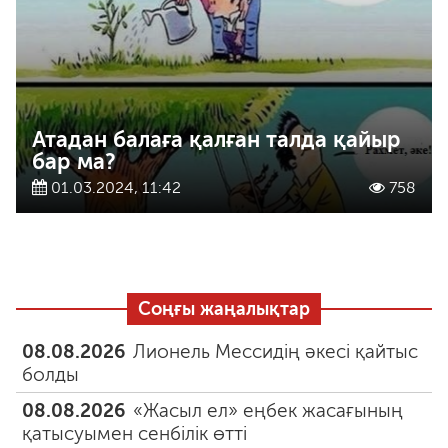
Атадан балаға қалған талда қайыр
бар ма?
01.03.2024, 11:42
758
Соңғы жаңалықтар
08.08.2026
Лионель Мессидің әкесі қайтыс
болды
08.08.2026
«Жасыл ел» еңбек жасағының
қатысуымен сенбілік өтті