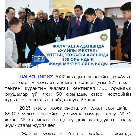
HALYQLINE.KZ
2022 жылдың қазан айында «Ауыл
— ел бесігі» жобасы аясында жалпы құны 571,5 млн
теңгені құрайтын Жалағаш кентіндегі 200 орындық
оқушылар үйі мен 50 орындық өнер мектебінің
құрылысы аяқталып, пайдалануға берілді.
2023 жылы жоба-сметалық құжаттары дайын
№123 мектеп-лицейге қосымша ғимарат салу, №31
және №33 мектептерді күрделі жөндеуден өткізу
жұмыстары жүргізіледі.
«Жайлы мектеп» Ұлттық жобасы аясында