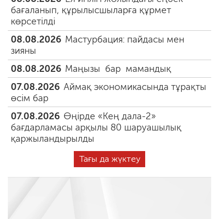
бағаланып, құрылысшыларға құрмет
көрсетілді
08.08.2026
Мастурбация: пайдасы мен
зияны
08.08.2026
Маңызы бар мамандық
07.08.2026
Аймақ экономикасында тұрақты
өсім бар
07.08.2026
Өңірде «Кең дала-2»
бағдарламасы арқылы 80 шаруашылық
қаржыландырылды
Тағы да жүктеу