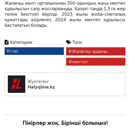
Жалағаш кенті орталығынан 300 орындық жаңа мектеп
құрылысын салу жоспарлануда. Қазіргі таңда 1,3 га жер
телімі бекітіліп берілді. 2023 жылы жоба-сметалық
құжаттары әзірленіп, 2024 жылы мектеп құрылысы
басталатын болады.
Категория:
Тэги:
Ұстаз
Жалағаш ауданы
мектеп
Жүктеген:
Halyqline.kz
Пікірлер жоқ. Бірінші болыңыз!