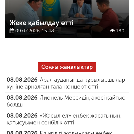
Жеке қабылдау өтті
09.07.2026, 15:48
180
Соңғы жаңалықтар
08.08.2026
Арал ауданында құрылысшылар
күніне арналған гала-концерт өтті
08.08.2026
Лионель Мессидің әкесі қайтыс
болды
08.08.2026
«Жасыл ел» еңбек жасағының
қатысуымен сенбілік өтті
08.08.2026
Ел игілігі жолындағы еңбек