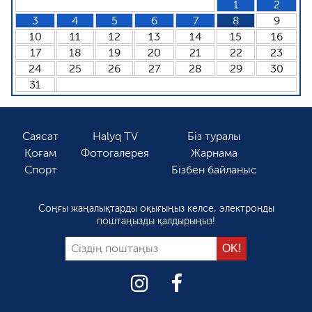
1
2
3
4
5
6
7
8
9
10
11
12
13
14
15
16
17
18
19
20
21
22
23
24
25
26
27
28
29
30
31
Саясат
Halyq TV
Біз туралы
Қоғам
Фотогалерея
Жарнама
Спорт
Бізбен байланыс
Соңғы жаңалықтарды оқығыңыз келсе, электронды
поштаңызды қалдырыңыз!