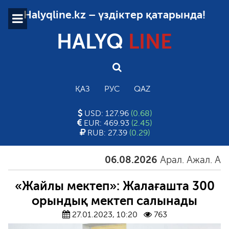
Halyqline.kz – үздіктер қатарында!
HALYQ
LINE
ҚАЗ
РУС
QAZ
USD: 127.96
(0.68)
EUR: 469.93
(2.45)
RUB: 27.39
(0.29)
06.08.2026
Арал. Ажал. Айғақ
«Жайлы мектеп»: Жалағашта 300
орындық мектеп салынады
27.01.2023, 10:20
763