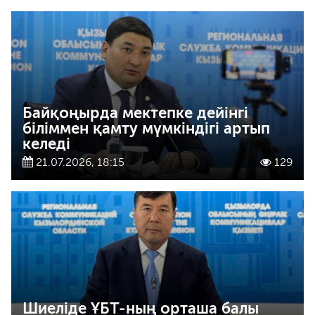
Байқоңырда мектепке дейінгі
біліммен қамту мүмкіндігі артып
келеді
21.07.2026, 18:15
129
Шиеліде ҰБТ-ның орташа балы