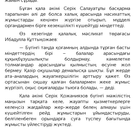
жайын сұрады.
Бұған қала әкімі Серік Салауатұлы басқарма
тарапынан әлі де болса халық арасында насихаттық
жұмыстарды кеңінен жүргізе отырып, мүдделі
органдармен бірге кезекшілікті күшейтуді міндеттеді.
Өз кезегінде қалалық мәслихат төрағасы
Ибадулла Құттықожаев:
— Бүгінгі таңда қоғамның алдында тұрған басты
міндеттердің бірі – балалар арасындағы
құқықбұзушылықты болдырмау, кәмелетке
толмағандар арасындағы қылмыстың өсуіне жол
бермеу. Қазір оқушылар демалысқа шықты. Бұл жерде
ата-аналардың жауапкершілігін арттыру қажет. Өз
ортасынан оқшау қалған балалармен жеке жұмыс
жүргізіп, оқыс оқиғаларды тыюға болады, — деді.
Қала әкімі Серік Қожаниязов бүгінгі мәжілістің
маңызын тарқата келе, жауапты қызметкерлерге
келеңсіз жағдайлар жер-жерде белең алмауы үшін
күшейтілген рейд жұмыстарын ұйымдастыруды,
белгіленбеген орындарға суға түспеу бағытында
жұмысты үйлестіруді жүктеді.