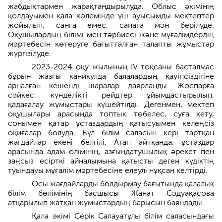
жабдықтармен жарақтандырылуда. Облыс әкімінің
қолдауымен қала көлемінде үш ауысымды мектептер
жойылып, санға емес, сапаға мән берілуде.
Оқушылардың білімі мен тәрбиесі және мұғалімдердің
мәртебесін көтеруге бағытталған талапты жұмыстар
жүргізілуде.
2023-2024 оқу жылының ІV тоқсаны басталмас
бұрын жазғы каникулда балалардың қауіпсіздігіне
арналған кешенді шаралар даярланды. Жоспарға
сәйкес, күнделікті рейдтер ұйымдастырылып,
қадағалау жұмыстары күшейтілді. Дегенмен, мектеп
оқушылары арасында топтық төбелес, суға кету,
сонымен қатар ұстаздардың қатысуымен келеңсіз
оқиғалар болуда. Бұл білім саласын кері тартқан
жағдайлар екені белгілі. Атап айтқанда, ұстаздар
арасында адам өлімінің, азғындатушылық әрекет пен
заңсыз есірткі айналымына қатысты деген күдіктің
туындауы мұғалім мәртебесіне елеулі нұқсан келтірді.
Осы жағдайларды болдырмау бағытында қалалық
білім бөлімінің басшысы Жанат Сәдуақасова
атқарылып жатқан жұмыстардың барысын баяндады.
Қала әкімі Серік Салауатұлы білім саласындағы