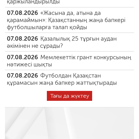
қаржыландырылды
07.08.2026
«Жасына да, атына да
қарамаймын»: Қазақстанның жаңа бапкері
футболшыларға талап қойды
07.08.2026
Қазалылық 25 тұрғын аудан
әкімінен не сұрады?
07.08.2026
Мемлекеттік грант конкурсының
нәтижесі шықты
07.08.2026
Футболдан Қазақстан
құрамасын жаңа бапкер жаттықтырады
Тағы да жүктеу