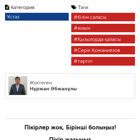
Категория:
Тэги:
Ұстаз
білім саласы
жиын
Қызылорда қаласы
Серік Қожаниязов
тәртіп
Жүктеген:
Нұржан Әбжанұлы
Пікірлер жоқ. Бірінші болыңыз!
Пікір жазыңыз