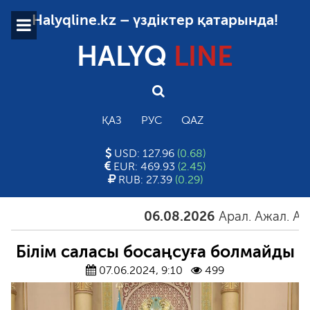
Halyqline.kz – үздіктер қатарында!
HALYQ
LINE
ҚАЗ
РУС
QAZ
USD: 127.96
(0.68)
EUR: 469.93
(2.45)
RUB: 27.39
(0.29)
06.08.2026
Арал. Ажал. Айғақ
Білім саласы босаңсуға болмайды
07.06.2024, 9:10
499