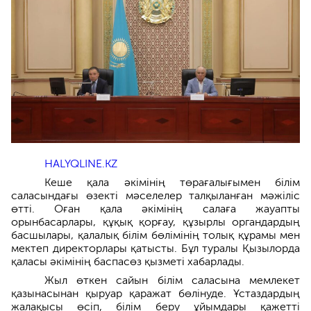
HALYQLINE.KZ
Кеше қала әкімінің төрағалығымен білім
саласындағы өзекті мәселелер талқыланған мәжіліс
өтті. Оған қала әкімінің салаға жауапты
орынбасарлары, құқық қорғау, құзырлы органдардың
басшылары, қалалық білім бөлімінің толық құрамы мен
мектеп директорлары қатысты. Бұл туралы Қызылорда
қаласы әкімінің баспасөз қызметі хабарлады.
Жыл өткен сайын білім саласына мемлекет
қазынасынан қыруар қаражат бөлінуде. Ұстаздардың
жалақысы өсіп, білім беру ұйымдары қажетті