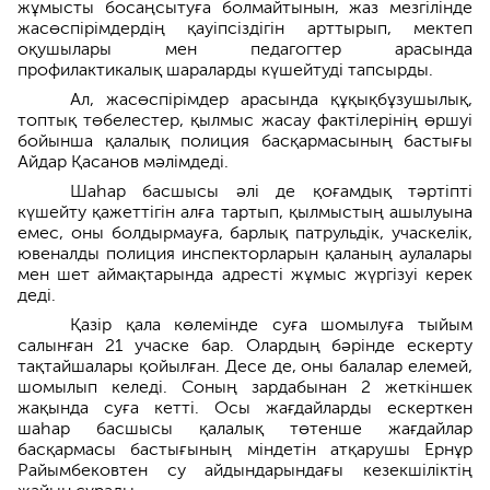
жұмысты босаңсытуға болмайтынын, жаз мезгілінде
жасөспірімдердің қауіпсіздігін арттырып, мектеп
оқушылары мен педагогтер арасында
профилактикалық шараларды күшейтуді тапсырды.
Ал, жасөспірімдер арасында құқықбұзушылық,
топтық төбелестер, қылмыс жасау фактілерінің өршуі
бойынша қалалық полиция басқармасының бастығы
Айдар Қасанов мәлімдеді.
Шаһар басшысы әлі де қоғамдық тәртіпті
күшейту қажеттігін алға тартып, қылмыстың ашылуына
емес, оны болдырмауға, барлық патрульдік, учаскелік,
ювеналды полиция инспекторларын қаланың аулалары
мен шет аймақтарында адресті жұмыс жүргізуі керек
деді.
Қазір қала көлемінде суға шомылуға тыйым
салынған 21 учаске бар. Олардың бәрінде ескерту
тақтайшалары қойылған. Десе де, оны балалар елемей,
шомылып келеді. Соның зардабынан 2 жеткіншек
жақында суға кетті. Осы жағдайларды ескерткен
шаһар басшысы қалалық төтенше жағдайлар
басқармасы бастығының міндетін атқарушы Ернұр
Райымбековтен су айдындарындағы кезекшіліктің