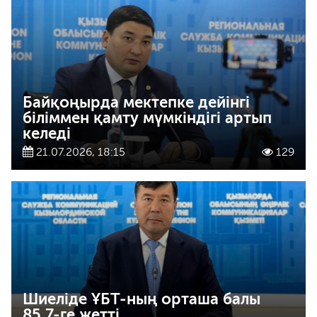
Байқоңырда мектепке дейінгі
біліммен қамту мүмкіндігі артып
келеді
21.07.2026, 18:15
129
Шиеліде ҰБТ-ның орташа балы
85,7-ге жетті