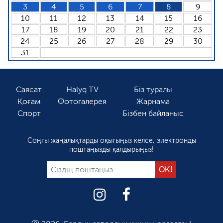
3
4
5
6
7
8
9
10
11
12
13
14
15
16
17
18
19
20
21
22
23
24
25
26
27
28
29
30
31
Саясат
Halyq TV
Біз туралы
Қоғам
Фотогалерея
Жарнама
Спорт
Бізбен байланыс
Соңғы жаңалықтарды оқығыңыз келсе, электронды
поштаңызды қалдырыңыз!