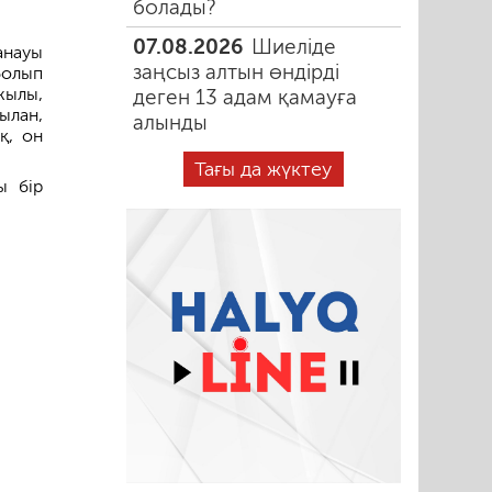
болады?
07.08.2026
Шиеліде
анауы
заңсыз алтын өндірді
болып
жылы,
деген 13 адам қамауға
ылан,
алынды
қ, он
Тағы да жүктеу
ы бір