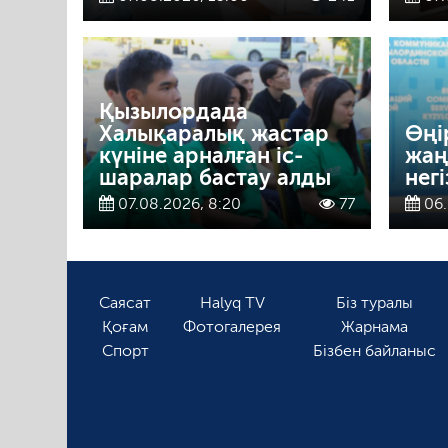
Қызылордада
Халықаралық жастар
Өңі
күніне арналған іс-
жаң
шаралар бастау алды
нег
07.08.2026, 8:20
77
06.
Саясат
Halyq TV
Біз туралы
Қоғам
Фотогалерея
Жарнама
Спорт
Бізбен байланыс