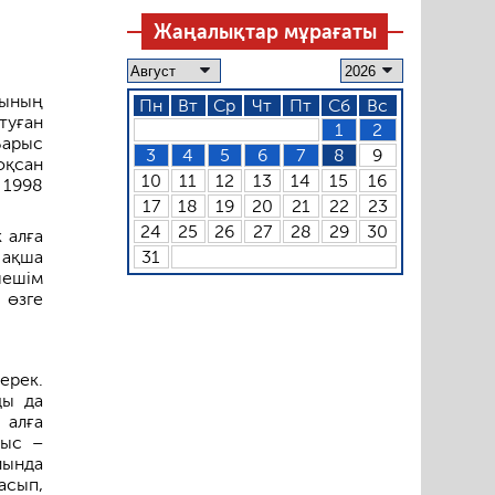
Жаңалықтар мұрағаты
ының
Пн
Вт
Ср
Чт
Пт
Сб
Вс
туған
1
2
Барыс
3
4
5
6
7
8
9
оқсан
10
11
12
13
14
15
16
 1998
17
18
19
20
21
22
23
24
25
26
27
28
29
30
 алға
 ақша
31
шешім
 өзге
ерек.
ды да
 алға
рыс –
йында
асып,