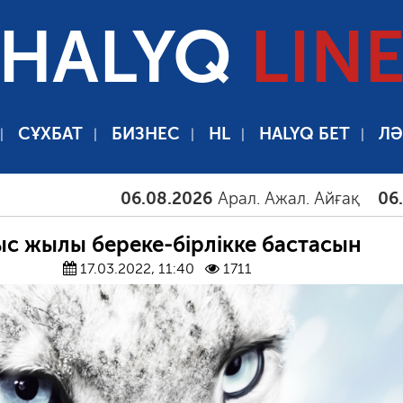
HALYQ
LIN
СҰХБАТ
БИЗНЕС
HL
HALYQ БЕТ
ЛӘ
06.08.2026
Арал. Ажал. Айғақ
06.08.2026
Т
с жылы береке-бірлікке бастасын
17.03.2022, 11:40
1711