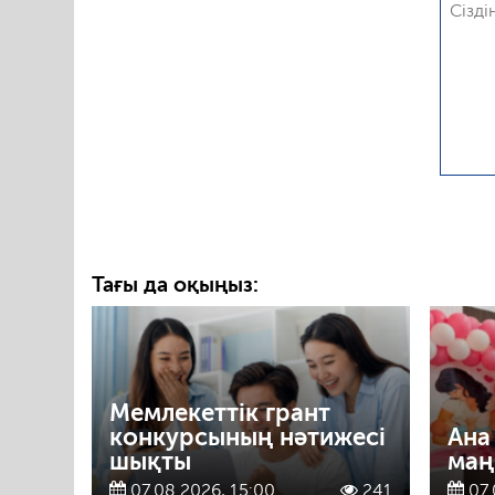
Тағы да оқыңыз:
Мемлекеттік грант
конкурсының нәтижесі
Ана
шықты
маң
07.08.2026, 15:00
241
07.