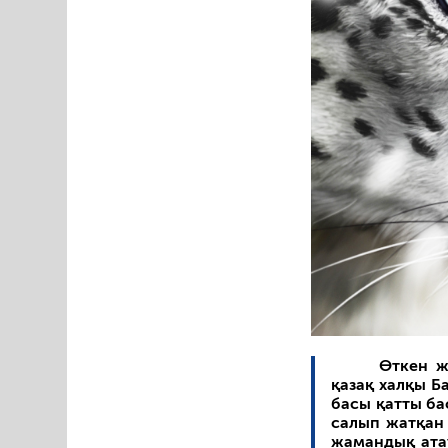
Өткен ж
қазақ халқы Б
басы қатты бас
салып жатқан 
жамандық атау