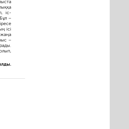
лыста
лыққа
, іс-
Бұл –
іресе
ң ісі
 жаңа
рыс –
рады.
олып,
ылды.