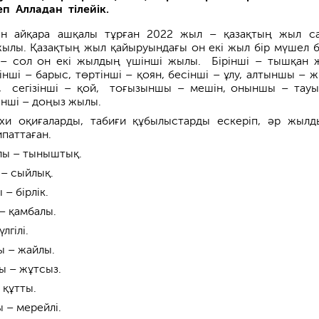
п Алладан тілейік.
ын айқара ашқалы тұрған 2022 жыл – қазақтың жыл с
ылы. Қазақтың жыл қайыруындағы он екі жыл бір мүшел 
 – сол он екі жылдың үшінші жылы. Бірінші – тышқан 
інші – барыс, төртінші – қоян, бесінші – ұлу, алтын­шы – ж
, сегізінші – қой, тоғызын­шы – мешін, оныншы – тауы
кінші – доңыз жылы.
хи оқиғаларды, табиғи құбылыстарды ескеріп, әр жылд
паттаған.
ы – тыныштық.
– сыйлық.
– бірлік.
– қамбалы.
лгілі.
 – жайлы.
 – жұтсыз.
 құтты.
 – мерейлі.