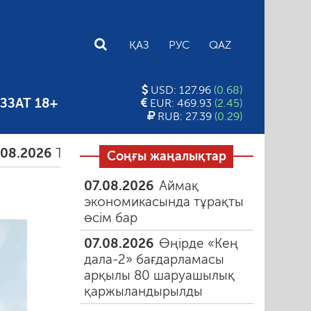
E
ҚАЗ
РУС
QAZ
USD: 127.96
(0.68)
ЗЗАТ 18+
EUR: 469.93
(2.45)
RUB: 27.39
(0.29)
амыздағы таңғы түтін
06.08.2026
Құмарлық эп
Соңғы жаңалықтар
07.08.2026
Аймақ
экономикасында тұрақты
өсім бар
07.08.2026
Өңірде «Кең
дала-2» бағдарламасы
арқылы 80 шаруашылық
қаржыландырылды