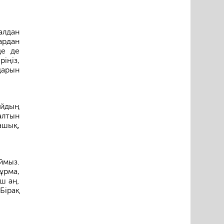
алдан
ардан
де де
іңіз,
дарын
айдың
алтын
ашық,
ймыз.
ұрма,
ш аң.
Бірақ