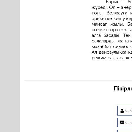
Барыс – бе
жүреді. Ол – эне
толы, болжауға 
әрекетке көшу ке
мансап жылы. Ба
қызметі ораторлы
алға басады. Тек
салаларды, жаңа 
махаббат символы
Ал денсаулыққа қ
режим сақтаса жет
Пікірл