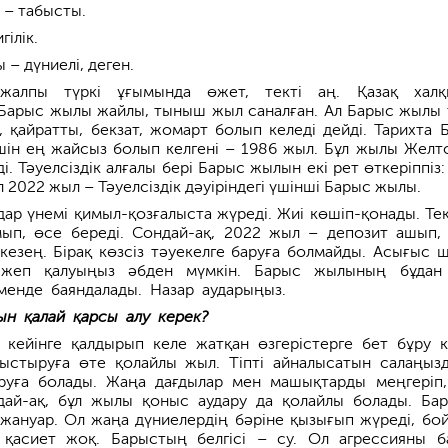
 – табысты.
гілік.
– дүниелі, деген.
алпы түркі ұғымында өжет, текті аң. Қазақ халқ
Барыс жылы жайлы, тыныш жыл саналған. Ал Барыс жылы 
 қайратты, бекзат, жомарт болып келеді дейді. Тарихта 
ін ең жайсыз болып келгені – 1986 жыл. Бұл жылы Желт
і. Тәуелсіздік алғалы бері Барыс жылын екі рет өткеріппіз:
 2022 жыл – Тәуелсіздік дәуіріндегі үшінші Барыс жылы.
ар үнемі қимыл-қозғалыста жүреді. Жиі көшіп-қонады. Тек
ып, өсе береді. Сондай-ақ, 2022 жыл – депо­зит ашып,
кезең. Бірақ көзсіз тәуекелге баруға болмайды. Асығыс 
 жеп қалуыңыз әбден мүмкін. Барыс жылының бұдан
менде баяндалады. Назар аударыңыз.
н қалай қарсы алу керек?
кейінге қалдырып келе жатқан өзгерістерге бет бұру к
стыруға өте қолайлы жыл. Тіпті айналысатын салаңыз
ыруға болады. Жаңа дағдылар мен машықтарды меңгеріп,
дай-ақ, бұл жылы қоныс аудару да қолайлы болады. Ба
 жануар. Ол жаңа дүниелердің бәріне қызығып жүреді, бо
қасиет жоқ. Барыстың белгісі – су. Ол агрессияны б