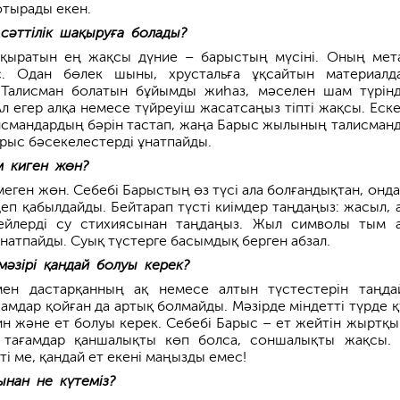
тырады екен.
 сәттілік шақыруға болады?
ақыратын ең жақсы дүние – барыстың мүсіні. Оның мет
с. Одан бөлек шыны, хрустальға ұқсайтын материалд
 Талисман болатын бұйымды жиһаз, мәселен шам түрін
л егер алқа немесе түйреуіш жасатсаңыз тіпті жақсы. Ескер
исмандардың бәрін тастап, жаңа Барыс жылының талисман
арыс бәсекелестерді ұнатпайды.
м киген жөн?
меген жөн. Себебі Барыстың өз түсі ала болғандықтан, онд
деп қабылдайды. Бейтарап түсті киімдер таңдаңыз: жасыл, 
ейлерді су стихиясынан таңдаңыз. Жыл символы тым 
натпайды. Суық түстерге басымдық берген абзал.
мәзірі қандай болуы керек?
мен дастарқанның ақ немесе алтын түстестерін таңда
амдар қойған да артық болмайды. Мәзірде міндетті түрде қ
ин және ет болуы керек. Себебі Барыс – ет жейтін жыртқы
н тағамдар қаншалықты көп болса, соншалықты жақсы. 
еті ме, қандай ет екені маңызды емес!
нан не күтеміз?