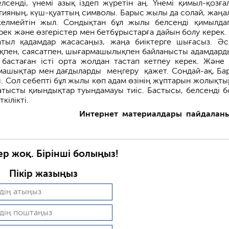
лсенді, үнемі азық іздеп жүретін аң. Үнемі қимыл-қозға
ргияның, күш-қуаттың символы. Барыс жылы да солай, жаңа
келмейтін жыл. Сондықтан бұл жылы белсенді қимылдап
рек және өзгерістер мен бетбұрыстарға дайын болу керек. 
тыл қадамдар жасасаңыз, жаңа биіктерге шығасыз. Әс
қпен, саясатпен, шығармашылықпен байланысты адамдарды
 бастаған істі орта жолдан тастап кетпеу керек. Және
машықтар мен дағдыларды меңгеру қажет. Сондай-ақ, Ба
. Сол себепті бұл жылы көп адам өзінің жұптарын жолықты
атысты қиындықтар туындамауы тиіс. Бастысы, белсенді б
кілікті.
Интернет материалдары
пайдалан
ер жоқ. Бірінші болыңыз!
Пікір жазыңыз