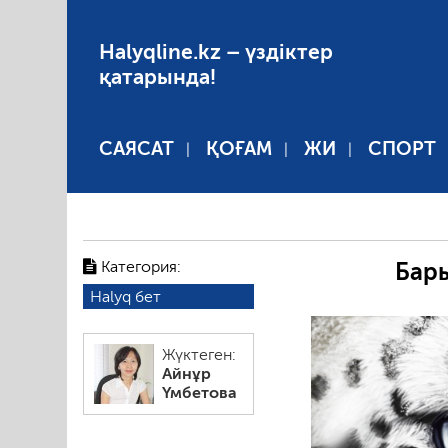
Halyqline.kz – үздіктер
қатарында!
САЯСАТ
ҚОҒАМ
ЖИ
СПОРТ
Категория:
Бары
Halyq бет
Жүктеген:
Айнұр
Үмбетова