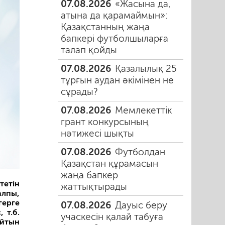
07.08.2026
«Жасына да,
атына да қарамаймын»:
Қазақстанның жаңа
бапкері футболшыларға
талап қойды
07.08.2026
Қазалылық 25
тұрғын аудан әкімінен не
сұрады?
07.08.2026
Мемлекеттік
грант конкурсының
нәтижесі шықты
07.08.2026
Футболдан
Қазақстан құрамасын
жаңа бапкер
тетін
жаттықтырады
алпы,
герге
07.08.2026
Дауыс беру
 т.б.
учаскесін қалай табуға
айтын