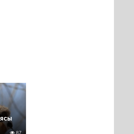
ұясы
87