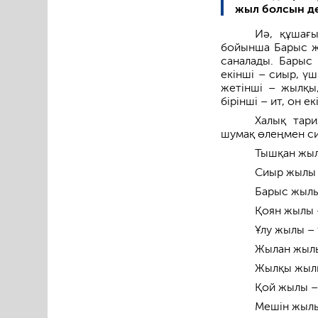
жыл болсын де
Иә, құшағ
бойынша Барыс ж
саналады. Барыс
екінші – сиыр, үш
жетінші – жылқы
бірінші – ит, он е
Халық тари
шумақ өлеңмен си
Тышқан жыл
Сиыр жылы 
Барыс жылы 
Қоян жылы 
Ұлу жылы – ү
Жылан жылы
Жылқы жылы
Қой жылы –
Мешін жылы