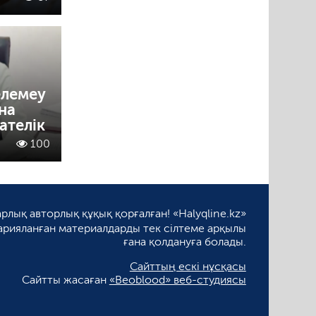
елемеу
на
ателік
100
рлық авторлық құқық қорғалған! «Halyqline.kz»
арияланған материалдарды тек сілтеме арқылы
ғана қолдануға болады.
Сайттың ескі нұсқасы
Сайтты жасаған
«Beoblood» веб-студиясы