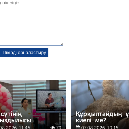
 сүтінің
Құрқылтайдың 
ыздылығы
киелі ме?
08.2026, 11:45
70
07.08.2026, 10:15