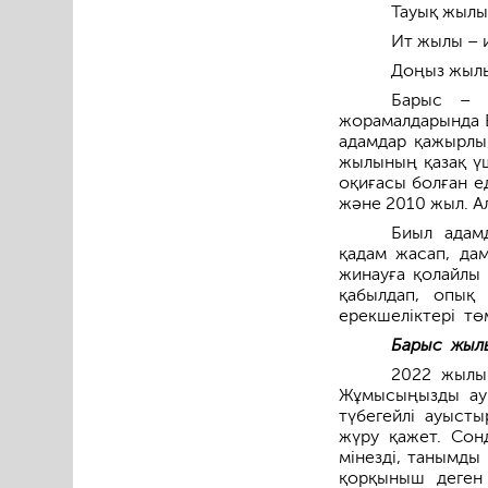
Тауық жылы
Ит жылы – и
Доңыз жылы 
Барыс – ж
жорамалдарында 
адамдар қажырлы,
жылының қазақ үш
оқиғасы болған ед
және 2010 жыл. Ал
Биыл адамд
қадам жасап, дам
жинауға қолайлы 
қабылдап, опық
ерекшеліктері тө
Барыс жылы
2022 жылы 
Жұмысыңызды ауы
түбегейлі ауыст
жүру қажет. Сон
мінезді, танымды
қорқыныш деген 