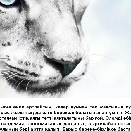
ылға өкпе артпайтын, келер күннен тек жақсылық кү
арыс жылының да елге берекелі болатынынан үмітті. Ж
талған істің аяғы тәтті аяқталатыны бар ғой. Әлемді әбі
пандемия, экономикалық дағдарыс, қырғиқабақ соғыс,
лының бәрі артта қалып, Барыс береке-бірлікке баст