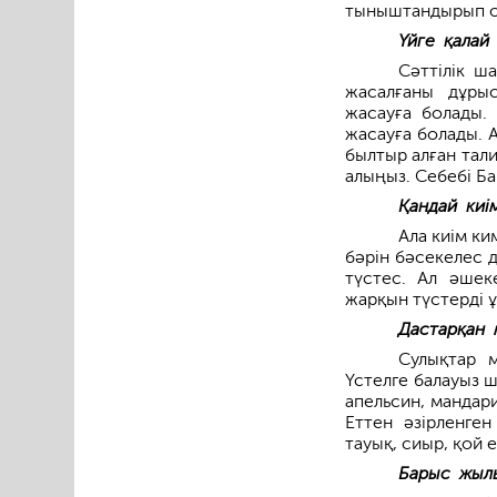
тыныштандырып о
Үйге қалай
Сәттілік ш
жасалғаны дұры
жасауға болады.
жасауға болады. А
былтыр алған тал
алыңыз. Себебі Б
Қандай киі
Ала киім ки
бәрін бәсекелес 
түстес. Ал әшек
жарқын түстерді ұ
Дастарқан 
Сулықтар 
Үстелге балауыз ш
апельсин, мандар
Еттен әзірленге
тауық, сиыр, қой 
Барыс жылы