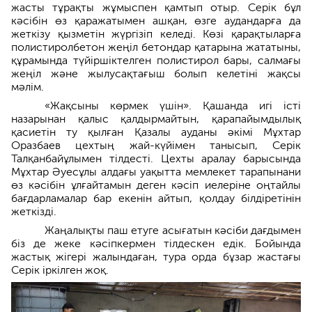
жасты тұрақты жұмыспен қамтып отыр. Серік бұл
кәсібін өз қаражатымен ашқан, өзге аудандарға да
жеткізу қызметін жүргізіп келеді. Көзі қарақтыларға
полистиролбетон жеңіл бетондар қатарына жататыны,
құрамында түйіршіктелген полистирол бары, салмағы
жеңіл және жылусақтағыш болып келетіні жақсы
мәлім.
«Жақсыны көрмек үшін». Қашанда игі істі
назарынан қалыс қалдырмайтын, қарапайымдылық
қасиетін ту қылған Қазалы ауданы әкімі Мұхтар
Оразбаев цехтың жай-күйімен танысып, Серік
Талқанбайұлымен тілдесті. Цехты аралау барысында
Мұхтар Әуесұлы алдағы уақытта мемлекет тарапынани
өз кәсібін ұлғайтамын деген кәсіп иелеріне оңтайлы
бағдарламалар бар екенін айтып, қолдау білдіретінін
жеткізді.
Жаңалықты паш етуге асығатын кәсіби дағдымен
біз де жеке кәсіпкермен тілдескен едік. Бойында
жастық жігері жалындаған, тура орда бұзар жастағы
Серік іркілген жоқ.