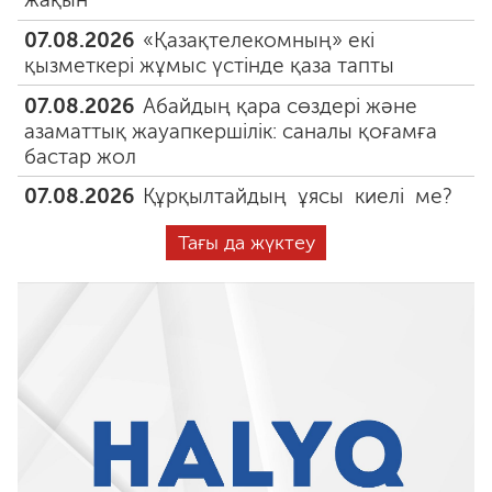
07.08.2026
«Қазақтелекомның» екі
қызметкері жұмыс үстінде қаза тапты
07.08.2026
Абайдың қара сөздері және
азаматтық жауапкершілік: саналы қоғамға
бастар жол
07.08.2026
Құрқылтайдың ұясы киелі ме?
Тағы да жүктеу