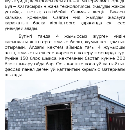
жуық үйдің қабырғасы осы аталған материалмен өрілді.
Бұл – ХХІ ғасырдың жаңа технологиясы. Жылуды жаксы
ұстайды, ыстық өткізбейді. Салмағы жеңіл. Бағасы
халыққы қонымды. Салған үйді жылдам жасауға
қаражатын басқа кірпіштерге қарағанда екі есе
үнемдей алады.
Бүгінгі таңда 4 жұмыссыз жүрген үйдің
қасындағы жігіттерге жұмыс беріп, жұмыспен қамтып
отырмын. Алдағы көктем айында тағы 4 жұмысшы
алып, жұмысты екі есе дәрежеге көтеру жоспарда тұр.
Күніне 150 блок шықса, көктемнен бастап күніне 300
блок шығару ойда бар. Осы кәсіпке қоса үй қаптайтын
фассад панел деген үй қаптайтын құрылыс материалы
шығады.