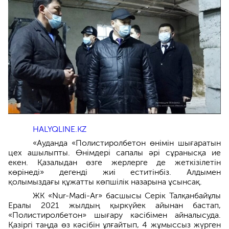
HALYQLINE.KZ
«Ауданда «Полистиролбетон өнімін шығаратын
цех ашылыпты. Өнімдері сапалы әрі сұранысқа ие
екен. Қазалыдан өзге жерлерге де жеткізілетін
көрінеді» дегенді жиі еститінбіз. Алдымен
қолымыздағы құжатты көпшілік назарына ұсынсақ.
ЖК «Nur-Madi-Ar» басшысы Серік Талқанбайұлы
Ералы 2021 жылдың қыркүйек айынан бастап,
«Полистиролбетон» шығару кәсібімен айналысуда.
Қазіргі таңда өз кәсібін ұлғайтып, 4 жұмыссыз жүрген