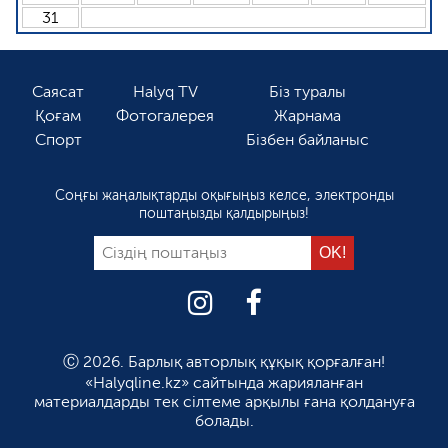
31
Саясат
Halyq TV
Біз туралы
Қоғам
Фотогалерея
Жарнама
Спорт
Бізбен байланыс
Соңғы жаңалықтарды оқығыңыз келсе, электронды
поштаңызды қалдырыңыз!
Ⓒ 2026. Барлық авторлық құқық қорғалған!
«Halyqline.kz» сайтында жарияланған
материалдарды тек сілтеме арқылы ғана қолдануға
болады.