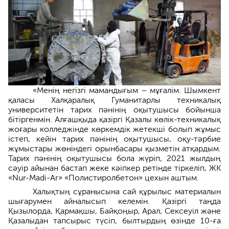
«Менің негізгі мамандығым – мұғалім. Шымкент
қаласы Халқаралық Гуманитарлы техникалық
университетін тарих пәнінің оқытушысы бойынша
бітіргенмін. Алғашқыда қазіргі Қазалы көлік-техникалық
жоғары колледжінде көркемдік жетекші болып жұмыс
істеп, кейін тарих пәнінің оқытушысы, оқу-тәрбие
жұмыстары жөніндегі орынбасары қызметін атқардым.
Тарих пәнінің оқытушысы бола жүріп, 2021 жылдың
сәуір айынан бастап жеке кәіпкер ретінде тіркеліп, ЖК
«Nur-Madi-Ar» «Полистиролбетон» цехын аштым.
Халықтың сұранысына сай құрылыс материалын
шығарумен айналысып келемін. Қазіргі таңда
Қызылорда, Қармақшы, Байқоңыр, Арал, Сексеуіл және
Қазалыдан тапсырыс түсіп, былтырдың өзінде 10-ға