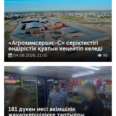
«Агрохимсервис-С» серіктестігі
өндірістік қуатын кеңейтіп келеді
04.08.2026, 11:05
98
181 дүкен иесі әкімшілік
жауапкершілікке тартылды