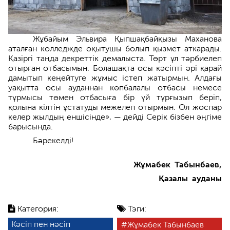
Жұбайым Эльвира Қыпшақбайқызы Маханова
аталған колледжде оқытушы болып қызмет аткарады.
Қазіргі таңда декреттік демалыста. Төрт ұл тәрбиелеп
отырған отбасымын. Болашақта осы кәсіпті әрі қарай
дамытып кеңейтуге жұмыс істеп жатырмын. Алдағы
уақытта осы ауданнан көпбалалы отбасы немесе
тұрмысы төмен отбасыға бір үй тұрғызып беріп,
қолына кілтін ұстатуды межелеп отырмын. Ол жоспар
келер жылдың еншісінде», — дейді Серік бізбен әңгіме
барысында.
Бәрекелді!
Жұмабек Табынбаев,
Қазалы ауданы
Категория:
Тэги:
Кәсіп пен нәсіп
Жұмабек Табынбаев