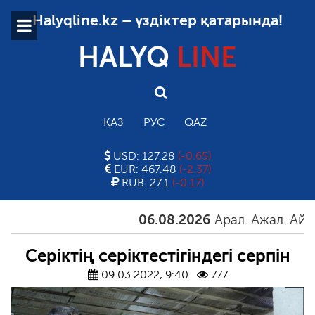
Halyqline.kz – үздіктер қатарында!
HALYQ
LINE
ҚАЗ
РУС
QAZ
USD: 127.28
(-0.65)
EUR: 467.48
(-2.37)
RUB: 27.1
(-0.17)
06.08.2026
Арал. Ажал. Айғақ
Серіктің серіктестігіндегі серпін
09.03.2022, 9:40
777