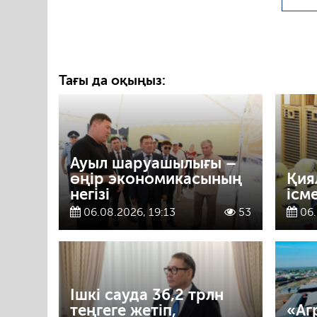
Тағы да оқыңыз:
Ауыл шаруашылығы –
өңір экономикасының
Қия
негізі
ісм
06.08.2026, 19:13
53
06.
Ішкі сауда 36,2 трлн
теңгеге жетіп,
«Аг