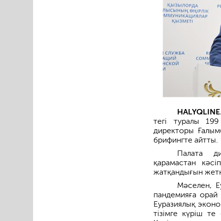
HALYQLINE.
тегі туралы 199
директоры Ғалым
брифингте айтты.
Палата д
қарамастан кәсіп
жатқандығын жеткі
Мәселен, Е
пандемияға орай 
Еуразиялық эконо
тізімге күріш те