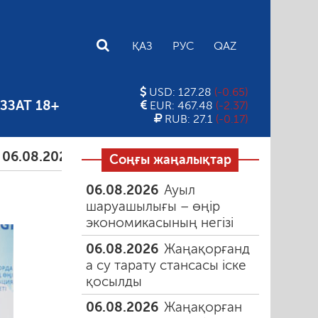
E
ҚАЗ
РУС
QAZ
USD: 127.28
(-0.65)
ЗЗАТ 18+
EUR: 467.48
(-2.37)
RUB: 27.1
(-0.17)
.2026
Тамыздағы таңғы түтін
06.08.2026
Құмарл
Соңғы жаңалықтар
06.08.2026
Ауыл
шаруашылығы – өңір
экономикасының негізі
06.08.2026
Жаңақорғанд
а су тарату стансасы іске
қосылды
06.08.2026
Жаңақорған