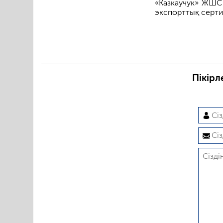
«Казкаучук» ЖШС 
экспорттық серти
Пікірл