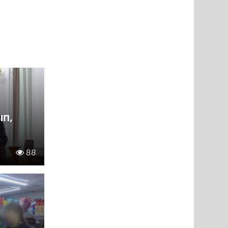
ып,
88