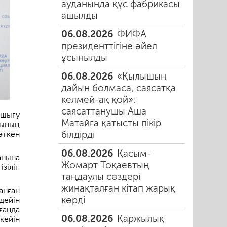
ауданында құс фабрикасы
ашылды
06.08.2026
ФИФА
президенттігіне әйел
ұсынылды
06.08.2026
«Қылышың
дайын болмаса, саясатқа
келмей-ақ қой»:
саясаттанушы Аша
 шығу
Матайға қатысты пікір
сының
білдірді
өткен
06.08.2026
Қасым-
нына
Жомарт Тоқаевтың
зіліп
таңдаулы сөздері
жинақталған кітап жарық
анған
көрді
дейін
ғанда
06.08.2026
Қаржылық
кейін