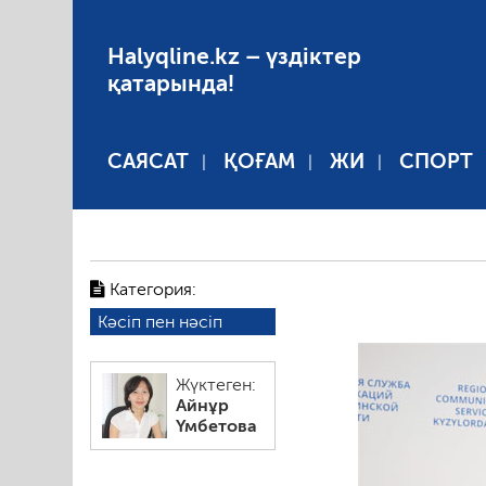
Halyqline.kz – үздіктер
қатарында!
САЯСАТ
ҚОҒАМ
ЖИ
СПОРТ
Категория:
Кәсіп пен нәсіп
Жүктеген:
Айнұр
Үмбетова