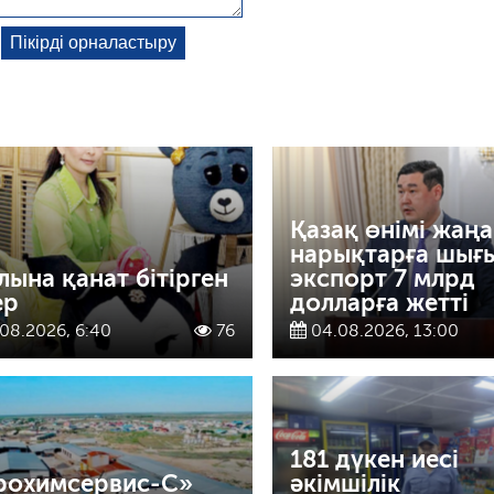
Қазақ өнімі жаңа
нарықтарға шығ
лына қанат бітірген
экспорт 7 млрд
ер
долларға жетті
08.2026, 6:40
76
04.08.2026, 13:00
181 дүкен иесі
рохимсервис-С»
әкімшілік