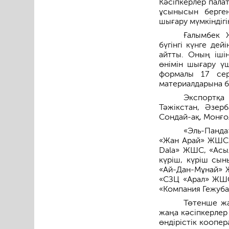
Кәсіпкерлер пала
ұсынысын берген
шығару мүмкіндігі
Ғалымбек 
бүгінгі күнге де
айтты. Оның ішін
өнімін шығару үш
формалы 17 сер
материалдарына б
Экспортқа 
Тәжікстан, Әзерб
Сондай-ақ, Монғол
«Эль-Панда
«Жан Арай» ЖШС,
Dala» ЖШС, «Асыл
күріш, күріш сын
«Ай-Дан-Мұнай» 
«СЗЦ «Арал» ЖШС
«Компания Гежуб
Төтенше жа
жаңа кәсіпкерлер
өндірістік коопер