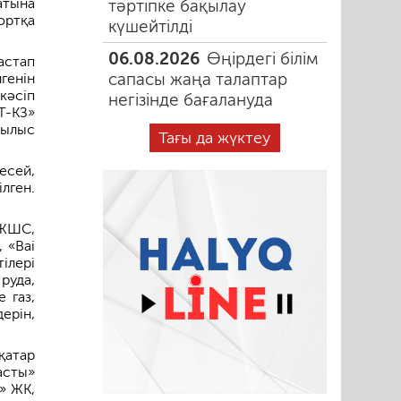
атына
тәртіпке бақылау
ортқа
күшейтілді
06.08.2026
Өңірдегі білім
астап
сапасы жаңа талаптар
генін
кәсіп
негізінде бағалануда
Т-КЗ»
рылыс
Тағы да жүктеу
есей,
лген.
 ЖШС,
 «Bai
ілері
руда,
 газ,
ерін,
қатар
асты»
» ЖК,