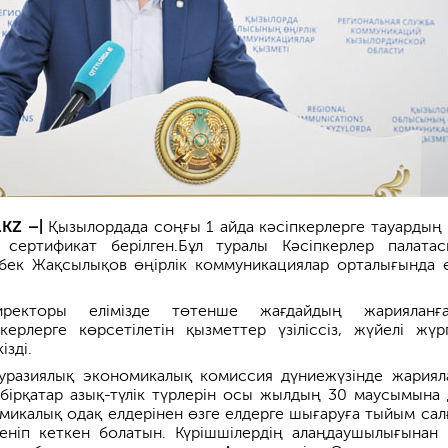
KZ –|
Қызылордада соңғы 1 айда кәсіпкерлерге тауардың
 сертификат берілген.Бұл туралы Кәсіпкерлер палата
бек Жақсылықов өңірлік коммуникациялар орталығында 
иректоры елімізде төтенше жағдайдың жарияланға
керлерге көрсетілетін қызметтер үзіліссіз, жүйелі жүргі
зді.
уразиялық экономикалық комиссия дүниежүзінде жариял
бірқатар азық-түлік түрлерін осы жылдың 30 маусымына 
микалық одақ елдерінен өзге елдерге шығаруға тыйым сал
 еніп кеткен болатын. Күрішшілердің алаңдаушылығынан 