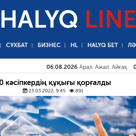
HALYQ
LIN
СҰХБАТ
БИЗНЕС
HL
HALYQ БЕТ
ЛӘ
06.08.2026
Арал. Ажал. Айғақ
06.08.2
0 кәсіпкердің құқығы қорғалды
23.03.2022, 9:45
891