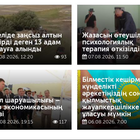
ліде заңсыз алтын
Жазасын өтеушіл
ірді деген 13 адам
психологиялық
ауға алынды
терапия өткізілді
08.2026, 12:20
93
07.08.2026, 11:50
Білместік кешірм
күнделікті
әрекетіңіздің со
л шаруашылығы –
қылмыстық
р экономикасының
жауапкершілікке
зі
ұласуы мүмкін
08.2026, 19:15
117
06.08.2026, 7:00