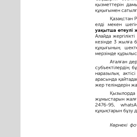
қызметтерін дам
құқығымен сатылғ
Қазақстан 
елді мекен шегі
уақытша өтеулі ж
Алайда жергілікт
кезінде 3 жылға б
құқығының шект
мерзімде құрылыс
Аталған де
субъектілердің б
наразылық актісі
арасында қайтада
жер телімдерін жа
Қызылорда 
жұмыстарын жалға
2476-95, whats
құқықтарын бұзу 
Көрнекі фо