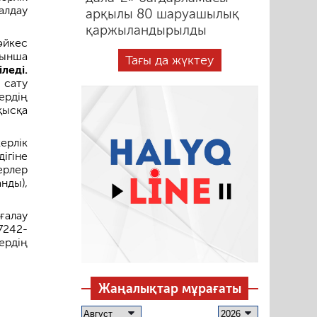
алдау
арқылы 80 шаруашылық
қаржыландырылды
әйкес
йынша
Тағы да жүктеу
леді.
 сату
ердің
қысқа
ерлік
ігіне
ерлер
нды),
ғалау
7242-
ердің
.
Жаңалықтар мұрағаты