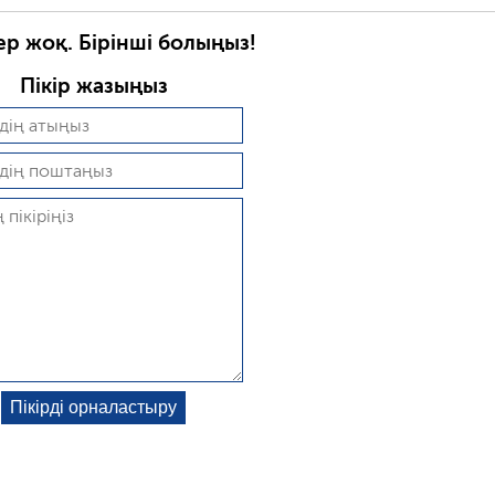
ер жоқ. Бірінші болыңыз!
Пікір жазыңыз