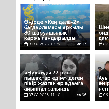
Өңірде «Кең дала-2»
бағдарламасы арқылы
Шие
80 шаруашылық
өнд
қаржыландырылды
қам
07.08.2026, 18:22
73
07.
«Нұрайды 72 рет
пышақтар едім» деген
Ауы
пікір жазған ер адамға
өңі
айыппұл салынды
негі
07.08.2026, 11:40
96
06.