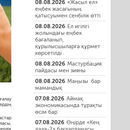
08.08.2026
«Жасыл ел»
еңбек жасағының
қатысуымен сенбілік өтті
08.08.2026
Ел игілігі
жолындағы еңбек
бағаланып,
құрылысшыларға құрмет
көрсетілді
08.08.2026
Мастурбация:
пайдасы мен зияны
08.08.2026
Маңызы бар
мамандық
07.08.2026
Аймақ
алау
ердің
экономикасында тұрақты
өсім бар
астар
07.08.2026
Өңірде «Кең
ласы,
дала-2» бағдарламасы
ерлік