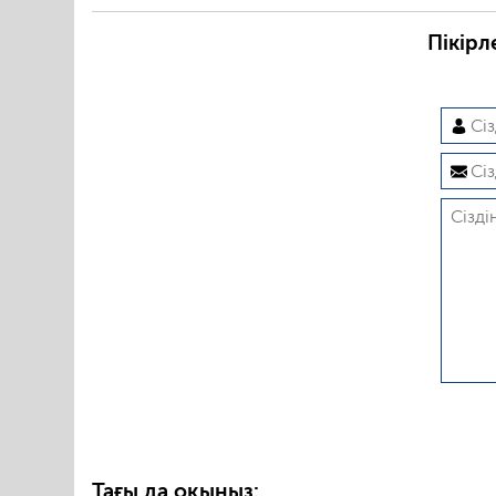
Пікірл
Тағы да оқыңыз: