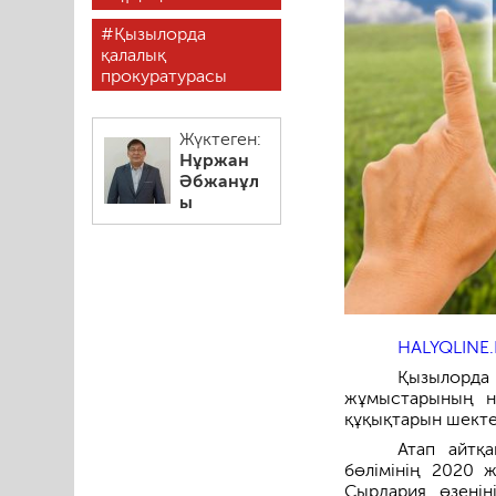
Қызылорда
қалалық
прокуратурасы
Жүктеген:
Нұржан
Әбжанұл
ы
HALYQLINE.
Қызылорд
жұмыстарының нә
құқықтарын шекте
Атап айтқа
бөлімінің 2020 
Сырдария өзеніні