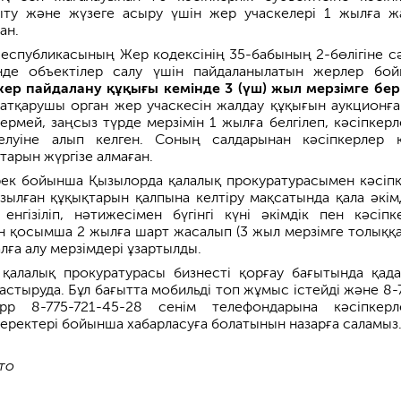
ыту және жүзеге асыру үшін жер учаскелері 1 жылға ж
ан.
Республикасының Жер кодексінің 35-бабының 2-бөлігіне с
нде объектілер салу үшін пайдаланылатын жерлер бо
ер пайдалану құқығы кемінде 3 (үш) жыл мерзімге бері
і атқарушы орган жер учаскесін жалдау құқығын аукционға
ермей, заңсыз түрде мерзімін 1 жылға белгілеп, кәсіпкерл
елуіне алып келген. Соның салдарынан кәсіпкерлер 
тарын жүргізе алмаған.
рек бойынша Қызылорда қалалық прокуратурасымен кәсіпк
ұзылған құқықтарын қалпына келтіру мақсатында қала әкімд
 енгізіліп, нәтижесімен бүгінгі күні әкімдік пен кәсіпк
н қосымша 2 жылға шарт жасалып (3 жыл мерзімге толыққа
лға алу мерзімдері ұзартылды.
қалалық прокуратурасы бизнесті қорғау бағытында қада
стыруда. Бұл бағытта мобильді топ жұмыс істейді және 8-
App 8-775-721-45-28 сенім телефондарына кәсіпкерл
деректері бойынша хабарласуға болатынын назарға саламыз
то