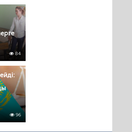
ерге
84
ейді:
ңы
96