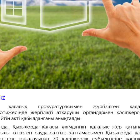
KZ
а қалалық прокуратурасымен жүргізілген қадағ
тижесінде жергілікті атқарушы органдармен кәсіпкерл
йтін акті қабылданғаны анықталды.
нда, Қызылорда қаласы әкімдігінің қалалық жер қатын
жылы өткізген сауда-саттық хаттамасымен Қызылорда қа
ң сол жағалауынан 70 кәсіпкерлік субъектісіне кәсіпк