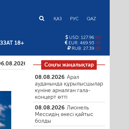
E
ҚАЗ
РУС
QAZ
USD: 127.96
(0)
ЗЗАТ 18+
EUR: 469.93
(0)
RUB: 27.39
(0)
026
Тамыздағы таңғы түтін
06.08.2026
Құмарлық
Соңғы жаңалықтар
08.08.2026
Арал
ауданында құрылысшылар
күніне арналған гала-
концерт өтті
08.08.2026
Лионель
Мессидің әкесі қайтыс
болды