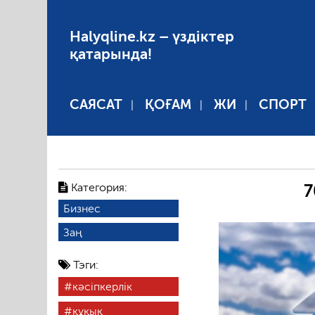
Halyqline.kz – үздіктер
қатарында!
САЯСАТ
ҚОҒАМ
ЖИ
СПОРТ
Категория:
7
Бизнес
Заң
Тэги:
кәсіпкерлік
құқық