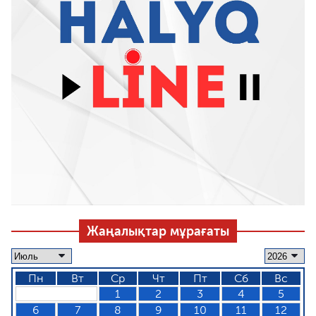
Жаңалықтар мұрағаты
Пн
Вт
Ср
Чт
Пт
Сб
Вс
1
2
3
4
5
6
7
8
9
10
11
12