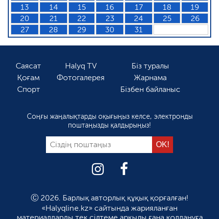
13
14
15
16
17
18
19
20
21
22
23
24
25
26
27
28
29
30
31
Саясат
Halyq TV
Біз туралы
Қоғам
Фотогалерея
Жарнама
Спорт
Бізбен байланыс
Соңғы жаңалықтарды оқығыңыз келсе, электронды
поштаңызды қалдырыңыз!
Ⓒ 2026. Барлық авторлық құқық қорғалған!
«Halyqline.kz» сайтында жарияланған
материалдарды тек сілтеме арқылы ғана қолдануға