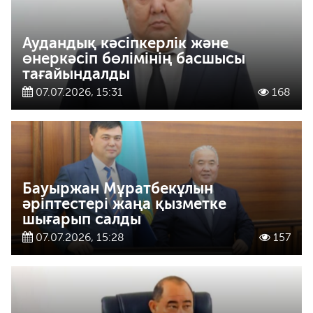
Аудандық кәсіпкерлік және
өнеркәсіп бөлімінің басшысы
тағайындалды
07.07.2026, 15:31
168
Бауыржан Мұратбекұлын
әріптестері жаңа қызметке
шығарып салды
07.07.2026, 15:28
157