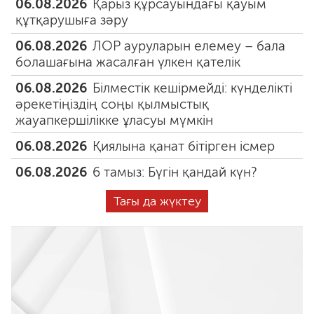
06.08.2026
Қарыз құрсауындағы қауым
құтқарушыға зәру
06.08.2026
ЛОР ауруларын елемеу – бала
болашағына жасалған үлкен қателік
06.08.2026
Білместік кешірмейді: күнделікті
әрекетіңіздің соңы қылмыстық
жауапкершілікке ұласуы мүмкін
06.08.2026
Қиялына қанат бітірген ісмер
06.08.2026
6 тамыз: Бүгін қандай күн?
Тағы да жүктеу