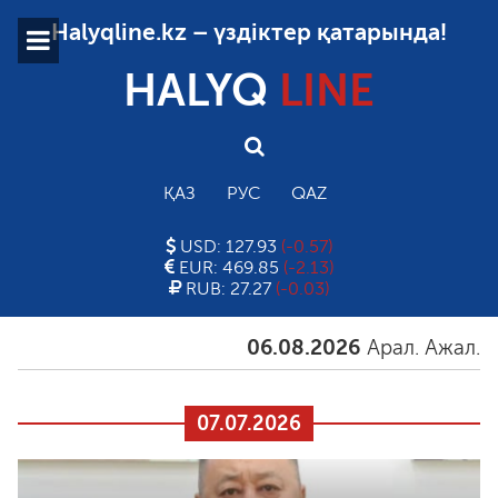
Halyqline.kz – үздіктер қатарында!
HALYQ
LINE
ҚАЗ
РУС
QAZ
USD: 127.93
(-0.57)
EUR: 469.85
(-2.13)
RUB: 27.27
(-0.03)
06.08.2026
Арал. Ажал. Айға
07.07.2026