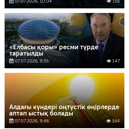
07.07.2026, 10:04
156
«Елбасы қоры» ресми түрде
таратылды
07.07.2026, 9:55
147
Алдағы күндері оңтүстік өңірлерде
аптап ыстық болады
07.07.2026, 9:46
164