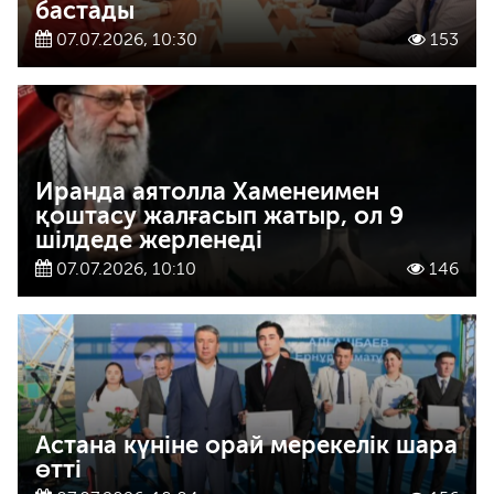
бастады
07.07.2026, 10:30
153
Иранда аятолла Хаменеимен
қоштасу жалғасып жатыр, ол 9
шілдеде жерленеді
07.07.2026, 10:10
146
Астана күніне орай мерекелік шара
өтті