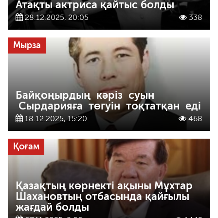
Атақты актриса қайтыс болды
28.12.2025, 20:05
338
Мырза
Байқоңырдың кәріз суын
Сырдарияға төгуін тоқтатқан еді
18.12.2025, 15:20
468
Қоғам
Қазақтың көрнекті ақыны Мұхтар
Шахановтың отбасында қайғылы
жағдай болды