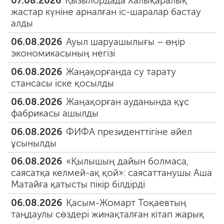
07.08.2026
Қызылордада Халықаралық
жастар күніне арналған іс-шаралар бастау
алды
06.08.2026
Ауыл шаруашылығы – өңір
экономикасының негізі
06.08.2026
Жаңақорғанда су тарату
стансасы іске қосылды
06.08.2026
Жаңақорған ауданында құс
фабрикасы ашылды
06.08.2026
ФИФА президенттігіне әйел
ұсынылды
06.08.2026
«Қылышың дайын болмаса,
саясатқа келмей-ақ қой»: саясаттанушы Аша
Матайға қатысты пікір білдірді
06.08.2026
Қасым-Жомарт Тоқаевтың
таңдаулы сөздері жинақталған кітап жарық