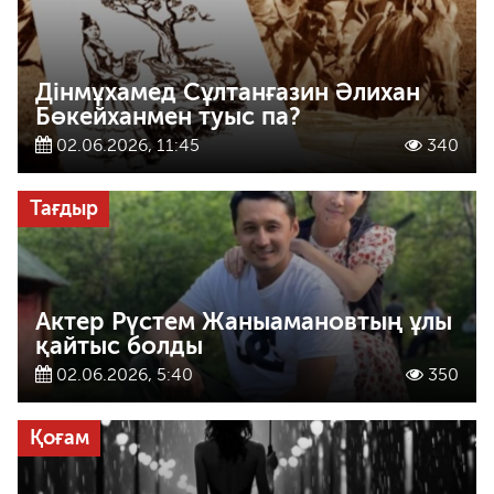
Дінмұхамед Сұлтанғазин Әлихан
Бөкейханмен туыс па?
02.06.2026, 11:45
340
Тағдыр
Актер Рүстем Жаныамановтың ұлы
қайтыс болды
02.06.2026, 5:40
350
Қоғам