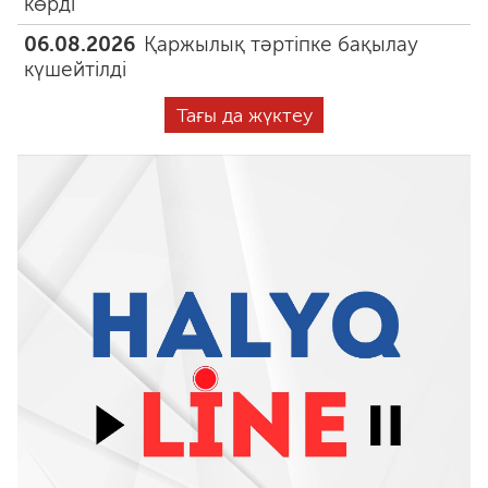
көрді
06.08.2026
Қаржылық тәртіпке бақылау
күшейтілді
Тағы да жүктеу