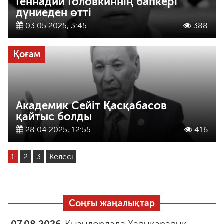
Геннадий Головкиннің бапкері
дүниеден өтті
03.05.2025, 3:45
388
Қоғам
Академик Сейіт Қасқабасов
қайтыс болды
28.04.2025, 12:55
416
1
2
3
Келесі
Соңғы жаңалықтар