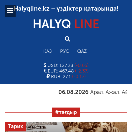
Halyqline.kz – үздіктер қатарында!
HALYQ
LINE
ҚАЗ
РУС
QAZ
USD: 127.28
(-0.65)
EUR: 467.48
(-2.37)
RUB: 27.1
(-0.17)
06.08.2026
Арал. Ажал. Айғақ
#тағдыр
Тарих