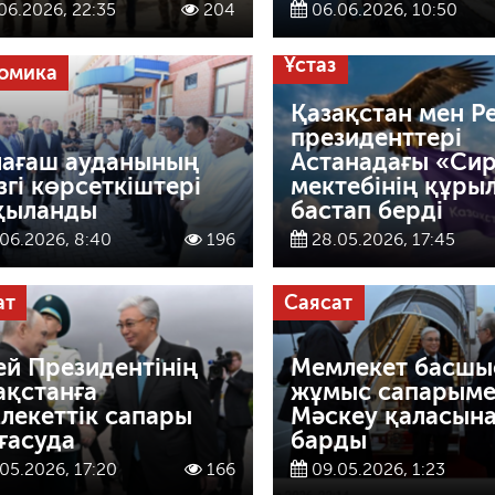
06.2026, 22:35
204
06.06.2026, 10:50
Ұстаз
омика
Қазақстан мен Р
президенттері
ағаш ауданының
Астанадағы «Си
згі көрсеткіштері
мектебінің құры
қыланды
бастап берді
06.2026, 8:40
196
28.05.2026, 17:45
ат
Саясат
ей Президентінің
Мемлекет басшы
ақстанға
жұмыс сапарым
лекеттік сапары
Мәскеу қаласын
ғасуда
барды
05.2026, 17:20
166
09.05.2026, 1:23