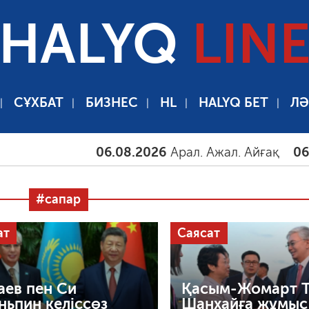
HALYQ
LIN
СҰХБАТ
БИЗНЕС
HL
HALYQ БЕТ
ЛӘ
06.08.2026
Арал. Ажал. Айғақ
06.08.2026
#сапар
ат
Саясат
аев пен Си
Қасым-Жомарт Т
ньпин келіссөз
Шанхайға жұмыс