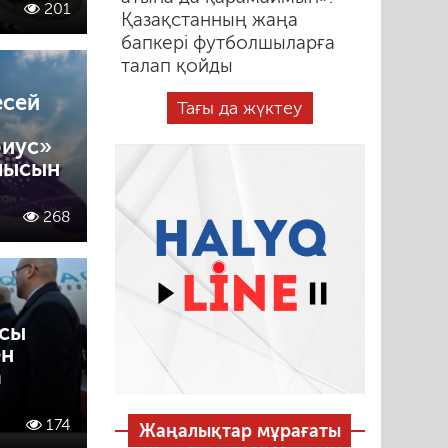
201
Қазақстанның жаңа
бапкері футболшыларға
талап қойды
есей
Тағы да жүктеу
риус»
лысын
268
сы
ен
а
174
Жаңалықтар мұрағаты