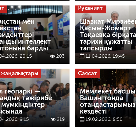
ат
Руханият
ақстан мен
Шавкат Мирзиёе
екстан
Қасым-Жомарт
зиденттері
Тоқаевқа бірқат
анды интеллект
тарихи құжатты
атонына барды
тапсырды
04.2026, 20:15
203
11.04.2026, 19:45
 жаңалықтары
Саясат
л геопаркі —
Мемлекет басшы
андық тәжірибе
Вашингтонда
 мүмкіндіктер
отандастарымыз
ысында
кездесті
04.2026, 9:15
219
19.02.2026, 8:50