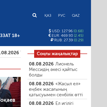
E
ҚАЗ
РУС
QAZ
USD: 127.96
(0.68)
ЗЗАТ 18+
EUR: 469.93
(2.45)
RUB: 27.39
(0.29)
Тамыздағы таңғы түтін
06.08.2026
Құмарлық э
Соңғы жаңалықтар
08.08.2026
Лионель
Мессидің әкесі қайтыс
болды
08.08.2026
«Жасыл ел»
еңбек жасағының
қатысуымен сенбілік өтті
оқаев
08.08.2026
Ел игілігі