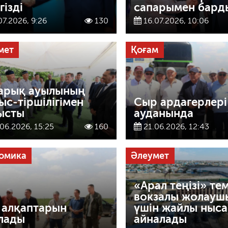
гізді
сапарымен бард
07.2026, 9:26
130
16.07.2026, 10:06
мет
Қоғам
арық ауылының
ыс-тіршілігімен
Сыр ардагерлері
ысты
ауданында
06.2026, 15:25
160
21.06.2026, 12:43
омика
Әлеумет
«Арал теңізі» те
вокзалы жолауш
с алқаптарын
үшін жайлы ныса
лады
айналады