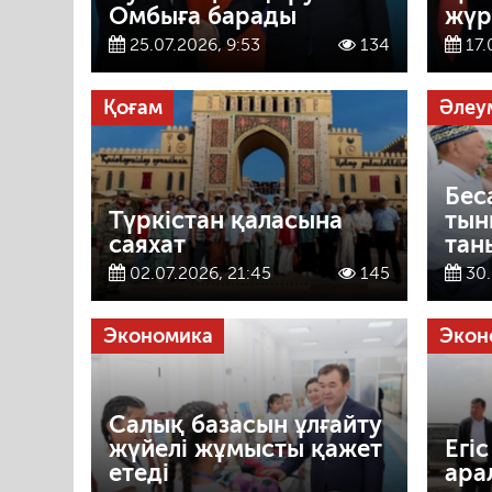
Омбыға барады
жүр
25.07.2026, 9:53
134
17.
Қоғам
Әлеу
Бес
Түркістан қаласына
тын
саяхат
тан
02.07.2026, 21:45
145
30.
Экономика
Экон
Салық базасын ұлғайту
жүйелі жұмысты қажет
Егі
етеді
ара