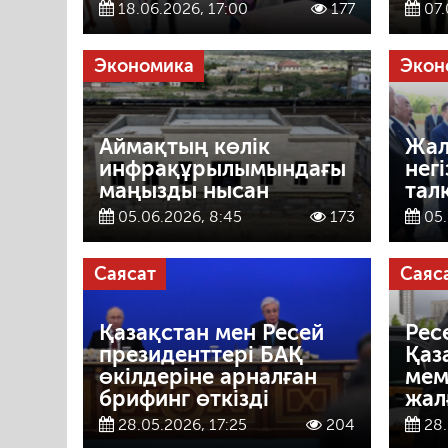
18.06.2026, 17:00
177
07.
Экономика
Экон
Аймақтың көлік
Жал
инфрақұрылымындағы
негі
маңызды нысан
тал
05.06.2026, 8:45
173
05.
Саясат
Саяс
Қазақстан мен Ресей
Рес
президенттері БАҚ
Қаз
өкілдеріне арналған
мем
брифинг өткізді
жал
28.05.2026, 17:25
204
28.