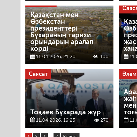
Руханият
Саяс
Қазақстан мен
Өзбекстан
Қаз
президенттері
Өзб
Бұхараның тарихи
пре
орындарын аралап
жас
көрді
хак
11.04.2026, 21:20
400
11.
Саясат
Әлем
Ара
жаһ
мен
Тоқаев Бұхарада жүр
тоғ
11.04.2026, 19:25
270
11.
1
2
3
…
7
Келесі