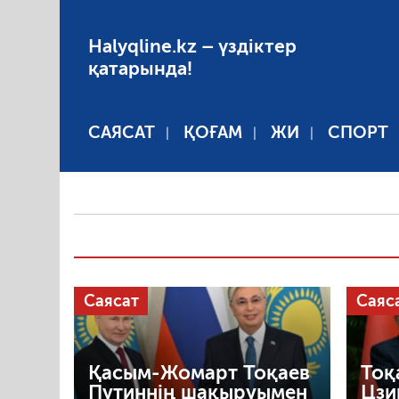
Halyqline.kz – үздіктер
қатарында!
САЯСАТ
ҚОҒАМ
ЖИ
СПОРТ
Саясат
Саяс
Қасым-Жомарт Тоқаев
Тоқ
Путиннің шақыруымен
Цзи