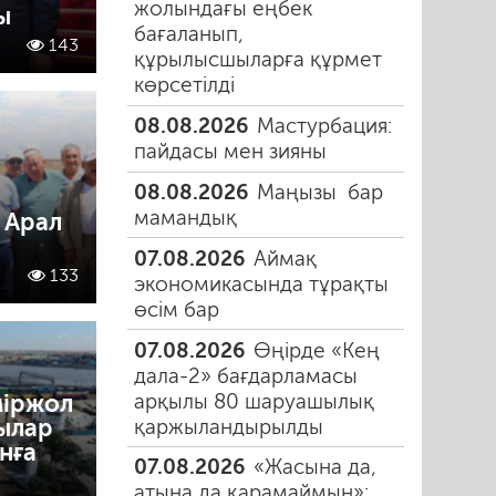
жолындағы еңбек
ы
бағаланып,
143
құрылысшыларға құрмет
көрсетілді
08.08.2026
Мастурбация:
пайдасы мен зияны
08.08.2026
Маңызы бар
мамандық
 Арал
07.08.2026
Аймақ
133
экономикасында тұрақты
өсім бар
07.08.2026
Өңірде «Кең
дала-2» бағдарламасы
арқылы 80 шаруашылық
міржол
ылар
қаржыландырылды
нға
07.08.2026
«Жасына да,
атына да қарамаймын»: