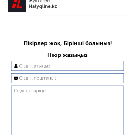
Жүктеген:
Halyqline.kz
Пікірлер жоқ. Бірінші болыңыз!
Пікір жазыңыз