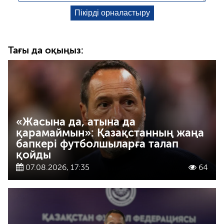
Тағы да оқыңыз:
«Жасына да, атына да
қарамаймын»: Қазақстанның жаңа
бапкері футболшыларға талап
қойды
07.08.2026, 17:35
64