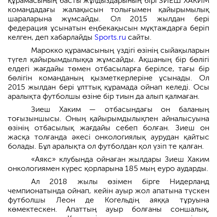
құрамасының басты жұлдыздарының бірі ЗИЕШ ХАКИМ
командадағы жалақысын толығымен қайырымылық
шараларына жұмсайды. Ол 2015 жылдан бері
федерация ұсынатын еңбекақысын мұқтаждарға беріп
келген, деп хабарлайды
Sports.ru
сайты.
Марокко құрамасының үздігі өзінің сыйақыларын
түгел қайырымдылыққа жұмсайды. Ақшаның бір бөлігі
елдегі жағдайы төмен отбасыларға берілсе, тағы бір
бөлігін команданың қызметкерлеріне ұсынады. Ол
2015 жылдан бері ұлттық құрамада ойнап келеді. Осы
аралықта футболшы өзіне бір тиын да алып қалмаған.
Зиеш Хаким — отбасындағы он баланың
тоғызыншысы. Оның қайырымдылықпен айналысуына
өзінің отбасылық жағдайы себеп болған. Зиеш он
жасқа толғанда әкесі онкологиялық аурудан қайтыс
болады. Бұл аралықта ол футболдан қол үзіп те қалған.
«Аякс» клубында ойнаған жылдары Зиеш Хаким
онкологиямен күрес қорларына 185 мың еуро аударды.
Ал 2018 жылы өзімен бірге Нидерланд
чемпионатында ойнап, кейін ауыр жол апатына түскен
футболшы Леон де Когельдің аяққа тұруына
көмектескен. Апаттың ауыр болғаны соншалық,