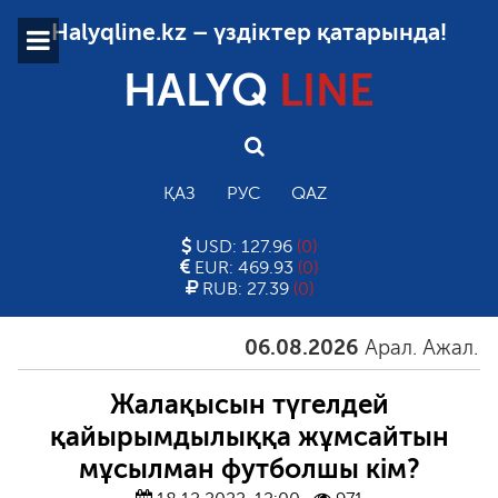
Halyqline.kz – үздіктер қатарында!
HALYQ
LINE
ҚАЗ
РУС
QAZ
USD: 127.96
(0)
EUR: 469.93
(0)
RUB: 27.39
(0)
06.08.2026
Арал. Ажал. Айға
Жалақысын түгелдей
қайырымдылыққа жұмсайтын
мұсылман футболшы кім?