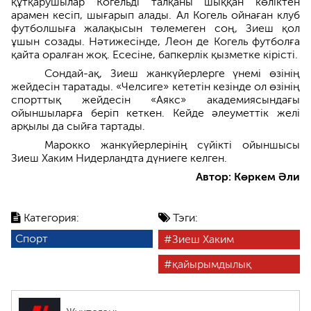
құтқарушылар Когельді талқаны шыққан көліктен
арамен кесіп, шығарып алады. Ал Когель ойнаған клуб
футболшыға жалақысын төлемеген соң, Зиеш қол
ұшын созады. Нәтижесінде, Леон де Когель футболға
қайта оралған жоқ. Есесіне, бапкерлік қызметке кірісті.
Сондай-ақ, Зиеш жанкүйерлерге үнемі өзінің
жейдесін таратады. «Челсиге» кететін кезінде ол өзінің
спорттық жейдесін «Аякс» академиясындағы
ойыншыларға беріп кеткен. Кейде әлеуметтік желі
арқылы да сыйға тартады.
Марокко жанкүйерлерінің сүйікті ойыншысы
Зиеш Хаким Нидерландта дүниеге келген.
Автор: Көркем Әли
Категория:
Тэги:
Спорт
Зиеш Хаким
қайырымдылық