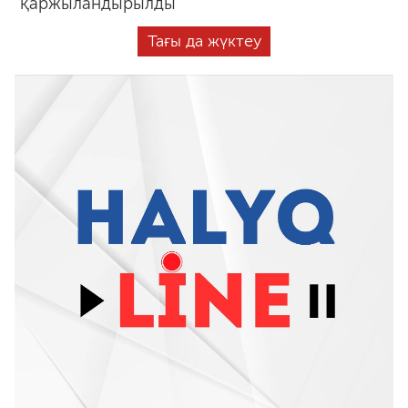
қаржыландырылды
Тағы да жүктеу