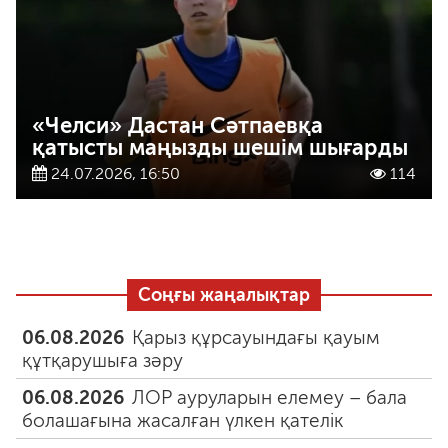
«Челси» Дастан Сәтпаевқа
қатысты маңызды шешім шығарды
24.07.2026, 16:50
114
Соңғы жаңалықтар
06.08.2026
Қарыз құрсауындағы қауым
құтқарушыға зәру
06.08.2026
ЛОР ауруларын елемеу – бала
болашағына жасалған үлкен қателік