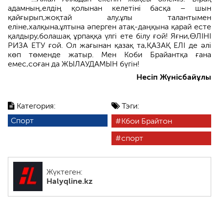
адамның,елдің қолынан келетіні басқа – шын
қайғырып,жоқтай алу,ұлы талантымен
еліне,халқына,ұлтына әперген атақ-даңқына қарай есте
қалдыру,болашақ ұрпаққа үлгі ете білу ғой! Яғни,ӨЛІНІ
РИЗА ЕТУ ғой. Ол жағынан қазақ та,ҚАЗАҚ ЕЛІ де әлі
көп төменде жатыр. Мен Коби Брайантқа ғана
емес,соған да ЖЫЛАУДАМЫН бүгін!
Несіп Жүнісбайұлы
Категория:
Тэги:
Спорт
Кбои Брайтон
спорт
Жүктеген:
Halyqline.kz