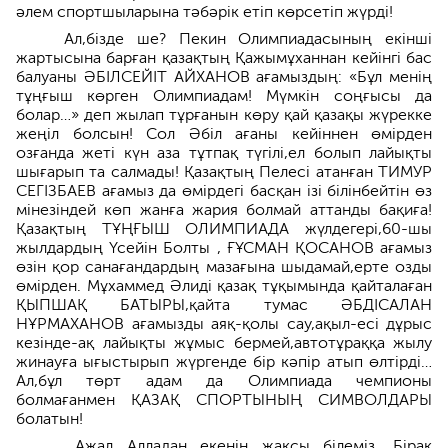
әлем спортшыларына тәбәрік етіп көрсетіп жүрді!
Ал,бізде ше? Пекин Олимпиадасының екінші
жартысына барған қазақтың Қажымұханнан кейінгі бас
балуаны ӘБІЛСЕЙІТ АЙХАНОВ ағамыздың: «Бұл менің
тұңғыш көрген Олимпиадам! Мүмкін соңғысы да
болар…» деп жылап тұрғанын көру қай қазақы жүрекке
жеңіл болсын! Сол Әбіл ағаны кейіннен өмірден
озғанда жеті күн аза тұтпақ түгілі,ел болып лайықты
шығарып та салмады! Қазақтың Пелесі атанған ТИМУР
СЕГІЗБАЕВ ағамыз да өмірдегі басқан ізі білінбейтін өз
мінезіндей көп жанға жария болмай аттанды бақиға!
Қазақтың ТҰҢҒЫШ ОЛИМПИАДА жүлдегері,60-шы
жылдардың Үсейін Болты , ҒҰСМАН ҚОСАНОВ ағамыз
өзін қор санағандардың мазағына шыдамай,ерте озды
өмірден. Мұхаммед Әлиді қазақ тұқымында қайталаған
ҚЫПШАҚ БАТЫРЫ,қайта тумас ӘБДІСАЛАН
НҰРМАХАНОВ ағамызды аяқ-қолы сау,ақыл-есі дұрыс
кезінде-ақ лайықты жұмыс бермей,автотұраққа жылу
жинауға ығыстырып жүргенде бір кәпір атып өлтірді…
Ал,бұл төрт адам да Олимпиада чемпионы
болмағанмен ҚАЗАҚ СПОРТЫНЫҢ СИМВОЛДАРЫ
болатын!
…Ажал Алладан екенін жақсы білеміз. Бірақ