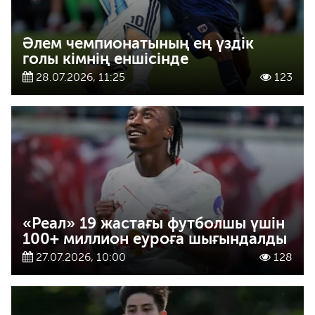
Әлем чемпионатының ең үздік
голы кімнің еншісінде
28.07.2026, 11:25
123
«Реал» 19 жастағы футболшы үшін
100+ миллион еуроға шығындалды
27.07.2026, 10:00
128