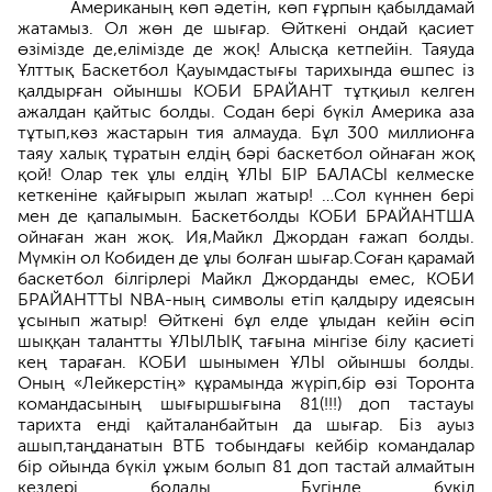
Американың көп әдетін, көп ғұрпын қабылдамай
жатамыз. Ол жөн де шығар. Өйткені ондай қасиет
өзімізде де,елімізде де жоқ! Алысқа кетпейін. Таяуда
Ұлттық Баскетбол Қауымдастығы тарихында өшпес із
қалдырған ойыншы КОБИ БРАЙАНТ тұтқиыл келген
ажалдан қайтыс болды. Содан бері бүкіл Америка аза
тұтып,көз жастарын тия алмауда. Бұл 300 миллионға
таяу халық тұратын елдің бәрі баскетбол ойнаған жоқ
қой! Олар тек ұлы елдің ҰЛЫ БІР БАЛАСЫ келмеске
кеткеніне қайғырып жылап жатыр! …Сол күннен бері
мен де қапалымын. Баскетболды КОБИ БРАЙАНТША
ойнаған жан жоқ. Ия,Майкл Джордан ғажап болды.
Мүмкін ол Кобиден де ұлы болған шығар.Соған қарамай
баскетбол білгірлері Майкл Джорданды емес, КОБИ
БРАЙАНТТЫ NBA-ның символы етіп қалдыру идеясын
ұсынып жатыр! Өйткені бұл елде ұлыдан кейін өсіп
шыққан талантты ҰЛЫЛЫҚ тағына мінгізе білу қасиеті
кең тараған. КОБИ шынымен ҰЛЫ ойыншы болды.
Оның «Лейкерстің» құрамында жүріп,бір өзі Торонта
командасының шығыршығына 81(!!!) доп тастауы
тарихта енді қайталанбайтын да шығар. Біз ауыз
ашып,таңданатын ВТБ тобындағы кейбір командалар
бір ойында бүкіл ұжым болып 81 доп тастай алмайтын
кездері болады. …Бүгінде бүкіл