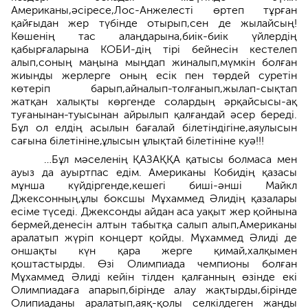
Американы,әсіресе,Лос-Анжелесті өртеп тұрған
қайғыдан жер түбінде отырып,сен де жылайсың!
Көшенің тас алаңдарына,биік-биік үйлердің
қабырғаларына КОБИ-дің тірі бейнесін кестелеп
алып,соның маңына мыңдап жиналып,мүмкін болған
жиынды жерлерге оның есік пен төрдей суретін
көтеріп барып,айналып-толғанып,жылап-сықтап
жатқан халықты көргенде солардың әрқайсысы-ақ
туғанынан-туысынан айрылып қалғандай әсер береді.
Бұл ол елдің асылын бағалай білетіндігіне,аяулысын
сағына білетініне,ұлысын ұлықтай білетініне куә!!!
…Бұл мәселенің ҚАЗАҚҚА қатысы болмаса мен
ауыз да ауыртпас едім. Американы Кобидің қазасы
мұнша күйдіргенде,кешегі биші-әнші Майкл
Джексонның,ұлы боксшы Мұхаммед Әлидің қазалары
есіме түседі. Джексонды айдан аса уақыт жер қойнына
бермей,денесін алтын табытқа салып алып,Американы
аралатып жүріп концерт қойды. Мұхаммед Әлиді де
оншақты күн қара жерге қимай,халқымен
қоштастырды. Өзі Олимпиада чемпионы болған
Мұхаммед Әлиді кейін тілден қалғанның өзінде екі
Олимпиадаға апарып,бірінде алау жақтырды,бірінде
Олипиаданы аралатып,аяқ-қолы селкілдеген жанды