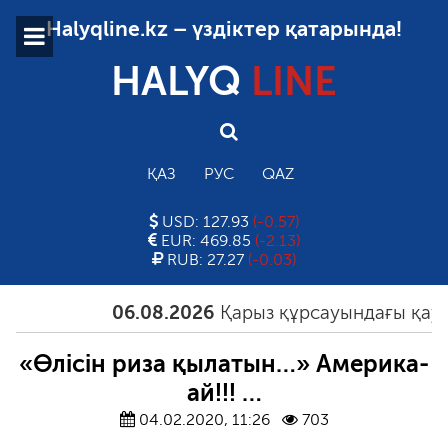
Halyqline.kz – үздіктер қатарында!
HALYQ
LINE
ҚАЗ
РУС
QAZ
USD: 127.93
(-0.57)
EUR: 469.85
(-2.13)
RUB: 27.27
(-0.03)
06.08.2026
Қарыз құрсауындағы қауым 
«Өлісін риза қылатын…» Америка-
ай!!! …
04.02.2020, 11:26
703