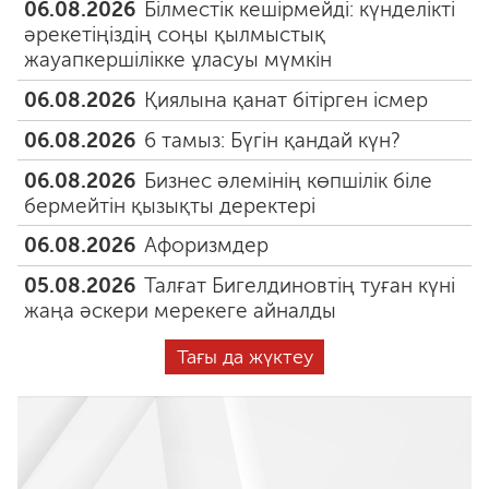
06.08.2026
Білместік кешірмейді: күнделікті
әрекетіңіздің соңы қылмыстық
жауапкершілікке ұласуы мүмкін
06.08.2026
Қиялына қанат бітірген ісмер
06.08.2026
6 тамыз: Бүгін қандай күн?
06.08.2026
Бизнес әлемінің көпшілік біле
бермейтін қызықты деректері
06.08.2026
Афоризмдер
05.08.2026
Талғат Бигелдиновтің туған күні
жаңа әскери мерекеге айналды
Тағы да жүктеу