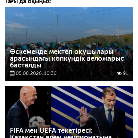
Тағы да оқыңыз:
Өскеменде мектеп оқушылары
арасындағы көпкүндік веложарыс
басталды
05.08.2026, 10:30
91
FIFA мен UEFA текетіресі:
Қазақстан әлем чемпионатына