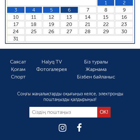
1
2
3
4
5
6
7
8
9
10
11
12
13
14
15
16
17
18
19
20
21
22
23
24
25
26
27
28
29
30
31
Саясат
Halyq TV
Біз туралы
Қоғам
Фотогалерея
Жарнама
Спорт
Бізбен байланыс
Соңғы жаңалықтарды оқығыңыз келсе, электронды
поштаңызды қалдырыңыз!